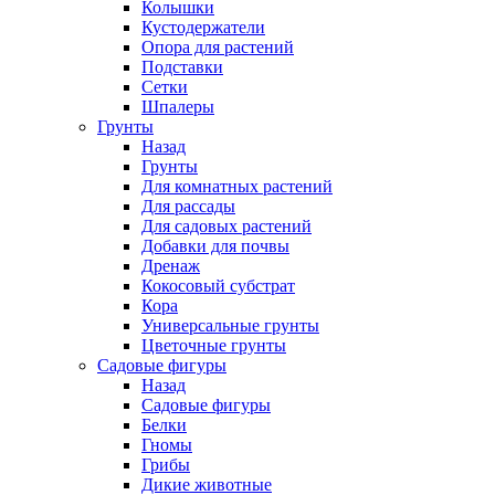
Колышки
Кустодержатели
Опора для растений
Подставки
Сетки
Шпалеры
Грунты
Назад
Грунты
Для комнатных растений
Для рассады
Для садовых растений
Добавки для почвы
Дренаж
Кокосовый субстрат
Кора
Универсальные грунты
Цветочные грунты
Садовые фигуры
Назад
Садовые фигуры
Белки
Гномы
Грибы
Дикие животные