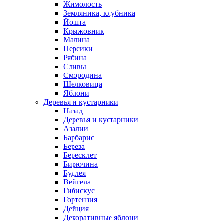
Жимолость
Земляника, клубника
Йошта
Крыжовник
Малина
Персики
Рябина
Сливы
Смородина
Шелковица
Яблони
Деревья и кустарники
Назад
Деревья и кустарники
Азалии
Барбарис
Береза
Бересклет
Бирючина
Будлея
Вейгела
Гибискус
Гортензия
Дейция
Декоративные яблони