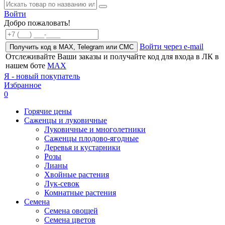
Войти
Добро пожаловать!
Войти через e-mail
Получить код в MAX, Telegram или СМС
Отслеживайте Ваши заказы и получайте код для входа в ЛК в
нашем боте
MAX
Я - новый покупатель
Избранное
0
Горячие цены
Саженцы и луковичные
Луковичные и многолетники
Саженцы плодово-ягодные
Деревья и кустарники
Розы
Лианы
Хвойные растения
Лук-севок
Комнатные растения
Семена
Семена овощей
Семена цветов