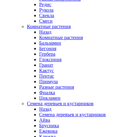
Редис
Рукола
Свекла
Смеси
Комнатные растения
Назад
Комнатные растения
Бальзамин
Бегония
Гербера
Глоксиния
Гранат
Кактус
Пентас
Примула
Разные растения
Фиалка
Цикламен
Семена деревьев и кустарников
Назад
Семена деревьев и кустарников
Айва
Брусника
Ежевика
Клюква