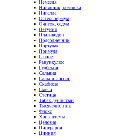
Немезия
Нивянник, ромашка
Нигелла
Остеоспермум
Очиток, седум
Петуния
Платикодон
Подсолнечник
Портулак
Примула
Разное
Ранункулюс
Рудбекия
Сальвия
Сальпиглоссис
Скабиоза
Смеси
Статица
Табак душистый
Тысячелистник
Флокс
Хризантемы
Целозия
Цинерария
Цинния