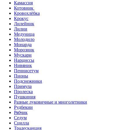
Камассия
Котовник
Кровохлёбка
Крокус
Лилейник
Лилии
Медуница
Молодило
Монарда
Морозник
Мускари
Нарциссы
Нивяник
Пеннисетум
Пионы
Подснежники
Примула
Пролеска
Пушкиния
Разные луковичные и многолетники
Рудбекии
Рябчик
Седум
Сцилла
Традесканция