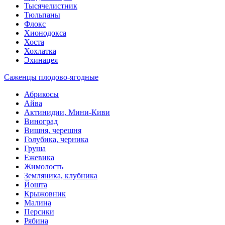
Тысячелистник
Тюльпаны
Флокс
Хионодокса
Хоста
Хохлатка
Эхинацея
Саженцы плодово-ягодные
Абрикосы
Айва
Актинидии, Мини-Киви
Виноград
Вишня, черешня
Голубика, черника
Груша
Ежевика
Жимолость
Земляника, клубника
Йошта
Крыжовник
Малина
Персики
Рябина