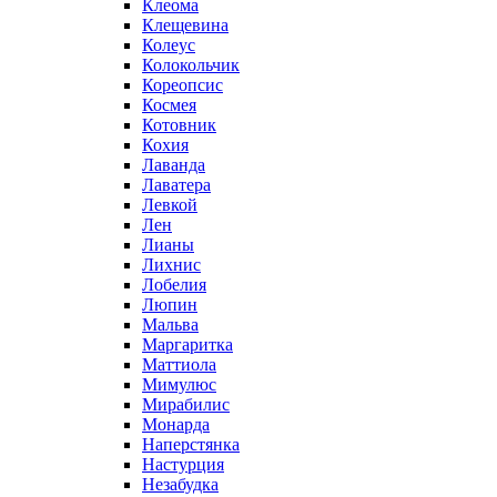
Клеома
Клещевина
Колеус
Колокольчик
Кореопсис
Космея
Котовник
Кохия
Лаванда
Лаватера
Левкой
Лен
Лианы
Лихнис
Лобелия
Люпин
Мальва
Маргаритка
Маттиола
Мимулюс
Мирабилис
Монарда
Наперстянка
Настурция
Незабудка