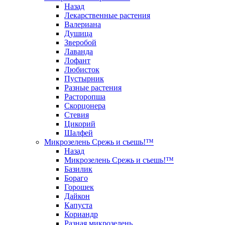
Назад
Лекарственные растения
Валериана
Душица
Зверобой
Лаванда
Лофант
Любисток
Пустырник
Разные растения
Расторопша
Скорцонера
Стевия
Цикорий
Шалфей
Микрозелень Срежь и съешь!™
Назад
Микрозелень Срежь и съешь!™
Базилик
Бораго
Горошек
Дайкон
Капуста
Кориандр
Разная микрозелень