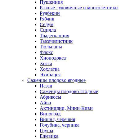
Пушкиния
Разные луковичные и многолетники
Рудбекии
Рябчик
Седум
Сцилла
Традесканция
Тысячелистник
Тюльпаны
Флокс
Хионодокса
Хоста
Хохлатка
Эхинацея
Саженцы плодово-ягодные
Назад
Саженцы плодово-ягодные
Абрикосы
Айва
Актинидии, Мини-Киви
Виноград
Вишня, черешня
Голубика, черника
Груша
Ежевика