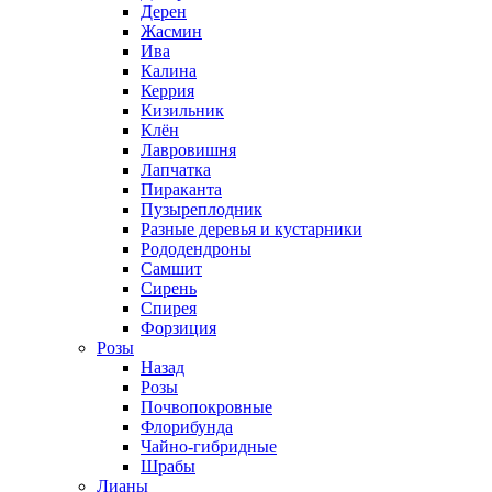
Дерен
Жасмин
Ива
Калина
Керрия
Кизильник
Клён
Лавровишня
Лапчатка
Пираканта
Пузыреплодник
Разные деревья и кустарники
Рододендроны
Самшит
Сирень
Спирея
Форзиция
Розы
Назад
Розы
Почвопокровные
Флорибунда
Чайно-гибридные
Шрабы
Лианы