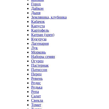
Горох
Дайкон
Дыня
Земляника, клубника
Кабачок
Капуста
Картофель
Катран (хрен)
Кукуруза
Лагенария
Лук
Морковь
Наборы семян
Огурец
Пастернак
Патиссон
Перец
Ревень
Редис
Редька
Репа
Салат
Свекла
Томат