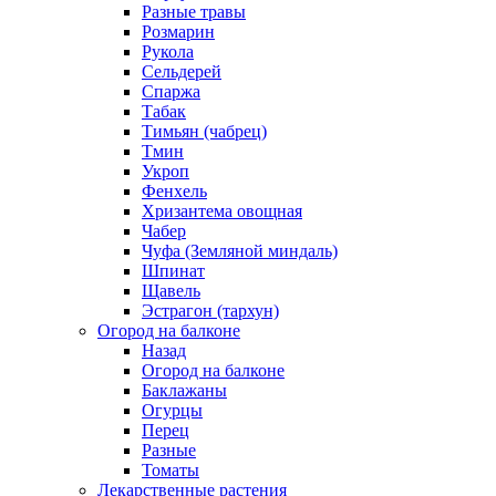
Разные травы
Розмарин
Рукола
Сельдерей
Спаржа
Табак
Тимьян (чабрец)
Тмин
Укроп
Фенхель
Хризантема овощная
Чабер
Чуфа (Земляной миндаль)
Шпинат
Щавель
Эстрагон (тархун)
Огород на балконе
Назад
Огород на балконе
Баклажаны
Огурцы
Перец
Разные
Томаты
Лекарственные растения