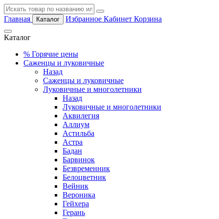
Главная
Избранное
Кабинет
Корзина
Каталог
Каталог
%
Горячие цены
Саженцы и луковичные
Назад
Саженцы и луковичные
Луковичные и многолетники
Назад
Луковичные и многолетники
Аквилегия
Аллиум
Астильба
Астра
Бадан
Барвинок
Безвременник
Белоцветник
Вейник
Вероника
Гейхера
Герань