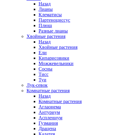
Назад
Лианы
Клематисы
Партеноциссус
Плющ
Разные лианы
Хвойные растения
Назад
Хвойные растения
Ели
Кипарисовики
Можжевельники
Сосны
Тисс
Туи
Лук-севок
Комнатные растения
Назад
Комнатные растения
Аглаонема
Антуриум
Асплениум
Гузмания
Драцена
Калатея