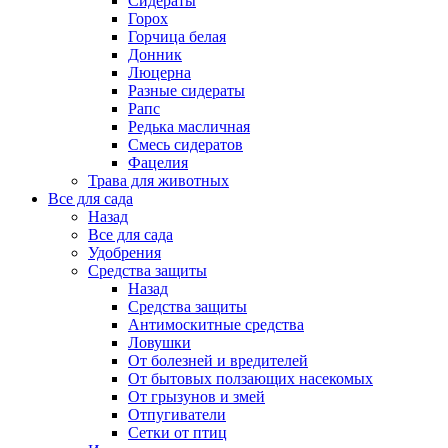
Сидераты
Горох
Горчица белая
Донник
Люцерна
Разные сидераты
Рапс
Редька масличная
Смесь сидератов
Фацелия
Трава для животных
Все для сада
Назад
Все для сада
Удобрения
Средства защиты
Назад
Средства защиты
Антимоскитные средства
Ловушки
От болезней и вредителей
От бытовых ползающих насекомых
От грызунов и змей
Отпугиватели
Сетки от птиц