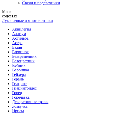
Свечи и подсвечники
Мы в
соцсетях
Луковичные и многолетники
Аквилегия
Аллиум
Астильба
Астра
Бадан
Барвинок
Безвременник
Белоцветник
Вейник
Вероника
Гейхера
Герань
Гиацинт
Гиацинтоидес
Горец
Горечавка
Декоративные травы
Живучка
Ирисы