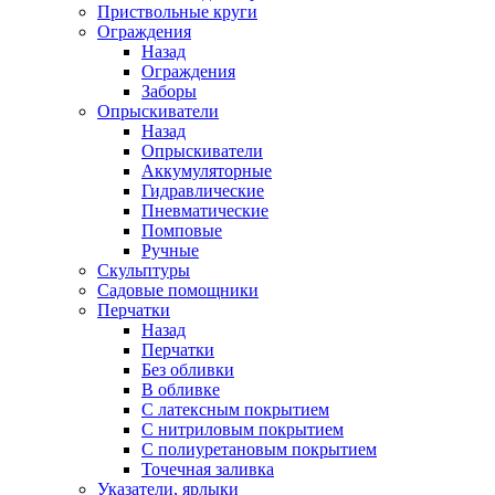
Приствольные круги
Ограждения
Назад
Ограждения
Заборы
Опрыскиватели
Назад
Опрыскиватели
Аккумуляторные
Гидравлические
Пневматические
Помповые
Ручные
Скульптуры
Садовые помощники
Перчатки
Назад
Перчатки
Без обливки
В обливке
С латексным покрытием
С нитриловым покрытием
С полиуретановым покрытием
Точечная заливка
Указатели, ярлыки