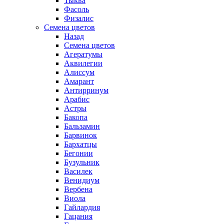
Тыква
Фасоль
Физалис
Семена цветов
Назад
Семена цветов
Агератумы
Аквилегии
Алиссум
Амарант
Антирринум
Арабис
Астры
Бакопа
Бальзамин
Барвинок
Бархатцы
Бегонии
Бузульник
Василек
Венидиум
Вербена
Виола
Гайлардия
Гацания