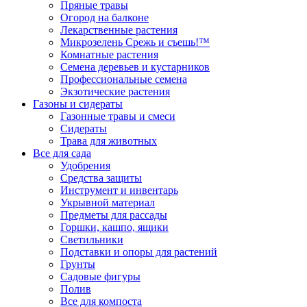
Пряные травы
Огород на балконе
Лекарственные растения
Микрозелень Срежь и съешь!™
Комнатные растения
Семена деревьев и кустарников
Профессиональные семена
Экзотические растения
Газоны и сидераты
Газонные травы и смеси
Сидераты
Трава для животных
Все для сада
Удобрения
Средства защиты
Инструмент и инвентарь
Укрывной материал
Предметы для рассады
Горшки, кашпо, ящики
Светильники
Подставки и опоры для растений
Грунты
Садовые фигуры
Полив
Все для компоста