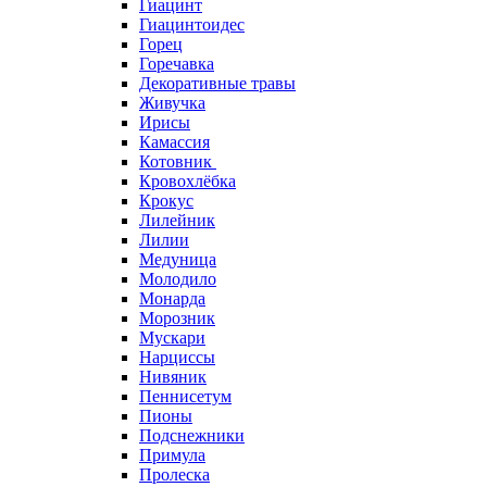
Гиацинт
Гиацинтоидес
Горец
Горечавка
Декоративные травы
Живучка
Ирисы
Камассия
Котовник
Кровохлёбка
Крокус
Лилейник
Лилии
Медуница
Молодило
Монарда
Морозник
Мускари
Нарциссы
Нивяник
Пеннисетум
Пионы
Подснежники
Примула
Пролеска