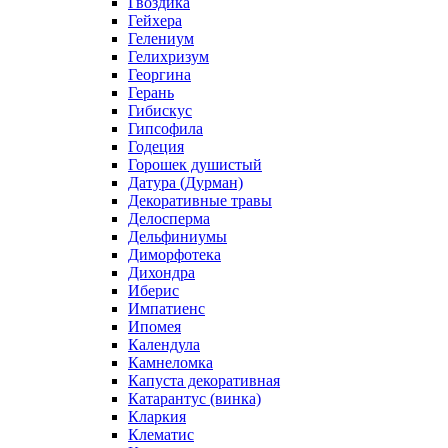
Гвоздика
Гейхера
Гелениум
Гелихризум
Георгина
Герань
Гибискус
Гипсофила
Годеция
Горошек душистый
Датура (Дурман)
Декоративные травы
Делосперма
Дельфиниумы
Диморфотека
Дихондра
Иберис
Импатиенс
Ипомея
Календула
Камнеломка
Капуста декоративная
Катарантус (винка)
Кларкия
Клематис