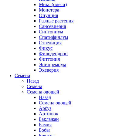
Микс (смеси)
Монстера
Опунция
Разные растения
Сансевиерия
Сингониум
Спатифиллум
Стрелиция
Фикус
Филодендрон
Фиттония
Эпипремнум
Эхеверия
Семена
Назад
Семена
Семена овощей
Назад
Семена овощей
Арбуз
Артишок
Баклажан
Бамия
Бобы
Брюква