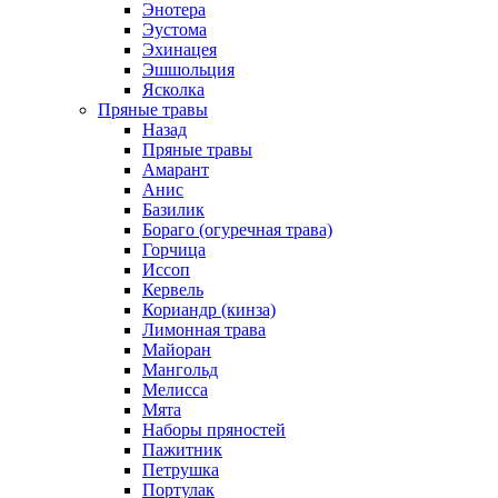
Энотера
Эустома
Эхинацея
Эшшольция
Ясколка
Пряные травы
Назад
Пряные травы
Амарант
Анис
Базилик
Бораго (огуречная трава)
Горчица
Иссоп
Кервель
Кориандр (кинза)
Лимонная трава
Майоран
Мангольд
Мелисса
Мята
Наборы пряностей
Пажитник
Петрушка
Портулак