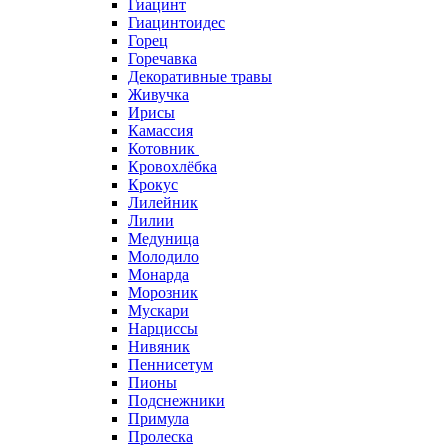
Гиацинт
Гиацинтоидес
Горец
Горечавка
Декоративные травы
Живучка
Ирисы
Камассия
Котовник
Кровохлёбка
Крокус
Лилейник
Лилии
Медуница
Молодило
Монарда
Морозник
Мускари
Нарциссы
Нивяник
Пеннисетум
Пионы
Подснежники
Примула
Пролеска