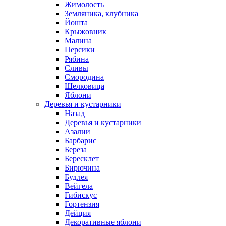
Жимолость
Земляника, клубника
Йошта
Крыжовник
Малина
Персики
Рябина
Сливы
Смородина
Шелковица
Яблони
Деревья и кустарники
Назад
Деревья и кустарники
Азалии
Барбарис
Береза
Бересклет
Бирючина
Будлея
Вейгела
Гибискус
Гортензия
Дейция
Декоративные яблони