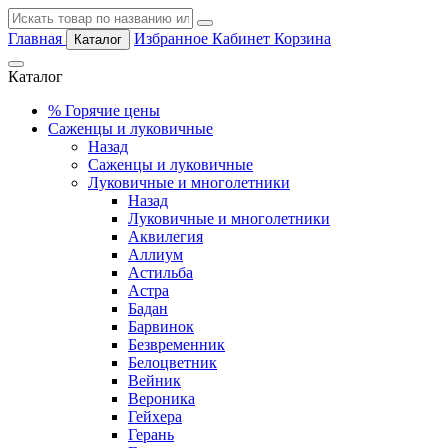
Главная
Избранное
Кабинет
Корзина
Каталог
Каталог
%
Горячие цены
Саженцы и луковичные
Назад
Саженцы и луковичные
Луковичные и многолетники
Назад
Луковичные и многолетники
Аквилегия
Аллиум
Астильба
Астра
Бадан
Барвинок
Безвременник
Белоцветник
Вейник
Вероника
Гейхера
Герань