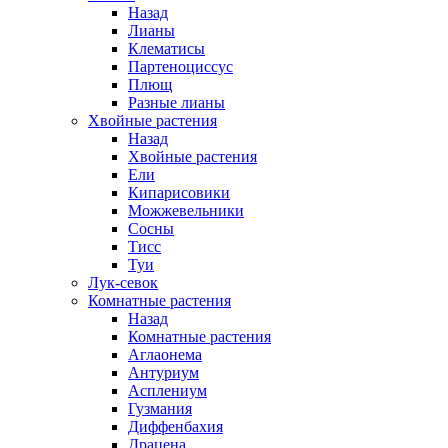
Назад
Лианы
Клематисы
Партеноциссус
Плющ
Разные лианы
Хвойные растения
Назад
Хвойные растения
Ели
Кипарисовики
Можжевельники
Сосны
Тисс
Туи
Лук-севок
Комнатные растения
Назад
Комнатные растения
Аглаонема
Антуриум
Асплениум
Гузмания
Диффенбахия
Драцена