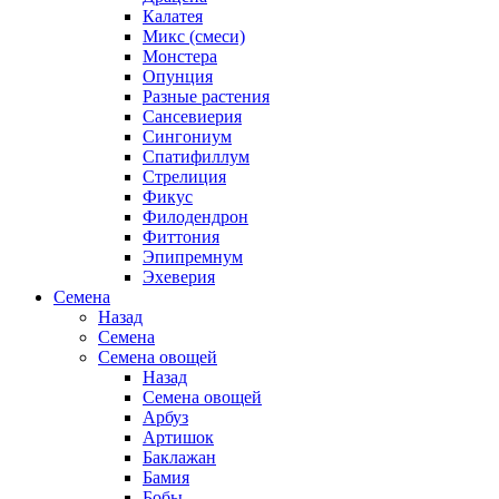
Калатея
Микс (смеси)
Монстера
Опунция
Разные растения
Сансевиерия
Сингониум
Спатифиллум
Стрелиция
Фикус
Филодендрон
Фиттония
Эпипремнум
Эхеверия
Семена
Назад
Семена
Семена овощей
Назад
Семена овощей
Арбуз
Артишок
Баклажан
Бамия
Бобы