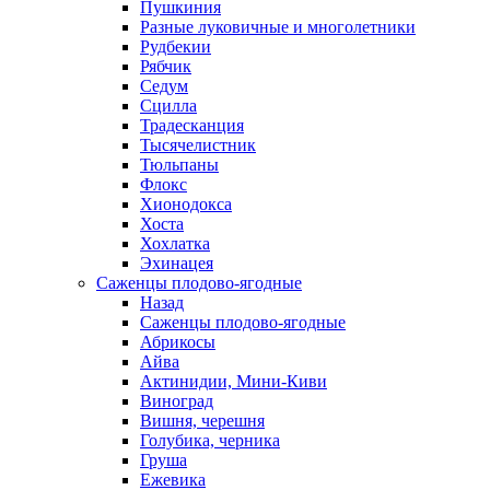
Пушкиния
Разные луковичные и многолетники
Рудбекии
Рябчик
Седум
Сцилла
Традесканция
Тысячелистник
Тюльпаны
Флокс
Хионодокса
Хоста
Хохлатка
Эхинацея
Саженцы плодово-ягодные
Назад
Саженцы плодово-ягодные
Абрикосы
Айва
Актинидии, Мини-Киви
Виноград
Вишня, черешня
Голубика, черника
Груша
Ежевика