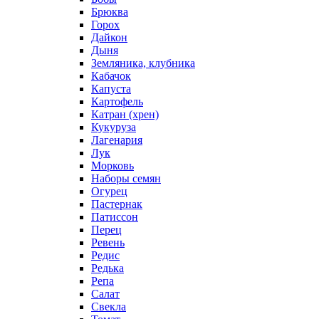
Брюква
Горох
Дайкон
Дыня
Земляника, клубника
Кабачок
Капуста
Картофель
Катран (хрен)
Кукуруза
Лагенария
Лук
Морковь
Наборы семян
Огурец
Пастернак
Патиссон
Перец
Ревень
Редис
Редька
Репа
Салат
Свекла