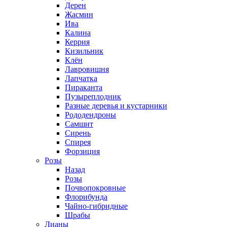
Дерен
Жасмин
Ива
Калина
Керрия
Кизильник
Клён
Лавровишня
Лапчатка
Пираканта
Пузыреплодник
Разные деревья и кустарники
Рододендроны
Самшит
Сирень
Спирея
Форзиция
Розы
Назад
Розы
Почвопокровные
Флорибунда
Чайно-гибридные
Шрабы
Лианы