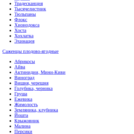
Традесканция
Тысячелистник
Тюльпаны
Флокс
Хионодокса
Хоста
Хохлатка
Эхинацея
Саженцы плодово-ягодные
Абрикосы
Айва
Актинидии, Мини-Киви
Виноград
Вишня, черешня
Голубика, черника
Груша
Ежевика
Жимолость
Земляника, клубника
Йошта
Крыжовник
Малина
Персики