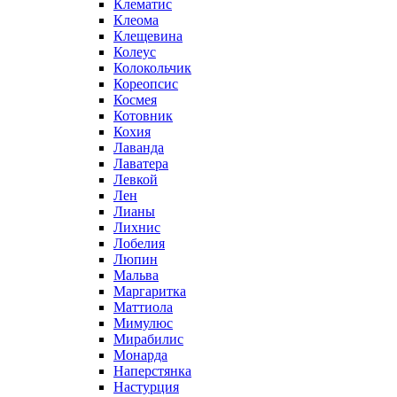
Клематис
Клеома
Клещевина
Колеус
Колокольчик
Кореопсис
Космея
Котовник
Кохия
Лаванда
Лаватера
Левкой
Лен
Лианы
Лихнис
Лобелия
Люпин
Мальва
Маргаритка
Маттиола
Мимулюс
Мирабилис
Монарда
Наперстянка
Настурция