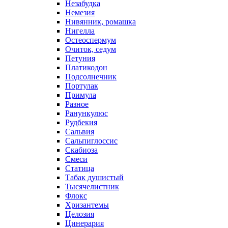
Незабудка
Немезия
Нивянник, ромашка
Нигелла
Остеоспермум
Очиток, седум
Петуния
Платикодон
Подсолнечник
Портулак
Примула
Разное
Ранункулюс
Рудбекия
Сальвия
Сальпиглоссис
Скабиоза
Смеси
Статица
Табак душистый
Тысячелистник
Флокс
Хризантемы
Целозия
Цинерария