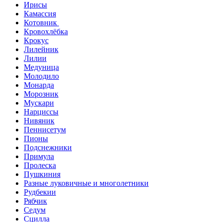
Ирисы
Камассия
Котовник
Кровохлёбка
Крокус
Лилейник
Лилии
Медуница
Молодило
Монарда
Морозник
Мускари
Нарциссы
Нивяник
Пеннисетум
Пионы
Подснежники
Примула
Пролеска
Пушкиния
Разные луковичные и многолетники
Рудбекии
Рябчик
Седум
Сцилла