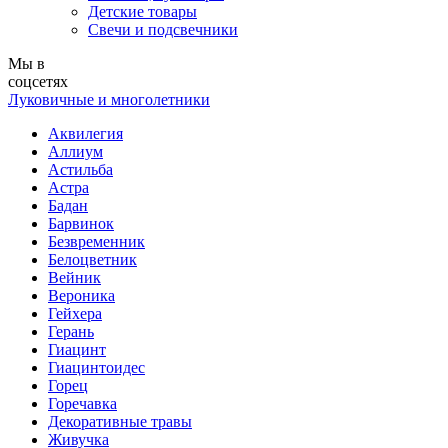
Детские товары
Свечи и подсвечники
Мы в
соцсетях
Луковичные и многолетники
Аквилегия
Аллиум
Астильба
Астра
Бадан
Барвинок
Безвременник
Белоцветник
Вейник
Вероника
Гейхера
Герань
Гиацинт
Гиацинтоидес
Горец
Горечавка
Декоративные травы
Живучка