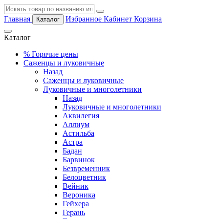
Главная
Избранное
Кабинет
Корзина
Каталог
Каталог
%
Горячие цены
Саженцы и луковичные
Назад
Саженцы и луковичные
Луковичные и многолетники
Назад
Луковичные и многолетники
Аквилегия
Аллиум
Астильба
Астра
Бадан
Барвинок
Безвременник
Белоцветник
Вейник
Вероника
Гейхера
Герань