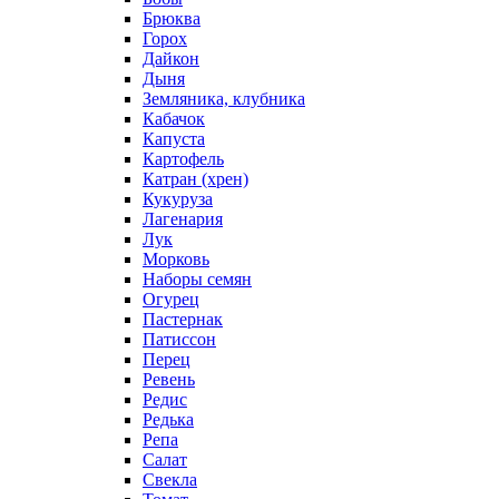
Брюква
Горох
Дайкон
Дыня
Земляника, клубника
Кабачок
Капуста
Картофель
Катран (хрен)
Кукуруза
Лагенария
Лук
Морковь
Наборы семян
Огурец
Пастернак
Патиссон
Перец
Ревень
Редис
Редька
Репа
Салат
Свекла