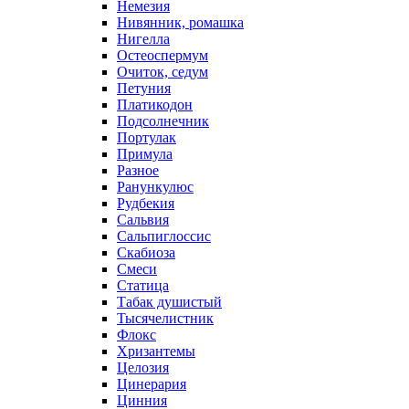
Немезия
Нивянник, ромашка
Нигелла
Остеоспермум
Очиток, седум
Петуния
Платикодон
Подсолнечник
Портулак
Примула
Разное
Ранункулюс
Рудбекия
Сальвия
Сальпиглоссис
Скабиоза
Смеси
Статица
Табак душистый
Тысячелистник
Флокс
Хризантемы
Целозия
Цинерария
Цинния