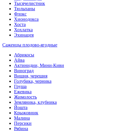
Тысячелистник
Тюльпаны
Флокс
Хионодокса
Хоста
Хохлатка
Эхинацея
Саженцы плодово-ягодные
Абрикосы
Айва
Актинидии, Мини-Киви
Виноград
Вишня, черешня
Голубика, черника
Груша
Ежевика
Жимолость
Земляника, клубника
Йошта
Крыжовник
Малина
Персики
Рябина