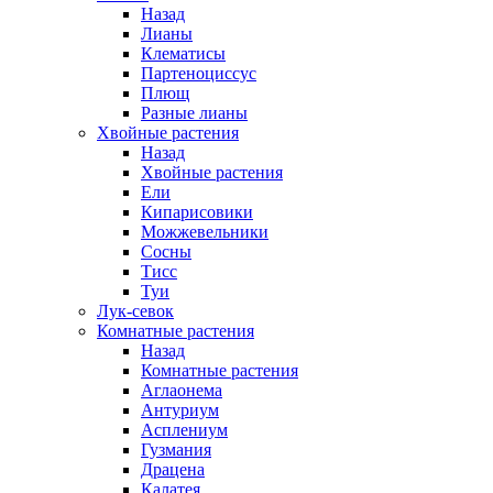
Назад
Лианы
Клематисы
Партеноциссус
Плющ
Разные лианы
Хвойные растения
Назад
Хвойные растения
Ели
Кипарисовики
Можжевельники
Сосны
Тисс
Туи
Лук-севок
Комнатные растения
Назад
Комнатные растения
Аглаонема
Антуриум
Асплениум
Гузмания
Драцена
Калатея