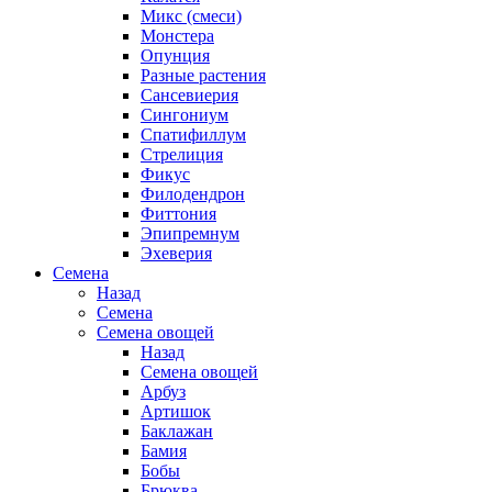
Микс (смеси)
Монстера
Опунция
Разные растения
Сансевиерия
Сингониум
Спатифиллум
Стрелиция
Фикус
Филодендрон
Фиттония
Эпипремнум
Эхеверия
Семена
Назад
Семена
Семена овощей
Назад
Семена овощей
Арбуз
Артишок
Баклажан
Бамия
Бобы
Брюква