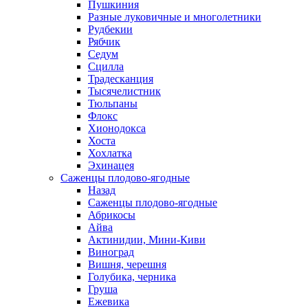
Пушкиния
Разные луковичные и многолетники
Рудбекии
Рябчик
Седум
Сцилла
Традесканция
Тысячелистник
Тюльпаны
Флокс
Хионодокса
Хоста
Хохлатка
Эхинацея
Саженцы плодово-ягодные
Назад
Саженцы плодово-ягодные
Абрикосы
Айва
Актинидии, Мини-Киви
Виноград
Вишня, черешня
Голубика, черника
Груша
Ежевика