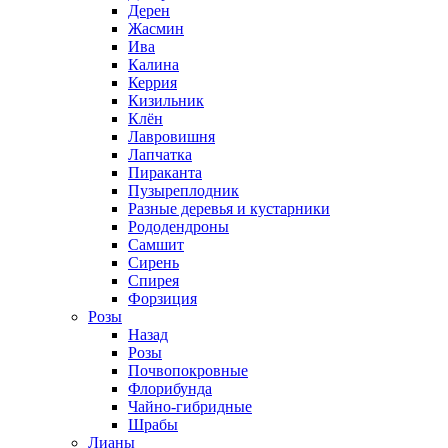
Дерен
Жасмин
Ива
Калина
Керрия
Кизильник
Клён
Лавровишня
Лапчатка
Пираканта
Пузыреплодник
Разные деревья и кустарники
Рододендроны
Самшит
Сирень
Спирея
Форзиция
Розы
Назад
Розы
Почвопокровные
Флорибунда
Чайно-гибридные
Шрабы
Лианы