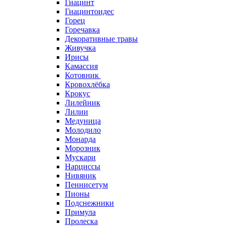
Гиацинт
Гиацинтоидес
Горец
Горечавка
Декоративные травы
Живучка
Ирисы
Камассия
Котовник
Кровохлёбка
Крокус
Лилейник
Лилии
Медуница
Молодило
Монарда
Морозник
Мускари
Нарциссы
Нивяник
Пеннисетум
Пионы
Подснежники
Примула
Пролеска