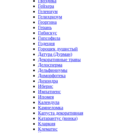
Гвоздика
Гейхера
Гелениум
Гелихризум
Георгина
Герань
Гибискус
Гипсофила
Годеция
Горошек душистый
Датура (Дурман)
Декоративные травы
Делосперма
Дельфиниумы
Диморфотека
Дихондра
Иберис
Импатиенс
Ипомея
Календула
Камнеломка
Капуста декоративная
Катарантус (винка)
Кларкия
Клематис