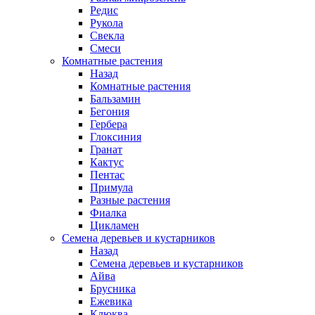
Редис
Рукола
Свекла
Смеси
Комнатные растения
Назад
Комнатные растения
Бальзамин
Бегония
Гербера
Глоксиния
Гранат
Кактус
Пентас
Примула
Разные растения
Фиалка
Цикламен
Семена деревьев и кустарников
Назад
Семена деревьев и кустарников
Айва
Брусника
Ежевика
Клюква