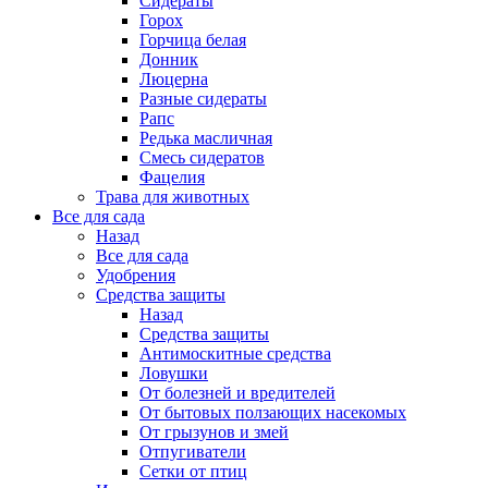
Сидераты
Горох
Горчица белая
Донник
Люцерна
Разные сидераты
Рапс
Редька масличная
Смесь сидератов
Фацелия
Трава для животных
Все для сада
Назад
Все для сада
Удобрения
Средства защиты
Назад
Средства защиты
Антимоскитные средства
Ловушки
От болезней и вредителей
От бытовых ползающих насекомых
От грызунов и змей
Отпугиватели
Сетки от птиц