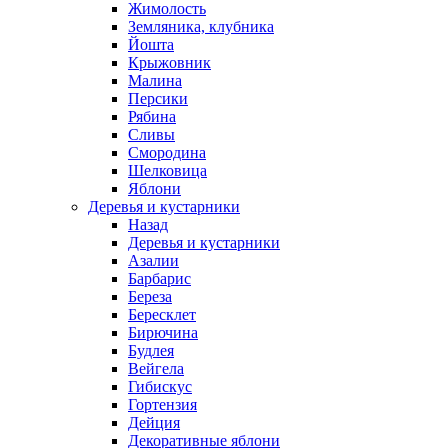
Жимолость
Земляника, клубника
Йошта
Крыжовник
Малина
Персики
Рябина
Сливы
Смородина
Шелковица
Яблони
Деревья и кустарники
Назад
Деревья и кустарники
Азалии
Барбарис
Береза
Бересклет
Бирючина
Будлея
Вейгела
Гибискус
Гортензия
Дейция
Декоративные яблони