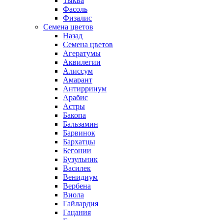
Тыква
Фасоль
Физалис
Семена цветов
Назад
Семена цветов
Агератумы
Аквилегии
Алиссум
Амарант
Антирринум
Арабис
Астры
Бакопа
Бальзамин
Барвинок
Бархатцы
Бегонии
Бузульник
Василек
Венидиум
Вербена
Виола
Гайлардия
Гацания