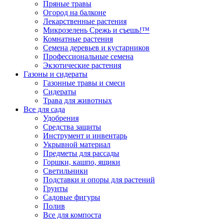
Пряные травы
Огород на балконе
Лекарственные растения
Микрозелень Срежь и съешь!™
Комнатные растения
Семена деревьев и кустарников
Профессиональные семена
Экзотические растения
Газоны и сидераты
Газонные травы и смеси
Сидераты
Трава для животных
Все для сада
Удобрения
Средства защиты
Инструмент и инвентарь
Укрывной материал
Предметы для рассады
Горшки, кашпо, ящики
Светильники
Подставки и опоры для растений
Грунты
Садовые фигуры
Полив
Все для компоста