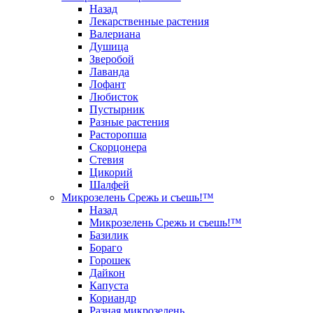
Назад
Лекарственные растения
Валериана
Душица
Зверобой
Лаванда
Лофант
Любисток
Пустырник
Разные растения
Расторопша
Скорцонера
Стевия
Цикорий
Шалфей
Микрозелень Срежь и съешь!™
Назад
Микрозелень Срежь и съешь!™
Базилик
Бораго
Горошек
Дайкон
Капуста
Кориандр
Разная микрозелень