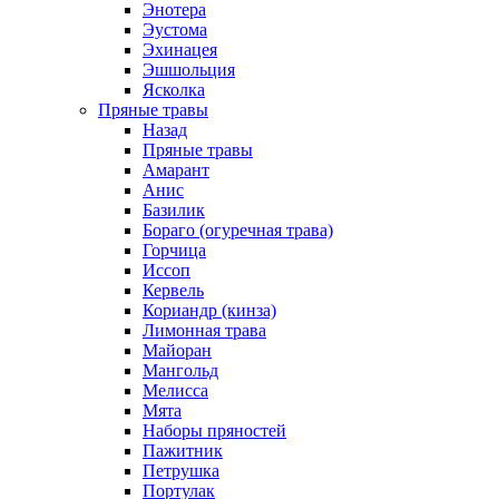
Энотера
Эустома
Эхинацея
Эшшольция
Ясколка
Пряные травы
Назад
Пряные травы
Амарант
Анис
Базилик
Бораго (огуречная трава)
Горчица
Иссоп
Кервель
Кориандр (кинза)
Лимонная трава
Майоран
Мангольд
Мелисса
Мята
Наборы пряностей
Пажитник
Петрушка
Портулак