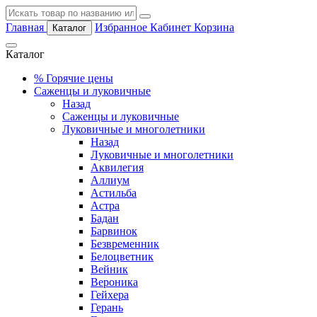
Главная
Избранное
Кабинет
Корзина
Каталог
Каталог
%
Горячие цены
Саженцы и луковичные
Назад
Саженцы и луковичные
Луковичные и многолетники
Назад
Луковичные и многолетники
Аквилегия
Аллиум
Астильба
Астра
Бадан
Барвинок
Безвременник
Белоцветник
Вейник
Вероника
Гейхера
Герань