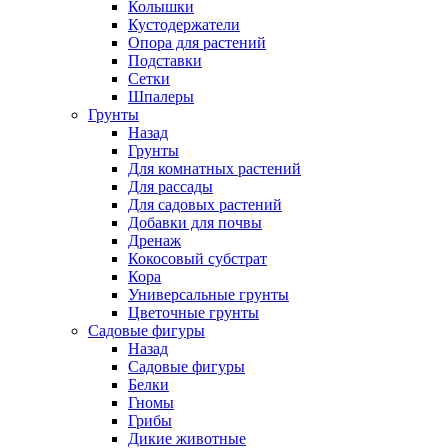
Колышки
Кустодержатели
Опора для растений
Подставки
Сетки
Шпалеры
Грунты
Назад
Грунты
Для комнатных растений
Для рассады
Для садовых растений
Добавки для почвы
Дренаж
Кокосовый субстрат
Кора
Универсальные грунты
Цветочные грунты
Садовые фигуры
Назад
Садовые фигуры
Белки
Гномы
Грибы
Дикие животные