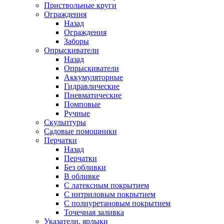
Приствольные круги
Ограждения
Назад
Ограждения
Заборы
Опрыскиватели
Назад
Опрыскиватели
Аккумуляторные
Гидравлические
Пневматические
Помповые
Ручные
Скульптуры
Садовые помощники
Перчатки
Назад
Перчатки
Без обливки
В обливке
С латексным покрытием
С нитриловым покрытием
С полиуретановым покрытием
Точечная заливка
Указатели, ярлыки