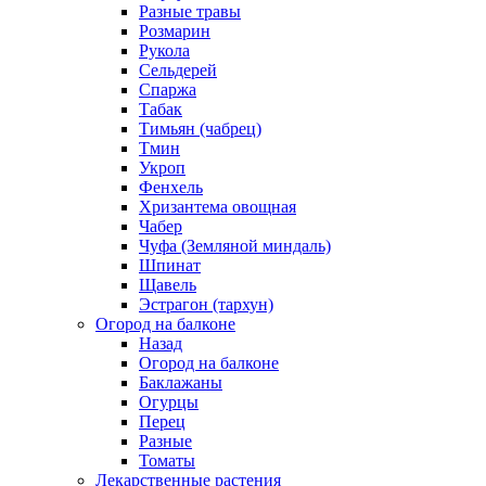
Разные травы
Розмарин
Рукола
Сельдерей
Спаржа
Табак
Тимьян (чабрец)
Тмин
Укроп
Фенхель
Хризантема овощная
Чабер
Чуфа (Земляной миндаль)
Шпинат
Щавель
Эстрагон (тархун)
Огород на балконе
Назад
Огород на балконе
Баклажаны
Огурцы
Перец
Разные
Томаты
Лекарственные растения