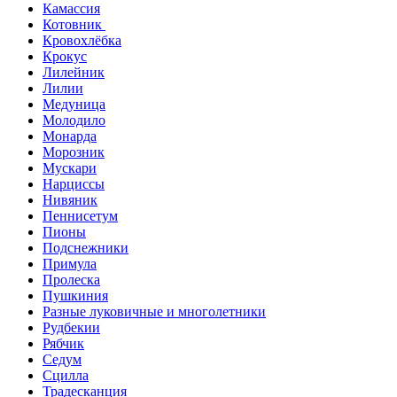
Камассия
Котовник
Кровохлёбка
Крокус
Лилейник
Лилии
Медуница
Молодило
Монарда
Морозник
Мускари
Нарциссы
Нивяник
Пеннисетум
Пионы
Подснежники
Примула
Пролеска
Пушкиния
Разные луковичные и многолетники
Рудбекии
Рябчик
Седум
Сцилла
Традесканция