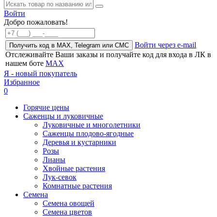
Войти
Добро пожаловать!
Войти через e-mail
Получить код в MAX, Telegram или СМС
Отслеживайте Ваши заказы и получайте код для входа в ЛК в
нашем боте
MAX
Я - новый покупатель
Избранное
0
Горячие цены
Саженцы и луковичные
Луковичные и многолетники
Саженцы плодово-ягодные
Деревья и кустарники
Розы
Лианы
Хвойные растения
Лук-севок
Комнатные растения
Семена
Семена овощей
Семена цветов