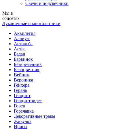
Свечи и подсвечники
Мы в
соцсетях
Луковичные и многолетники
Аквилегия
Аллиум
Астильба
Астра
Бадан
Барвинок
Безвременник
Белоцветник
Вейник
Вероника
Гейхера
Герань
Гиацинт
Гиацинтоидес
Горец
Горечавка
Декоративные травы
Живучка
Ирисы