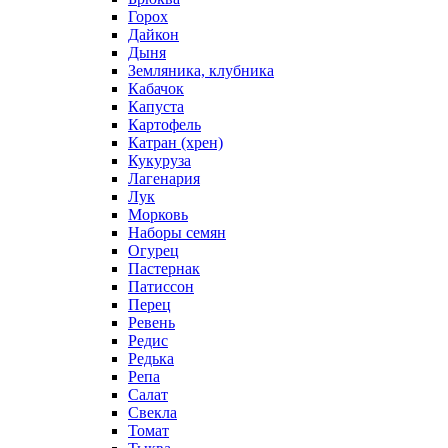
Горох
Дайкон
Дыня
Земляника, клубника
Кабачок
Капуста
Картофель
Катран (хрен)
Кукуруза
Лагенария
Лук
Морковь
Наборы семян
Огурец
Пастернак
Патиссон
Перец
Ревень
Редис
Редька
Репа
Салат
Свекла
Томат