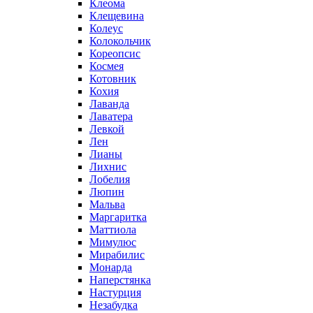
Клеома
Клещевина
Колеус
Колокольчик
Кореопсис
Космея
Котовник
Кохия
Лаванда
Лаватера
Левкой
Лен
Лианы
Лихнис
Лобелия
Люпин
Мальва
Маргаритка
Маттиола
Мимулюс
Мирабилис
Монарда
Наперстянка
Настурция
Незабудка