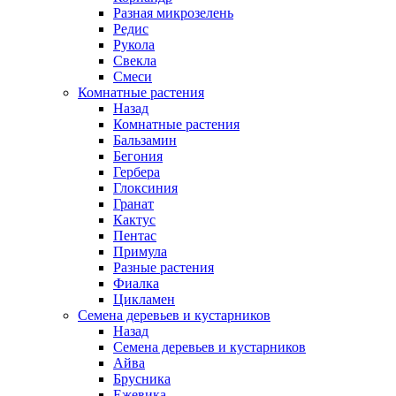
Разная микрозелень
Редис
Рукола
Свекла
Смеси
Комнатные растения
Назад
Комнатные растения
Бальзамин
Бегония
Гербера
Глоксиния
Гранат
Кактус
Пентас
Примула
Разные растения
Фиалка
Цикламен
Семена деревьев и кустарников
Назад
Семена деревьев и кустарников
Айва
Брусника
Ежевика