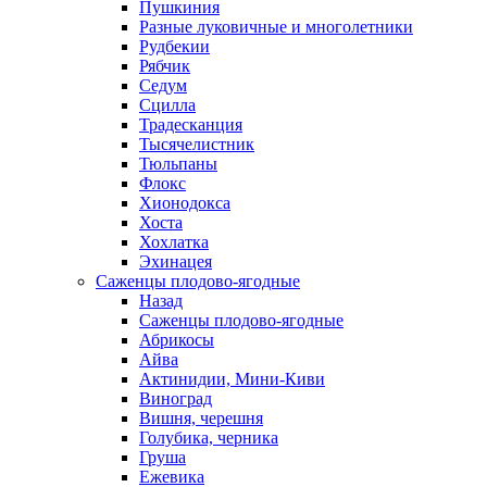
Пушкиния
Разные луковичные и многолетники
Рудбекии
Рябчик
Седум
Сцилла
Традесканция
Тысячелистник
Тюльпаны
Флокс
Хионодокса
Хоста
Хохлатка
Эхинацея
Саженцы плодово-ягодные
Назад
Саженцы плодово-ягодные
Абрикосы
Айва
Актинидии, Мини-Киви
Виноград
Вишня, черешня
Голубика, черника
Груша
Ежевика