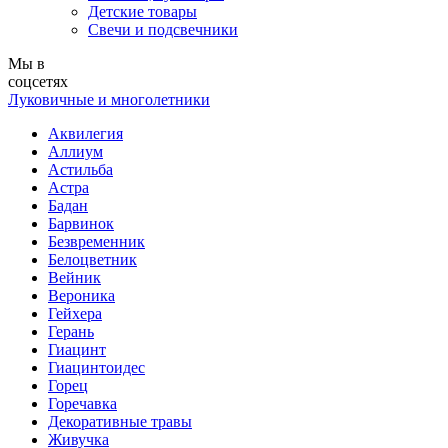
Детские товары
Свечи и подсвечники
Мы в
соцсетях
Луковичные и многолетники
Аквилегия
Аллиум
Астильба
Астра
Бадан
Барвинок
Безвременник
Белоцветник
Вейник
Вероника
Гейхера
Герань
Гиацинт
Гиацинтоидес
Горец
Горечавка
Декоративные травы
Живучка