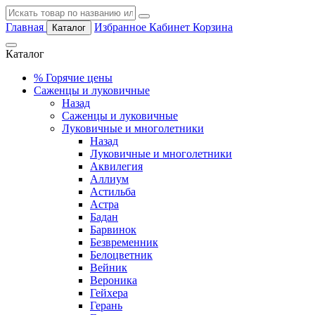
Главная
Избранное
Кабинет
Корзина
Каталог
Каталог
%
Горячие цены
Саженцы и луковичные
Назад
Саженцы и луковичные
Луковичные и многолетники
Назад
Луковичные и многолетники
Аквилегия
Аллиум
Астильба
Астра
Бадан
Барвинок
Безвременник
Белоцветник
Вейник
Вероника
Гейхера
Герань