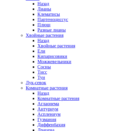
Назад
Лианы
Клематисы
Партеноциссус
Плющ
Разные лианы
Хвойные растения
Назад
Хвойные растения
Ели
Кипарисовики
Можжевельники
Сосны
Тисс
Туи
Лук-севок
Комнатные растения
Назад
Комнатные растения
Аглаонема
Антуриум
Асплениум
Гузмания
Диффенбахия
Драцена