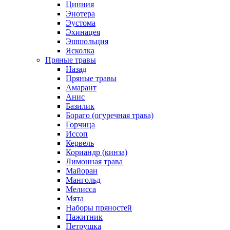
Цинния
Энотера
Эустома
Эхинацея
Эшшольция
Ясколка
Пряные травы
Назад
Пряные травы
Амарант
Анис
Базилик
Бораго (огуречная трава)
Горчица
Иссоп
Кервель
Кориандр (кинза)
Лимонная трава
Майоран
Мангольд
Мелисса
Мята
Наборы пряностей
Пажитник
Петрушка