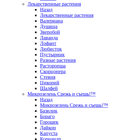
Лекарственные растения
Назад
Лекарственные растения
Валериана
Душица
Зверобой
Лаванда
Лофант
Любисток
Пустырник
Разные растения
Расторопша
Скорцонера
Стевия
Цикорий
Шалфей
Микрозелень Срежь и съешь!™
Назад
Микрозелень Срежь и съешь!™
Базилик
Бораго
Горошек
Дайкон
Капуста
Кориандр