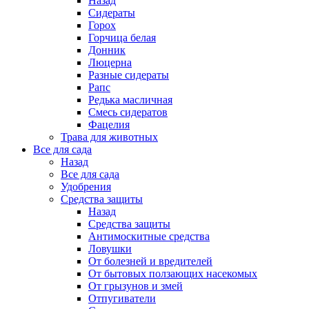
Назад
Сидераты
Горох
Горчица белая
Донник
Люцерна
Разные сидераты
Рапс
Редька масличная
Смесь сидератов
Фацелия
Трава для животных
Все для сада
Назад
Все для сада
Удобрения
Средства защиты
Назад
Средства защиты
Антимоскитные средства
Ловушки
От болезней и вредителей
От бытовых ползающих насекомых
От грызунов и змей
Отпугиватели