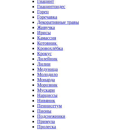
Гиацинт
Гиацинтоидес
Горец
Горечавка
Декоративные травы
Живучка
Ирисы
Камассия
Котовник
Кровохлёбка
Крокус
Лилейник
Лилии
Медуница
Молодило
Монарда
Морозник
Мускари
Нарциссы
Нивяник
Пеннисетум
Пионы
Подснежники
Примула
Пролеска