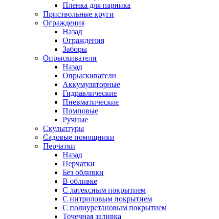
Пленка для парника
Приствольные круги
Ограждения
Назад
Ограждения
Заборы
Опрыскиватели
Назад
Опрыскиватели
Аккумуляторные
Гидравлические
Пневматические
Помповые
Ручные
Скульптуры
Садовые помощники
Перчатки
Назад
Перчатки
Без обливки
В обливке
С латексным покрытием
С нитриловым покрытием
С полиуретановым покрытием
Точечная заливка