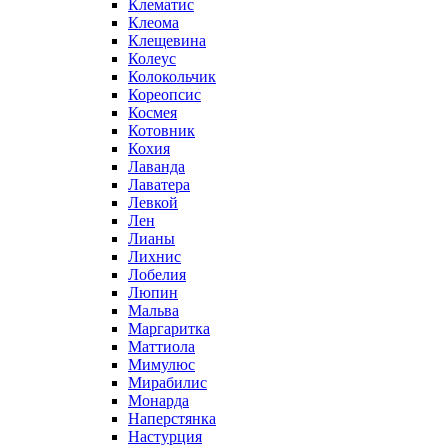
Клематис
Клеома
Клещевина
Колеус
Колокольчик
Кореопсис
Космея
Котовник
Кохия
Лаванда
Лаватера
Левкой
Лен
Лианы
Лихнис
Лобелия
Люпин
Мальва
Маргаритка
Маттиола
Мимулюс
Мирабилис
Монарда
Наперстянка
Настурция