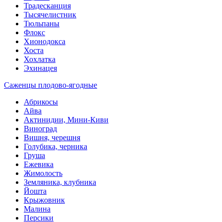
Традесканция
Тысячелистник
Тюльпаны
Флокс
Хионодокса
Хоста
Хохлатка
Эхинацея
Саженцы плодово-ягодные
Абрикосы
Айва
Актинидии, Мини-Киви
Виноград
Вишня, черешня
Голубика, черника
Груша
Ежевика
Жимолость
Земляника, клубника
Йошта
Крыжовник
Малина
Персики