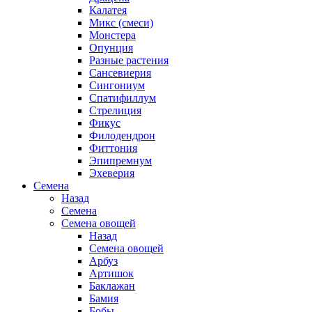
Калатея
Микс (смеси)
Монстера
Опунция
Разные растения
Сансевиерия
Сингониум
Спатифиллум
Стрелиция
Фикус
Филодендрон
Фиттония
Эпипремнум
Эхеверия
Семена
Назад
Семена
Семена овощей
Назад
Семена овощей
Арбуз
Артишок
Баклажан
Бамия
Бобы