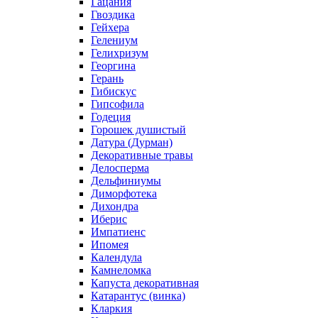
Гацания
Гвоздика
Гейхера
Гелениум
Гелихризум
Георгина
Герань
Гибискус
Гипсофила
Годеция
Горошек душистый
Датура (Дурман)
Декоративные травы
Делосперма
Дельфиниумы
Диморфотека
Дихондра
Иберис
Импатиенс
Ипомея
Календула
Камнеломка
Капуста декоративная
Катарантус (винка)
Кларкия