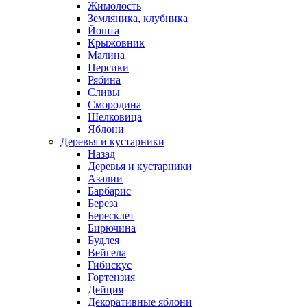
Жимолость
Земляника, клубника
Йошта
Крыжовник
Малина
Персики
Рябина
Сливы
Смородина
Шелковица
Яблони
Деревья и кустарники
Назад
Деревья и кустарники
Азалии
Барбарис
Береза
Бересклет
Бирючина
Будлея
Вейгела
Гибискус
Гортензия
Дейция
Декоративные яблони