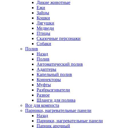
Дикие животные
Ежи
Зайцы
Кошки
Лягушки
Медведи
Птицы
Сказочные персонажи
Собаки
Полив
Назад
Полив
Автоматический полив
Адаптеры
Капельный полив
Коннекторы
Муфты
Разбрызгиватели
Разное
Шланги для полива
Все для компоста
Парники, нагревательные панели
Назад
Парники, нагревательные панели
Парник арочный