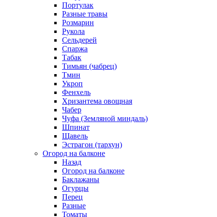
Портулак
Разные травы
Розмарин
Рукола
Сельдерей
Спаржа
Табак
Тимьян (чабрец)
Тмин
Укроп
Фенхель
Хризантема овощная
Чабер
Чуфа (Земляной миндаль)
Шпинат
Щавель
Эстрагон (тархун)
Огород на балконе
Назад
Огород на балконе
Баклажаны
Огурцы
Перец
Разные
Томаты