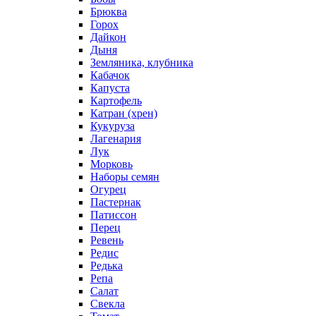
Брюква
Горох
Дайкон
Дыня
Земляника, клубника
Кабачок
Капуста
Картофель
Катран (хрен)
Кукуруза
Лагенария
Лук
Морковь
Наборы семян
Огурец
Пастернак
Патиссон
Перец
Ревень
Редис
Редька
Репа
Салат
Свекла