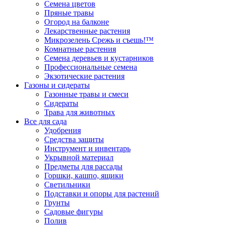
Семена цветов
Пряные травы
Огород на балконе
Лекарственные растения
Микрозелень Срежь и съешь!™
Комнатные растения
Семена деревьев и кустарников
Профессиональные семена
Экзотические растения
Газоны и сидераты
Газонные травы и смеси
Сидераты
Трава для животных
Все для сада
Удобрения
Средства защиты
Инструмент и инвентарь
Укрывной материал
Предметы для рассады
Горшки, кашпо, ящики
Светильники
Подставки и опоры для растений
Грунты
Садовые фигуры
Полив