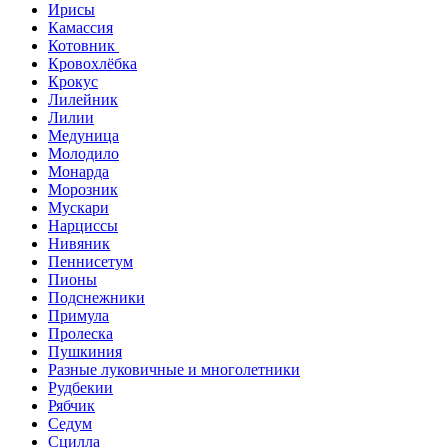
Ирисы
Камассия
Котовник
Кровохлёбка
Крокус
Лилейник
Лилии
Медуница
Молодило
Монарда
Морозник
Мускари
Нарциссы
Нивяник
Пеннисетум
Пионы
Подснежники
Примула
Пролеска
Пушкиния
Разные луковичные и многолетники
Рудбекии
Рябчик
Седум
Сцилла