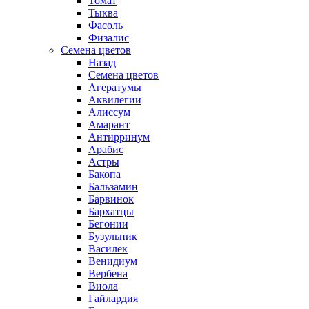
Томат
Тыква
Фасоль
Физалис
Семена цветов
Назад
Семена цветов
Агератумы
Аквилегии
Алиссум
Амарант
Антирринум
Арабис
Астры
Бакопа
Бальзамин
Барвинок
Бархатцы
Бегонии
Бузульник
Василек
Венидиум
Вербена
Виола
Гайлардия