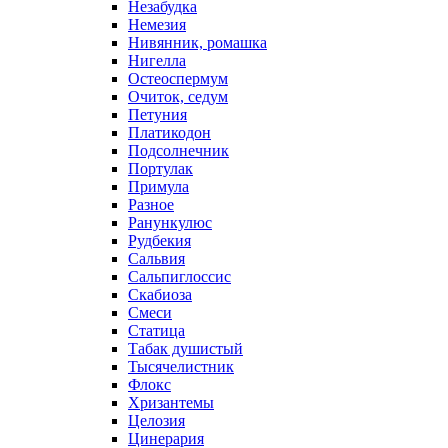
Незабудка
Немезия
Нивянник, ромашка
Нигелла
Остеоспермум
Очиток, седум
Петуния
Платикодон
Подсолнечник
Портулак
Примула
Разное
Ранункулюс
Рудбекия
Сальвия
Сальпиглоссис
Скабиоза
Смеси
Статица
Табак душистый
Тысячелистник
Флокс
Хризантемы
Целозия
Цинерария