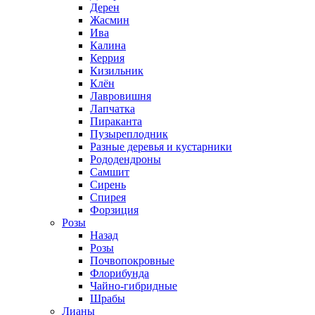
Дерен
Жасмин
Ива
Калина
Керрия
Кизильник
Клён
Лавровишня
Лапчатка
Пираканта
Пузыреплодник
Разные деревья и кустарники
Рододендроны
Самшит
Сирень
Спирея
Форзиция
Розы
Назад
Розы
Почвопокровные
Флорибунда
Чайно-гибридные
Шрабы
Лианы