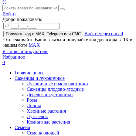
%
Войти
Добро пожаловать!
Войти через e-mail
Получить код в MAX, Telegram или СМС
Отслеживайте Ваши заказы и получайте код для входа в ЛК в
нашем боте
MAX
Я - новый покупатель
Избранное
0
Горячие цены
Саженцы и луковичные
Луковичные и многолетники
Саженцы плодово-ягодные
Деревья и кустарники
Розы
Лианы
Хвойные растения
Лук-севок
Комнатные растения
Семена
Семена овощей