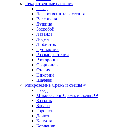
Лекарственные растения
Назад
Лекарственные растения
Валериана
Душица
Зверобой
Лаванда
Лофант
Любисток
Пустырник
Разные растения
Расторопша
Скорцонера
Стевия
Цикорий
Шалфей
Микрозелень Срежь и съешь!™
Назад
Микрозелень Срежь и съешь!™
Базилик
Бораго
Горошек
Дайкон
Капуста
Кориандр