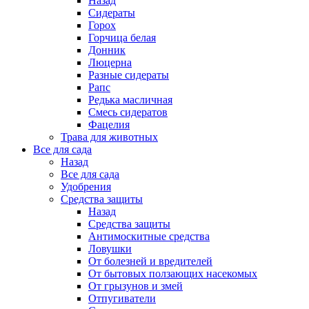
Назад
Сидераты
Горох
Горчица белая
Донник
Люцерна
Разные сидераты
Рапс
Редька масличная
Смесь сидератов
Фацелия
Трава для животных
Все для сада
Назад
Все для сада
Удобрения
Средства защиты
Назад
Средства защиты
Антимоскитные средства
Ловушки
От болезней и вредителей
От бытовых ползающих насекомых
От грызунов и змей
Отпугиватели