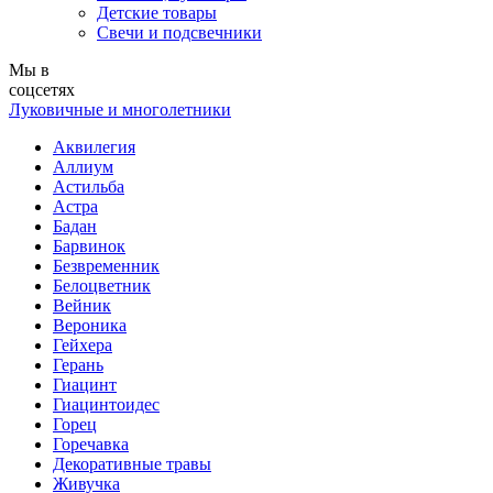
Детские товары
Свечи и подсвечники
Мы в
соцсетях
Луковичные и многолетники
Аквилегия
Аллиум
Астильба
Астра
Бадан
Барвинок
Безвременник
Белоцветник
Вейник
Вероника
Гейхера
Герань
Гиацинт
Гиацинтоидес
Горец
Горечавка
Декоративные травы
Живучка