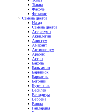
Томат
Тыква
Фасоль
Физалис
Семена цветов
Назад
Семена цветов
Агератумы
Аквилегии
Алиссум
Амарант
Антирринум
Арабис
Астры
Бакопа
Бальзамин
Барвинок
Бархатцы
Бегонии
Бузульник
Василек
Венидиум
Вербена
Виола
Гайлардия