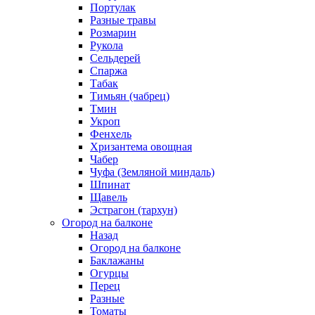
Портулак
Разные травы
Розмарин
Рукола
Сельдерей
Спаржа
Табак
Тимьян (чабрец)
Тмин
Укроп
Фенхель
Хризантема овощная
Чабер
Чуфа (Земляной миндаль)
Шпинат
Щавель
Эстрагон (тархун)
Огород на балконе
Назад
Огород на балконе
Баклажаны
Огурцы
Перец
Разные
Томаты