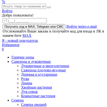
%
Войти
Добро пожаловать!
Войти через e-mail
Получить код в MAX, Telegram или СМС
Отслеживайте Ваши заказы и получайте код для входа в ЛК в
нашем боте
MAX
Я - новый покупатель
Избранное
0
Горячие цены
Саженцы и луковичные
Луковичные и многолетники
Саженцы плодово-ягодные
Деревья и кустарники
Розы
Лианы
Хвойные растения
Лук-севок
Комнатные растения
Семена
Семена овощей