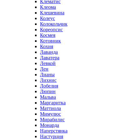
Клематис
Клеома
Клещевина
Колеус
Колокольчик
Кореопсис
Космея
Котовник
Кохия
Лаванда
Лаватера
Левкой
Лен
Лианы
Лихнис
Лобелия
Люпин
Мальва
Маргаритка
Маттиола
Мимулюс
Мирабилис
Монарда
Наперстянка
Настурция