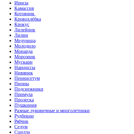
Ирисы
Камассия
Котовник
Кровохлёбка
Крокус
Лилейник
Лилии
Медуница
Молодило
Монарда
Морозник
Мускари
Нарциссы
Нивяник
Пеннисетум
Пионы
Подснежники
Примула
Пролеска
Пушкиния
Разные луковичные и многолетники
Рудбекии
Рябчик
Седум
Сцилла