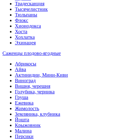
Традесканция
Тысячелистник
Тюльпаны
Флокс
Хионодокса
Хоста
Хохлатка
Эхинацея
Саженцы плодово-ягодные
Абрикосы
Айва
Актинидии, Мини-Киви
Виноград
Вишня, черешня
Голубика, черника
Груша
Ежевика
Жимолость
Земляника, клубника
Йошта
Крыжовник
Малина
Персики