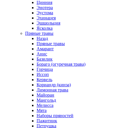
Цинния
Энотера
Эустома
Эхинацея
Эшшольция
Ясколка
Пряные травы
Назад
Пряные травы
Амарант
Анис
Базилик
Бораго (огуречная трава)
Горчица
Иссоп
Кервель
Кориандр (кинза)
Лимонная трава
Майоран
Мангольд
Мелисса
Мята
Наборы пряностей
Пажитник
Петрушка