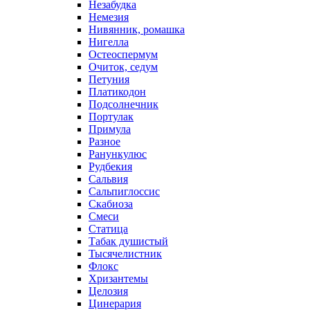
Незабудка
Немезия
Нивянник, ромашка
Нигелла
Остеоспермум
Очиток, седум
Петуния
Платикодон
Подсолнечник
Портулак
Примула
Разное
Ранункулюс
Рудбекия
Сальвия
Сальпиглоссис
Скабиоза
Смеси
Статица
Табак душистый
Тысячелистник
Флокс
Хризантемы
Целозия
Цинерария