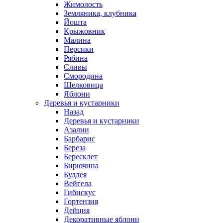
Жимолость
Земляника, клубника
Йошта
Крыжовник
Малина
Персики
Рябина
Сливы
Смородина
Шелковица
Яблони
Деревья и кустарники
Назад
Деревья и кустарники
Азалии
Барбарис
Береза
Бересклет
Бирючина
Будлея
Вейгела
Гибискус
Гортензия
Дейция
Декоративные яблони