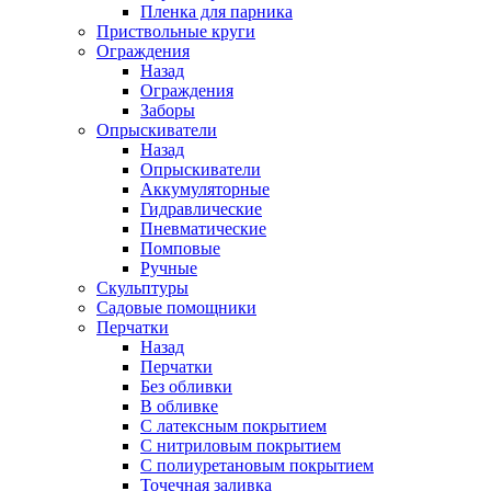
Пленка для парника
Приствольные круги
Ограждения
Назад
Ограждения
Заборы
Опрыскиватели
Назад
Опрыскиватели
Аккумуляторные
Гидравлические
Пневматические
Помповые
Ручные
Скульптуры
Садовые помощники
Перчатки
Назад
Перчатки
Без обливки
В обливке
С латексным покрытием
С нитриловым покрытием
С полиуретановым покрытием
Точечная заливка