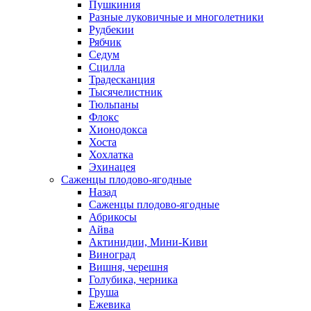
Пушкиния
Разные луковичные и многолетники
Рудбекии
Рябчик
Седум
Сцилла
Традесканция
Тысячелистник
Тюльпаны
Флокс
Хионодокса
Хоста
Хохлатка
Эхинацея
Саженцы плодово-ягодные
Назад
Саженцы плодово-ягодные
Абрикосы
Айва
Актинидии, Мини-Киви
Виноград
Вишня, черешня
Голубика, черника
Груша
Ежевика