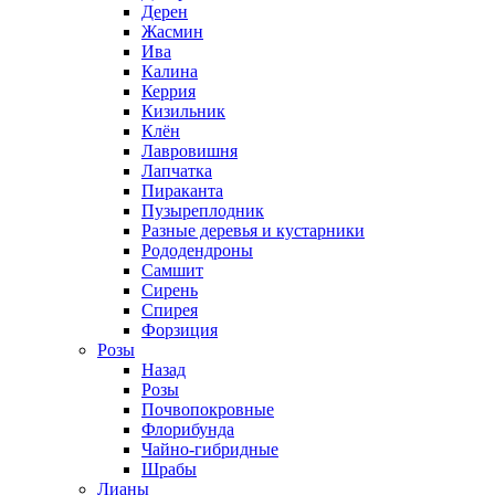
Дерен
Жасмин
Ива
Калина
Керрия
Кизильник
Клён
Лавровишня
Лапчатка
Пираканта
Пузыреплодник
Разные деревья и кустарники
Рододендроны
Самшит
Сирень
Спирея
Форзиция
Розы
Назад
Розы
Почвопокровные
Флорибунда
Чайно-гибридные
Шрабы
Лианы