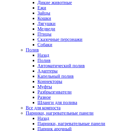
Дикие животные
Ежи
Зайцы
Кошки
Лягушки
Медведи
Птицы
Сказочные персонажи
Собаки
Полив
Назад
Полив
Автоматический полив
Адаптеры
Капельный полив
Коннекторы
Муфты
Разбрызгиватели
Разное
Шланги для полива
Все для компоста
Парники, нагревательные панели
Назад
Парники, нагревательные панели
Парник арочный