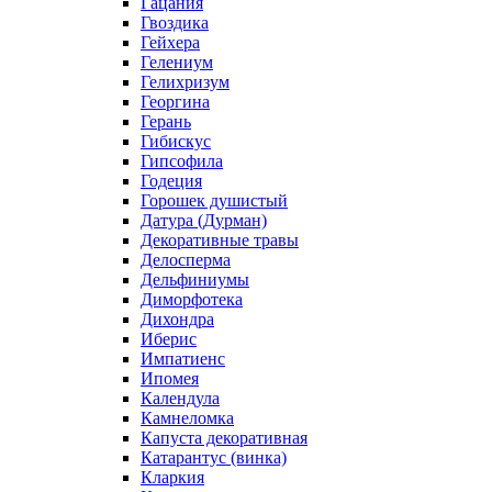
Гацания
Гвоздика
Гейхера
Гелениум
Гелихризум
Георгина
Герань
Гибискус
Гипсофила
Годеция
Горошек душистый
Датура (Дурман)
Декоративные травы
Делосперма
Дельфиниумы
Диморфотека
Дихондра
Иберис
Импатиенс
Ипомея
Календула
Камнеломка
Капуста декоративная
Катарантус (винка)
Кларкия