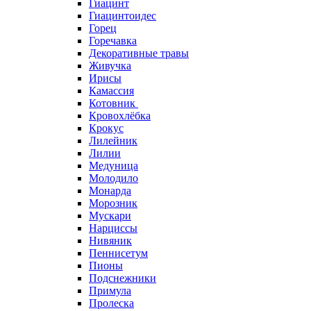
Гиацинт
Гиацинтоидес
Горец
Горечавка
Декоративные травы
Живучка
Ирисы
Камассия
Котовник
Кровохлёбка
Крокус
Лилейник
Лилии
Медуница
Молодило
Монарда
Морозник
Мускари
Нарциссы
Нивяник
Пеннисетум
Пионы
Подснежники
Примула
Пролеска