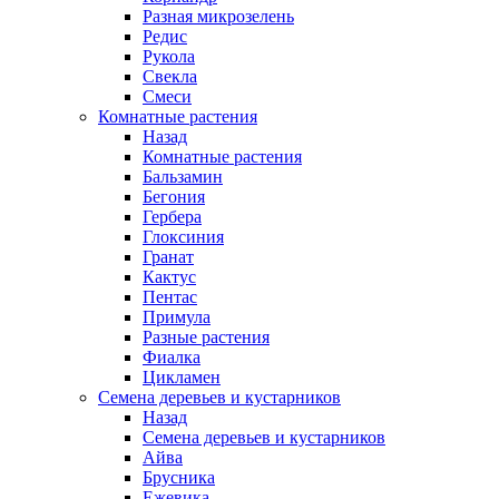
Разная микрозелень
Редис
Рукола
Свекла
Смеси
Комнатные растения
Назад
Комнатные растения
Бальзамин
Бегония
Гербера
Глоксиния
Гранат
Кактус
Пентас
Примула
Разные растения
Фиалка
Цикламен
Семена деревьев и кустарников
Назад
Семена деревьев и кустарников
Айва
Брусника
Ежевика