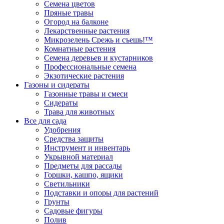
Семена цветов
Пряные травы
Огород на балконе
Лекарственные растения
Микрозелень Срежь и съешь!™
Комнатные растения
Семена деревьев и кустарников
Профессиональные семена
Экзотические растения
Газоны и сидераты
Газонные травы и смеси
Сидераты
Трава для животных
Все для сада
Удобрения
Средства защиты
Инструмент и инвентарь
Укрывной материал
Предметы для рассады
Горшки, кашпо, ящики
Светильники
Подставки и опоры для растений
Грунты
Садовые фигуры
Полив