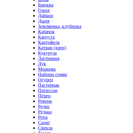
Брюква
Горох
Дайкон
Дыня
Земляника, клубника
Кабачок
Капуста
Картофель
Катран (хрен)
Кукуруза
Лагенария
Лук
Морковь
Наборы семян
Огурец
Пастернак
Патиссон
Перец
Ревень
Редис
Редька
Репа
Салат
Свекла