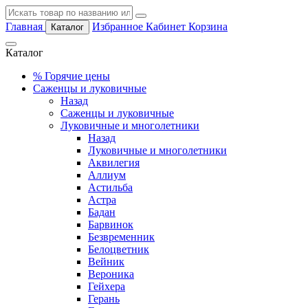
Главная
Избранное
Кабинет
Корзина
Каталог
Каталог
%
Горячие цены
Саженцы и луковичные
Назад
Саженцы и луковичные
Луковичные и многолетники
Назад
Луковичные и многолетники
Аквилегия
Аллиум
Астильба
Астра
Бадан
Барвинок
Безвременник
Белоцветник
Вейник
Вероника
Гейхера
Герань