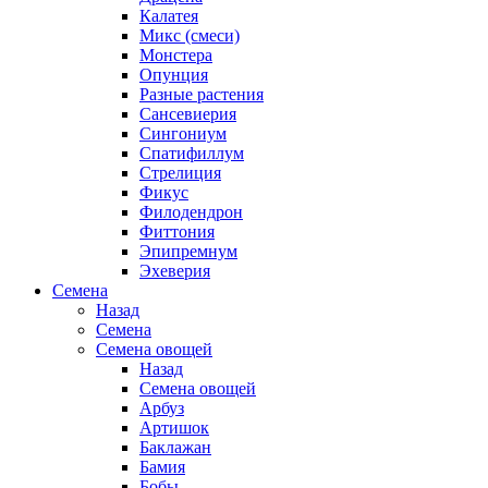
Калатея
Микс (смеси)
Монстера
Опунция
Разные растения
Сансевиерия
Сингониум
Спатифиллум
Стрелиция
Фикус
Филодендрон
Фиттония
Эпипремнум
Эхеверия
Семена
Назад
Семена
Семена овощей
Назад
Семена овощей
Арбуз
Артишок
Баклажан
Бамия
Бобы