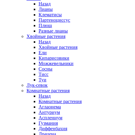
Назад
Лианы
Клематисы
Партеноциссус
Плющ
Разные лианы
Хвойные растения
Назад
Хвойные растения
Ели
Кипарисовики
Можжевельники
Сосны
Тисс
Туи
Лук-севок
Комнатные растения
Назад
Комнатные растения
Аглаонема
Антуриум
Асплениум
Гузмания
Диффенбахия
Драцена