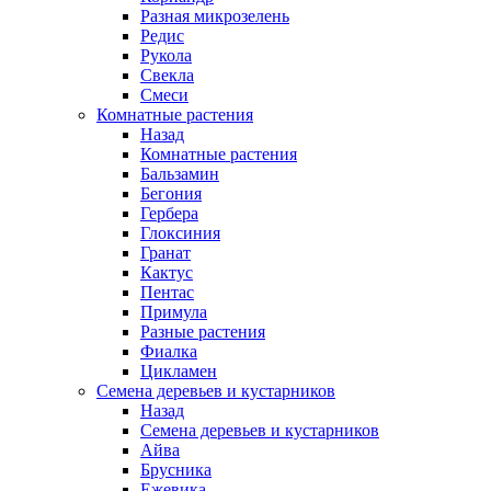
Разная микрозелень
Редис
Рукола
Свекла
Смеси
Комнатные растения
Назад
Комнатные растения
Бальзамин
Бегония
Гербера
Глоксиния
Гранат
Кактус
Пентас
Примула
Разные растения
Фиалка
Цикламен
Семена деревьев и кустарников
Назад
Семена деревьев и кустарников
Айва
Брусника
Ежевика