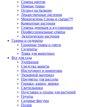
Семена цветов
Пряные травы
Огород на балконе
Лекарственные растения
Микрозелень Срежь и съешь!™
Комнатные растения
Семена деревьев и кустарников
Профессиональные семена
Экзотические растения
Газоны и сидераты
Газонные травы и смеси
Сидераты
Трава для животных
Все для сада
Удобрения
Средства защиты
Инструмент и инвентарь
Укрывной материал
Предметы для рассады
Горшки, кашпо, ящики
Светильники
Подставки и опоры для растений
Грунты
Садовые фигуры
Полив