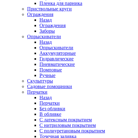
Пленка для парника
Приствольные круги
Ограждения
Назад
Ограждения
Заборы
Опрыскиватели
Назад
Опрыскиватели
Аккумуляторные
Гидравлические
Пневматические
Помповые
Ручные
Скульптуры
Садовые помощники
Перчатки
Назад
Перчатки
Без обливки
В обливке
С латексным покрытием
С нитриловым покрытием
С полиуретановым покрытием
Точечная заливка