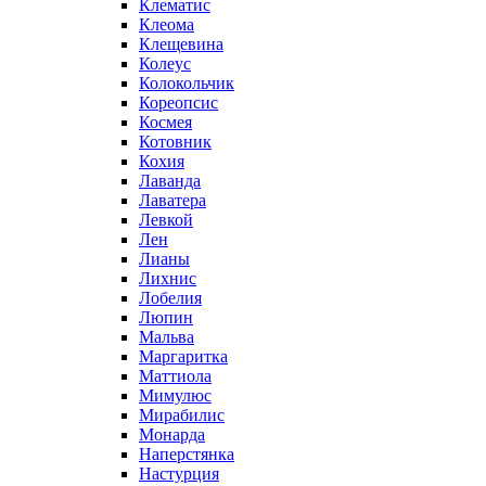
Клематис
Клеома
Клещевина
Колеус
Колокольчик
Кореопсис
Космея
Котовник
Кохия
Лаванда
Лаватера
Левкой
Лен
Лианы
Лихнис
Лобелия
Люпин
Мальва
Маргаритка
Маттиола
Мимулюс
Мирабилис
Монарда
Наперстянка
Настурция