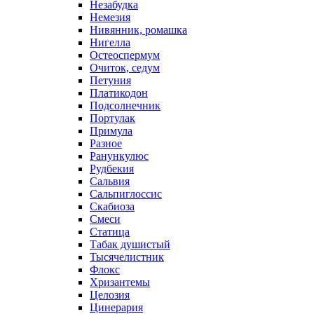
Незабудка
Немезия
Нивянник, ромашка
Нигелла
Остеоспермум
Очиток, седум
Петуния
Платикодон
Подсолнечник
Портулак
Примула
Разное
Ранункулюс
Рудбекия
Сальвия
Сальпиглоссис
Скабиоза
Смеси
Статица
Табак душистый
Тысячелистник
Флокс
Хризантемы
Целозия
Цинерария