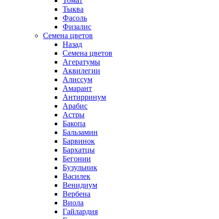
Томат
Тыква
Фасоль
Физалис
Семена цветов
Назад
Семена цветов
Агератумы
Аквилегии
Алиссум
Амарант
Антирринум
Арабис
Астры
Бакопа
Бальзамин
Барвинок
Бархатцы
Бегонии
Бузульник
Василек
Венидиум
Вербена
Виола
Гайлардия