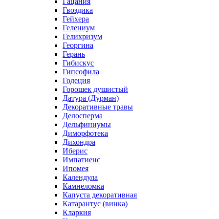
Гацания
Гвоздика
Гейхера
Гелениум
Гелихризум
Георгина
Герань
Гибискус
Гипсофила
Годеция
Горошек душистый
Датура (Дурман)
Декоративные травы
Делосперма
Дельфиниумы
Диморфотека
Дихондра
Иберис
Импатиенс
Ипомея
Календула
Камнеломка
Капуста декоративная
Катарантус (винка)
Кларкия