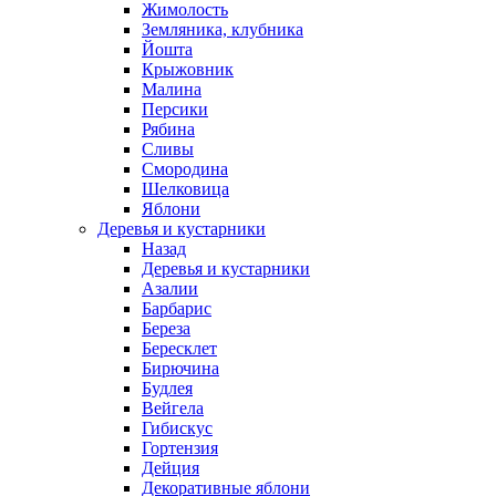
Жимолость
Земляника, клубника
Йошта
Крыжовник
Малина
Персики
Рябина
Сливы
Смородина
Шелковица
Яблони
Деревья и кустарники
Назад
Деревья и кустарники
Азалии
Барбарис
Береза
Бересклет
Бирючина
Будлея
Вейгела
Гибискус
Гортензия
Дейция
Декоративные яблони