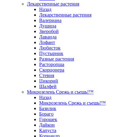
Лекарственные растения
Назад
Лекарственные растения
Валериана
Душица
Зверобой
Лаванда
Лофант
Любисток
Пустырник
Разные растения
Расторопша
Скорцонера
Стевия
Цикорий
Шалфей
Микрозелень Срежь и съешь!™
Назад
Микрозелень Срежь и съешь!™
Базилик
Бораго
Горошек
Дайкон
Капуста
Кориандр