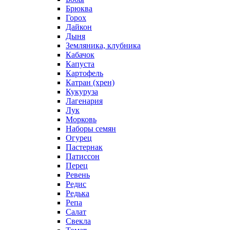
Брюква
Горох
Дайкон
Дыня
Земляника, клубника
Кабачок
Капуста
Картофель
Катран (хрен)
Кукуруза
Лагенария
Лук
Морковь
Наборы семян
Огурец
Пастернак
Патиссон
Перец
Ревень
Редис
Редька
Репа
Салат
Свекла