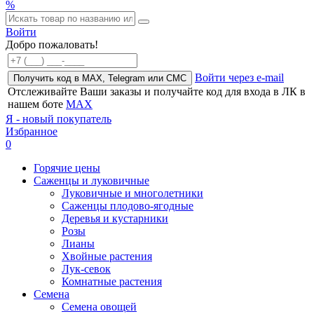
%
Войти
Добро пожаловать!
Войти через e-mail
Получить код в MAX, Telegram или СМС
Отслеживайте Ваши заказы и получайте код для входа в ЛК в
нашем боте
MAX
Я - новый покупатель
Избранное
0
Горячие цены
Саженцы и луковичные
Луковичные и многолетники
Саженцы плодово-ягодные
Деревья и кустарники
Розы
Лианы
Хвойные растения
Лук-севок
Комнатные растения
Семена
Семена овощей