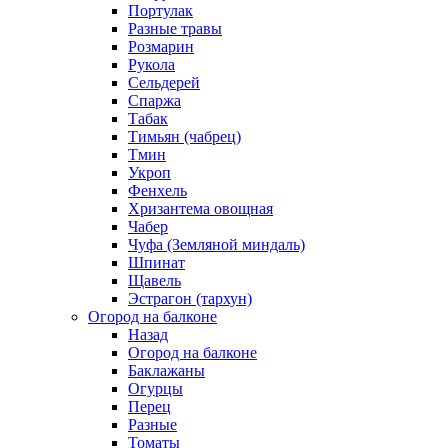
Портулак
Разные травы
Розмарин
Рукола
Сельдерей
Спаржа
Табак
Тимьян (чабрец)
Тмин
Укроп
Фенхель
Хризантема овощная
Чабер
Чуфа (Земляной миндаль)
Шпинат
Щавель
Эстрагон (тархун)
Огород на балконе
Назад
Огород на балконе
Баклажаны
Огурцы
Перец
Разные
Томаты