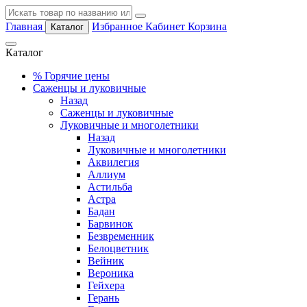
Главная
Избранное
Кабинет
Корзина
Каталог
Каталог
%
Горячие цены
Саженцы и луковичные
Назад
Саженцы и луковичные
Луковичные и многолетники
Назад
Луковичные и многолетники
Аквилегия
Аллиум
Астильба
Астра
Бадан
Барвинок
Безвременник
Белоцветник
Вейник
Вероника
Гейхера
Герань