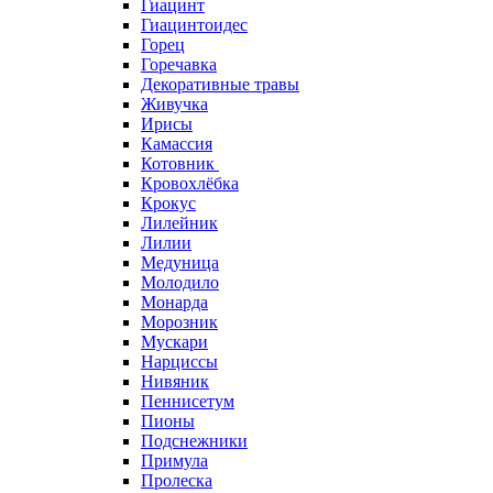
Гиацинт
Гиацинтоидес
Горец
Горечавка
Декоративные травы
Живучка
Ирисы
Камассия
Котовник
Кровохлёбка
Крокус
Лилейник
Лилии
Медуница
Молодило
Монарда
Морозник
Мускари
Нарциссы
Нивяник
Пеннисетум
Пионы
Подснежники
Примула
Пролеска