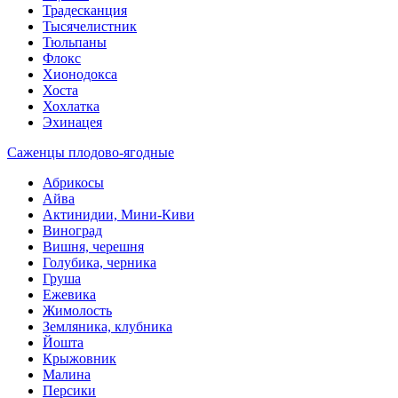
Традесканция
Тысячелистник
Тюльпаны
Флокс
Хионодокса
Хоста
Хохлатка
Эхинацея
Саженцы плодово-ягодные
Абрикосы
Айва
Актинидии, Мини-Киви
Виноград
Вишня, черешня
Голубика, черника
Груша
Ежевика
Жимолость
Земляника, клубника
Йошта
Крыжовник
Малина
Персики