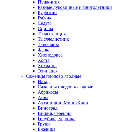
Пушкиния
Разные луковичные и многолетники
Рудбекии
Рябчик
Седум
Сцилла
Традесканция
Тысячелистник
Тюльпаны
Флокс
Хионодокса
Хоста
Хохлатка
Эхинацея
Саженцы плодово-ягодные
Назад
Саженцы плодово-ягодные
Абрикосы
Айва
Актинидии, Мини-Киви
Виноград
Вишня, черешня
Голубика, черника
Груша
Ежевика