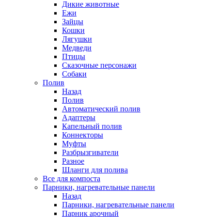
Дикие животные
Ежи
Зайцы
Кошки
Лягушки
Медведи
Птицы
Сказочные персонажи
Собаки
Полив
Назад
Полив
Автоматический полив
Адаптеры
Капельный полив
Коннекторы
Муфты
Разбрызгиватели
Разное
Шланги для полива
Все для компоста
Парники, нагревательные панели
Назад
Парники, нагревательные панели
Парник арочный