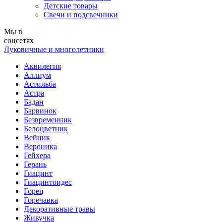
Детские товары
Свечи и подсвечники
Мы в
соцсетях
Луковичные и многолетники
Аквилегия
Аллиум
Астильба
Астра
Бадан
Барвинок
Безвременник
Белоцветник
Вейник
Вероника
Гейхера
Герань
Гиацинт
Гиацинтоидес
Горец
Горечавка
Декоративные травы
Живучка