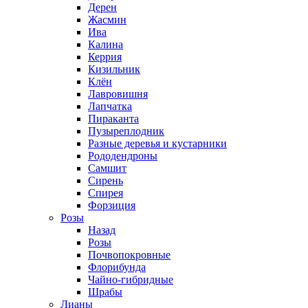
Дерен
Жасмин
Ива
Калина
Керрия
Кизильник
Клён
Лавровишня
Лапчатка
Пираканта
Пузыреплодник
Разные деревья и кустарники
Рододендроны
Самшит
Сирень
Спирея
Форзиция
Розы
Назад
Розы
Почвопокровные
Флорибунда
Чайно-гибридные
Шрабы
Лианы