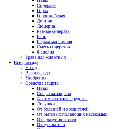
Назад
Сидераты
Горох
Горчица белая
Донник
Люцерна
Разные сидераты
Рапс
Редька масличная
Смесь сидератов
Фацелия
Трава для животных
Все для сада
Назад
Все для сада
Удобрения
Средства защиты
Назад
Средства защиты
Антимоскитные средства
Ловушки
От болезней и вредителей
От бытовых ползающих насекомых
От грызунов и змей
Отпугиватели