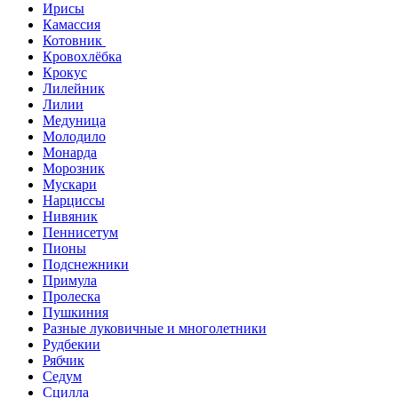
Ирисы
Камассия
Котовник
Кровохлёбка
Крокус
Лилейник
Лилии
Медуница
Молодило
Монарда
Морозник
Мускари
Нарциссы
Нивяник
Пеннисетум
Пионы
Подснежники
Примула
Пролеска
Пушкиния
Разные луковичные и многолетники
Рудбекии
Рябчик
Седум
Сцилла