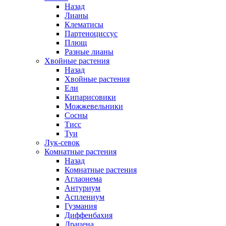
Назад
Лианы
Клематисы
Партеноциссус
Плющ
Разные лианы
Хвойные растения
Назад
Хвойные растения
Ели
Кипарисовики
Можжевельники
Сосны
Тисс
Туи
Лук-севок
Комнатные растения
Назад
Комнатные растения
Аглаонема
Антуриум
Асплениум
Гузмания
Диффенбахия
Драцена