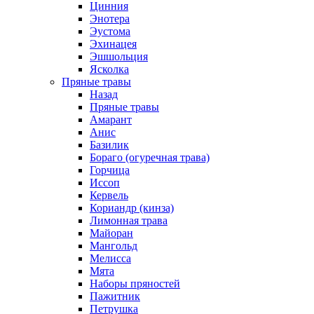
Цинния
Энотера
Эустома
Эхинацея
Эшшольция
Ясколка
Пряные травы
Назад
Пряные травы
Амарант
Анис
Базилик
Бораго (огуречная трава)
Горчица
Иссоп
Кервель
Кориандр (кинза)
Лимонная трава
Майоран
Мангольд
Мелисса
Мята
Наборы пряностей
Пажитник
Петрушка