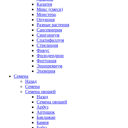
Калатея
Микс (смеси)
Монстера
Опунция
Разные растения
Сансевиерия
Сингониум
Спатифиллум
Стрелиция
Фикус
Филодендрон
Фиттония
Эпипремнум
Эхеверия
Семена
Назад
Семена
Семена овощей
Назад
Семена овощей
Арбуз
Артишок
Баклажан
Бамия
Бобы