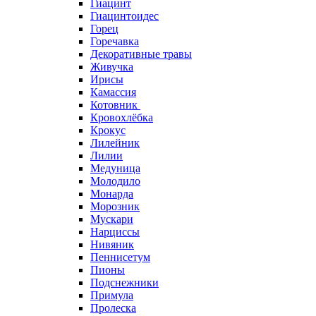
Гиацинт
Гиацинтоидес
Горец
Горечавка
Декоративные травы
Живучка
Ирисы
Камассия
Котовник
Кровохлёбка
Крокус
Лилейник
Лилии
Медуница
Молодило
Монарда
Морозник
Мускари
Нарциссы
Нивяник
Пеннисетум
Пионы
Подснежники
Примула
Пролеска