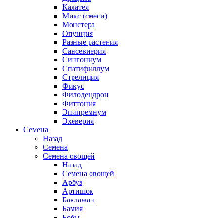
Калатея
Микс (смеси)
Монстера
Опунция
Разные растения
Сансевиерия
Сингониум
Спатифиллум
Стрелиция
Фикус
Филодендрон
Фиттония
Эпипремнум
Эхеверия
Семена
Назад
Семена
Семена овощей
Назад
Семена овощей
Арбуз
Артишок
Баклажан
Бамия
Бобы