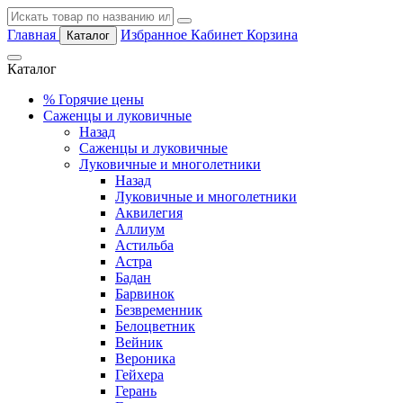
Главная
Избранное
Кабинет
Корзина
Каталог
Каталог
%
Горячие цены
Саженцы и луковичные
Назад
Саженцы и луковичные
Луковичные и многолетники
Назад
Луковичные и многолетники
Аквилегия
Аллиум
Астильба
Астра
Бадан
Барвинок
Безвременник
Белоцветник
Вейник
Вероника
Гейхера
Герань