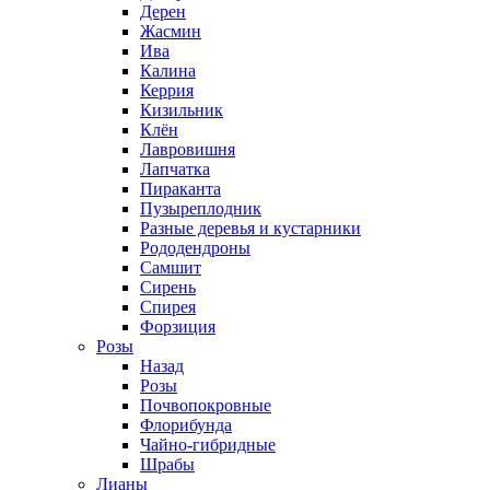
Дерен
Жасмин
Ива
Калина
Керрия
Кизильник
Клён
Лавровишня
Лапчатка
Пираканта
Пузыреплодник
Разные деревья и кустарники
Рододендроны
Самшит
Сирень
Спирея
Форзиция
Розы
Назад
Розы
Почвопокровные
Флорибунда
Чайно-гибридные
Шрабы
Лианы