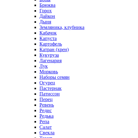
Брюква
Горох
Дайкон
Дыня
Земляника, клубника
Кабачок
Капуста
Картофель
Катран (хрен)
Кукуруза
Лагенария
Лук
Морковь
Наборы семян
Огурец
Пастернак
Патиссон
Перец
Ревень
Редис
Редька
Репа
Салат
Свекла