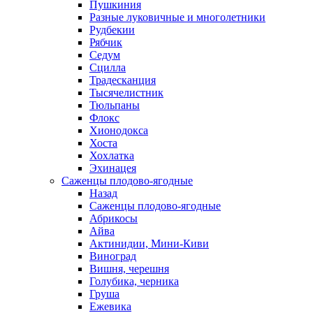
Пушкиния
Разные луковичные и многолетники
Рудбекии
Рябчик
Седум
Сцилла
Традесканция
Тысячелистник
Тюльпаны
Флокс
Хионодокса
Хоста
Хохлатка
Эхинацея
Саженцы плодово-ягодные
Назад
Саженцы плодово-ягодные
Абрикосы
Айва
Актинидии, Мини-Киви
Виноград
Вишня, черешня
Голубика, черника
Груша
Ежевика