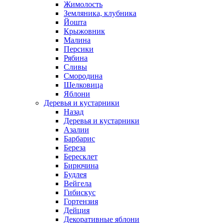
Жимолость
Земляника, клубника
Йошта
Крыжовник
Малина
Персики
Рябина
Сливы
Смородина
Шелковица
Яблони
Деревья и кустарники
Назад
Деревья и кустарники
Азалии
Барбарис
Береза
Бересклет
Бирючина
Будлея
Вейгела
Гибискус
Гортензия
Дейция
Декоративные яблони