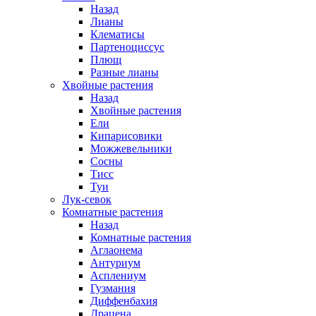
Назад
Лианы
Клематисы
Партеноциссус
Плющ
Разные лианы
Хвойные растения
Назад
Хвойные растения
Ели
Кипарисовики
Можжевельники
Сосны
Тисс
Туи
Лук-севок
Комнатные растения
Назад
Комнатные растения
Аглаонема
Антуриум
Асплениум
Гузмания
Диффенбахия
Драцена