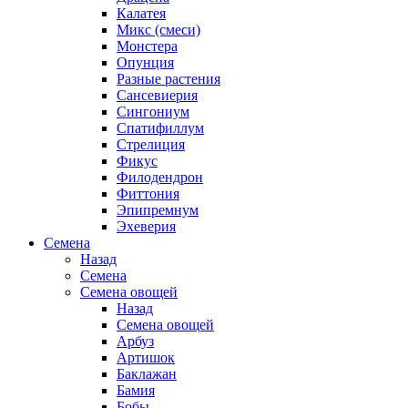
Калатея
Микс (смеси)
Монстера
Опунция
Разные растения
Сансевиерия
Сингониум
Спатифиллум
Стрелиция
Фикус
Филодендрон
Фиттония
Эпипремнум
Эхеверия
Семена
Назад
Семена
Семена овощей
Назад
Семена овощей
Арбуз
Артишок
Баклажан
Бамия
Бобы