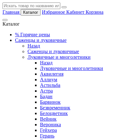
Главная
Избранное
Кабинет
Корзина
Каталог
Каталог
%
Горячие цены
Саженцы и луковичные
Назад
Саженцы и луковичные
Луковичные и многолетники
Назад
Луковичные и многолетники
Аквилегия
Аллиум
Астильба
Астра
Бадан
Барвинок
Безвременник
Белоцветник
Вейник
Вероника
Гейхера
Герань