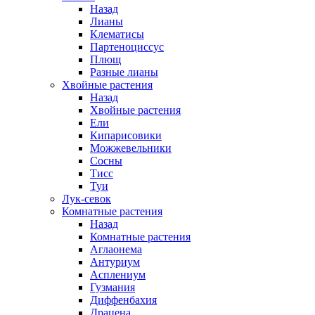
Назад
Лианы
Клематисы
Партеноциссус
Плющ
Разные лианы
Хвойные растения
Назад
Хвойные растения
Ели
Кипарисовики
Можжевельники
Сосны
Тисс
Туи
Лук-севок
Комнатные растения
Назад
Комнатные растения
Аглаонема
Антуриум
Асплениум
Гузмания
Диффенбахия
Драцена