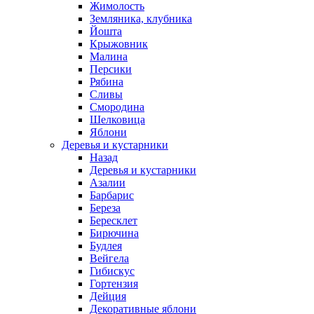
Жимолость
Земляника, клубника
Йошта
Крыжовник
Малина
Персики
Рябина
Сливы
Смородина
Шелковица
Яблони
Деревья и кустарники
Назад
Деревья и кустарники
Азалии
Барбарис
Береза
Бересклет
Бирючина
Будлея
Вейгела
Гибискус
Гортензия
Дейция
Декоративные яблони