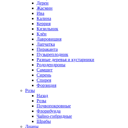
Дерен
Жасмин
Ива
Калина
Керрия
Кизильник
Клён
Лавровишня
Лапчатка
Пираканта
Пузыреплодник
Разные деревья и кустарники
Рододендроны
Самшит
Сирень
Спирея
Форзиция
Розы
Назад
Розы
Почвопокровные
Флорибунда
Чайно-гибридные
Шрабы
Лианы