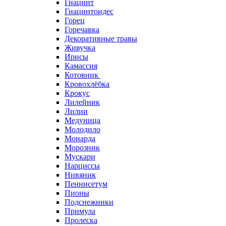
Гиацинт
Гиацинтоидес
Горец
Горечавка
Декоративные травы
Живучка
Ирисы
Камассия
Котовник
Кровохлёбка
Крокус
Лилейник
Лилии
Медуница
Молодило
Монарда
Морозник
Мускари
Нарциссы
Нивяник
Пеннисетум
Пионы
Подснежники
Примула
Пролеска