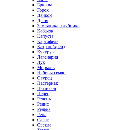
Брюква
Горох
Дайкон
Дыня
Земляника, клубника
Кабачок
Капуста
Картофель
Катран (хрен)
Кукуруза
Лагенария
Лук
Морковь
Наборы семян
Огурец
Пастернак
Патиссон
Перец
Ревень
Редис
Редька
Репа
Салат
Свекла