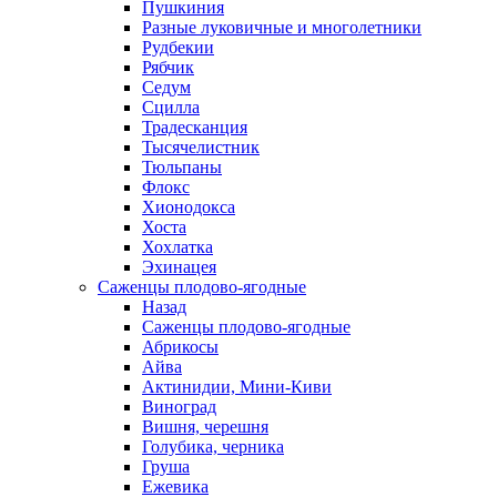
Пушкиния
Разные луковичные и многолетники
Рудбекии
Рябчик
Седум
Сцилла
Традесканция
Тысячелистник
Тюльпаны
Флокс
Хионодокса
Хоста
Хохлатка
Эхинацея
Саженцы плодово-ягодные
Назад
Саженцы плодово-ягодные
Абрикосы
Айва
Актинидии, Мини-Киви
Виноград
Вишня, черешня
Голубика, черника
Груша
Ежевика