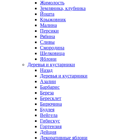
Жимолость
Земляника, клубника
Йошта
Крыжовник
Малина
Персики
Рябина
Сливы
Смородина
Шелковица
Яблони
Деревья и кустарники
Назад
Деревья и кустарники
Азалии
Барбарис
Береза
Бересклет
Бирючина
Будлея
Вейгела
Гибискус
Гортензия
Дейция
Декоративные яблони