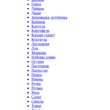
Горох
Дайкон
Дыня
Земляника, клубника
Кабачок
Капуста
Картофель
Катран (хрен)
Кукуруза
Лагенария
Лук
Морковь
Наборы семян
Огурец
Пастернак
Патиссон
Перец
Ревень
Редис
Редька
Репа
Салат
Свекла
Томат