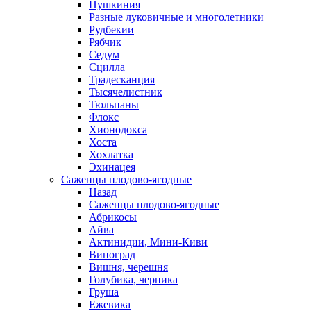
Пушкиния
Разные луковичные и многолетники
Рудбекии
Рябчик
Седум
Сцилла
Традесканция
Тысячелистник
Тюльпаны
Флокс
Хионодокса
Хоста
Хохлатка
Эхинацея
Саженцы плодово-ягодные
Назад
Саженцы плодово-ягодные
Абрикосы
Айва
Актинидии, Мини-Киви
Виноград
Вишня, черешня
Голубика, черника
Груша
Ежевика