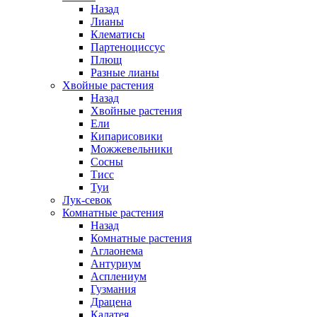
Назад
Лианы
Клематисы
Партеноциссус
Плющ
Разные лианы
Хвойные растения
Назад
Хвойные растения
Ели
Кипарисовики
Можжевельники
Сосны
Тисс
Туи
Лук-севок
Комнатные растения
Назад
Комнатные растения
Аглаонема
Антуриум
Асплениум
Гузмания
Драцена
Калатея