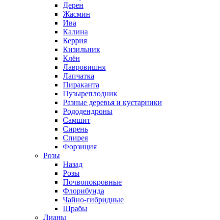
Дерен
Жасмин
Ива
Калина
Керрия
Кизильник
Клён
Лавровишня
Лапчатка
Пираканта
Пузыреплодник
Разные деревья и кустарники
Рододендроны
Самшит
Сирень
Спирея
Форзиция
Розы
Назад
Розы
Почвопокровные
Флорибунда
Чайно-гибридные
Шрабы
Лианы