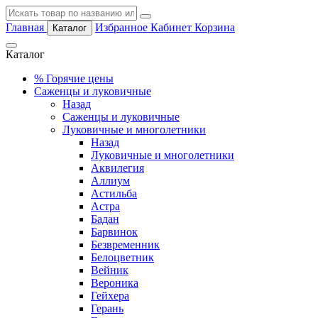
Главная
Избранное
Кабинет
Корзина
Каталог
Каталог
%
Горячие цены
Саженцы и луковичные
Назад
Саженцы и луковичные
Луковичные и многолетники
Назад
Луковичные и многолетники
Аквилегия
Аллиум
Астильба
Астра
Бадан
Барвинок
Безвременник
Белоцветник
Вейник
Вероника
Гейхера
Герань