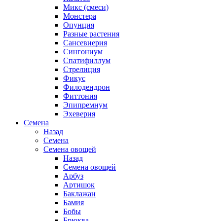
Микс (смеси)
Монстера
Опунция
Разные растения
Сансевиерия
Сингониум
Спатифиллум
Стрелиция
Фикус
Филодендрон
Фиттония
Эпипремнум
Эхеверия
Семена
Назад
Семена
Семена овощей
Назад
Семена овощей
Арбуз
Артишок
Баклажан
Бамия
Бобы
Брюква