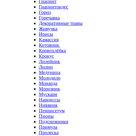
Гиацинт
Гиацинтоидес
Горец
Горечавка
Декоративные травы
Живучка
Ирисы
Камассия
Котовник
Кровохлёбка
Крокус
Лилейник
Лилии
Медуница
Молодило
Монарда
Морозник
Мускари
Нарциссы
Нивяник
Пеннисетум
Пионы
Подснежники
Примула
Пролеска