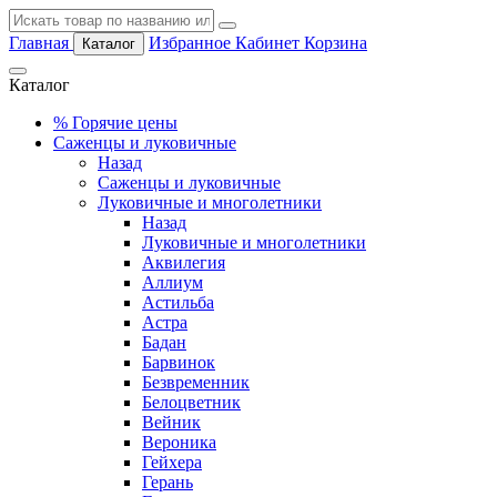
Главная
Избранное
Кабинет
Корзина
Каталог
Каталог
%
Горячие цены
Саженцы и луковичные
Назад
Саженцы и луковичные
Луковичные и многолетники
Назад
Луковичные и многолетники
Аквилегия
Аллиум
Астильба
Астра
Бадан
Барвинок
Безвременник
Белоцветник
Вейник
Вероника
Гейхера
Герань