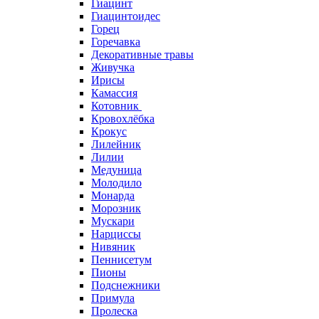
Гиацинт
Гиацинтоидес
Горец
Горечавка
Декоративные травы
Живучка
Ирисы
Камассия
Котовник
Кровохлёбка
Крокус
Лилейник
Лилии
Медуница
Молодило
Монарда
Морозник
Мускари
Нарциссы
Нивяник
Пеннисетум
Пионы
Подснежники
Примула
Пролеска