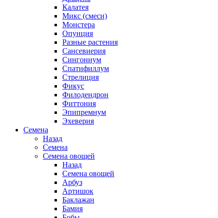
Калатея
Микс (смеси)
Монстера
Опунция
Разные растения
Сансевиерия
Сингониум
Спатифиллум
Стрелиция
Фикус
Филодендрон
Фиттония
Эпипремнум
Эхеверия
Семена
Назад
Семена
Семена овощей
Назад
Семена овощей
Арбуз
Артишок
Баклажан
Бамия
Бобы