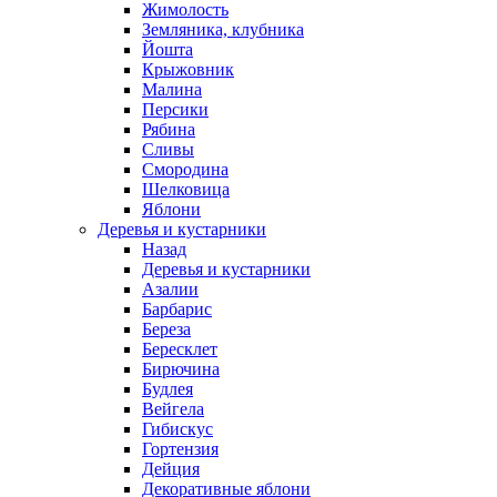
Жимолость
Земляника, клубника
Йошта
Крыжовник
Малина
Персики
Рябина
Сливы
Смородина
Шелковица
Яблони
Деревья и кустарники
Назад
Деревья и кустарники
Азалии
Барбарис
Береза
Бересклет
Бирючина
Будлея
Вейгела
Гибискус
Гортензия
Дейция
Декоративные яблони