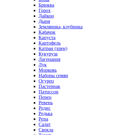
Брюква
Горох
Дайкон
Дыня
Земляника, клубника
Кабачок
Капуста
Картофель
Катран (хрен)
Кукуруза
Лагенария
Лук
Морковь
Наборы семян
Огурец
Пастернак
Патиссон
Перец
Ревень
Редис
Редька
Репа
Салат
Свекла