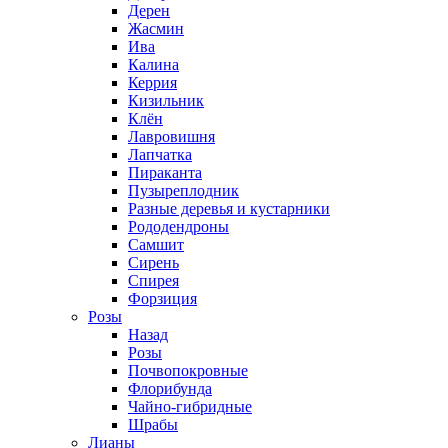
Дерен
Жасмин
Ива
Калина
Керрия
Кизильник
Клён
Лавровишня
Лапчатка
Пираканта
Пузыреплодник
Разные деревья и кустарники
Рододендроны
Самшит
Сирень
Спирея
Форзиция
Розы
Назад
Розы
Почвопокровные
Флорибунда
Чайно-гибридные
Шрабы
Лианы