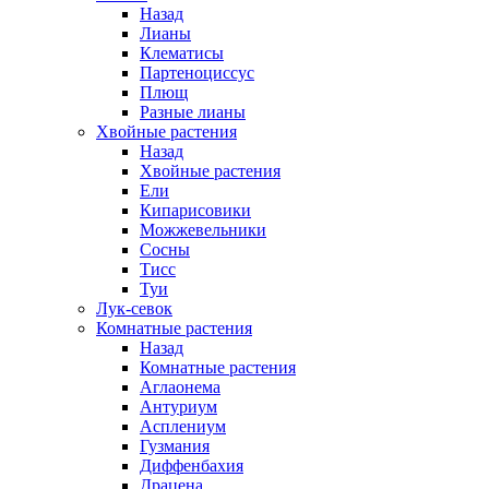
Назад
Лианы
Клематисы
Партеноциссус
Плющ
Разные лианы
Хвойные растения
Назад
Хвойные растения
Ели
Кипарисовики
Можжевельники
Сосны
Тисс
Туи
Лук-севок
Комнатные растения
Назад
Комнатные растения
Аглаонема
Антуриум
Асплениум
Гузмания
Диффенбахия
Драцена