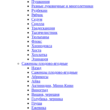
Пушкиния
Разные луковичные и многолетники
Рудбекии
Рябчик
Седум
Сцилла
Традесканция
Тысячелистник
Тюльпаны
Флокс
Хионодокса
Хоста
Хохлатка
Эхинацея
Саженцы плодово-ягодные
Назад
Саженцы плодово-ягодные
Абрикосы
Айва
Актинидии, Мини-Киви
Виноград
Вишня, черешня
Голубика, черника
Груша
Ежевика