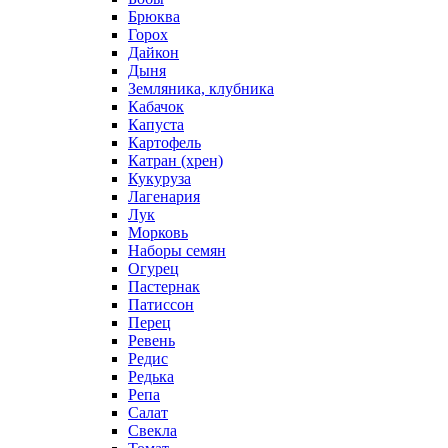
Брюква
Горох
Дайкон
Дыня
Земляника, клубника
Кабачок
Капуста
Картофель
Катран (хрен)
Кукуруза
Лагенария
Лук
Морковь
Наборы семян
Огурец
Пастернак
Патиссон
Перец
Ревень
Редис
Редька
Репа
Салат
Свекла