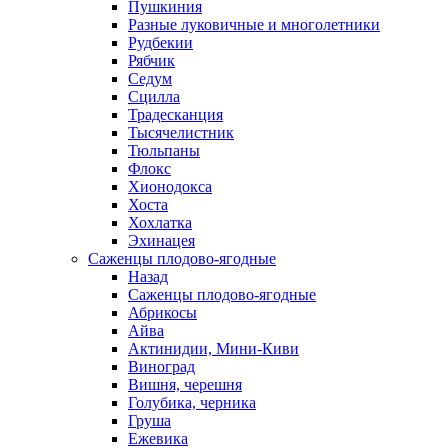
Пушкиния
Разные луковичные и многолетники
Рудбекии
Рябчик
Седум
Сцилла
Традесканция
Тысячелистник
Тюльпаны
Флокс
Хионодокса
Хоста
Хохлатка
Эхинацея
Саженцы плодово-ягодные
Назад
Саженцы плодово-ягодные
Абрикосы
Айва
Актинидии, Мини-Киви
Виноград
Вишня, черешня
Голубика, черника
Груша
Ежевика