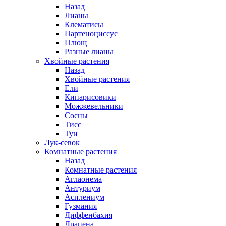
Назад
Лианы
Клематисы
Партеноциссус
Плющ
Разные лианы
Хвойные растения
Назад
Хвойные растения
Ели
Кипарисовики
Можжевельники
Сосны
Тисс
Туи
Лук-севок
Комнатные растения
Назад
Комнатные растения
Аглаонема
Антуриум
Асплениум
Гузмания
Диффенбахия
Драцена