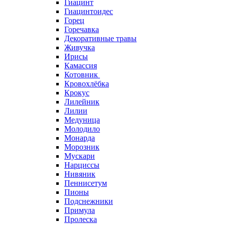
Гиацинт
Гиацинтоидес
Горец
Горечавка
Декоративные травы
Живучка
Ирисы
Камассия
Котовник
Кровохлёбка
Крокус
Лилейник
Лилии
Медуница
Молодило
Монарда
Морозник
Мускари
Нарциссы
Нивяник
Пеннисетум
Пионы
Подснежники
Примула
Пролеска