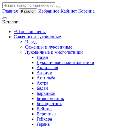
Главная
Избранное
Кабинет
Корзина
Каталог
Каталог
%
Горячие цены
Саженцы и луковичные
Назад
Саженцы и луковичные
Луковичные и многолетники
Назад
Луковичные и многолетники
Аквилегия
Аллиум
Астильба
Астра
Бадан
Барвинок
Безвременник
Белоцветник
Вейник
Вероника
Гейхера
Герань