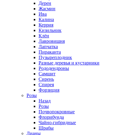
Дерен
Жасмин
Ива
Калина
Керрия
Кизильник
Клён
Лавровишня
Лапчатка
Пираканта
Пузыреплодник
Разные деревья и кустарники
Рододендроны
Самшит
Сирень
Спирея
Форзиция
Розы
Назад
Розы
Почвопокровные
Флорибунда
Чайно-гибридные
Шрабы
Лианы