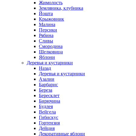
Жимолость
Земляника, клубника
Йошта
Крыжовник
Малина
Персики
Рябина
Сливы
Смородина
Шелковица
Яблони
Деревья и кустарники
Назад
Деревья и кустарники
Азалии
Барбарис
Береза
Бересклет
Бирючина
Будлея
Вейгела
Гибискус
Гортензия
Дейция
Декоративные яблони