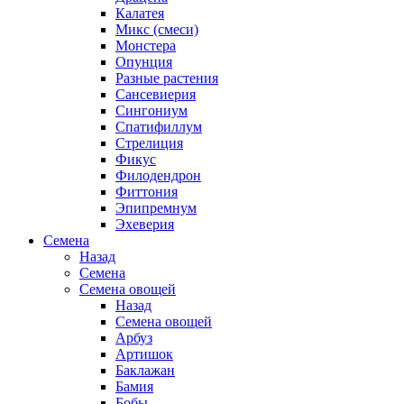
Калатея
Микс (смеси)
Монстера
Опунция
Разные растения
Сансевиерия
Сингониум
Спатифиллум
Стрелиция
Фикус
Филодендрон
Фиттония
Эпипремнум
Эхеверия
Семена
Назад
Семена
Семена овощей
Назад
Семена овощей
Арбуз
Артишок
Баклажан
Бамия
Бобы