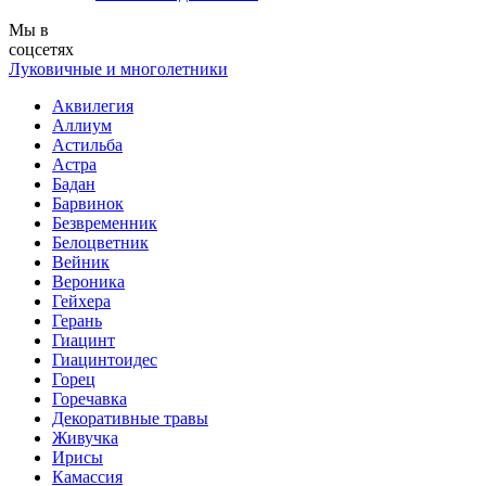
Мы в
соцсетях
Луковичные и многолетники
Аквилегия
Аллиум
Астильба
Астра
Бадан
Барвинок
Безвременник
Белоцветник
Вейник
Вероника
Гейхера
Герань
Гиацинт
Гиацинтоидес
Горец
Горечавка
Декоративные травы
Живучка
Ирисы
Камассия