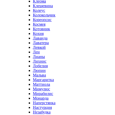
Клеома
Клещевина
Колеус
Колокольчик
Кореопсис
Космея
Котовник
Кохия
Лаванда
Лаватера
Левкой
Лен
Лианы
Лихнис
Лобелия
Люпин
Мальва
Маргаритка
Маттиола
Мимулюс
Мирабилис
Монарда
Наперстянка
Настурция
Незабудка