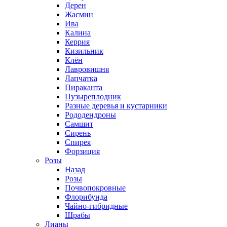
Дерен
Жасмин
Ива
Калина
Керрия
Кизильник
Клён
Лавровишня
Лапчатка
Пираканта
Пузыреплодник
Разные деревья и кустарники
Рододендроны
Самшит
Сирень
Спирея
Форзиция
Розы
Назад
Розы
Почвопокровные
Флорибунда
Чайно-гибридные
Шрабы
Лианы