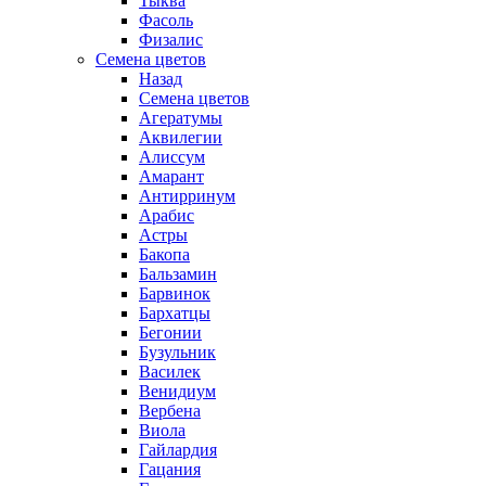
Тыква
Фасоль
Физалис
Семена цветов
Назад
Семена цветов
Агератумы
Аквилегии
Алиссум
Амарант
Антирринум
Арабис
Астры
Бакопа
Бальзамин
Барвинок
Бархатцы
Бегонии
Бузульник
Василек
Венидиум
Вербена
Виола
Гайлардия
Гацания