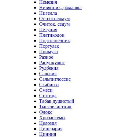
Немезия
Нивянник, ромашка
Нигелла
Остеоспермум
Очиток, седум
Петуния
Платикодон
Подсолнечник
Портулак
Примула
Разное
Ранункулюс
Рудбекия
Сальвия
Сальпиглоссис
Скабиоза
Смеси
Статица
Табак душистый
Тысячелистник
Флокс
Хризантемы
Целозия
Цинерария
Цинния