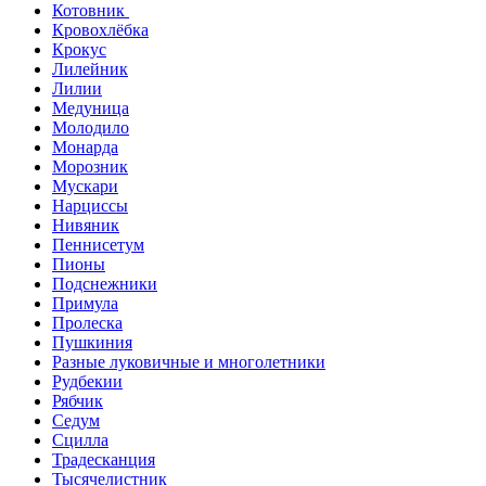
Котовник
Кровохлёбка
Крокус
Лилейник
Лилии
Медуница
Молодило
Монарда
Морозник
Мускари
Нарциссы
Нивяник
Пеннисетум
Пионы
Подснежники
Примула
Пролеска
Пушкиния
Разные луковичные и многолетники
Рудбекии
Рябчик
Седум
Сцилла
Традесканция
Тысячелистник