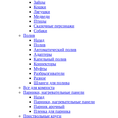
Зайцы
Кошки
Лягушки
Медведи
Птицы
Сказочные персонажи
Собаки
Полив
Назад
Полив
Автоматический полив
Адаптеры
Капельный полив
Коннекторы
Муфты
Разбрызгиватели
Разное
Шланги для полива
Все для компоста
Парники, нагревательные панели
Назад
Парники, нагревательные панели
Парник арочный
Пленка для парника
Приствольные круги