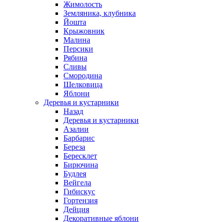
Жимолость
Земляника, клубника
Йошта
Крыжовник
Малина
Персики
Рябина
Сливы
Смородина
Шелковица
Яблони
Деревья и кустарники
Назад
Деревья и кустарники
Азалии
Барбарис
Береза
Бересклет
Бирючина
Будлея
Вейгела
Гибискус
Гортензия
Дейция
Декоративные яблони