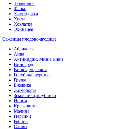
Тюльпаны
Флокс
Хионодокса
Хоста
Хохлатка
Эхинацея
Саженцы плодово-ягодные
Абрикосы
Айва
Актинидии, Мини-Киви
Виноград
Вишня, черешня
Голубика, черника
Груша
Ежевика
Жимолость
Земляника, клубника
Йошта
Крыжовник
Малина
Персики
Рябина
Сливы