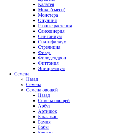
Калатея
Микс (смеси)
Монстера
Опунция
Разные растения
Сансевиерия
Сингониум
Спатифиллум
Стрелиция
Фикус
Филодендрон
Фиттония
Эпипремнум
Семена
Назад
Семена
Семена овощей
Назад
Семена овощей
Арбуз
Артишок
Баклажан
Бамия
Бобы
Брюква