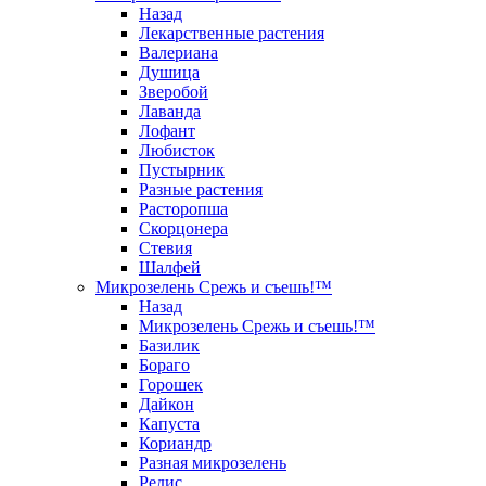
Назад
Лекарственные растения
Валериана
Душица
Зверобой
Лаванда
Лофант
Любисток
Пустырник
Разные растения
Расторопша
Скорцонера
Стевия
Шалфей
Микрозелень Срежь и съешь!™
Назад
Микрозелень Срежь и съешь!™
Базилик
Бораго
Горошек
Дайкон
Капуста
Кориандр
Разная микрозелень
Редис