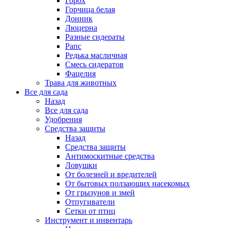
Горох
Горчица белая
Донник
Люцерна
Разные сидераты
Рапс
Редька масличная
Смесь сидератов
Фацелия
Трава для животных
Все для сада
Назад
Все для сада
Удобрения
Средства защиты
Назад
Средства защиты
Антимоскитные средства
Ловушки
От болезней и вредителей
От бытовых ползающих насекомых
От грызунов и змей
Отпугиватели
Сетки от птиц
Инструмент и инвентарь