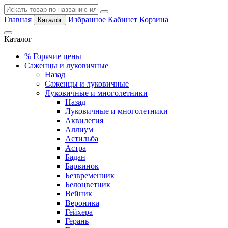
Главная
Избранное
Кабинет
Корзина
Каталог
Каталог
%
Горячие цены
Саженцы и луковичные
Назад
Саженцы и луковичные
Луковичные и многолетники
Назад
Луковичные и многолетники
Аквилегия
Аллиум
Астильба
Астра
Бадан
Барвинок
Безвременник
Белоцветник
Вейник
Вероника
Гейхера
Герань