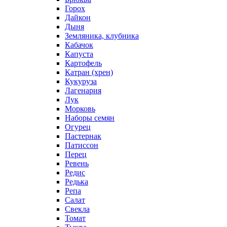
Горох
Дайкон
Дыня
Земляника, клубника
Кабачок
Капуста
Картофель
Катран (хрен)
Кукуруза
Лагенария
Лук
Морковь
Наборы семян
Огурец
Пастернак
Патиссон
Перец
Ревень
Редис
Редька
Репа
Салат
Свекла
Томат