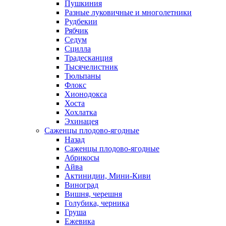
Пушкиния
Разные луковичные и многолетники
Рудбекии
Рябчик
Седум
Сцилла
Традесканция
Тысячелистник
Тюльпаны
Флокс
Хионодокса
Хоста
Хохлатка
Эхинацея
Саженцы плодово-ягодные
Назад
Саженцы плодово-ягодные
Абрикосы
Айва
Актинидии, Мини-Киви
Виноград
Вишня, черешня
Голубика, черника
Груша
Ежевика