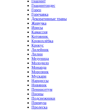
Гиацинт
Гиацинтоидес
Горец
Горечавка
Декоративные травы
Живучка
Ирисы
Камассия
Котовник
Кровохлёбка
Крокус
Лилейник
Лилии
Медуница
Молодило
Монарда
Морозник
Мускари
Нарциссы
Нивяник
Пеннисетум
Пионы
Подснежники
Примула
Пролеска