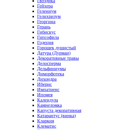
Гвоздика
Гейхера
Гелениум
Гелихризум
Георгина
Герань
Гибискус
Гипсофила
Годеция
Горошек душистый
Датура (Дурман)
Декоративные травы
Делосперма
Дельфиниумы
Диморфотека
Дихондра
Иберис
Импатиенс
Ипомея
Календула
Камнеломка
Капуста декоративная
Катарантус (винка)
Кларкия
Клематис