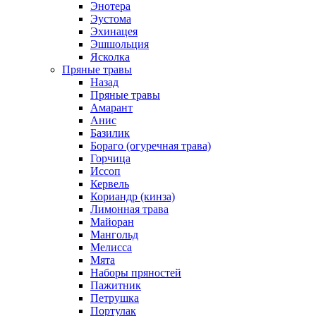
Энотера
Эустома
Эхинацея
Эшшольция
Ясколка
Пряные травы
Назад
Пряные травы
Амарант
Анис
Базилик
Бораго (огуречная трава)
Горчица
Иссоп
Кервель
Кориандр (кинза)
Лимонная трава
Майоран
Мангольд
Мелисса
Мята
Наборы пряностей
Пажитник
Петрушка
Портулак