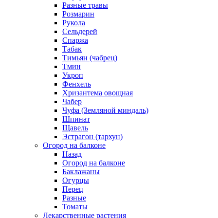
Разные травы
Розмарин
Рукола
Сельдерей
Спаржа
Табак
Тимьян (чабрец)
Тмин
Укроп
Фенхель
Хризантема овощная
Чабер
Чуфа (Земляной миндаль)
Шпинат
Щавель
Эстрагон (тархун)
Огород на балконе
Назад
Огород на балконе
Баклажаны
Огурцы
Перец
Разные
Томаты
Лекарственные растения