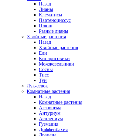
Назад
Лианы
Клематисы
Партеноциссус
Плющ
Разные лианы
Хвойные растения
Назад
Хвойные растения
Ели
Кипарисовики
Можжевельники
Сосны
Тисс
Туи
Лук-севок
Комнатные растения
Назад
Комнатные растения
Аглаонема
Антуриум
Асплениум
Гузмания
Диффенбахия
Драцена