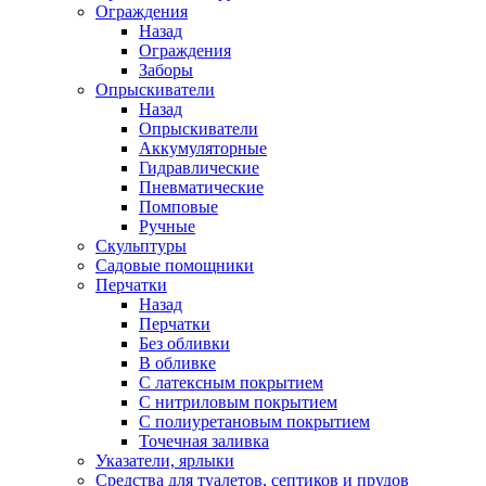
Ограждения
Назад
Ограждения
Заборы
Опрыскиватели
Назад
Опрыскиватели
Аккумуляторные
Гидравлические
Пневматические
Помповые
Ручные
Скульптуры
Садовые помощники
Перчатки
Назад
Перчатки
Без обливки
В обливке
С латексным покрытием
С нитриловым покрытием
С полиуретановым покрытием
Точечная заливка
Указатели, ярлыки
Средства для туалетов, септиков и прудов