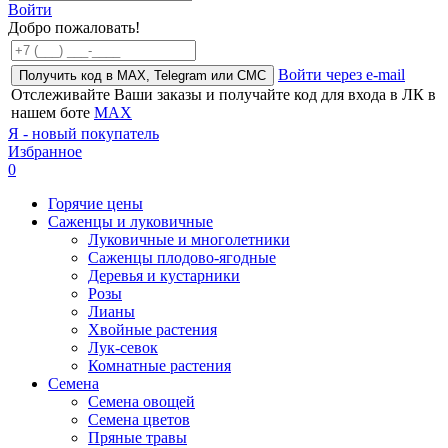
Войти
Добро пожаловать!
Войти через e-mail
Получить код в MAX, Telegram или СМС
Отслеживайте Ваши заказы и получайте код для входа в ЛК в
нашем боте
MAX
Я - новый покупатель
Избранное
0
Горячие цены
Саженцы и луковичные
Луковичные и многолетники
Саженцы плодово-ягодные
Деревья и кустарники
Розы
Лианы
Хвойные растения
Лук-севок
Комнатные растения
Семена
Семена овощей
Семена цветов
Пряные травы