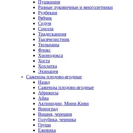
Пушкиния
Разные луковичные и многолетники
Рудбекии
Рябчик
Седум
Сцилла
Традесканция
Тысячелистник
Тюльпаны
Флокс
Хионодокса
Хоста
Хохлатка
Эхинацея
Саженцы плодово-ягодные
Назад
Саженцы плодово-ягодные
Абрикосы
Айва
Актинидии, Мини-Киви
Виноград
Вишня, черешня
Голубика, черника
Груша
Ежевика