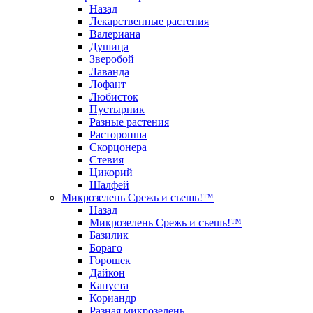
Назад
Лекарственные растения
Валериана
Душица
Зверобой
Лаванда
Лофант
Любисток
Пустырник
Разные растения
Расторопша
Скорцонера
Стевия
Цикорий
Шалфей
Микрозелень Срежь и съешь!™
Назад
Микрозелень Срежь и съешь!™
Базилик
Бораго
Горошек
Дайкон
Капуста
Кориандр
Разная микрозелень