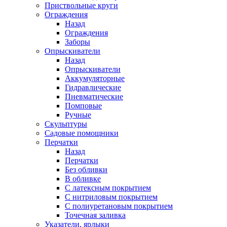
Приствольные круги
Ограждения
Назад
Ограждения
Заборы
Опрыскиватели
Назад
Опрыскиватели
Аккумуляторные
Гидравлические
Пневматические
Помповые
Ручные
Скульптуры
Садовые помощники
Перчатки
Назад
Перчатки
Без обливки
В обливке
С латексным покрытием
С нитриловым покрытием
С полиуретановым покрытием
Точечная заливка
Указатели, ярлыки