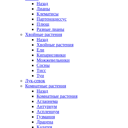
Назад
Лианы
Клематисы
Партеноциссус
Плющ
Разные лианы
Хвойные растения
Назад
Хвойные растения
Ели
Кипарисовики
Можжевельники
Сосны
Тисс
Туи
Лук-севок
Комнатные растения
Назад
Комнатные растения
Аглаонема
Антуриум
Асплениум
Гузмания
Драцена
Калатея