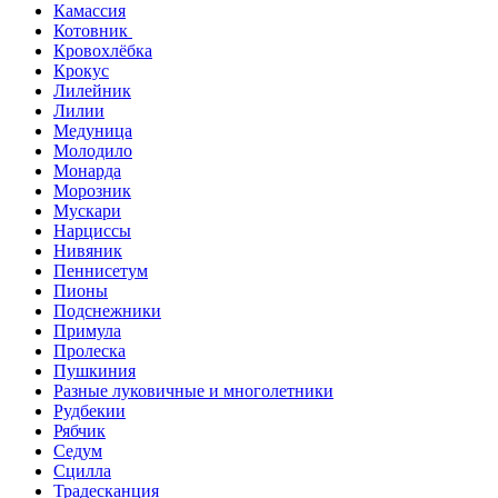
Камассия
Котовник
Кровохлёбка
Крокус
Лилейник
Лилии
Медуница
Молодило
Монарда
Морозник
Мускари
Нарциссы
Нивяник
Пеннисетум
Пионы
Подснежники
Примула
Пролеска
Пушкиния
Разные луковичные и многолетники
Рудбекии
Рябчик
Седум
Сцилла
Традесканция