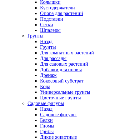
Колышки
Кустодержатели
Опора для растений
Подставки
Сетки
Шпалеры
Грунты
Назад
Грунты
Для комнатных растений
Для рассады
Для садовых растений
Добавки для почвы
Дренаж
Кокосовый субстрат
Кора
Универсальные грунты
Цветочные грунты
Садовые фигуры
Назад
Садовые фигуры
Белки
Гномы
Грибы
Дикие животные