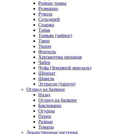
Разные травы
Розмарин
Рукола
Сельдерей
Спаржа
Табак
Тимьян (чабрец)
Тмин
Укроп
Фенхель
Хризантема овощная
Чабер
Чуфа (Земляной миндаль)
Шпинат
Щавель
Эстрагон (тархун)
Огород на балконе
Назад
Огород на балконе
Баклажаны
Огурцы
Перец
Разные
Томаты
Лекарственные растения