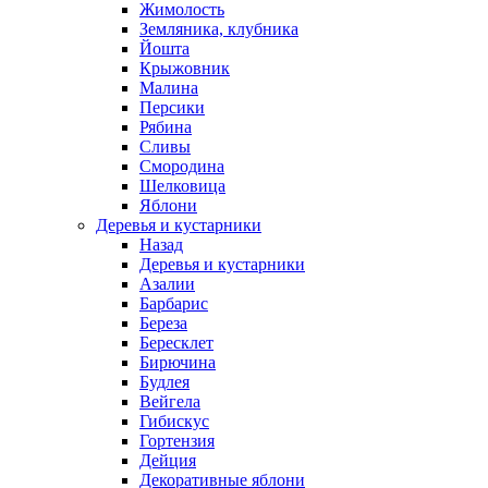
Жимолость
Земляника, клубника
Йошта
Крыжовник
Малина
Персики
Рябина
Сливы
Смородина
Шелковица
Яблони
Деревья и кустарники
Назад
Деревья и кустарники
Азалии
Барбарис
Береза
Бересклет
Бирючина
Будлея
Вейгела
Гибискус
Гортензия
Дейция
Декоративные яблони