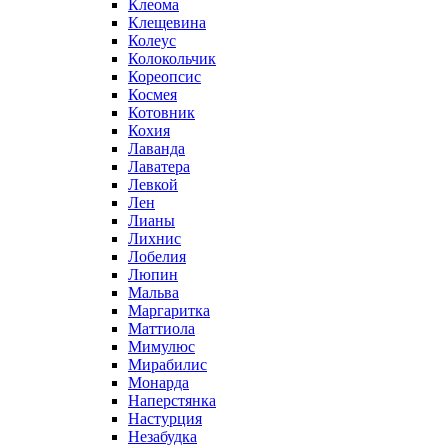
Клеома
Клещевина
Колеус
Колокольчик
Кореопсис
Космея
Котовник
Кохия
Лаванда
Лаватера
Левкой
Лен
Лианы
Лихнис
Лобелия
Люпин
Мальва
Маргаритка
Маттиола
Мимулюс
Мирабилис
Монарда
Наперстянка
Настурция
Незабудка