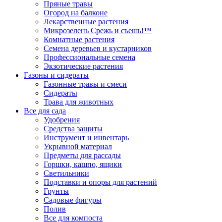
Пряные травы
Огород на балконе
Лекарственные растения
Микрозелень Срежь и съешь!™
Комнатные растения
Семена деревьев и кустарников
Профессиональные семена
Экзотические растения
Газоны и сидераты
Газонные травы и смеси
Сидераты
Трава для животных
Все для сада
Удобрения
Средства защиты
Инструмент и инвентарь
Укрывной материал
Предметы для рассады
Горшки, кашпо, ящики
Светильники
Подставки и опоры для растений
Грунты
Садовые фигуры
Полив
Все для компоста