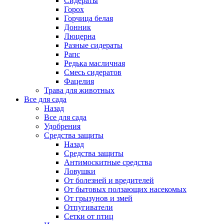
Сидераты
Горох
Горчица белая
Донник
Люцерна
Разные сидераты
Рапс
Редька масличная
Смесь сидератов
Фацелия
Трава для животных
Все для сада
Назад
Все для сада
Удобрения
Средства защиты
Назад
Средства защиты
Антимоскитные средства
Ловушки
От болезней и вредителей
От бытовых ползающих насекомых
От грызунов и змей
Отпугиватели
Сетки от птиц