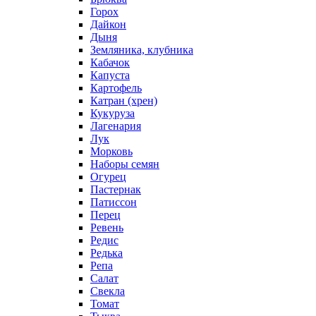
Горох
Дайкон
Дыня
Земляника, клубника
Кабачок
Капуста
Картофель
Катран (хрен)
Кукуруза
Лагенария
Лук
Морковь
Наборы семян
Огурец
Пастернак
Патиссон
Перец
Ревень
Редис
Редька
Репа
Салат
Свекла
Томат