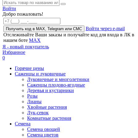
Войти
Добро пожаловать!
Войти через e-mail
Получить код в MAX, Telegram или СМС
Отслеживайте Ваши заказы и получайте код для входа в ЛК в
нашем боте
MAX
Я - новый покупатель
Избранное
0
Горячие цены
Саженцы и луковичные
Луковичные и многолетники
Саженцы плодово-ягодные
Деревья и кустарники
Розы
Лианы
Хвойные растения
Лук-севок
Комнатные растения
Семена
Семена овощей
Семена цветов