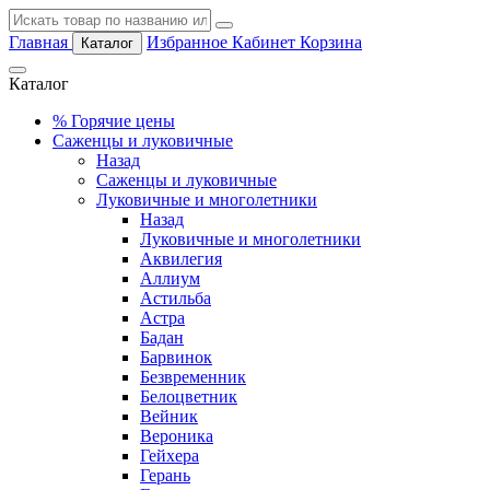
Главная
Избранное
Кабинет
Корзина
Каталог
Каталог
%
Горячие цены
Саженцы и луковичные
Назад
Саженцы и луковичные
Луковичные и многолетники
Назад
Луковичные и многолетники
Аквилегия
Аллиум
Астильба
Астра
Бадан
Барвинок
Безвременник
Белоцветник
Вейник
Вероника
Гейхера
Герань