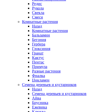
Редис
Рукола
Свекла
Смеси
Комнатные растения
Назад
Комнатные растения
Бальзамин
Бегония
Гербера
Глоксиния
Гранат
Кактус
Пентас
Примула
Разные растения
Фиалка
Цикламен
Семена деревьев и кустарников
Назад
Семена деревьев и кустарников
Айва
Брусника
Ежевика
Клюква