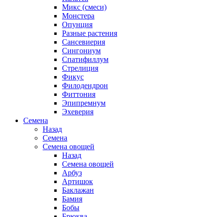
Микс (смеси)
Монстера
Опунция
Разные растения
Сансевиерия
Сингониум
Спатифиллум
Стрелиция
Фикус
Филодендрон
Фиттония
Эпипремнум
Эхеверия
Семена
Назад
Семена
Семена овощей
Назад
Семена овощей
Арбуз
Артишок
Баклажан
Бамия
Бобы
Брюква