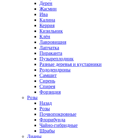
Дерен
Жасмин
Ива
Калина
Керрия
Кизильник
Клён
Лавровишня
Лапчатка
Пираканта
Пузыреплодник
Разные деревья и кустарники
Рододендроны
Самшит
Сирень
Спирея
Форзиция
Розы
Назад
Розы
Почвопокровные
Флорибунда
Чайно-гибридные
Шрабы
Лианы