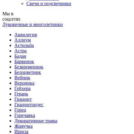
Свечи и подсвечники
Мы в
соцсетях
Луковичные и многолетники
Аквилегия
Аллиум
Астильба
Астра
Бадан
Барвинок
Безвременник
Белоцветник
Вейник
Вероника
Гейхера
Герань
Гиацинт
Гиацинтоидес
Горец
Горечавка
Декоративные травы
Живучка
Ирисы