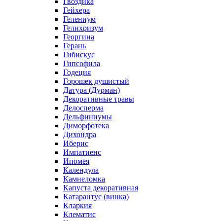
Гвоздика
Гейхера
Гелениум
Гелихризум
Георгина
Герань
Гибискус
Гипсофила
Годеция
Горошек душистый
Датура (Дурман)
Декоративные травы
Делосперма
Дельфиниумы
Диморфотека
Дихондра
Иберис
Импатиенс
Ипомея
Календула
Камнеломка
Капуста декоративная
Катарантус (винка)
Кларкия
Клематис