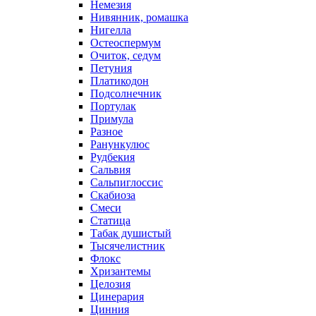
Немезия
Нивянник, ромашка
Нигелла
Остеоспермум
Очиток, седум
Петуния
Платикодон
Подсолнечник
Портулак
Примула
Разное
Ранункулюс
Рудбекия
Сальвия
Сальпиглоссис
Скабиоза
Смеси
Статица
Табак душистый
Тысячелистник
Флокс
Хризантемы
Целозия
Цинерария
Цинния