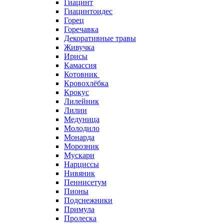
Гиацинт
Гиацинтоидес
Горец
Горечавка
Декоративные травы
Живучка
Ирисы
Камассия
Котовник
Кровохлёбка
Крокус
Лилейник
Лилии
Медуница
Молодило
Монарда
Морозник
Мускари
Нарциссы
Нивяник
Пеннисетум
Пионы
Подснежники
Примула
Пролеска