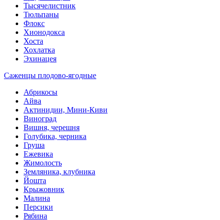
Тысячелистник
Тюльпаны
Флокс
Хионодокса
Хоста
Хохлатка
Эхинацея
Саженцы плодово-ягодные
Абрикосы
Айва
Актинидии, Мини-Киви
Виноград
Вишня, черешня
Голубика, черника
Груша
Ежевика
Жимолость
Земляника, клубника
Йошта
Крыжовник
Малина
Персики
Рябина