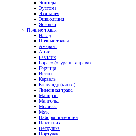
Энотера
Эустома
Эхинацея
Эшшольция
Ясколка
Пряные травы
Назад
Пряные травы
Амарант
Анис
Базилик
Бораго (огуречная трава)
Горчица
Иссоп
Кервель
Кориандр (кинза)
Лимонная трава
Майоран
Мангольд
Мелисса
Мята
Наборы пряностей
Пажитник
Петрушка
Портулак