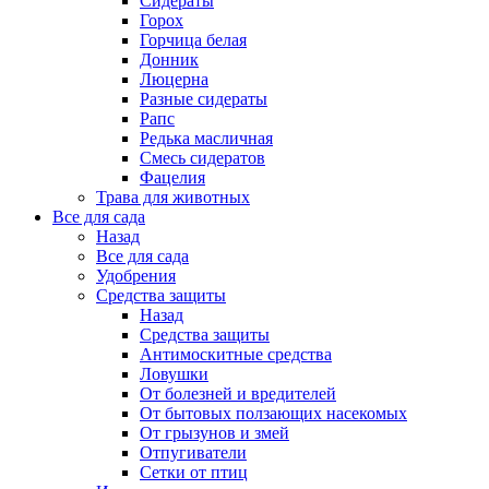
Сидераты
Горох
Горчица белая
Донник
Люцерна
Разные сидераты
Рапс
Редька масличная
Смесь сидератов
Фацелия
Трава для животных
Все для сада
Назад
Все для сада
Удобрения
Средства защиты
Назад
Средства защиты
Антимоскитные средства
Ловушки
От болезней и вредителей
От бытовых ползающих насекомых
От грызунов и змей
Отпугиватели
Сетки от птиц