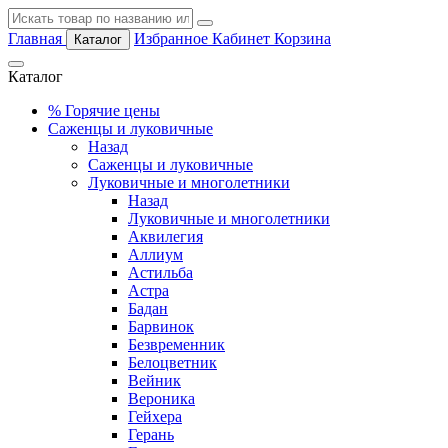
Главная
Избранное
Кабинет
Корзина
Каталог
Каталог
%
Горячие цены
Саженцы и луковичные
Назад
Саженцы и луковичные
Луковичные и многолетники
Назад
Луковичные и многолетники
Аквилегия
Аллиум
Астильба
Астра
Бадан
Барвинок
Безвременник
Белоцветник
Вейник
Вероника
Гейхера
Герань