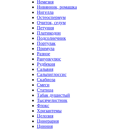
Немезия
Нивянник, ромашка
Нигелла
Остеоспермум
Очиток, седум
Петуния
Платикодон
Подсолнечник
Портулак
Примула
Разное
Ранункулюс
Рудбекия
Сальвия
Сальпиглоссис
Скабиоза
Смеси
Статица
Табак душистый
Тысячелистник
Флокс
Хризантемы
Целозия
Цинерария
Цинния