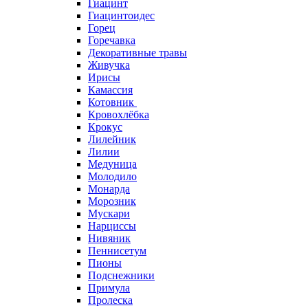
Гиацинт
Гиацинтоидес
Горец
Горечавка
Декоративные травы
Живучка
Ирисы
Камассия
Котовник
Кровохлёбка
Крокус
Лилейник
Лилии
Медуница
Молодило
Монарда
Морозник
Мускари
Нарциссы
Нивяник
Пеннисетум
Пионы
Подснежники
Примула
Пролеска