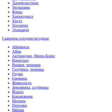
Тысячелистник
Тюльпаны
Флокс
Хионодокса
Хоста
Хохлатка
Эхинацея
Саженцы плодово-ягодные
Абрикосы
Айва
Актинидии, Мини-Киви
Виноград
Вишня, черешня
Голубика, черника
Груша
Ежевика
Жимолость
Земляника, клубника
Йошта
Крыжовник
Малина
Персики
Рябина