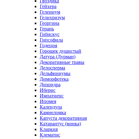
Гвоздика
Гейхера
Гелениум
Гелихризум
Георгина
Герань
Гибискус
Гипсофила
Годеция
Горошек душистый
Датура (Дурман)
Декоративные травы
Делосперма
Дельфиниумы
Диморфотека
Дихондра
Иберис
Импатиенс
Ипомея
Календула
Камнеломка
Капуста декоративная
Катарантус (винка)
Кларкия
Клематис