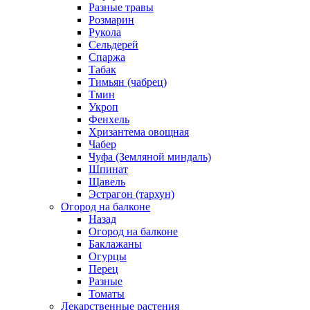
Разные травы
Розмарин
Рукола
Сельдерей
Спаржа
Табак
Тимьян (чабрец)
Тмин
Укроп
Фенхель
Хризантема овощная
Чабер
Чуфа (Земляной миндаль)
Шпинат
Щавель
Эстрагон (тархун)
Огород на балконе
Назад
Огород на балконе
Баклажаны
Огурцы
Перец
Разные
Томаты
Лекарственные растения