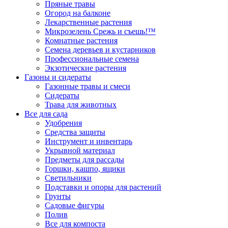
Пряные травы
Огород на балконе
Лекарственные растения
Микрозелень Срежь и съешь!™
Комнатные растения
Семена деревьев и кустарников
Профессиональные семена
Экзотические растения
Газоны и сидераты
Газонные травы и смеси
Сидераты
Трава для животных
Все для сада
Удобрения
Средства защиты
Инструмент и инвентарь
Укрывной материал
Предметы для рассады
Горшки, кашпо, ящики
Светильники
Подставки и опоры для растений
Грунты
Садовые фигуры
Полив
Все для компоста