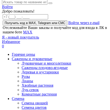
Войти
Добро пожаловать!
Войти через e-mail
Получить код в MAX, Telegram или СМС
Отслеживайте Ваши заказы и получайте код для входа в ЛК в
нашем боте
MAX
Я - новый покупатель
Избранное
0
Горячие цены
Саженцы и луковичные
Луковичные и многолетники
Саженцы плодово-ягодные
Деревья и кустарники
Розы
Лианы
Хвойные растения
Лук-севок
Комнатные растения
Семена
Семена овощей
Семена цветов