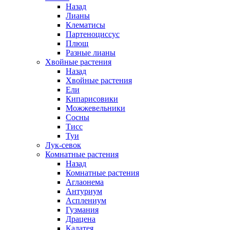
Назад
Лианы
Клематисы
Партеноциссус
Плющ
Разные лианы
Хвойные растения
Назад
Хвойные растения
Ели
Кипарисовики
Можжевельники
Сосны
Тисс
Туи
Лук-севок
Комнатные растения
Назад
Комнатные растения
Аглаонема
Антуриум
Асплениум
Гузмания
Драцена
Калатея