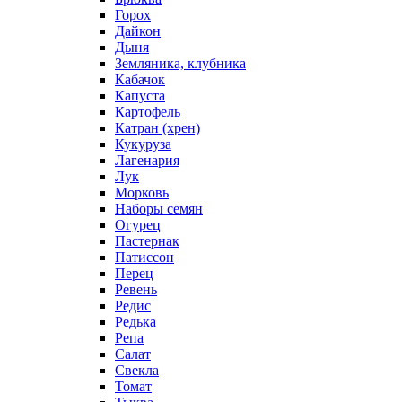
Горох
Дайкон
Дыня
Земляника, клубника
Кабачок
Капуста
Картофель
Катран (хрен)
Кукуруза
Лагенария
Лук
Морковь
Наборы семян
Огурец
Пастернак
Патиссон
Перец
Ревень
Редис
Редька
Репа
Салат
Свекла
Томат