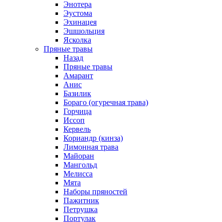
Энотера
Эустома
Эхинацея
Эшшольция
Ясколка
Пряные травы
Назад
Пряные травы
Амарант
Анис
Базилик
Бораго (огуречная трава)
Горчица
Иссоп
Кервель
Кориандр (кинза)
Лимонная трава
Майоран
Мангольд
Мелисса
Мята
Наборы пряностей
Пажитник
Петрушка
Портулак