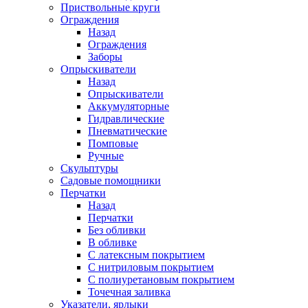
Приствольные круги
Ограждения
Назад
Ограждения
Заборы
Опрыскиватели
Назад
Опрыскиватели
Аккумуляторные
Гидравлические
Пневматические
Помповые
Ручные
Скульптуры
Садовые помощники
Перчатки
Назад
Перчатки
Без обливки
В обливке
С латексным покрытием
С нитриловым покрытием
С полиуретановым покрытием
Точечная заливка
Указатели, ярлыки