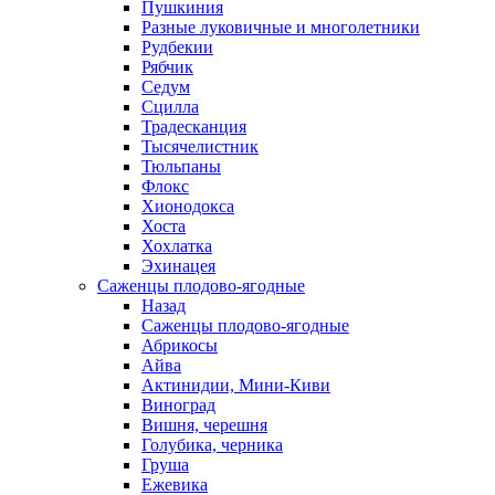
Пушкиния
Разные луковичные и многолетники
Рудбекии
Рябчик
Седум
Сцилла
Традесканция
Тысячелистник
Тюльпаны
Флокс
Хионодокса
Хоста
Хохлатка
Эхинацея
Саженцы плодово-ягодные
Назад
Саженцы плодово-ягодные
Абрикосы
Айва
Актинидии, Мини-Киви
Виноград
Вишня, черешня
Голубика, черника
Груша
Ежевика