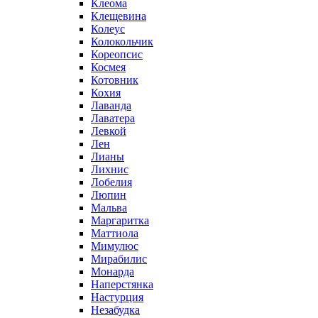
Клеома
Клещевина
Колеус
Колокольчик
Кореопсис
Космея
Котовник
Кохия
Лаванда
Лаватера
Левкой
Лен
Лианы
Лихнис
Лобелия
Люпин
Мальва
Маргаритка
Маттиола
Мимулюс
Мирабилис
Монарда
Наперстянка
Настурция
Незабудка