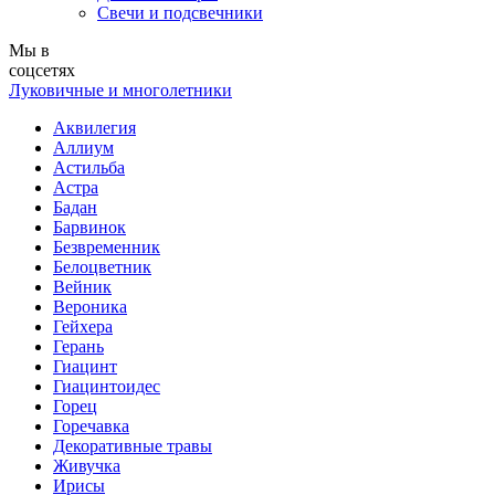
Свечи и подсвечники
Мы в
соцсетях
Луковичные и многолетники
Аквилегия
Аллиум
Астильба
Астра
Бадан
Барвинок
Безвременник
Белоцветник
Вейник
Вероника
Гейхера
Герань
Гиацинт
Гиацинтоидес
Горец
Горечавка
Декоративные травы
Живучка
Ирисы