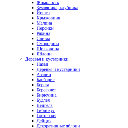
Жимолость
Земляника, клубника
Йошта
Крыжовник
Малина
Персики
Рябина
Сливы
Смородина
Шелковица
Яблони
Деревья и кустарники
Назад
Деревья и кустарники
Азалии
Барбарис
Береза
Бересклет
Бирючина
Будлея
Вейгела
Гибискус
Гортензия
Дейция
Декоративные яблони