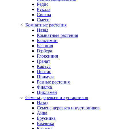
Редис
Рукола
Свекла
Смеси
Комнатные растения
Назад
Комнатные растения
Бальзамин
Бегония
Гербера
Глоксиния
Гранат
Кактус
Пентас
Примула
Разные растения
Фиалка
Цикламен
Семена деревьев и кустарников
Назад
Семена деревьев и кустарников
Айва
Брусника
Ежевика
Клюква