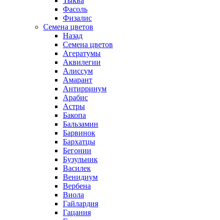
Тыква
Фасоль
Физалис
Семена цветов
Назад
Семена цветов
Агератумы
Аквилегии
Алиссум
Амарант
Антирринум
Арабис
Астры
Бакопа
Бальзамин
Барвинок
Бархатцы
Бегонии
Бузульник
Василек
Венидиум
Вербена
Виола
Гайлардия
Гацания