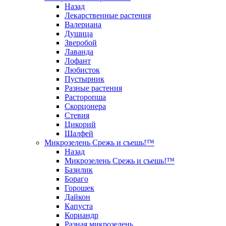
Назад
Лекарственные растения
Валериана
Душица
Зверобой
Лаванда
Лофант
Любисток
Пустырник
Разные растения
Расторопша
Скорцонера
Стевия
Цикорий
Шалфей
Микрозелень Срежь и съешь!™
Назад
Микрозелень Срежь и съешь!™
Базилик
Бораго
Горошек
Дайкон
Капуста
Кориандр
Разная микрозелень