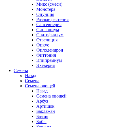
Микс (смеси)
Монстера
Опунция
Разные растения
Сансевиерия
Сингониум
Спатифиллум
Стрелиция
Фикус
Филодендрон
Фиттония
Эпипремнум
Эхеверия
Семена
Назад
Семена
Семена овощей
Назад
Семена овощей
Арбуз
Артишок
Баклажан
Бамия
Бобы
Брюква