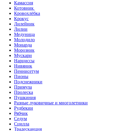
Камассия
Котовник
Кровохлёбка
Крокус
Лилейник
Лилии
Медуница
Молодило
Монарда
Морозник
Мускари
Нарциссы
Нивяник
Пеннисетум
Пионы
Подснежники
Примула
Пролеска
Пушкиния
Разные луковичные и многолетники
Рудбекии
Рябчик
Седум
Сцилла
Традесканция