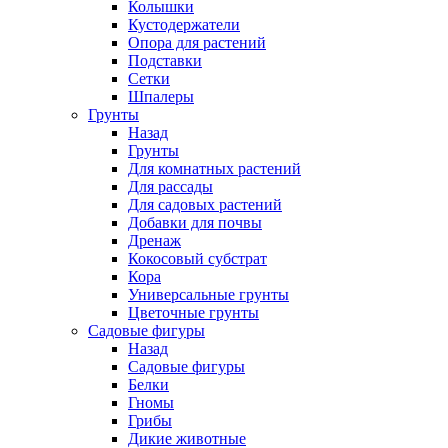
Колышки
Кустодержатели
Опора для растений
Подставки
Сетки
Шпалеры
Грунты
Назад
Грунты
Для комнатных растений
Для рассады
Для садовых растений
Добавки для почвы
Дренаж
Кокосовый субстрат
Кора
Универсальные грунты
Цветочные грунты
Садовые фигуры
Назад
Садовые фигуры
Белки
Гномы
Грибы
Дикие животные