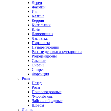
Дерен
Жасмин
Ива
Калина
Керрия
Кизильник
Клён
Лавровишня
Лапчатка
Пираканта
Пузыреплодник
Разные деревья и кустарники
Рододендроны
Самшит
Сирень
Спирея
Форзиция
Розы
Назад
Розы
Почвопокровные
Флорибунда
Чайно-гибридные
Шрабы
Лианы