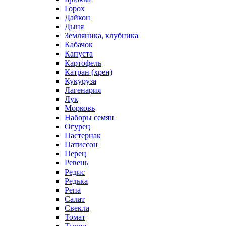
Горох
Дайкон
Дыня
Земляника, клубника
Кабачок
Капуста
Картофель
Катран (хрен)
Кукуруза
Лагенария
Лук
Морковь
Наборы семян
Огурец
Пастернак
Патиссон
Перец
Ревень
Редис
Редька
Репа
Салат
Свекла
Томат