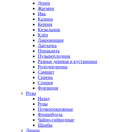
Дерен
Жасмин
Ива
Калина
Керрия
Кизильник
Клён
Лавровишня
Лапчатка
Пираканта
Пузыреплодник
Разные деревья и кустарники
Рододендроны
Самшит
Сирень
Спирея
Форзиция
Розы
Назад
Розы
Почвопокровные
Флорибунда
Чайно-гибридные
Шрабы
Лианы