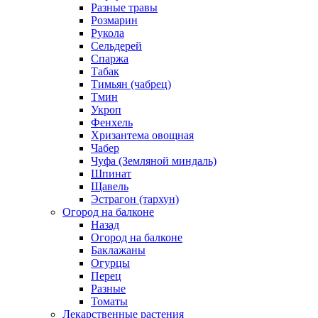
Разные травы
Розмарин
Рукола
Сельдерей
Спаржа
Табак
Тимьян (чабрец)
Тмин
Укроп
Фенхель
Хризантема овощная
Чабер
Чуфа (Земляной миндаль)
Шпинат
Щавель
Эстрагон (тархун)
Огород на балконе
Назад
Огород на балконе
Баклажаны
Огурцы
Перец
Разные
Томаты
Лекарственные растения