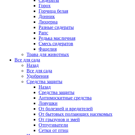
Сидераты
Горох
Горчица белая
Донник
Люцерна
Разные сидераты
Рапс
Редька масличная
Смесь сидератов
Фацелия
Трава для животных
Все для сада
Назад
Все для сада
Удобрения
Средства защиты
Назад
Средства защиты
Антимоскитные средства
Ловушки
От болезней и вредителей
От бытовых ползающих насекомых
От грызунов и змей
Отпугиватели
Сетки от птиц