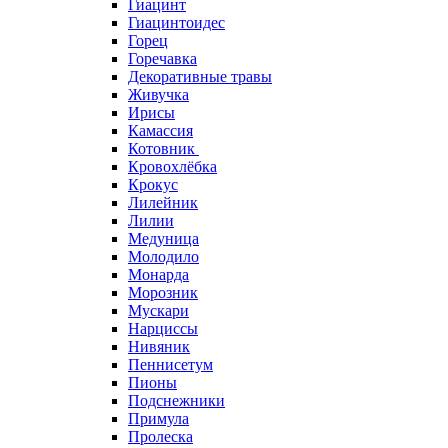
Гиацинт
Гиацинтоидес
Горец
Горечавка
Декоративные травы
Живучка
Ирисы
Камассия
Котовник
Кровохлёбка
Крокус
Лилейник
Лилии
Медуница
Молодило
Монарда
Морозник
Мускари
Нарциссы
Нивяник
Пеннисетум
Пионы
Подснежники
Примула
Пролеска