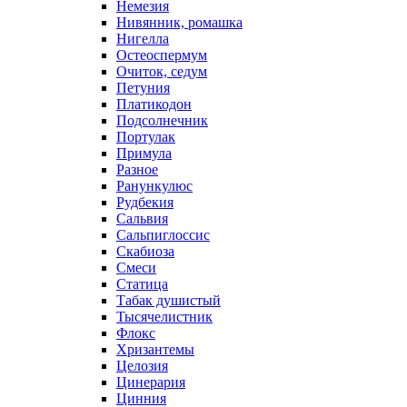
Немезия
Нивянник, ромашка
Нигелла
Остеоспермум
Очиток, седум
Петуния
Платикодон
Подсолнечник
Портулак
Примула
Разное
Ранункулюс
Рудбекия
Сальвия
Сальпиглоссис
Скабиоза
Смеси
Статица
Табак душистый
Тысячелистник
Флокс
Хризантемы
Целозия
Цинерария
Цинния