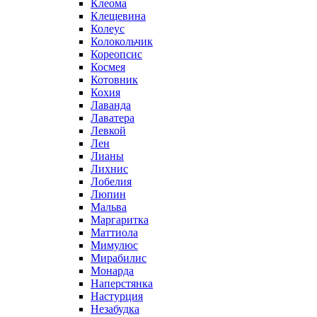
Клеома
Клещевина
Колеус
Колокольчик
Кореопсис
Космея
Котовник
Кохия
Лаванда
Лаватера
Левкой
Лен
Лианы
Лихнис
Лобелия
Люпин
Мальва
Маргаритка
Маттиола
Мимулюс
Мирабилис
Монарда
Наперстянка
Настурция
Незабудка