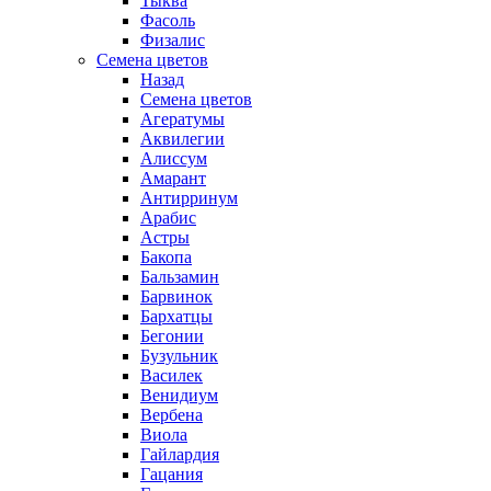
Тыква
Фасоль
Физалис
Семена цветов
Назад
Семена цветов
Агератумы
Аквилегии
Алиссум
Амарант
Антирринум
Арабис
Астры
Бакопа
Бальзамин
Барвинок
Бархатцы
Бегонии
Бузульник
Василек
Венидиум
Вербена
Виола
Гайлардия
Гацания