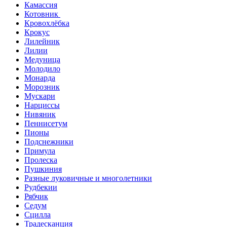
Камассия
Котовник
Кровохлёбка
Крокус
Лилейник
Лилии
Медуница
Молодило
Монарда
Морозник
Мускари
Нарциссы
Нивяник
Пеннисетум
Пионы
Подснежники
Примула
Пролеска
Пушкиния
Разные луковичные и многолетники
Рудбекии
Рябчик
Седум
Сцилла
Традесканция