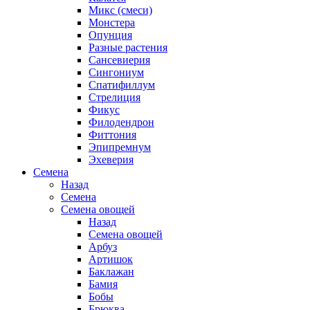
Микс (смеси)
Монстера
Опунция
Разные растения
Сансевиерия
Сингониум
Спатифиллум
Стрелиция
Фикус
Филодендрон
Фиттония
Эпипремнум
Эхеверия
Семена
Назад
Семена
Семена овощей
Назад
Семена овощей
Арбуз
Артишок
Баклажан
Бамия
Бобы
Брюква