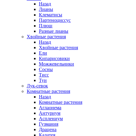
Назад
Лианы
Клематисы
Партеноциссус
Плющ
Разные лианы
Хвойные растения
Назад
Хвойные растения
Ели
Кипарисовики
Можжевельники
Сосны
Тисс
Туи
Лук-севок
Комнатные растения
Назад
Комнатные растения
Аглаонема
Антуриум
Асплениум
Гузмания
Драцена
Калатея