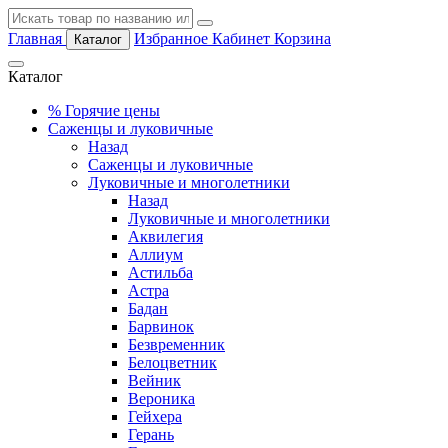
Главная
Избранное
Кабинет
Корзина
Каталог
Каталог
%
Горячие цены
Саженцы и луковичные
Назад
Саженцы и луковичные
Луковичные и многолетники
Назад
Луковичные и многолетники
Аквилегия
Аллиум
Астильба
Астра
Бадан
Барвинок
Безвременник
Белоцветник
Вейник
Вероника
Гейхера
Герань