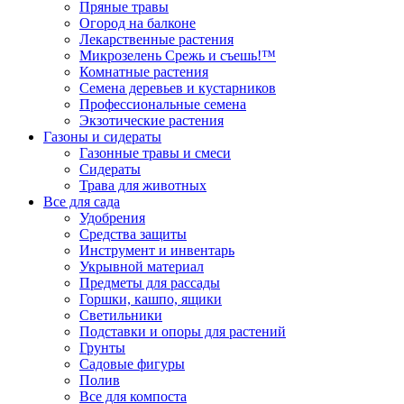
Пряные травы
Огород на балконе
Лекарственные растения
Микрозелень Срежь и съешь!™
Комнатные растения
Семена деревьев и кустарников
Профессиональные семена
Экзотические растения
Газоны и сидераты
Газонные травы и смеси
Сидераты
Трава для животных
Все для сада
Удобрения
Средства защиты
Инструмент и инвентарь
Укрывной материал
Предметы для рассады
Горшки, кашпо, ящики
Светильники
Подставки и опоры для растений
Грунты
Садовые фигуры
Полив
Все для компоста