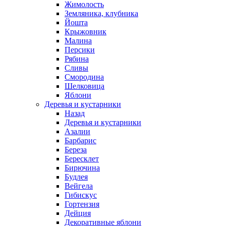
Жимолость
Земляника, клубника
Йошта
Крыжовник
Малина
Персики
Рябина
Сливы
Смородина
Шелковица
Яблони
Деревья и кустарники
Назад
Деревья и кустарники
Азалии
Барбарис
Береза
Бересклет
Бирючина
Будлея
Вейгела
Гибискус
Гортензия
Дейция
Декоративные яблони