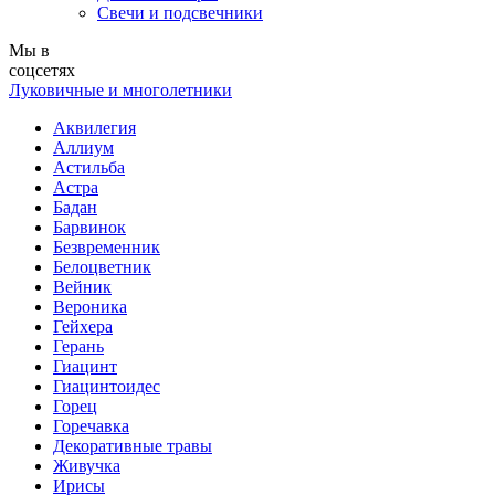
Свечи и подсвечники
Мы в
соцсетях
Луковичные и многолетники
Аквилегия
Аллиум
Астильба
Астра
Бадан
Барвинок
Безвременник
Белоцветник
Вейник
Вероника
Гейхера
Герань
Гиацинт
Гиацинтоидес
Горец
Горечавка
Декоративные травы
Живучка
Ирисы