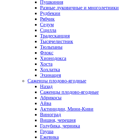
Пушкиния
Разные луковичные и многолетники
Рудбекии
Рябчик
Седум
Сцилла
Традесканция
Тысячелистник
Тюльпаны
Флокс
Хионодокса
Хоста
Хохлатка
Эхинацея
Саженцы плодово-ягодные
Назад
Саженцы плодово-ягодные
Абрикосы
Айва
Актинидии, Мини-Киви
Виноград
Вишня, черешня
Голубика, черника
Груша
Ежевика