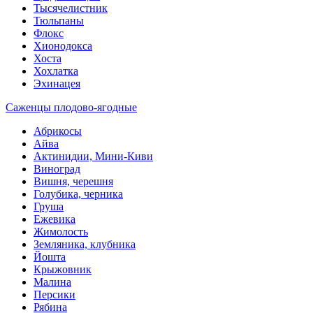
Тысячелистник
Тюльпаны
Флокс
Хионодокса
Хоста
Хохлатка
Эхинацея
Саженцы плодово-ягодные
Абрикосы
Айва
Актинидии, Мини-Киви
Виноград
Вишня, черешня
Голубика, черника
Груша
Ежевика
Жимолость
Земляника, клубника
Йошта
Крыжовник
Малина
Персики
Рябина