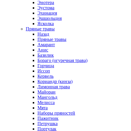
Энотера
Эустома
Эхинацея
Эшшольция
Ясколка
Пряные травы
Назад
Пряные травы
Амарант
Анис
Базилик
Бораго (огуречная трава)
Горчица
Иссоп
Кервель
Кориандр (кинза)
Лимонная трава
Майоран
Мангольд
Мелисса
Мята
Наборы пряностей
Пажитник
Петрушка
Портулак