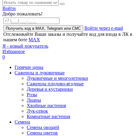
Войти
Добро пожаловать!
Войти через e-mail
Получить код в MAX, Telegram или СМС
Отслеживайте Ваши заказы и получайте код для входа в ЛК в
нашем боте
MAX
Я - новый покупатель
Избранное
0
Горячие цены
Саженцы и луковичные
Луковичные и многолетники
Саженцы плодово-ягодные
Деревья и кустарники
Розы
Лианы
Хвойные растения
Лук-севок
Комнатные растения
Семена
Семена овощей
Семена цветов