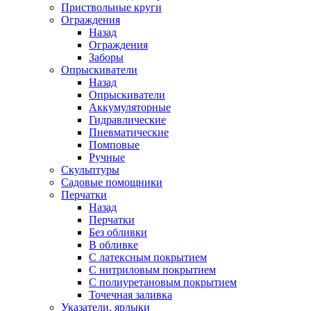
Приствольные круги
Ограждения
Назад
Ограждения
Заборы
Опрыскиватели
Назад
Опрыскиватели
Аккумуляторные
Гидравлические
Пневматические
Помповые
Ручные
Скульптуры
Садовые помощники
Перчатки
Назад
Перчатки
Без обливки
В обливке
С латексным покрытием
С нитриловым покрытием
С полиуретановым покрытием
Точечная заливка
Указатели, ярлыки