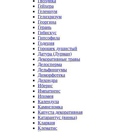
Гвоздика
Гейхера
Гелениум
Гелихризум
Георгина
Герань
Гибискус
Гипсофила
Годеция
Горошек душистый
Датура (Дурман)
Декоративные травы
Делосперма
Дельфиниумы
Диморфотека
Дихондра
Иберис
Импатиенс
Ипомея
Календула
Камнеломка
Капуста декоративная
Катарантус (винка)
Кларкия
Клематис