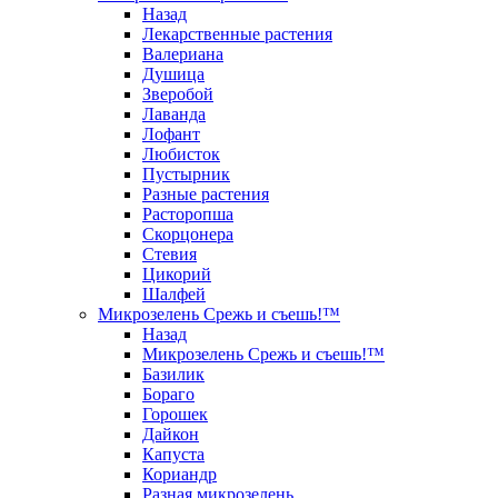
Назад
Лекарственные растения
Валериана
Душица
Зверобой
Лаванда
Лофант
Любисток
Пустырник
Разные растения
Расторопша
Скорцонера
Стевия
Цикорий
Шалфей
Микрозелень Срежь и съешь!™
Назад
Микрозелень Срежь и съешь!™
Базилик
Бораго
Горошек
Дайкон
Капуста
Кориандр
Разная микрозелень