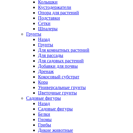
Колышки
Кустодержатели
Опора для растений
Подставки
Сетки
Шпалеры
Грунты
Назад
Грунты
Для комнатных растений
Для рассады
Для садовых растений
Добавки для почвы
Дренаж
Кокосовый субстрат
Кора
Универсальные грунты
Цветочные грунты
Садовые фигуры
Назад
Садовые фигуры
Белки
Гномы
Грибы
Дикие животные