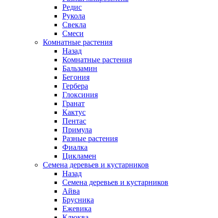
Редис
Рукола
Свекла
Смеси
Комнатные растения
Назад
Комнатные растения
Бальзамин
Бегония
Гербера
Глоксиния
Гранат
Кактус
Пентас
Примула
Разные растения
Фиалка
Цикламен
Семена деревьев и кустарников
Назад
Семена деревьев и кустарников
Айва
Брусника
Ежевика
Клюква