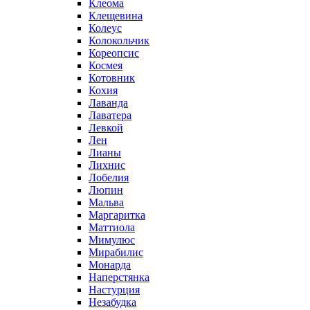
Клеома
Клещевина
Колеус
Колокольчик
Кореопсис
Космея
Котовник
Кохия
Лаванда
Лаватера
Левкой
Лен
Лианы
Лихнис
Лобелия
Люпин
Мальва
Маргаритка
Маттиола
Мимулюс
Мирабилис
Монарда
Наперстянка
Настурция
Незабудка