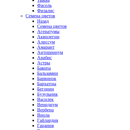
Тыква
Фасоль
Физалис
Семена цветов
Назад
Семена цветов
Агератумы
Аквилегии
Алиссум
Амарант
Антирринум
Арабис
Астры
Бакопа
Бальзамин
Барвинок
Бархатцы
Бегонии
Бузульник
Василек
Венидиум
Вербена
Виола
Гайлардия
Гацания