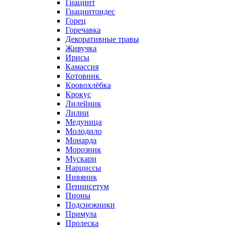
Гиацинт
Гиацинтоидес
Горец
Горечавка
Декоративные травы
Живучка
Ирисы
Камассия
Котовник
Кровохлёбка
Крокус
Лилейник
Лилии
Медуница
Молодило
Монарда
Морозник
Мускари
Нарциссы
Нивяник
Пеннисетум
Пионы
Подснежники
Примула
Пролеска