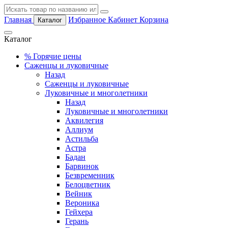
Главная
Избранное
Кабинет
Корзина
Каталог
Каталог
%
Горячие цены
Саженцы и луковичные
Назад
Саженцы и луковичные
Луковичные и многолетники
Назад
Луковичные и многолетники
Аквилегия
Аллиум
Астильба
Астра
Бадан
Барвинок
Безвременник
Белоцветник
Вейник
Вероника
Гейхера
Герань