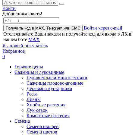
Войти
Добро пожаловать!
Войти через e-mail
Получить код в MAX, Telegram или СМС
Отслеживайте Ваши заказы и получайте код для входа в ЛК в
нашем боте
MAX
Я - новый покупатель
Избранное
0
Горячие цены
Саженцы и луковичные
Луковичные и многолетники
Саженцы плодово-ягодные
Деревья и кустарники
Розы
Лианы
Хвойные растения
Лук-севок
Комнатные растения
Семена
Семена овощей
Семена цветов