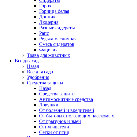
Сидераты
Горох
Горчица белая
Донник
Люцерна
Разные сидераты
Рапс
Редька масличная
Смесь сидератов
Фацелия
Трава для животных
Все для сада
Назад
Все для сада
Удобрения
Средства защиты
Назад
Средства защиты
Антимоскитные средства
Ловушки
От болезней и вредителей
От бытовых ползающих насекомых
От грызунов и змей
Отпугиватели
Сетки от птиц