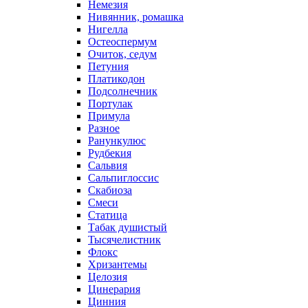
Немезия
Нивянник, ромашка
Нигелла
Остеоспермум
Очиток, седум
Петуния
Платикодон
Подсолнечник
Портулак
Примула
Разное
Ранункулюс
Рудбекия
Сальвия
Сальпиглоссис
Скабиоза
Смеси
Статица
Табак душистый
Тысячелистник
Флокс
Хризантемы
Целозия
Цинерария
Цинния