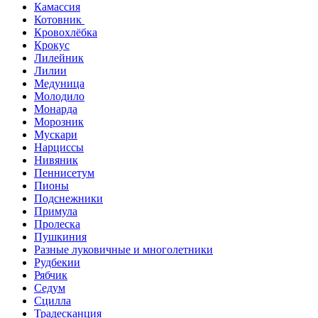
Камассия
Котовник
Кровохлёбка
Крокус
Лилейник
Лилии
Медуница
Молодило
Монарда
Морозник
Мускари
Нарциссы
Нивяник
Пеннисетум
Пионы
Подснежники
Примула
Пролеска
Пушкиния
Разные луковичные и многолетники
Рудбекии
Рябчик
Седум
Сцилла
Традесканция