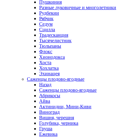
Пушкиния
Разные луковичные и многолетники
Рудбекии
Рябчик
Седум
Сцилла
Традесканция
Тысячелистник
Тюльпаны
Флокс
Хионодокса
Хоста
Хохлатка
Эхинацея
Саженцы плодово-ягодные
Назад
Саженцы плодово-ягодные
Абрикосы
Айва
Актинидии, Мини-Киви
Виноград
Вишня, черешня
Голубика, черника
Груша
Ежевика