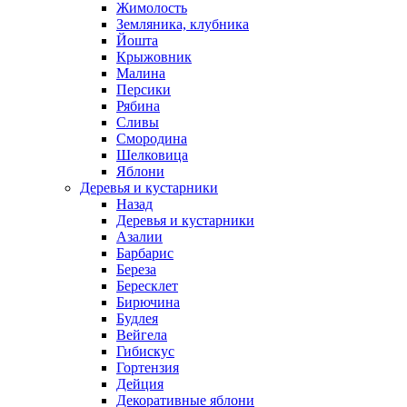
Жимолость
Земляника, клубника
Йошта
Крыжовник
Малина
Персики
Рябина
Сливы
Смородина
Шелковица
Яблони
Деревья и кустарники
Назад
Деревья и кустарники
Азалии
Барбарис
Береза
Бересклет
Бирючина
Будлея
Вейгела
Гибискус
Гортензия
Дейция
Декоративные яблони