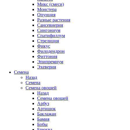
Микс (смеси)
Монстера
Опунция
Разные растения
Сансевиерия
Сингониум
Спатифиллум
Стрелиция
Фикус
Филодендрон
Фиттония
Эпипремнум
Эхеверия
Семена
Назад
Семена
Семена овощей
Назад
Семена овощей
Арбуз
Артишок
Баклажан
Бамия
Бобы
Брюква