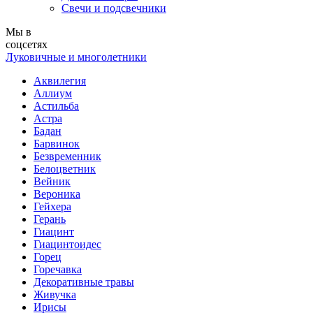
Свечи и подсвечники
Мы в
соцсетях
Луковичные и многолетники
Аквилегия
Аллиум
Астильба
Астра
Бадан
Барвинок
Безвременник
Белоцветник
Вейник
Вероника
Гейхера
Герань
Гиацинт
Гиацинтоидес
Горец
Горечавка
Декоративные травы
Живучка
Ирисы