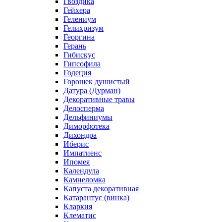
Гвоздика
Гейхера
Гелениум
Гелихризум
Георгина
Герань
Гибискус
Гипсофила
Годеция
Горошек душистый
Датура (Дурман)
Декоративные травы
Делосперма
Дельфиниумы
Диморфотека
Дихондра
Иберис
Импатиенс
Ипомея
Календула
Камнеломка
Капуста декоративная
Катарантус (винка)
Кларкия
Клематис