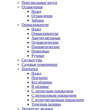
Приствольные круги
Ограждения
Назад
Ограждения
Заборы
Опрыскиватели
Назад
Опрыскиватели
Аккумуляторные
Гидравлические
Пневматические
Помповые
Ручные
Скульптуры
Садовые помощники
Перчатки
Назад
Перчатки
Без обливки
В обливке
С латексным покрытием
С нитриловым покрытием
С полиуретановым покрытием
Точечная заливка
Указатели, ярлыки