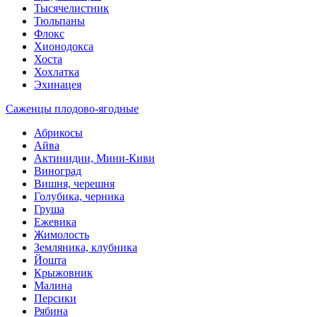
Тысячелистник
Тюльпаны
Флокс
Хионодокса
Хоста
Хохлатка
Эхинацея
Саженцы плодово-ягодные
Абрикосы
Айва
Актинидии, Мини-Киви
Виноград
Вишня, черешня
Голубика, черника
Груша
Ежевика
Жимолость
Земляника, клубника
Йошта
Крыжовник
Малина
Персики
Рябина