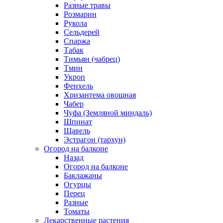
Разные травы
Розмарин
Рукола
Сельдерей
Спаржа
Табак
Тимьян (чабрец)
Тмин
Укроп
Фенхель
Хризантема овощная
Чабер
Чуфа (Земляной миндаль)
Шпинат
Щавель
Эстрагон (тархун)
Огород на балконе
Назад
Огород на балконе
Баклажаны
Огурцы
Перец
Разные
Томаты
Лекарственные растения