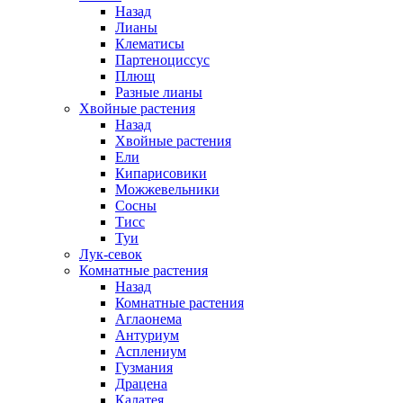
Назад
Лианы
Клематисы
Партеноциссус
Плющ
Разные лианы
Хвойные растения
Назад
Хвойные растения
Ели
Кипарисовики
Можжевельники
Сосны
Тисс
Туи
Лук-севок
Комнатные растения
Назад
Комнатные растения
Аглаонема
Антуриум
Асплениум
Гузмания
Драцена
Калатея