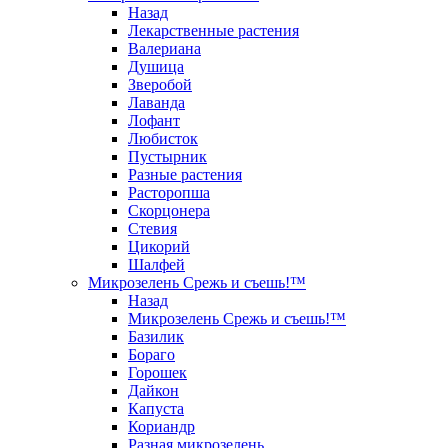
Назад
Лекарственные растения
Валериана
Душица
Зверобой
Лаванда
Лофант
Любисток
Пустырник
Разные растения
Расторопша
Скорцонера
Стевия
Цикорий
Шалфей
Микрозелень Срежь и съешь!™
Назад
Микрозелень Срежь и съешь!™
Базилик
Бораго
Горошек
Дайкон
Капуста
Кориандр
Разная микрозелень