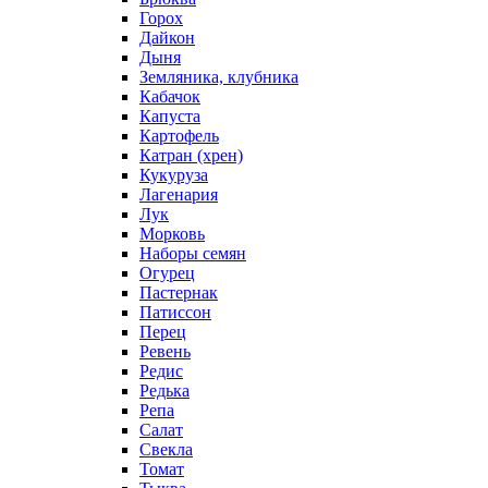
Горох
Дайкон
Дыня
Земляника, клубника
Кабачок
Капуста
Картофель
Катран (хрен)
Кукуруза
Лагенария
Лук
Морковь
Наборы семян
Огурец
Пастернак
Патиссон
Перец
Ревень
Редис
Редька
Репа
Салат
Свекла
Томат