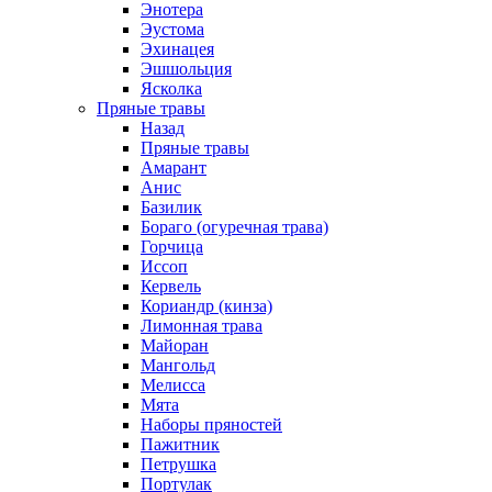
Энотера
Эустома
Эхинацея
Эшшольция
Ясколка
Пряные травы
Назад
Пряные травы
Амарант
Анис
Базилик
Бораго (огуречная трава)
Горчица
Иссоп
Кервель
Кориандр (кинза)
Лимонная трава
Майоран
Мангольд
Мелисса
Мята
Наборы пряностей
Пажитник
Петрушка
Портулак