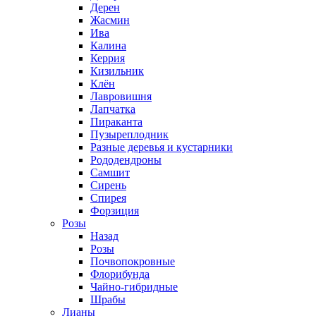
Дерен
Жасмин
Ива
Калина
Керрия
Кизильник
Клён
Лавровишня
Лапчатка
Пираканта
Пузыреплодник
Разные деревья и кустарники
Рододендроны
Самшит
Сирень
Спирея
Форзиция
Розы
Назад
Розы
Почвопокровные
Флорибунда
Чайно-гибридные
Шрабы
Лианы