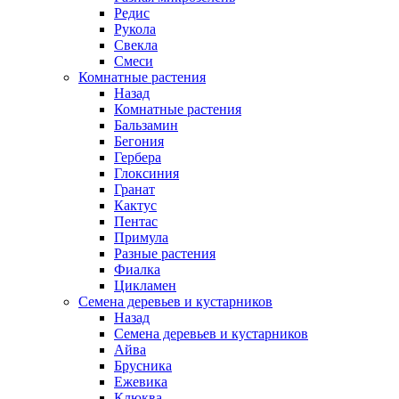
Редис
Рукола
Свекла
Смеси
Комнатные растения
Назад
Комнатные растения
Бальзамин
Бегония
Гербера
Глоксиния
Гранат
Кактус
Пентас
Примула
Разные растения
Фиалка
Цикламен
Семена деревьев и кустарников
Назад
Семена деревьев и кустарников
Айва
Брусника
Ежевика
Клюква