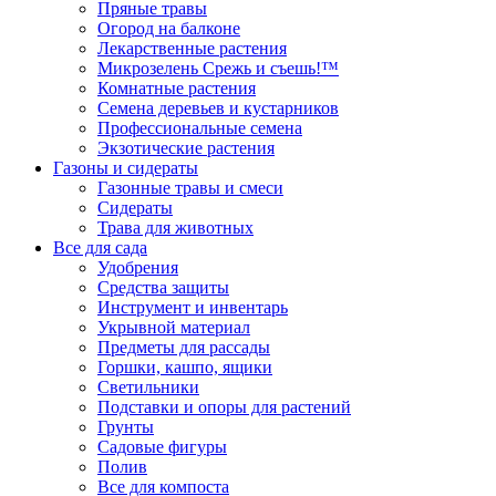
Пряные травы
Огород на балконе
Лекарственные растения
Микрозелень Срежь и съешь!™
Комнатные растения
Семена деревьев и кустарников
Профессиональные семена
Экзотические растения
Газоны и сидераты
Газонные травы и смеси
Сидераты
Трава для животных
Все для сада
Удобрения
Средства защиты
Инструмент и инвентарь
Укрывной материал
Предметы для рассады
Горшки, кашпо, ящики
Светильники
Подставки и опоры для растений
Грунты
Садовые фигуры
Полив
Все для компоста