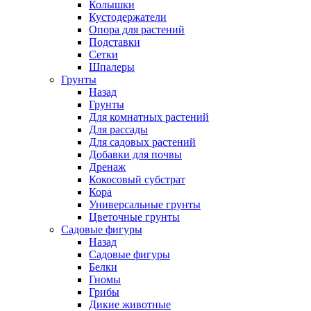
Колышки
Кустодержатели
Опора для растений
Подставки
Сетки
Шпалеры
Грунты
Назад
Грунты
Для комнатных растений
Для рассады
Для садовых растений
Добавки для почвы
Дренаж
Кокосовый субстрат
Кора
Универсальные грунты
Цветочные грунты
Садовые фигуры
Назад
Садовые фигуры
Белки
Гномы
Грибы
Дикие животные