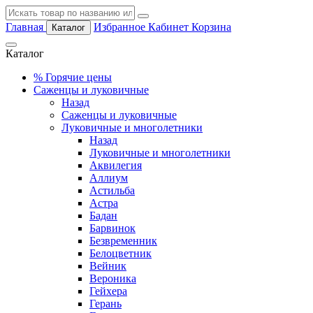
Главная
Избранное
Кабинет
Корзина
Каталог
Каталог
%
Горячие цены
Саженцы и луковичные
Назад
Саженцы и луковичные
Луковичные и многолетники
Назад
Луковичные и многолетники
Аквилегия
Аллиум
Астильба
Астра
Бадан
Барвинок
Безвременник
Белоцветник
Вейник
Вероника
Гейхера
Герань