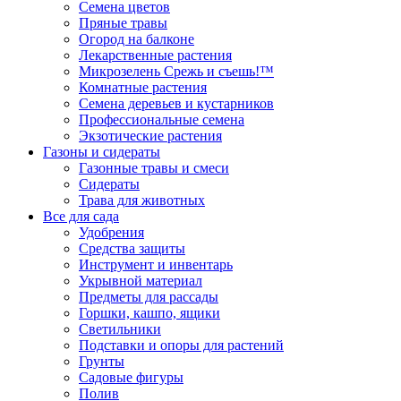
Семена цветов
Пряные травы
Огород на балконе
Лекарственные растения
Микрозелень Срежь и съешь!™
Комнатные растения
Семена деревьев и кустарников
Профессиональные семена
Экзотические растения
Газоны и сидераты
Газонные травы и смеси
Сидераты
Трава для животных
Все для сада
Удобрения
Средства защиты
Инструмент и инвентарь
Укрывной материал
Предметы для рассады
Горшки, кашпо, ящики
Светильники
Подставки и опоры для растений
Грунты
Садовые фигуры
Полив