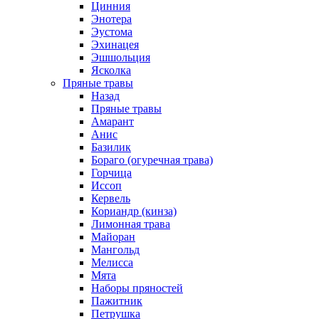
Цинния
Энотера
Эустома
Эхинацея
Эшшольция
Ясколка
Пряные травы
Назад
Пряные травы
Амарант
Анис
Базилик
Бораго (огуречная трава)
Горчица
Иссоп
Кервель
Кориандр (кинза)
Лимонная трава
Майоран
Мангольд
Мелисса
Мята
Наборы пряностей
Пажитник
Петрушка