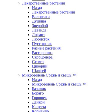
Лекарственные растения
Назад
Лекарственные растения
Валериана
Душица
Зверобой
Лаванда
Лофант
Любисток
Пустырник
Разные растения
Расторопша
Скорцонера
Стевия
Цикорий
Шалфей
Микрозелень Срежь и съешь!™
Назад
Микрозелень Срежь и съешь!™
Базилик
Бораго
Горошек
Дайкон
Капуста
Кориандр