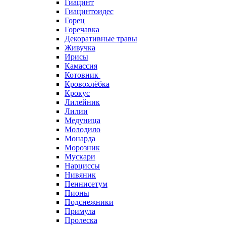
Гиацинт
Гиацинтоидес
Горец
Горечавка
Декоративные травы
Живучка
Ирисы
Камассия
Котовник
Кровохлёбка
Крокус
Лилейник
Лилии
Медуница
Молодило
Монарда
Морозник
Мускари
Нарциссы
Нивяник
Пеннисетум
Пионы
Подснежники
Примула
Пролеска