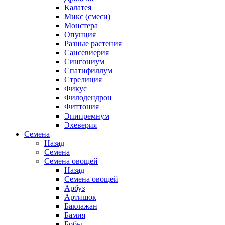
Калатея
Микс (смеси)
Монстера
Опунция
Разные растения
Сансевиерия
Сингониум
Спатифиллум
Стрелиция
Фикус
Филодендрон
Фиттония
Эпипремнум
Эхеверия
Семена
Назад
Семена
Семена овощей
Назад
Семена овощей
Арбуз
Артишок
Баклажан
Бамия
Бобы