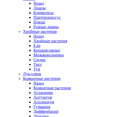
Назад
Лианы
Клематисы
Партеноциссус
Плющ
Разные лианы
Хвойные растения
Назад
Хвойные растения
Ели
Кипарисовики
Можжевельники
Сосны
Тисс
Туи
Лук-севок
Комнатные растения
Назад
Комнатные растения
Аглаонема
Антуриум
Асплениум
Гузмания
Диффенбахия
Драцена