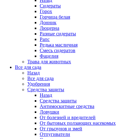
Назад
Сидераты
Горох
Горчица белая
Донник
Люцерна
Разные сидераты
Рапс
Редька масличная
Смесь сидератов
Фацелия
Трава для животных
Все для сада
Назад
Все для сада
Удобрения
Средства защиты
Назад
Средства защиты
Антимоскитные средства
Ловушки
От болезней и вредителей
От бытовых ползающих насекомых
От грызунов и змей
Отпугиватели