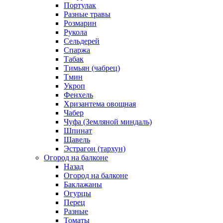
Портулак
Разные травы
Розмарин
Рукола
Сельдерей
Спаржа
Табак
Тимьян (чабрец)
Тмин
Укроп
Фенхель
Хризантема овощная
Чабер
Чуфа (Земляной миндаль)
Шпинат
Щавель
Эстрагон (тархун)
Огород на балконе
Назад
Огород на балконе
Баклажаны
Огурцы
Перец
Разные
Томаты