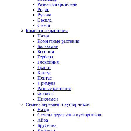
Разная микрозелень
Редис
Рукола
Свекла
Смеси
Комнатные растения
Назад
Комнатные растения
Бальзамин
Бегония
Гербера
Глоксиния
Гранат
Кактус
Пентас
Примула
Разные растения
Фиалка
Цикламен
Семена деревьев и кустарников
Назад
Семена деревьев и кустарников
Айва
Брусника
Ежевика