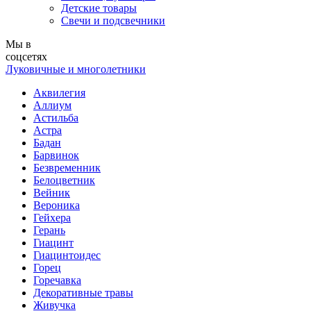
Детские товары
Свечи и подсвечники
Мы в
соцсетях
Луковичные и многолетники
Аквилегия
Аллиум
Астильба
Астра
Бадан
Барвинок
Безвременник
Белоцветник
Вейник
Вероника
Гейхера
Герань
Гиацинт
Гиацинтоидес
Горец
Горечавка
Декоративные травы
Живучка