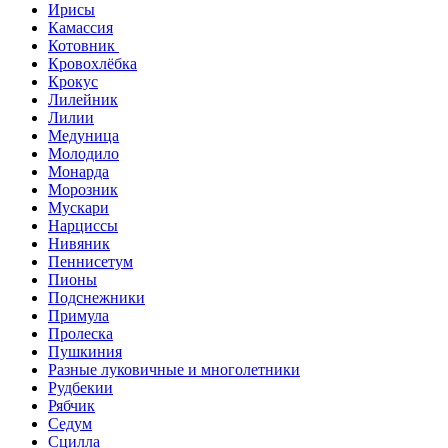
Ирисы
Камассия
Котовник
Кровохлёбка
Крокус
Лилейник
Лилии
Медуница
Молодило
Монарда
Морозник
Мускари
Нарциссы
Нивяник
Пеннисетум
Пионы
Подснежники
Примула
Пролеска
Пушкиния
Разные луковичные и многолетники
Рудбекии
Рябчик
Седум
Сцилла