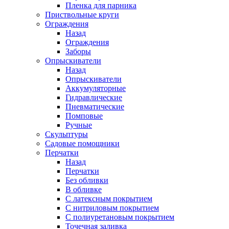
Пленка для парника
Приствольные круги
Ограждения
Назад
Ограждения
Заборы
Опрыскиватели
Назад
Опрыскиватели
Аккумуляторные
Гидравлические
Пневматические
Помповые
Ручные
Скульптуры
Садовые помощники
Перчатки
Назад
Перчатки
Без обливки
В обливке
С латексным покрытием
С нитриловым покрытием
С полиуретановым покрытием
Точечная заливка