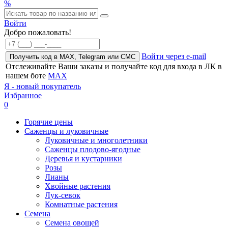
%
Войти
Добро пожаловать!
Войти через e-mail
Получить код в MAX, Telegram или СМС
Отслеживайте Ваши заказы и получайте код для входа в ЛК в
нашем боте
MAX
Я - новый покупатель
Избранное
0
Горячие цены
Саженцы и луковичные
Луковичные и многолетники
Саженцы плодово-ягодные
Деревья и кустарники
Розы
Лианы
Хвойные растения
Лук-севок
Комнатные растения
Семена
Семена овощей