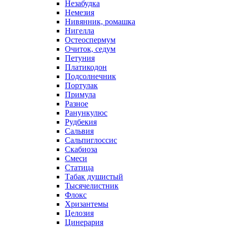
Незабудка
Немезия
Нивянник, ромашка
Нигелла
Остеоспермум
Очиток, седум
Петуния
Платикодон
Подсолнечник
Портулак
Примула
Разное
Ранункулюс
Рудбекия
Сальвия
Сальпиглоссис
Скабиоза
Смеси
Статица
Табак душистый
Тысячелистник
Флокс
Хризантемы
Целозия
Цинерария