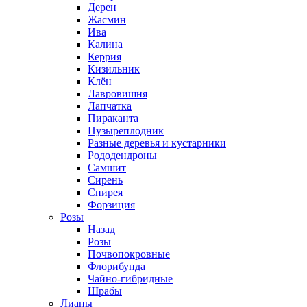
Дерен
Жасмин
Ива
Калина
Керрия
Кизильник
Клён
Лавровишня
Лапчатка
Пираканта
Пузыреплодник
Разные деревья и кустарники
Рододендроны
Самшит
Сирень
Спирея
Форзиция
Розы
Назад
Розы
Почвопокровные
Флорибунда
Чайно-гибридные
Шрабы
Лианы