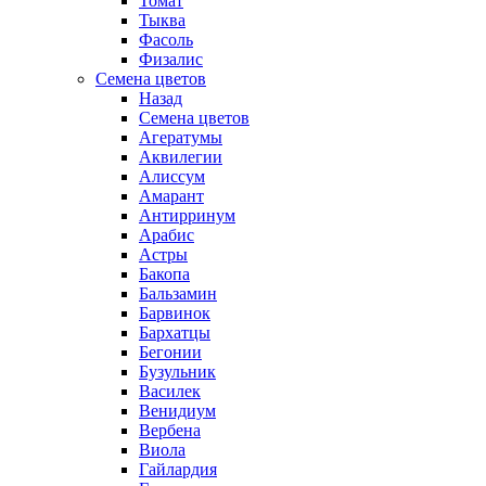
Томат
Тыква
Фасоль
Физалис
Семена цветов
Назад
Семена цветов
Агератумы
Аквилегии
Алиссум
Амарант
Антирринум
Арабис
Астры
Бакопа
Бальзамин
Барвинок
Бархатцы
Бегонии
Бузульник
Василек
Венидиум
Вербена
Виола
Гайлардия