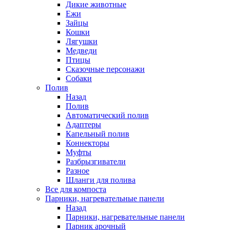
Дикие животные
Ежи
Зайцы
Кошки
Лягушки
Медведи
Птицы
Сказочные персонажи
Собаки
Полив
Назад
Полив
Автоматический полив
Адаптеры
Капельный полив
Коннекторы
Муфты
Разбрызгиватели
Разное
Шланги для полива
Все для компоста
Парники, нагревательные панели
Назад
Парники, нагревательные панели
Парник арочный