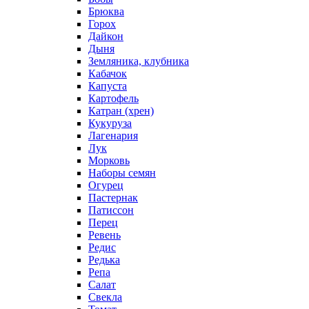
Брюква
Горох
Дайкон
Дыня
Земляника, клубника
Кабачок
Капуста
Картофель
Катран (хрен)
Кукуруза
Лагенария
Лук
Морковь
Наборы семян
Огурец
Пастернак
Патиссон
Перец
Ревень
Редис
Редька
Репа
Салат
Свекла