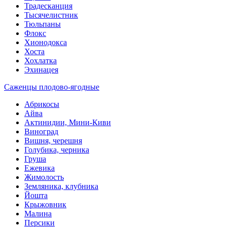
Традесканция
Тысячелистник
Тюльпаны
Флокс
Хионодокса
Хоста
Хохлатка
Эхинацея
Саженцы плодово-ягодные
Абрикосы
Айва
Актинидии, Мини-Киви
Виноград
Вишня, черешня
Голубика, черника
Груша
Ежевика
Жимолость
Земляника, клубника
Йошта
Крыжовник
Малина
Персики