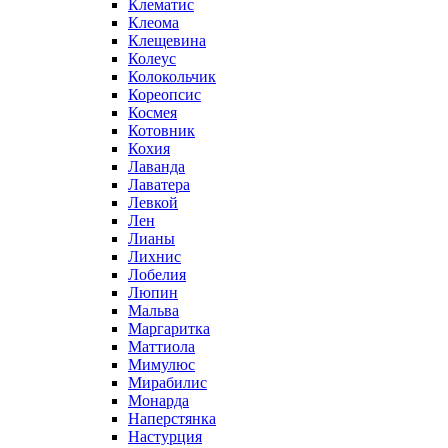
Клематис
Клеома
Клещевина
Колеус
Колокольчик
Кореопсис
Космея
Котовник
Кохия
Лаванда
Лаватера
Левкой
Лен
Лианы
Лихнис
Лобелия
Люпин
Мальва
Маргаритка
Маттиола
Мимулюс
Мирабилис
Монарда
Наперстянка
Настурция