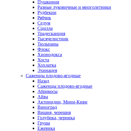
Пушкиния
Разные луковичные и многолетники
Рудбекии
Рябчик
Седум
Сцилла
Традесканция
Тысячелистник
Тюльпаны
Флокс
Хионодокса
Хоста
Хохлатка
Эхинацея
Саженцы плодово-ягодные
Назад
Саженцы плодово-ягодные
Абрикосы
Айва
Актинидии, Мини-Киви
Виноград
Вишня, черешня
Голубика, черника
Груша
Ежевика