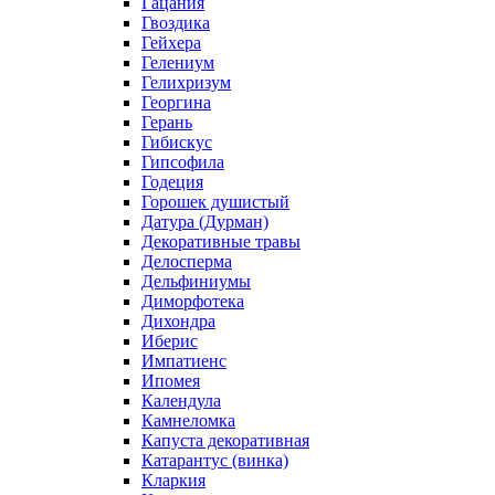
Гацания
Гвоздика
Гейхера
Гелениум
Гелихризум
Георгина
Герань
Гибискус
Гипсофила
Годеция
Горошек душистый
Датура (Дурман)
Декоративные травы
Делосперма
Дельфиниумы
Диморфотека
Дихондра
Иберис
Импатиенс
Ипомея
Календула
Камнеломка
Капуста декоративная
Катарантус (винка)
Кларкия