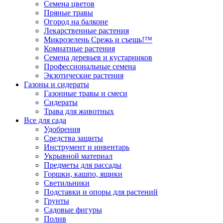
Семена цветов
Пряные травы
Огород на балконе
Лекарственные растения
Микрозелень Срежь и съешь!™
Комнатные растения
Семена деревьев и кустарников
Профессиональные семена
Экзотические растения
Газоны и сидераты
Газонные травы и смеси
Сидераты
Трава для животных
Все для сада
Удобрения
Средства защиты
Инструмент и инвентарь
Укрывной материал
Предметы для рассады
Горшки, кашпо, ящики
Светильники
Подставки и опоры для растений
Грунты
Садовые фигуры
Полив