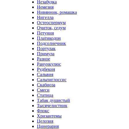
Незабудка
Немезия
Нивянник, ромашка
Нигелла
Остеоспермум
Очиток, седум
Петуния
Платикодон
Подсолнечник
Портулак
Примула
Разное
Ранункулюс
Рудбекия
Сальвия
Сальпиглоссис
Скабиоза
Смеси
Статица
Табак душистый
Тысячелистник
Флокс
Хризантемы
Целозия
Цинерария