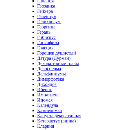
Гацания
Гвоздика
Гейхера
Гелениум
Гелихризум
Георгина
Герань
Гибискус
Гипсофила
Годеция
Горошек душистый
Датура (Дурман)
Декоративные травы
Делосперма
Дельфиниумы
Диморфотека
Дихондра
Иберис
Импатиенс
Ипомея
Календула
Камнеломка
Капуста декоративная
Катарантус (винка)
Кларкия