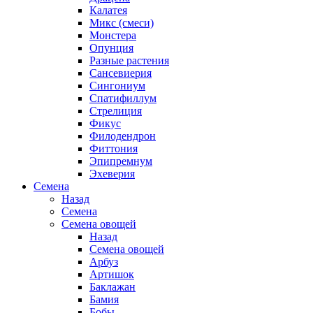
Калатея
Микс (смеси)
Монстера
Опунция
Разные растения
Сансевиерия
Сингониум
Спатифиллум
Стрелиция
Фикус
Филодендрон
Фиттония
Эпипремнум
Эхеверия
Семена
Назад
Семена
Семена овощей
Назад
Семена овощей
Арбуз
Артишок
Баклажан
Бамия
Бобы