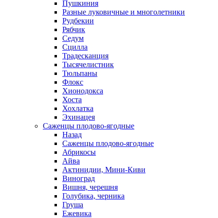
Пушкиния
Разные луковичные и многолетники
Рудбекии
Рябчик
Седум
Сцилла
Традесканция
Тысячелистник
Тюльпаны
Флокс
Хионодокса
Хоста
Хохлатка
Эхинацея
Саженцы плодово-ягодные
Назад
Саженцы плодово-ягодные
Абрикосы
Айва
Актинидии, Мини-Киви
Виноград
Вишня, черешня
Голубика, черника
Груша
Ежевика