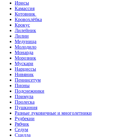
Ирисы
Камассия
Котовник
Кровохлёбка
Крокус
Лилейник
Лилии
Медуница
Молодило
Монарда
Морозник
Мускари
Нарциссы
Нивяник
Пеннисетум
Пионы
Подснежники
Примула
Пролеска
Пушкиния
Разные луковичные и многолетники
Рудбекии
Рябчик
Седум
Сцилла