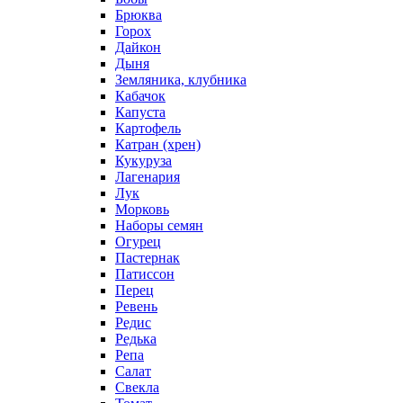
Брюква
Горох
Дайкон
Дыня
Земляника, клубника
Кабачок
Капуста
Картофель
Катран (хрен)
Кукуруза
Лагенария
Лук
Морковь
Наборы семян
Огурец
Пастернак
Патиссон
Перец
Ревень
Редис
Редька
Репа
Салат
Свекла