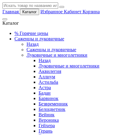
Главная
Избранное
Кабинет
Корзина
Каталог
Каталог
%
Горячие цены
Саженцы и луковичные
Назад
Саженцы и луковичные
Луковичные и многолетники
Назад
Луковичные и многолетники
Аквилегия
Аллиум
Астильба
Астра
Бадан
Барвинок
Безвременник
Белоцветник
Вейник
Вероника
Гейхера
Герань