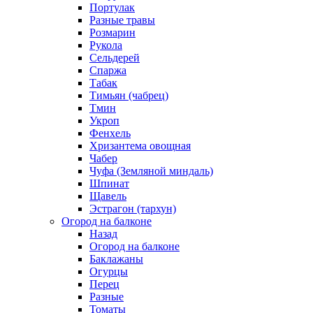
Портулак
Разные травы
Розмарин
Рукола
Сельдерей
Спаржа
Табак
Тимьян (чабрец)
Тмин
Укроп
Фенхель
Хризантема овощная
Чабер
Чуфа (Земляной миндаль)
Шпинат
Щавель
Эстрагон (тархун)
Огород на балконе
Назад
Огород на балконе
Баклажаны
Огурцы
Перец
Разные
Томаты