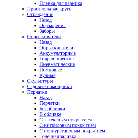
Пленка для парника
Приствольные круги
Ограждения
Назад
Ограждения
Заборы
Опрыскиватели
Назад
Опрыскиватели
Аккумуляторные
Гидравлические
Пневматические
Помповые
Ручные
Скульптуры
Садовые помощники
Перчатки
Назад
Перчатки
Без обливки
В обливке
С латексным покрытием
С нитриловым покрытием
С полиуретановым покрытием
Точечная заливка