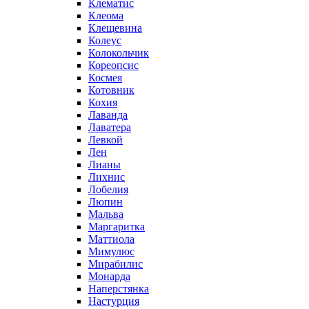
Клематис
Клеома
Клещевина
Колеус
Колокольчик
Кореопсис
Космея
Котовник
Кохия
Лаванда
Лаватера
Левкой
Лен
Лианы
Лихнис
Лобелия
Люпин
Мальва
Маргаритка
Маттиола
Мимулюс
Мирабилис
Монарда
Наперстянка
Настурция