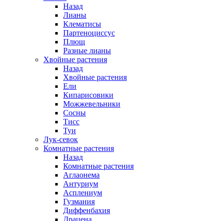
Назад
Лианы
Клематисы
Партеноциссус
Плющ
Разные лианы
Хвойные растения
Назад
Хвойные растения
Ели
Кипарисовики
Можжевельники
Сосны
Тисс
Туи
Лук-севок
Комнатные растения
Назад
Комнатные растения
Аглаонема
Антуриум
Асплениум
Гузмания
Диффенбахия
Драцена