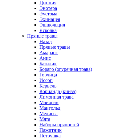
Цинния
Энотера
Эустома
Эхинацея
Эшшольция
Ясколка
Пряные травы
Назад
Пряные травы
Амарант
Анис
Базилик
Бораго (огуречная трава)
Горчица
Иссоп
Кервель
Кориандр (кинза)
Лимонная трава
Майоран
Мангольд
Мелисса
Мята
Наборы пряностей
Пажитник
Петрушка