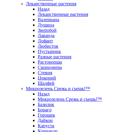
Лекарственные растения
Назад
Лекарственные растения
Валериана
Душица
Зверобой
Лаванда
Лофант
Любисток
Пустырник
Разные растения
Расторопша
Скорцонера
Стевия
Цикорий
Шалфей
Микрозелень Срежь и съешь!™
Назад
Микрозелень Срежь и съешь!™
Базилик
Бораго
Горошек
Дайкон
Капуста
Кориандр