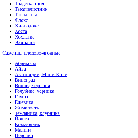
Традесканция
Тысячелистник
Тюльпаны
Флокс
Хионодокса
Хоста
Хохлатка
Эхинацея
Саженцы плодово-ягодные
Абрикосы
Айва
Актинидии, Мини-Киви
Виноград
Вишня, черешня
Голубика, черника
Груша
Ежевика
Жимолость
Земляника, клубника
Йошта
Крыжовник
Малина
Персики