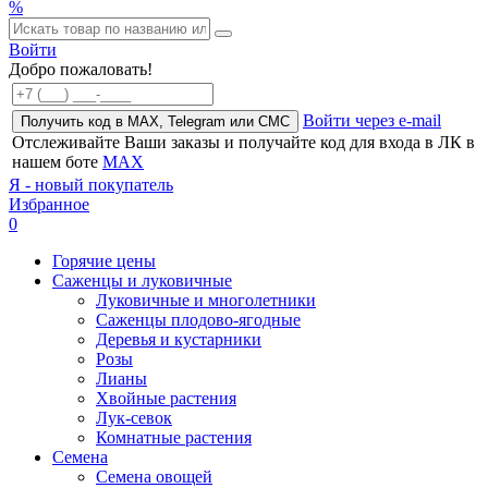
%
Войти
Добро пожаловать!
Войти через e-mail
Получить код в MAX, Telegram или СМС
Отслеживайте Ваши заказы и получайте код для входа в ЛК в
нашем боте
MAX
Я - новый покупатель
Избранное
0
Горячие цены
Саженцы и луковичные
Луковичные и многолетники
Саженцы плодово-ягодные
Деревья и кустарники
Розы
Лианы
Хвойные растения
Лук-севок
Комнатные растения
Семена
Семена овощей