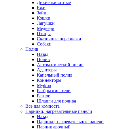
Дикие животные
Ежи
Зайцы
Кошки
Лягушки
Медведи
Птицы
Сказочные персонажи
Собаки
Полив
Назад
Полив
Автоматический полив
Адаптеры
Капельный полив
Коннекторы
Муфты
Разбрызгиватели
Разное
Шланги для полива
Все для компоста
Парники, нагревательные панели
Назад
Парники, нагревательные панели
Парник арочный