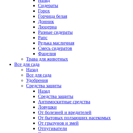
Назад
Сидераты
Горох
Горчица белая
Донник
Люцерна
Разные сидераты
Рапс
Редька масличная
Смесь сидератов
Фацелия
Трава для животных
Все для сада
Назад
Все для сада
Удобрения
Средства защиты
Назад
Средства защиты
Антимоскитные средства
Ловушки
От болезней и вредителей
От бытовых ползающих насекомых
От грызунов и змей
Отпугиватели