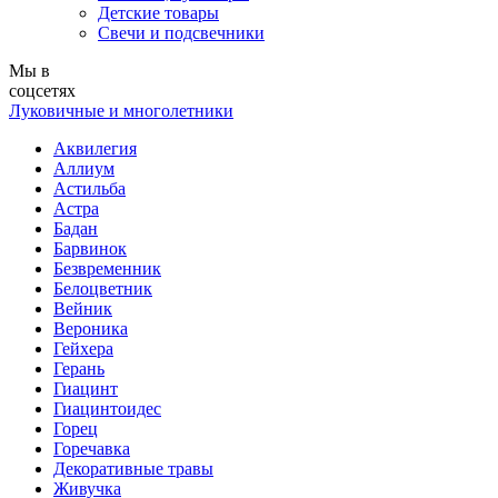
Детские товары
Свечи и подсвечники
Мы в
соцсетях
Луковичные и многолетники
Аквилегия
Аллиум
Астильба
Астра
Бадан
Барвинок
Безвременник
Белоцветник
Вейник
Вероника
Гейхера
Герань
Гиацинт
Гиацинтоидес
Горец
Горечавка
Декоративные травы
Живучка