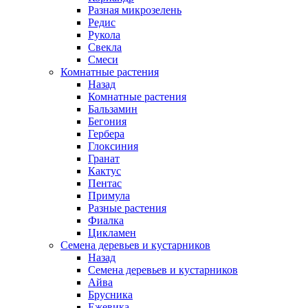
Разная микрозелень
Редис
Рукола
Свекла
Смеси
Комнатные растения
Назад
Комнатные растения
Бальзамин
Бегония
Гербера
Глоксиния
Гранат
Кактус
Пентас
Примула
Разные растения
Фиалка
Цикламен
Семена деревьев и кустарников
Назад
Семена деревьев и кустарников
Айва
Брусника
Ежевика