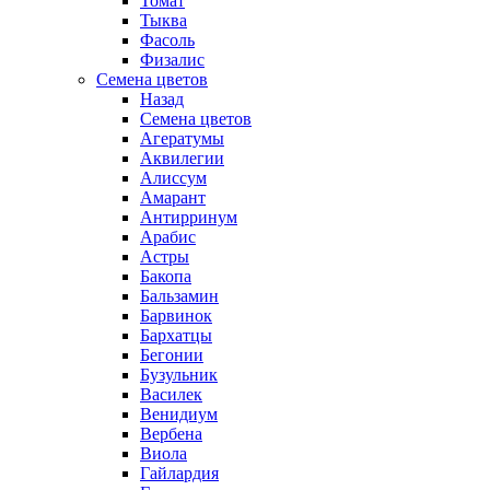
Томат
Тыква
Фасоль
Физалис
Семена цветов
Назад
Семена цветов
Агератумы
Аквилегии
Алиссум
Амарант
Антирринум
Арабис
Астры
Бакопа
Бальзамин
Барвинок
Бархатцы
Бегонии
Бузульник
Василек
Венидиум
Вербена
Виола
Гайлардия