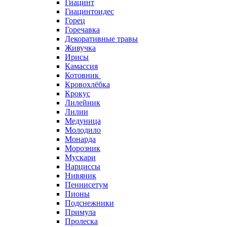
Гиацинт
Гиацинтоидес
Горец
Горечавка
Декоративные травы
Живучка
Ирисы
Камассия
Котовник
Кровохлёбка
Крокус
Лилейник
Лилии
Медуница
Молодило
Монарда
Морозник
Мускари
Нарциссы
Нивяник
Пеннисетум
Пионы
Подснежники
Примула
Пролеска