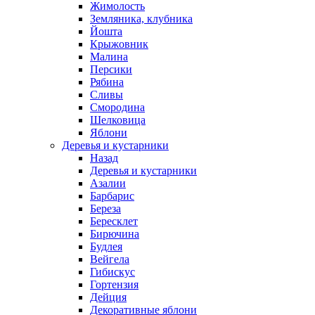
Жимолость
Земляника, клубника
Йошта
Крыжовник
Малина
Персики
Рябина
Сливы
Смородина
Шелковица
Яблони
Деревья и кустарники
Назад
Деревья и кустарники
Азалии
Барбарис
Береза
Бересклет
Бирючина
Будлея
Вейгела
Гибискус
Гортензия
Дейция
Декоративные яблони