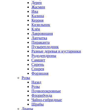
Дерен
Жасмин
Ива
Калина
Керрия
Кизильник
Клён
Лавровишня
Лапчатка
Пираканта
Пузыреплодник
Разные деревья и кустарники
Рододендроны
Самшит
Сирень
Спирея
Форзиция
Розы
Назад
Розы
Почвопокровные
Флорибунда
Чайно-гибридные
Шрабы
Лианы