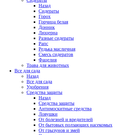
Сидераты
Назад
Сидераты
Горох
Горчица белая
Донник
Люцерна
Разные сидераты
Рапс
Редька масличная
Смесь сидератов
Фацелия
Трава для животных
Все для сада
Назад
Все для сада
Удобрения
Средства защиты
Назад
Средства защиты
Антимоскитные средства
Ловушки
От болезней и вредителей
От бытовых ползающих насекомых
От грызунов и змей