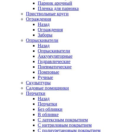
Парник арочный
Пленка для парника
Приствольные круги
Ограждения
Назад
Ограждения
Заборы
Опрыскиватели
Назад
Опрыскиватели
Аккумуляторные
Гидравлические
Пневматические
Помповые
Ручные
Скульптуры
Садовые помощники
Перчатки
Назад
Перчатки
Без обливки
В обливке
С латексным покрытием
С нитриловым покрытием
С полиуретановым покрытием