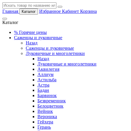
Главная
Избранное
Кабинет
Корзина
Каталог
Каталог
%
Горячие цены
Саженцы и луковичные
Назад
Саженцы и луковичные
Луковичные и многолетники
Назад
Луковичные и многолетники
Аквилегия
Аллиум
Астильба
Астра
Бадан
Барвинок
Безвременник
Белоцветник
Вейник
Вероника
Гейхера
Герань