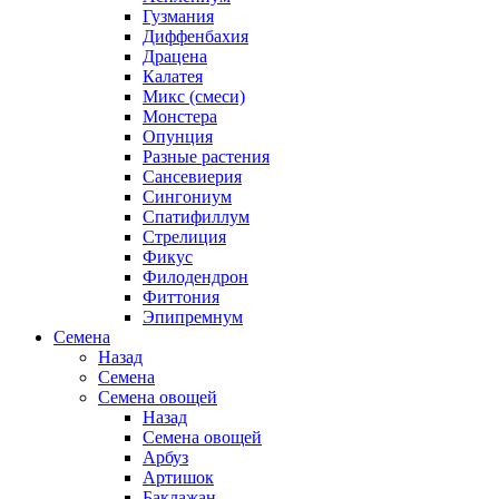
Гузмания
Диффенбахия
Драцена
Калатея
Микс (смеси)
Монстера
Опунция
Разные растения
Сансевиерия
Сингониум
Спатифиллум
Стрелиция
Фикус
Филодендрон
Фиттония
Эпипремнум
Семена
Назад
Семена
Семена овощей
Назад
Семена овощей
Арбуз
Артишок
Баклажан