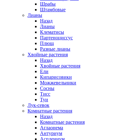
Шрабы
Штамбовые
Лианы
Назад
Лианы
Клематисы
Партеноциссус
Плющ
Разные лианы
Хвойные растения
Назад
Хвойные растения
Ели
Кипарисовики
Можжевельники
Сосны
Тисс
Туи
Лук-севок
Комнатные растения
Назад
Комнатные растения
Аглаонема
Антуриум
Асплениум