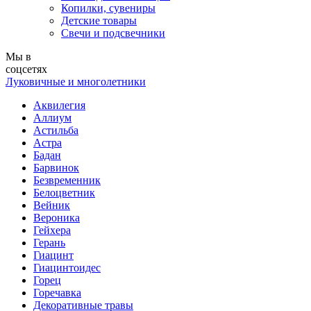
Копилки, сувениры
Детские товары
Свечи и подсвечники
Мы в
соцсетях
Луковичные и многолетники
Аквилегия
Аллиум
Астильба
Астра
Бадан
Барвинок
Безвременник
Белоцветник
Вейник
Вероника
Гейхера
Герань
Гиацинт
Гиацинтоидес
Горец
Горечавка
Декоративные травы