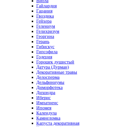
Виола
Гайлардия
Гацания
Гвоздика
Гейхера
Гелениум
Гелихризум
Георгина
Герань
Гибискус
Гипсофила
Годеция
Горошек душистый
Датура (Дурман)
Декоративные травы
Делосперма
Дельфиниумы
Диморфотека
Дихондра
Иберис
Импатиенс
Ипомея
Календула
Камнеломка
Капуста декоративная