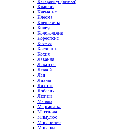
Катарантус (винка)
Кларкия
Клематис
Клеома
Клещевина
Колеус
Колокольчик
Кореопсис
Космея
Котовник
Кохия
Лаванда
Лаватера
Левкой
Лен
Лианы
Лихнис
Лобелия
Люпин
Мальва
Маргаритка
Маттиола
Мимулюс
Мирабилис
Монарда