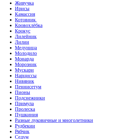
Живучка
Ирисы
Камассия
Котовник
Кровохлёбка
Крокус
Лилейник
Лилии
Медуница
Молодило
Монарда
Морозник
Мускари
Нарциссы
Нивяник
Пеннисетум
Пионы
Подснежники
Примула
Пролеска
Пушкиния
Разные луковичные и многолетники
Рудбекии
Рябчик
Седум