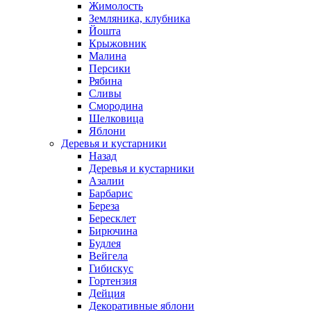
Жимолость
Земляника, клубника
Йошта
Крыжовник
Малина
Персики
Рябина
Сливы
Смородина
Шелковица
Яблони
Деревья и кустарники
Назад
Деревья и кустарники
Азалии
Барбарис
Береза
Бересклет
Бирючина
Будлея
Вейгела
Гибискус
Гортензия
Дейция
Декоративные яблони