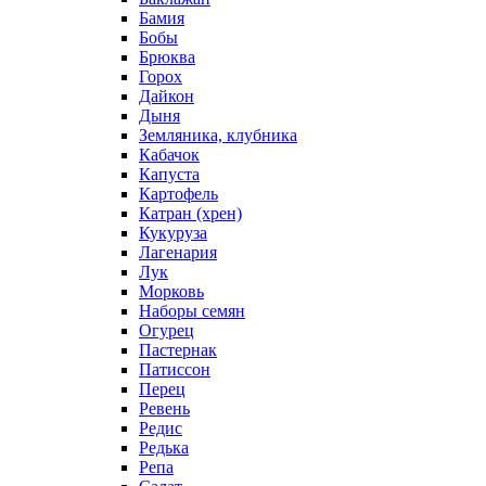
Бамия
Бобы
Брюква
Горох
Дайкон
Дыня
Земляника, клубника
Кабачок
Капуста
Картофель
Катран (хрен)
Кукуруза
Лагенария
Лук
Морковь
Наборы семян
Огурец
Пастернак
Патиссон
Перец
Ревень
Редис
Редька
Репа