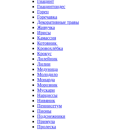
Гиацинт
Гиацинтоидес
Горец
Горечавка
Декоративные травы
Живучка
Ирисы
Камассия
Котовник
Кровохлёбка
Крокус
Лилейник
Лилии
Медуница
Молодило
Монарда
Морозник
Мускари
Нарциссы
Нивяник
Пеннисетум
Пионы
Подснежники
Примула
Пролеска