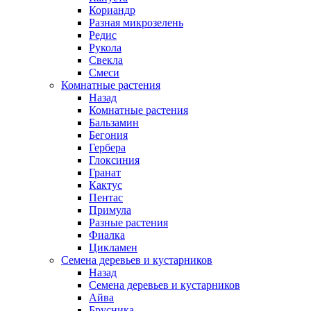
Кориандр
Разная микрозелень
Редис
Рукола
Свекла
Смеси
Комнатные растения
Назад
Комнатные растения
Бальзамин
Бегония
Гербера
Глоксиния
Гранат
Кактус
Пентас
Примула
Разные растения
Фиалка
Цикламен
Семена деревьев и кустарников
Назад
Семена деревьев и кустарников
Айва
Брусника