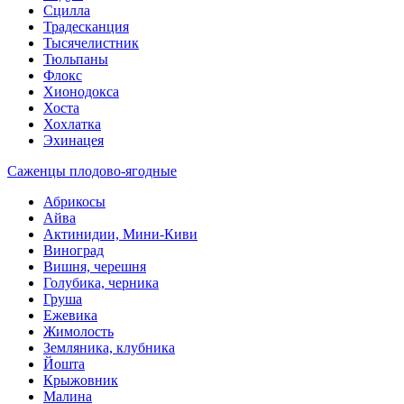
Сцилла
Традесканция
Тысячелистник
Тюльпаны
Флокс
Хионодокса
Хоста
Хохлатка
Эхинацея
Саженцы плодово-ягодные
Абрикосы
Айва
Актинидии, Мини-Киви
Виноград
Вишня, черешня
Голубика, черника
Груша
Ежевика
Жимолость
Земляника, клубника
Йошта
Крыжовник
Малина