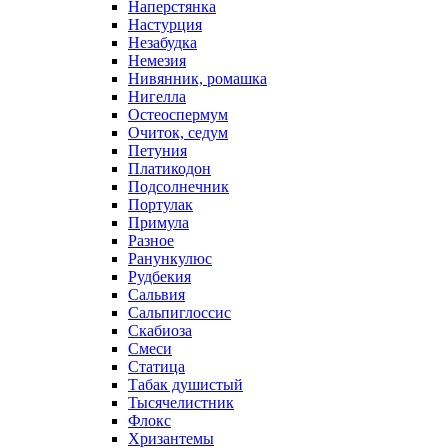
Наперстянка
Настурция
Незабудка
Немезия
Нивянник, ромашка
Нигелла
Остеоспермум
Очиток, седум
Петуния
Платикодон
Подсолнечник
Портулак
Примула
Разное
Ранункулюс
Рудбекия
Сальвия
Сальпиглоссис
Скабиоза
Смеси
Статица
Табак душистый
Тысячелистник
Флокс
Хризантемы