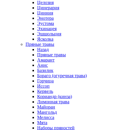
Целозия
Цинерария
Цинния
Энотера
Эустома
Эхинацея
Эшшольция
Ясколка
Пряные травы
Назад
Пряные травы
Амарант
Анис
Базилик
Бораго (огуречная трава)
Горчица
Иссоп
Кервель
Кориандр (кинза)
Лимонная трава
Майоран
Мангольд
Мелисса
Мята
Наборы пряностей