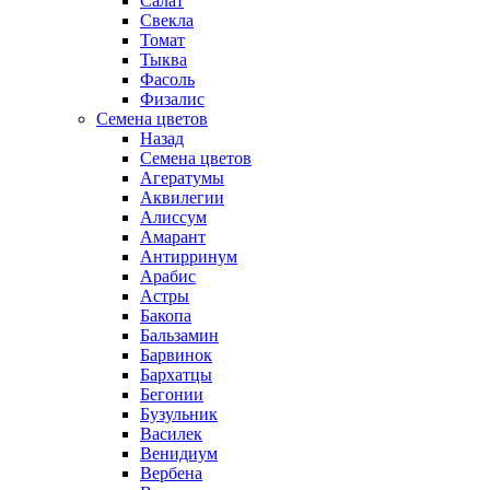
Салат
Свекла
Томат
Тыква
Фасоль
Физалис
Семена цветов
Назад
Семена цветов
Агератумы
Аквилегии
Алиссум
Амарант
Антирринум
Арабис
Астры
Бакопа
Бальзамин
Барвинок
Бархатцы
Бегонии
Бузульник
Василек
Венидиум
Вербена