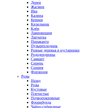
Дерен
Жасмин
Ива
Калина
Керрия
Кизильник
Клён
Лавровишня
Лапчатка
Пираканта
Пузыреплодник
Разные деревья и кустарники
Рододендроны
Самшит
Сирень
Спирея
Форзиция
Розы
Назад
Розы
Кустовые
Плетистые
Почвопокровные
Флорибунда
Чайно-гибридные