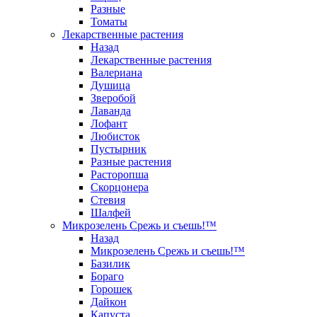
Разные
Томаты
Лекарственные растения
Назад
Лекарственные растения
Валериана
Душица
Зверобой
Лаванда
Лофант
Любисток
Пустырник
Разные растения
Расторопша
Скорцонера
Стевия
Шалфей
Микрозелень Срежь и съешь!™
Назад
Микрозелень Срежь и съешь!™
Базилик
Бораго
Горошек
Дайкон
Капуста