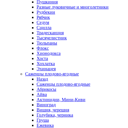
Пушкиния
Разные луковичные и многолетники
Рудбекии
Рябчик
Седум
Сцилла
Традесканция
Тысячелистник
Тюльпаны
Флокс
Хионодокса
Хоста
Хохлатка
Эхинацея
Саженцы плодово-ягодные
Назад
Саженцы плодово-ягодные
Абрикосы
Айва
Актинидии, Мини-Киви
Виноград
Вишня, черешня
Голубика, черника
Груша
Ежевика