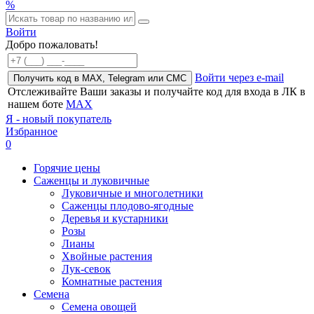
%
Войти
Добро пожаловать!
Войти через e-mail
Получить код в MAX, Telegram или СМС
Отслеживайте Ваши заказы и получайте код для входа в ЛК в
нашем боте
MAX
Я - новый покупатель
Избранное
0
Горячие цены
Саженцы и луковичные
Луковичные и многолетники
Саженцы плодово-ягодные
Деревья и кустарники
Розы
Лианы
Хвойные растения
Лук-севок
Комнатные растения
Семена
Семена овощей