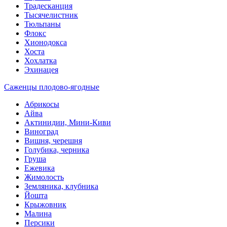
Традесканция
Тысячелистник
Тюльпаны
Флокс
Хионодокса
Хоста
Хохлатка
Эхинацея
Саженцы плодово-ягодные
Абрикосы
Айва
Актинидии, Мини-Киви
Виноград
Вишня, черешня
Голубика, черника
Груша
Ежевика
Жимолость
Земляника, клубника
Йошта
Крыжовник
Малина
Персики