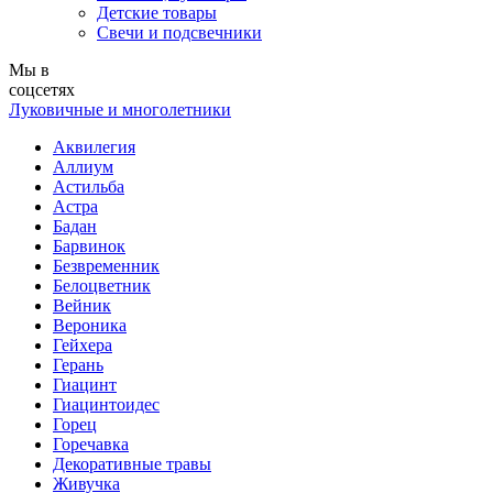
Детские товары
Свечи и подсвечники
Мы в
соцсетях
Луковичные и многолетники
Аквилегия
Аллиум
Астильба
Астра
Бадан
Барвинок
Безвременник
Белоцветник
Вейник
Вероника
Гейхера
Герань
Гиацинт
Гиацинтоидес
Горец
Горечавка
Декоративные травы
Живучка