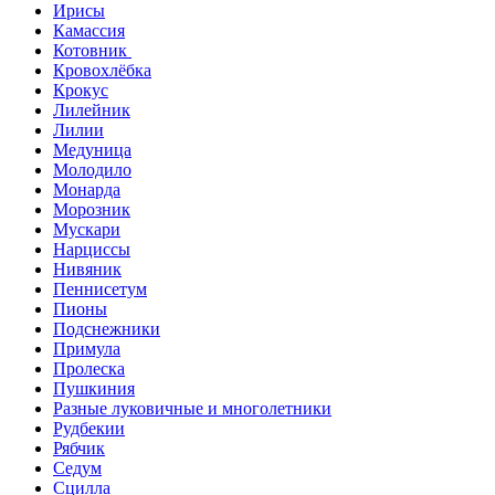
Ирисы
Камассия
Котовник
Кровохлёбка
Крокус
Лилейник
Лилии
Медуница
Молодило
Монарда
Морозник
Мускари
Нарциссы
Нивяник
Пеннисетум
Пионы
Подснежники
Примула
Пролеска
Пушкиния
Разные луковичные и многолетники
Рудбекии
Рябчик
Седум
Сцилла