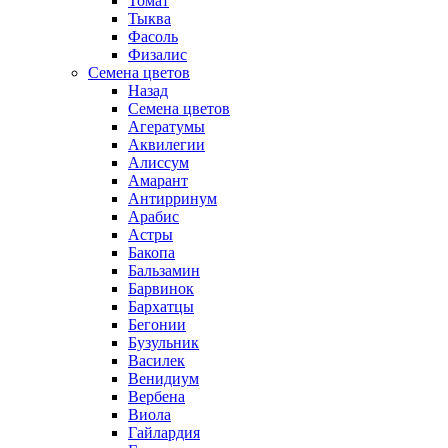
Томат
Тыква
Фасоль
Физалис
Семена цветов
Назад
Семена цветов
Агератумы
Аквилегии
Алиссум
Амарант
Антирринум
Арабис
Астры
Бакопа
Бальзамин
Барвинок
Бархатцы
Бегонии
Бузульник
Василек
Венидиум
Вербена
Виола
Гайлардия