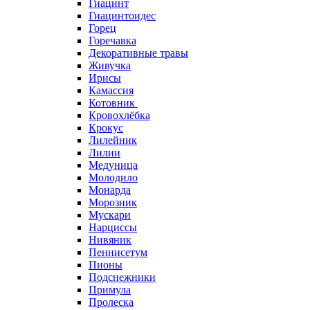
Гиацинт
Гиацинтоидес
Горец
Горечавка
Декоративные травы
Живучка
Ирисы
Камассия
Котовник
Кровохлёбка
Крокус
Лилейник
Лилии
Медуница
Молодило
Монарда
Морозник
Мускари
Нарциссы
Нивяник
Пеннисетум
Пионы
Подснежники
Примула
Пролеска