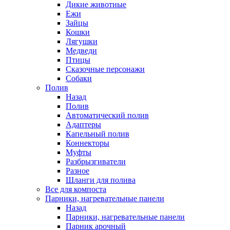
Дикие животные
Ежи
Зайцы
Кошки
Лягушки
Медведи
Птицы
Сказочные персонажи
Собаки
Полив
Назад
Полив
Автоматический полив
Адаптеры
Капельный полив
Коннекторы
Муфты
Разбрызгиватели
Разное
Шланги для полива
Все для компоста
Парники, нагревательные панели
Назад
Парники, нагревательные панели
Парник арочный