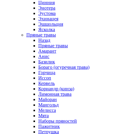
Цинния
Энотера
Эустома
Эхинацея
Эшшольция
Ясколка
Пряные травы
Назад
Пряные травы
Амарант
Анис
Базилик
Бораго (огуречная трава)
Горчица
Иссоп
Кервель
Кориандр (кинза)
Лимонная трава
Майоран
Мангольд
Мелисса
Мята
Наборы пряностей
Пажитник
Петрушка