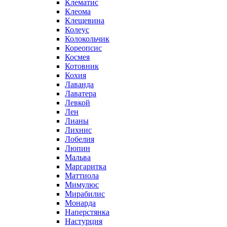
Клематис
Клеома
Клещевина
Колеус
Колокольчик
Кореопсис
Космея
Котовник
Кохия
Лаванда
Лаватера
Левкой
Лен
Лианы
Лихнис
Лобелия
Люпин
Мальва
Маргаритка
Маттиола
Мимулюс
Мирабилис
Монарда
Наперстянка
Настурция