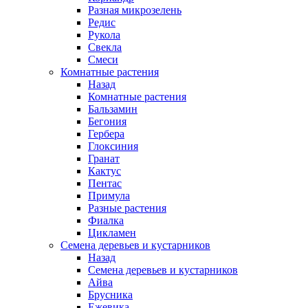
Разная микрозелень
Редис
Рукола
Свекла
Смеси
Комнатные растения
Назад
Комнатные растения
Бальзамин
Бегония
Гербера
Глоксиния
Гранат
Кактус
Пентас
Примула
Разные растения
Фиалка
Цикламен
Семена деревьев и кустарников
Назад
Семена деревьев и кустарников
Айва
Брусника
Ежевика