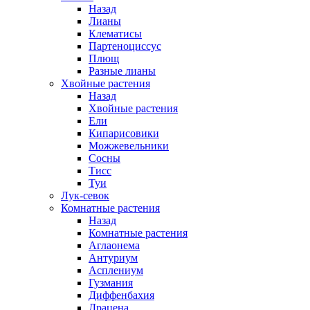
Назад
Лианы
Клематисы
Партеноциссус
Плющ
Разные лианы
Хвойные растения
Назад
Хвойные растения
Ели
Кипарисовики
Можжевельники
Сосны
Тисс
Туи
Лук-севок
Комнатные растения
Назад
Комнатные растения
Аглаонема
Антуриум
Асплениум
Гузмания
Диффенбахия
Драцена