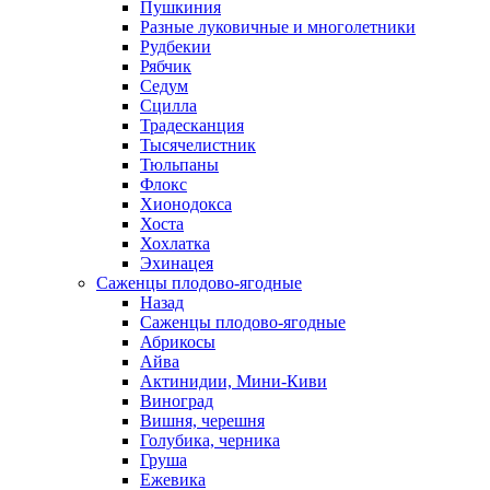
Пушкиния
Разные луковичные и многолетники
Рудбекии
Рябчик
Седум
Сцилла
Традесканция
Тысячелистник
Тюльпаны
Флокс
Хионодокса
Хоста
Хохлатка
Эхинацея
Саженцы плодово-ягодные
Назад
Саженцы плодово-ягодные
Абрикосы
Айва
Актинидии, Мини-Киви
Виноград
Вишня, черешня
Голубика, черника
Груша
Ежевика