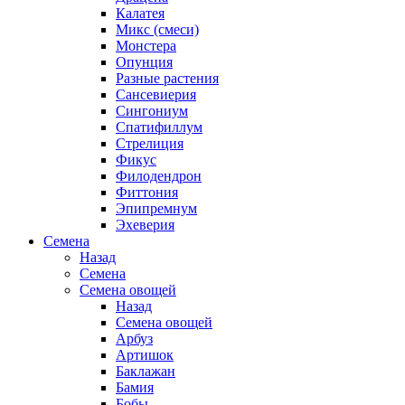
Калатея
Микс (смеси)
Монстера
Опунция
Разные растения
Сансевиерия
Сингониум
Спатифиллум
Стрелиция
Фикус
Филодендрон
Фиттония
Эпипремнум
Эхеверия
Семена
Назад
Семена
Семена овощей
Назад
Семена овощей
Арбуз
Артишок
Баклажан
Бамия
Бобы