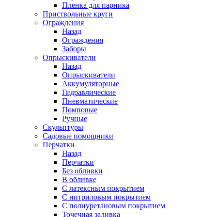
Пленка для парника
Приствольные круги
Ограждения
Назад
Ограждения
Заборы
Опрыскиватели
Назад
Опрыскиватели
Аккумуляторные
Гидравлические
Пневматические
Помповые
Ручные
Скульптуры
Садовые помощники
Перчатки
Назад
Перчатки
Без обливки
В обливке
С латексным покрытием
С нитриловым покрытием
С полиуретановым покрытием
Точечная заливка