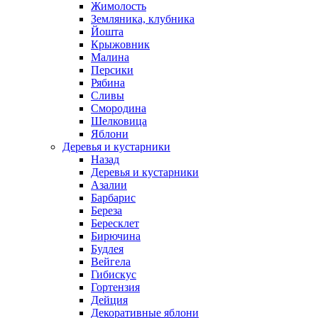
Жимолость
Земляника, клубника
Йошта
Крыжовник
Малина
Персики
Рябина
Сливы
Смородина
Шелковица
Яблони
Деревья и кустарники
Назад
Деревья и кустарники
Азалии
Барбарис
Береза
Бересклет
Бирючина
Будлея
Вейгела
Гибискус
Гортензия
Дейция
Декоративные яблони