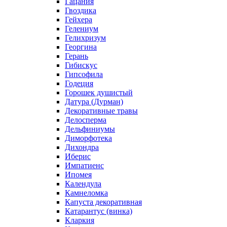
Гацания
Гвоздика
Гейхера
Гелениум
Гелихризум
Георгина
Герань
Гибискус
Гипсофила
Годеция
Горошек душистый
Датура (Дурман)
Декоративные травы
Делосперма
Дельфиниумы
Диморфотека
Дихондра
Иберис
Импатиенс
Ипомея
Календула
Камнеломка
Капуста декоративная
Катарантус (винка)
Кларкия