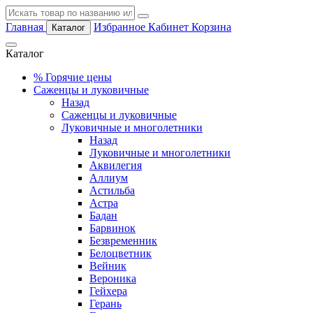
Главная
Избранное
Кабинет
Корзина
Каталог
Каталог
%
Горячие цены
Саженцы и луковичные
Назад
Саженцы и луковичные
Луковичные и многолетники
Назад
Луковичные и многолетники
Аквилегия
Аллиум
Астильба
Астра
Бадан
Барвинок
Безвременник
Белоцветник
Вейник
Вероника
Гейхера
Герань