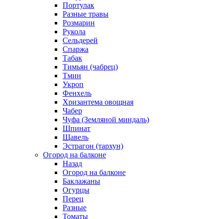
Портулак
Разные травы
Розмарин
Рукола
Сельдерей
Спаржа
Табак
Тимьян (чабрец)
Тмин
Укроп
Фенхель
Хризантема овощная
Чабер
Чуфа (Земляной миндаль)
Шпинат
Щавель
Эстрагон (тархун)
Огород на балконе
Назад
Огород на балконе
Баклажаны
Огурцы
Перец
Разные
Томаты