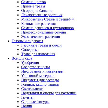
Семена цветов
Пряные травы
Огород на балконе
Лекарственные растения
Микрозелень Срежь и съешь!™
Комнатные растения
Семена деревьев и кустарников
Профессиональные семена
Экзотические растения
Газоны и сидераты
Газонные травы и смеси
Сидераты
Трава для животных
Все для сада
Удобрения
Средства защиты
Инструмент и инвентарь
Укрывной материал
Предметы для рассады
Горшки, кашпо, ящики
Светильники
Подставки и опоры для растений
Грунты
Садовые фигуры
Полив