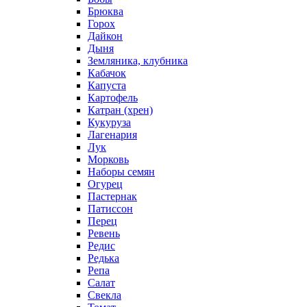
Брюква
Горох
Дайкон
Дыня
Земляника, клубника
Кабачок
Капуста
Картофель
Катран (хрен)
Кукуруза
Лагенария
Лук
Морковь
Наборы семян
Огурец
Пастернак
Патиссон
Перец
Ревень
Редис
Редька
Репа
Салат
Свекла