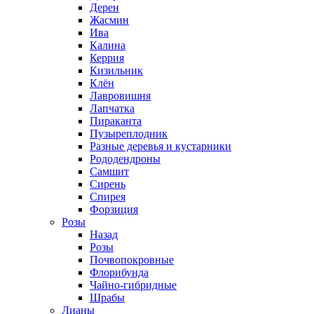
Дерен
Жасмин
Ива
Калина
Керрия
Кизильник
Клён
Лавровишня
Лапчатка
Пираканта
Пузыреплодник
Разные деревья и кустарники
Рододендроны
Самшит
Сирень
Спирея
Форзиция
Розы
Назад
Розы
Почвопокровные
Флорибунда
Чайно-гибридные
Шрабы
Лианы