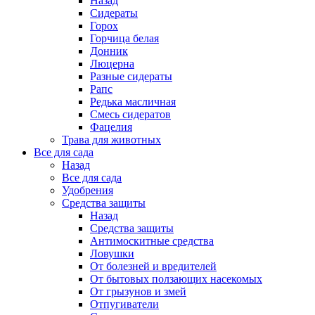
Назад
Сидераты
Горох
Горчица белая
Донник
Люцерна
Разные сидераты
Рапс
Редька масличная
Смесь сидератов
Фацелия
Трава для животных
Все для сада
Назад
Все для сада
Удобрения
Средства защиты
Назад
Средства защиты
Антимоскитные средства
Ловушки
От болезней и вредителей
От бытовых ползающих насекомых
От грызунов и змей
Отпугиватели