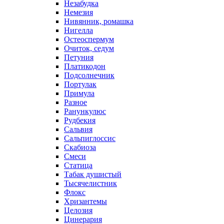
Незабудка
Немезия
Нивянник, ромашка
Нигелла
Остеоспермум
Очиток, седум
Петуния
Платикодон
Подсолнечник
Портулак
Примула
Разное
Ранункулюс
Рудбекия
Сальвия
Сальпиглоссис
Скабиоза
Смеси
Статица
Табак душистый
Тысячелистник
Флокс
Хризантемы
Целозия
Цинерария