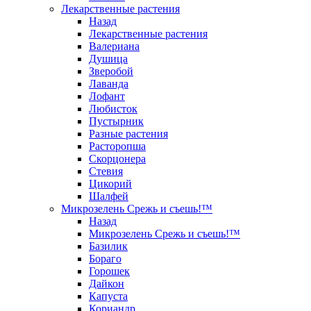
Лекарственные растения
Назад
Лекарственные растения
Валериана
Душица
Зверобой
Лаванда
Лофант
Любисток
Пустырник
Разные растения
Расторопша
Скорцонера
Стевия
Цикорий
Шалфей
Микрозелень Срежь и съешь!™
Назад
Микрозелень Срежь и съешь!™
Базилик
Бораго
Горошек
Дайкон
Капуста
Кориандр