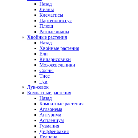
Назад
Лианы
Клематисы
Партеноциссус
Плющ
Разные лианы
Хвойные растения
Назад
Хвойные растения
Ели
Кипарисовики
Можжевельники
Сосны
Тисс
Туи
Лук-севок
Комнатные растения
Назад
Комнатные растения
Аглаонема
Антуриум
Асплениум
Гузмания
Диффенбахия
Драцена