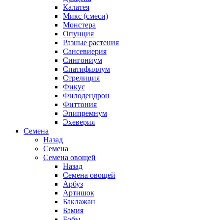
Калатея
Микс (смеси)
Монстера
Опунция
Разные растения
Сансевиерия
Сингониум
Спатифиллум
Стрелиция
Фикус
Филодендрон
Фиттония
Эпипремнум
Эхеверия
Семена
Назад
Семена
Семена овощей
Назад
Семена овощей
Арбуз
Артишок
Баклажан
Бамия
Бобы