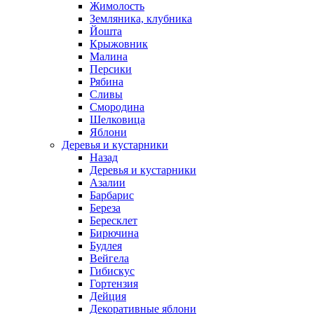
Жимолость
Земляника, клубника
Йошта
Крыжовник
Малина
Персики
Рябина
Сливы
Смородина
Шелковица
Яблони
Деревья и кустарники
Назад
Деревья и кустарники
Азалии
Барбарис
Береза
Бересклет
Бирючина
Будлея
Вейгела
Гибискус
Гортензия
Дейция
Декоративные яблони