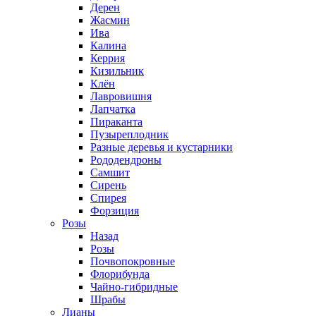
Дерен
Жасмин
Ива
Калина
Керрия
Кизильник
Клён
Лавровишня
Лапчатка
Пираканта
Пузыреплодник
Разные деревья и кустарники
Рододендроны
Самшит
Сирень
Спирея
Форзиция
Розы
Назад
Розы
Почвопокровные
Флорибунда
Чайно-гибридные
Шрабы
Лианы