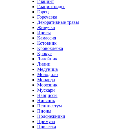
Гиацинт
Гиацинтоидес
Горец
Горечавка
Декоративные травы
Живучка
Ирисы
Камассия
Котовник
Кровохлёбка
Крокус
Лилейник
Лилии
Медуница
Молодило
Монарда
Морозник
Мускари
Нарциссы
Нивяник
Пеннисетум
Пионы
Подснежники
Примула
Пролеска