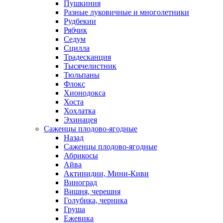
Пушкиния
Разные луковичные и многолетники
Рудбекии
Рябчик
Седум
Сцилла
Традесканция
Тысячелистник
Тюльпаны
Флокс
Хионодокса
Хоста
Хохлатка
Эхинацея
Саженцы плодово-ягодные
Назад
Саженцы плодово-ягодные
Абрикосы
Айва
Актинидии, Мини-Киви
Виноград
Вишня, черешня
Голубика, черника
Груша
Ежевика