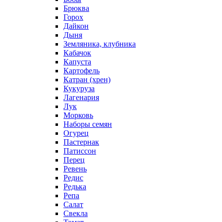
Брюква
Горох
Дайкон
Дыня
Земляника, клубника
Кабачок
Капуста
Картофель
Катран (хрен)
Кукуруза
Лагенария
Лук
Морковь
Наборы семян
Огурец
Пастернак
Патиссон
Перец
Ревень
Редис
Редька
Репа
Салат
Свекла