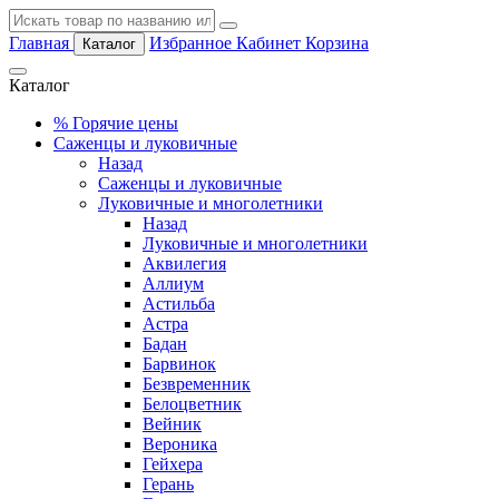
Главная
Избранное
Кабинет
Корзина
Каталог
Каталог
%
Горячие цены
Саженцы и луковичные
Назад
Саженцы и луковичные
Луковичные и многолетники
Назад
Луковичные и многолетники
Аквилегия
Аллиум
Астильба
Астра
Бадан
Барвинок
Безвременник
Белоцветник
Вейник
Вероника
Гейхера
Герань