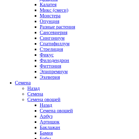
Калатея
Микс (смеси)
Монстера
Опунция
Разные растения
Сансевиерия
Сингониум
Спатифиллум
Стрелиция
Фикус
Филодендрон
Фиттония
Эпипремнум
Эхеверия
Семена
Назад
Семена
Семена овощей
Назад
Семена овощей
Арбуз
Артишок
Баклажан
Бамия
Бобы