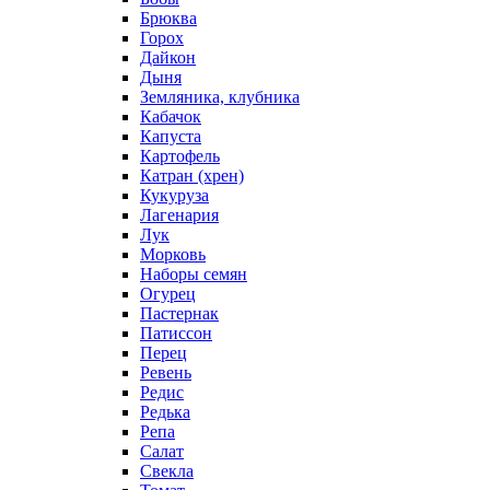
Брюква
Горох
Дайкон
Дыня
Земляника, клубника
Кабачок
Капуста
Картофель
Катран (хрен)
Кукуруза
Лагенария
Лук
Морковь
Наборы семян
Огурец
Пастернак
Патиссон
Перец
Ревень
Редис
Редька
Репа
Салат
Свекла