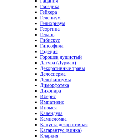
Гацания
Гвоздика
Гейхера
Гелениум
Гелихризум
Георгина
Герань
Гибискус
Гипсофила
Годеция
Горошек душистый
Датура (Дурман)
Декоративные травы
Делосперма
Дельфиниумы
Диморфотека
Дихондра
Иберис
Импатиенс
Ипомея
Календула
Камнеломка
Капуста декоративная
Катарантус (винка)
Кларкия