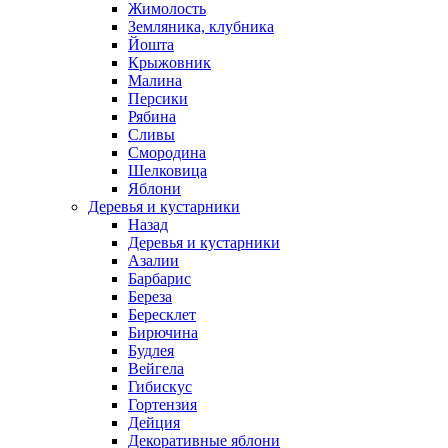
Жимолость
Земляника, клубника
Йошта
Крыжовник
Малина
Персики
Рябина
Сливы
Смородина
Шелковица
Яблони
Деревья и кустарники
Назад
Деревья и кустарники
Азалии
Барбарис
Береза
Бересклет
Бирючина
Будлея
Вейгела
Гибискус
Гортензия
Дейция
Декоративные яблони