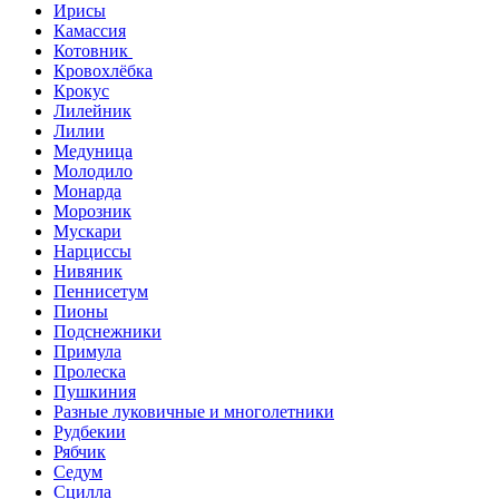
Ирисы
Камассия
Котовник
Кровохлёбка
Крокус
Лилейник
Лилии
Медуница
Молодило
Монарда
Морозник
Мускари
Нарциссы
Нивяник
Пеннисетум
Пионы
Подснежники
Примула
Пролеска
Пушкиния
Разные луковичные и многолетники
Рудбекии
Рябчик
Седум
Сцилла