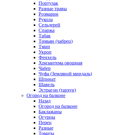
Портулак
Разные травы
Розмарин
Рукола
Сельдерей
Спаржа
Табак
Тимьян (чабрец)
Тмин
Укроп
Фенхель
Хризантема овощная
Чабер
Чуфа (Земляной миндаль)
Шпинат
Щавель
Эстрагон (тархун)
Огород на балконе
Назад
Огород на балконе
Баклажаны
Огурцы
Перец
Разные
Томаты