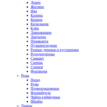
Дерен
Жасмин
Ива
Калина
Керрия
Кизильник
Клён
Лавровишня
Лапчатка
Пираканта
Пузыреплодник
Разные деревья и кустарники
Рододендроны
Самшит
Сирень
Спирея
Форзиция
Розы
Назад
Розы
Почвопокровные
Флорибунда
Чайно-гибридные
Шрабы
Лианы