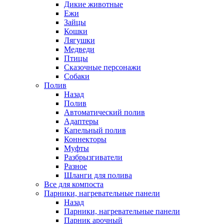
Дикие животные
Ежи
Зайцы
Кошки
Лягушки
Медведи
Птицы
Сказочные персонажи
Собаки
Полив
Назад
Полив
Автоматический полив
Адаптеры
Капельный полив
Коннекторы
Муфты
Разбрызгиватели
Разное
Шланги для полива
Все для компоста
Парники, нагревательные панели
Назад
Парники, нагревательные панели
Парник арочный