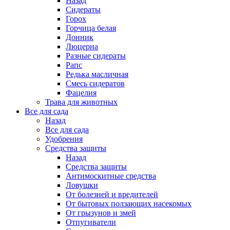
Назад
Сидераты
Горох
Горчица белая
Донник
Люцерна
Разные сидераты
Рапс
Редька масличная
Смесь сидератов
Фацелия
Трава для животных
Все для сада
Назад
Все для сада
Удобрения
Средства защиты
Назад
Средства защиты
Антимоскитные средства
Ловушки
От болезней и вредителей
От бытовых ползающих насекомых
От грызунов и змей
Отпугиватели