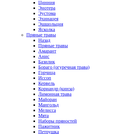
Цинния
Энотера
Эустома
Эхинацея
Эшшольция
Ясколка
Пряные травы
Назад
Пряные травы
Амарант
Анис
Базилик
Бораго (огуречная трава)
Горчица
Иссоп
Кервель
Кориандр (кинза)
Лимонная трава
Майоран
Мангольд
Мелисса
Мята
Наборы пряностей
Пажитник
Петрушка