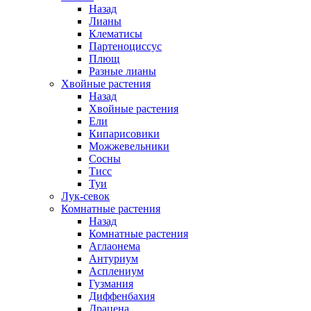
Назад
Лианы
Клематисы
Партеноциссус
Плющ
Разные лианы
Хвойные растения
Назад
Хвойные растения
Ели
Кипарисовики
Можжевельники
Сосны
Тисс
Туи
Лук-севок
Комнатные растения
Назад
Комнатные растения
Аглаонема
Антуриум
Асплениум
Гузмания
Диффенбахия
Драцена