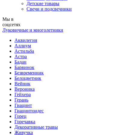
Детские товары
Свечи и подсвечники
Мы в
соцсетях
Луковичные и многолетники
Аквилегия
Аллиум
Астильба
Астра
Бадан
Барвинок
Безвременник
Белоцветник
Вейник
Вероника
Гейхера
Герань
Гиацинт
Гиацинтоидес
Горец
Горечавка
Декоративные травы
Живучка