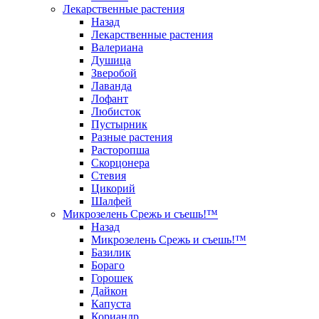
Лекарственные растения
Назад
Лекарственные растения
Валериана
Душица
Зверобой
Лаванда
Лофант
Любисток
Пустырник
Разные растения
Расторопша
Скорцонера
Стевия
Цикорий
Шалфей
Микрозелень Срежь и съешь!™
Назад
Микрозелень Срежь и съешь!™
Базилик
Бораго
Горошек
Дайкон
Капуста
Кориандр