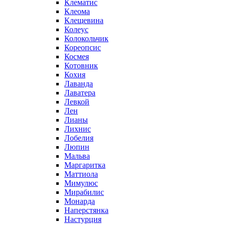
Клематис
Клеома
Клещевина
Колеус
Колокольчик
Кореопсис
Космея
Котовник
Кохия
Лаванда
Лаватера
Левкой
Лен
Лианы
Лихнис
Лобелия
Люпин
Мальва
Маргаритка
Маттиола
Мимулюс
Мирабилис
Монарда
Наперстянка
Настурция