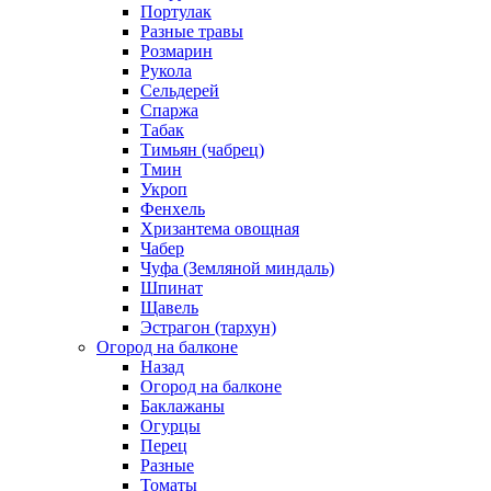
Портулак
Разные травы
Розмарин
Рукола
Сельдерей
Спаржа
Табак
Тимьян (чабрец)
Тмин
Укроп
Фенхель
Хризантема овощная
Чабер
Чуфа (Земляной миндаль)
Шпинат
Щавель
Эстрагон (тархун)
Огород на балконе
Назад
Огород на балконе
Баклажаны
Огурцы
Перец
Разные
Томаты