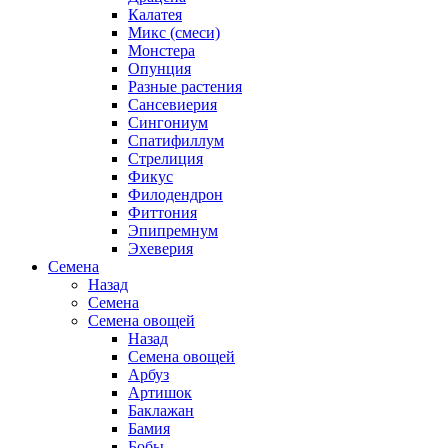
Калатея
Микс (смеси)
Монстера
Опунция
Разные растения
Сансевиерия
Сингониум
Спатифиллум
Стрелиция
Фикус
Филодендрон
Фиттония
Эпипремнум
Эхеверия
Семена
Назад
Семена
Семена овощей
Назад
Семена овощей
Арбуз
Артишок
Баклажан
Бамия
Бобы