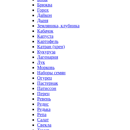
Брюква
Горох
Дайкон
Дыня
Земляника, клубника
Кабачок
Капуста
Картофель
Катран (хрен)
Кукуруза
Лагенария
Лук
Морковь
Наборы семян
Огурец
Пастернак
Патиссон
Перец
Ревень
Редис
Редька
Репа
Салат
Свекла