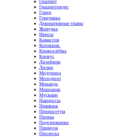
Гиацинт
Гиацинтоидес
Горец
Горечавка
Декоративные травы
Живучка
Ирисы
Камассия
Котовник
Кровохлёбка
Крокус
Лилейник
Лилии
Медуница
Молодило
Монарда
Морозник
Мускари
Нарциссы
Нивяник
Пеннисетум
Пионы
Подснежники
Примула
Пролеска