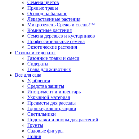
Семена цветов
Пряные травы
Огород на балконе
Лекарственные растения
Микрозелень Срежь и съешь!™
Комнатные растения
Семена деревьев и кустарников
Профессиональные семена
Экзотические растения
Газоны и сидераты
Газонные травы и смеси
Сидераты
Трава для животных
Все для сада
Удобрения
Средства защиты
Инструмент и инвентарь
Укрывной материал
Предметы для рассады
Горшки, кашпо, ящики
Светильники
Подставки и опоры для растений
Грунты
Садовые фигуры
Полив