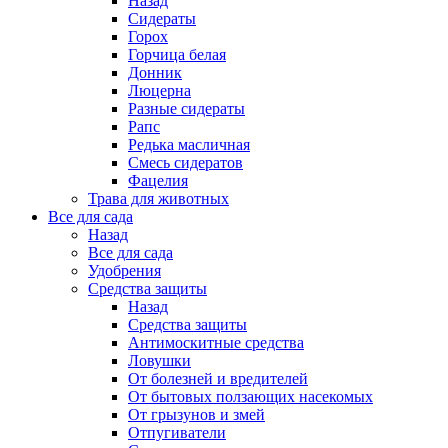
Назад
Сидераты
Горох
Горчица белая
Донник
Люцерна
Разные сидераты
Рапс
Редька масличная
Смесь сидератов
Фацелия
Трава для животных
Все для сада
Назад
Все для сада
Удобрения
Средства защиты
Назад
Средства защиты
Антимоскитные средства
Ловушки
От болезней и вредителей
От бытовых ползающих насекомых
От грызунов и змей
Отпугиватели