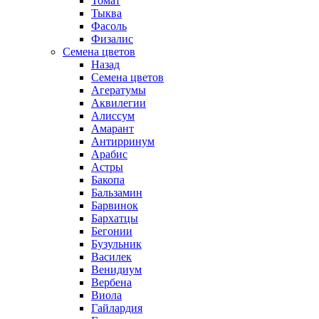
Томат
Тыква
Фасоль
Физалис
Семена цветов
Назад
Семена цветов
Агератумы
Аквилегии
Алиссум
Амарант
Антирринум
Арабис
Астры
Бакопа
Бальзамин
Барвинок
Бархатцы
Бегонии
Бузульник
Василек
Венидиум
Вербена
Виола
Гайлардия