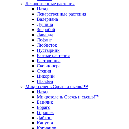
Лекарственные растения
Назад
Лекарственные растения
Валериана
Душица
Зверобой
Лаванда
Лофант
Любисток
Пустырник
Разные растения
Расторопша
Скорцонера
Стевия
Цикорий
Шалфей
Микрозелень Срежь и съешь!™
Назад
Микрозелень Срежь и съешь!™
Базилик
Бораго
Горошек
Дайкон
Капуста
Кориандр