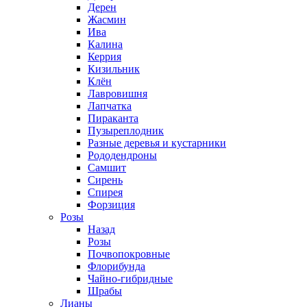
Дерен
Жасмин
Ива
Калина
Керрия
Кизильник
Клён
Лавровишня
Лапчатка
Пираканта
Пузыреплодник
Разные деревья и кустарники
Рододендроны
Самшит
Сирень
Спирея
Форзиция
Розы
Назад
Розы
Почвопокровные
Флорибунда
Чайно-гибридные
Шрабы
Лианы