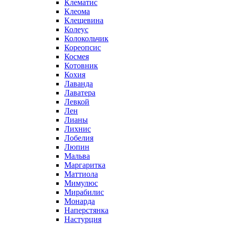
Клематис
Клеома
Клещевина
Колеус
Колокольчик
Кореопсис
Космея
Котовник
Кохия
Лаванда
Лаватера
Левкой
Лен
Лианы
Лихнис
Лобелия
Люпин
Мальва
Маргаритка
Маттиола
Мимулюс
Мирабилис
Монарда
Наперстянка
Настурция