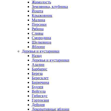
Жимолость
Земляника, клубника
Йошта
Крыжовник
Малина
Персики
Рябина
Сливы
Смородина
Шелковица
Яблони
Деревья и кустарники
Назад
Деревья и кустарники
Азалии
Барбарис
Береза
Бересклет
Бирючина
Будлея
Вейгела
Гибискус
Гортензия
Дейция
Декоративные яблони