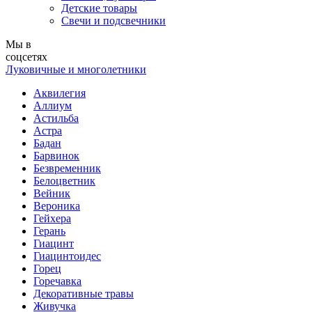
Детские товары
Свечи и подсвечники
Мы в
соцсетях
Луковичные и многолетники
Аквилегия
Аллиум
Астильба
Астра
Бадан
Барвинок
Безвременник
Белоцветник
Вейник
Вероника
Гейхера
Герань
Гиацинт
Гиацинтоидес
Горец
Горечавка
Декоративные травы
Живучка