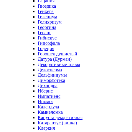
Гацания
Гвоздика
Гейхера
Гелениум
Гелихризум
Георгина
Герань
Гибискус
Гипсофила
Годеция
Горошек душистый
Датура (Дурман)
Декоративные травы
Делосперма
Дельфиниумы
Диморфотека
Дихондра
Иберис
Импатиенс
Ипомея
Календула
Камнеломка
Капуста декоративная
Катарантус (винка)
Кларкия