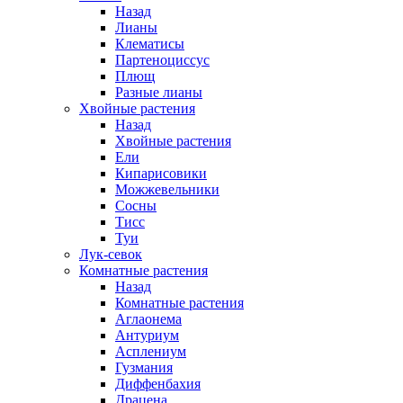
Назад
Лианы
Клематисы
Партеноциссус
Плющ
Разные лианы
Хвойные растения
Назад
Хвойные растения
Ели
Кипарисовики
Можжевельники
Сосны
Тисс
Туи
Лук-севок
Комнатные растения
Назад
Комнатные растения
Аглаонема
Антуриум
Асплениум
Гузмания
Диффенбахия
Драцена