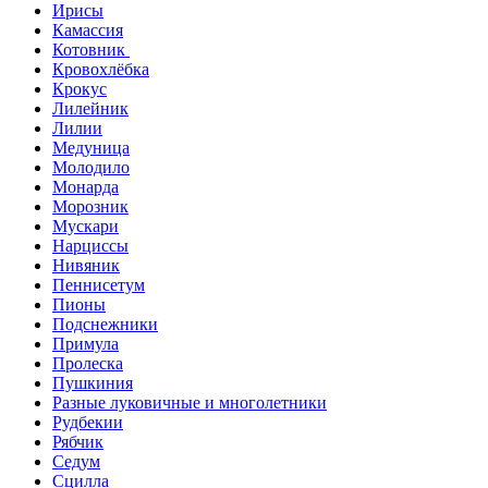
Ирисы
Камассия
Котовник
Кровохлёбка
Крокус
Лилейник
Лилии
Медуница
Молодило
Монарда
Морозник
Мускари
Нарциссы
Нивяник
Пеннисетум
Пионы
Подснежники
Примула
Пролеска
Пушкиния
Разные луковичные и многолетники
Рудбекии
Рябчик
Седум
Сцилла