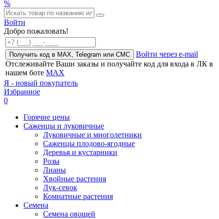
%
Войти
Добро пожаловать!
Войти через e-mail
Получить код в MAX, Telegram или СМС
Отслеживайте Ваши заказы и получайте код для входа в ЛК в
нашем боте
MAX
Я - новый покупатель
Избранное
0
Горячие цены
Саженцы и луковичные
Луковичные и многолетники
Саженцы плодово-ягодные
Деревья и кустарники
Розы
Лианы
Хвойные растения
Лук-севок
Комнатные растения
Семена
Семена овощей