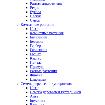
Разная микрозелень
Редис
Рукола
Свекла
Смеси
Комнатные растения
Назад
Комнатные растения
Бальзамин
Бегония
Гербера
Глоксиния
Гранат
Кактус
Пентас
Примула
Разные растения
Фиалка
Цикламен
Семена деревьев и кустарников
Назад
Семена деревьев и кустарников
Айва
Брусника
Ежевика