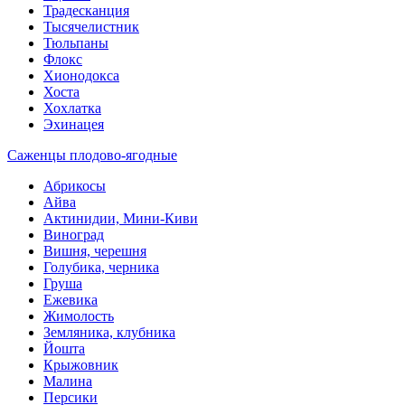
Традесканция
Тысячелистник
Тюльпаны
Флокс
Хионодокса
Хоста
Хохлатка
Эхинацея
Саженцы плодово-ягодные
Абрикосы
Айва
Актинидии, Мини-Киви
Виноград
Вишня, черешня
Голубика, черника
Груша
Ежевика
Жимолость
Земляника, клубника
Йошта
Крыжовник
Малина
Персики