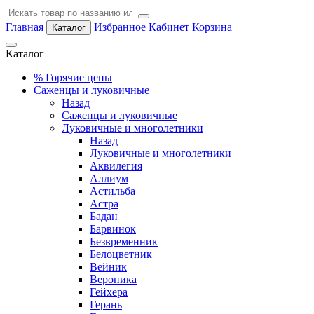
Главная
Избранное
Кабинет
Корзина
Каталог
Каталог
%
Горячие цены
Саженцы и луковичные
Назад
Саженцы и луковичные
Луковичные и многолетники
Назад
Луковичные и многолетники
Аквилегия
Аллиум
Астильба
Астра
Бадан
Барвинок
Безвременник
Белоцветник
Вейник
Вероника
Гейхера
Герань