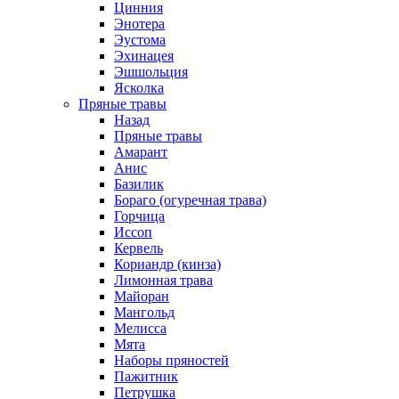
Цинния
Энотера
Эустома
Эхинацея
Эшшольция
Ясколка
Пряные травы
Назад
Пряные травы
Амарант
Анис
Базилик
Бораго (огуречная трава)
Горчица
Иссоп
Кервель
Кориандр (кинза)
Лимонная трава
Майоран
Мангольд
Мелисса
Мята
Наборы пряностей
Пажитник
Петрушка