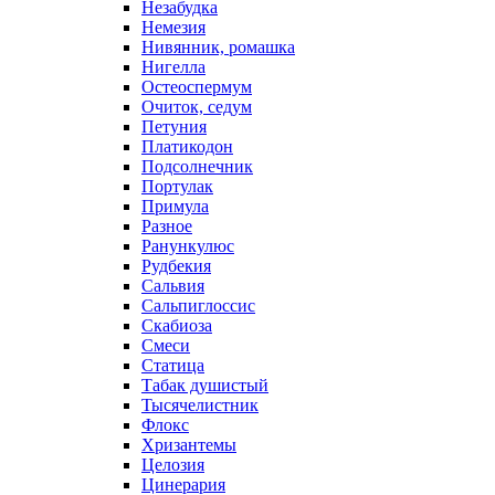
Незабудка
Немезия
Нивянник, ромашка
Нигелла
Остеоспермум
Очиток, седум
Петуния
Платикодон
Подсолнечник
Портулак
Примула
Разное
Ранункулюс
Рудбекия
Сальвия
Сальпиглоссис
Скабиоза
Смеси
Статица
Табак душистый
Тысячелистник
Флокс
Хризантемы
Целозия
Цинерария