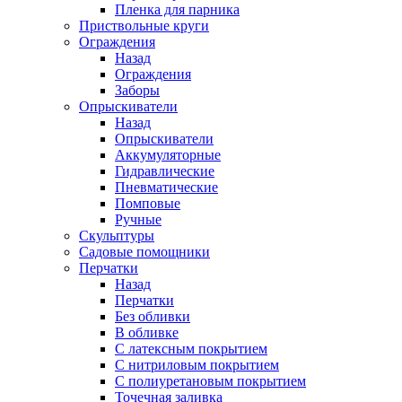
Пленка для парника
Приствольные круги
Ограждения
Назад
Ограждения
Заборы
Опрыскиватели
Назад
Опрыскиватели
Аккумуляторные
Гидравлические
Пневматические
Помповые
Ручные
Скульптуры
Садовые помощники
Перчатки
Назад
Перчатки
Без обливки
В обливке
С латексным покрытием
С нитриловым покрытием
С полиуретановым покрытием
Точечная заливка