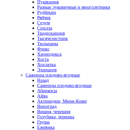
Пушкиния
Разные луковичные и многолетники
Рудбекии
Рябчик
Седум
Сцилла
Традесканция
Тысячелистник
Тюльпаны
Флокс
Хионодокса
Хоста
Хохлатка
Эхинацея
Саженцы плодово-ягодные
Назад
Саженцы плодово-ягодные
Абрикосы
Айва
Актинидии, Мини-Киви
Виноград
Вишня, черешня
Голубика, черника
Груша
Ежевика