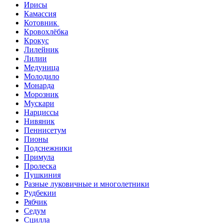
Ирисы
Камассия
Котовник
Кровохлёбка
Крокус
Лилейник
Лилии
Медуница
Молодило
Монарда
Морозник
Мускари
Нарциссы
Нивяник
Пеннисетум
Пионы
Подснежники
Примула
Пролеска
Пушкиния
Разные луковичные и многолетники
Рудбекии
Рябчик
Седум
Сцилла