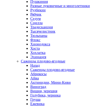
Пушкиния
Разные луковичные и многолетники
Рудбекии
Рябчик
Седум
Сцилла
Традесканция
Тысячелистник
Тюльпаны
Флокс
Хионодокса
Хоста
Хохлатка
Эхинацея
Саженцы плодово-ягодные
Назад
Саженцы плодово-ягодные
Абрикосы
Айва
Актинидии, Мини-Киви
Виноград
Вишня, черешня
Голубика, черника
Груша
Ежевика