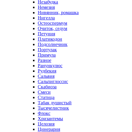
Незабудка
Немезия
Нивянник, ромашка
Нигелла
Остеоспермум
Очиток, седум
Петуния
Платикодон
Подсолнечник
Портулак
Примула
Разное
Ранункулюс
Рудбекия
Сальвия
Сальпиглоссис
Скабиоза
Смеси
Статица
Табак душистый
Тысячелистник
Флокс
Хризантемы
Целозия
Цинерария