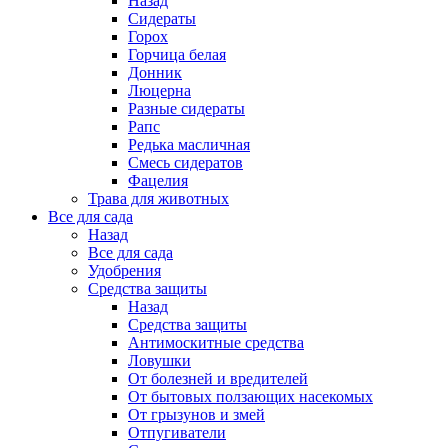
Назад
Сидераты
Горох
Горчица белая
Донник
Люцерна
Разные сидераты
Рапс
Редька масличная
Смесь сидератов
Фацелия
Трава для животных
Все для сада
Назад
Все для сада
Удобрения
Средства защиты
Назад
Средства защиты
Антимоскитные средства
Ловушки
От болезней и вредителей
От бытовых ползающих насекомых
От грызунов и змей
Отпугиватели