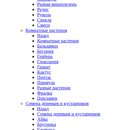
Разная микрозелень
Редис
Рукола
Свекла
Смеси
Комнатные растения
Назад
Комнатные растения
Бальзамин
Бегония
Гербера
Глоксиния
Гранат
Кактус
Пентас
Примула
Разные растения
Фиалка
Цикламен
Семена деревьев и кустарников
Назад
Семена деревьев и кустарников
Айва
Брусника
Ежевика