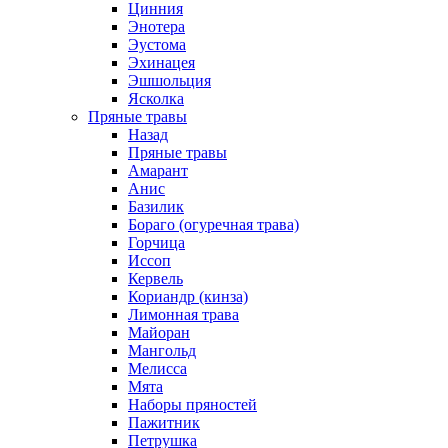
Цинния
Энотера
Эустома
Эхинацея
Эшшольция
Ясколка
Пряные травы
Назад
Пряные травы
Амарант
Анис
Базилик
Бораго (огуречная трава)
Горчица
Иссоп
Кервель
Кориандр (кинза)
Лимонная трава
Майоран
Мангольд
Мелисса
Мята
Наборы пряностей
Пажитник
Петрушка