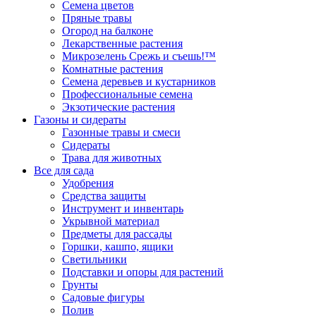
Семена цветов
Пряные травы
Огород на балконе
Лекарственные растения
Микрозелень Срежь и съешь!™
Комнатные растения
Семена деревьев и кустарников
Профессиональные семена
Экзотические растения
Газоны и сидераты
Газонные травы и смеси
Сидераты
Трава для животных
Все для сада
Удобрения
Средства защиты
Инструмент и инвентарь
Укрывной материал
Предметы для рассады
Горшки, кашпо, ящики
Светильники
Подставки и опоры для растений
Грунты
Садовые фигуры
Полив