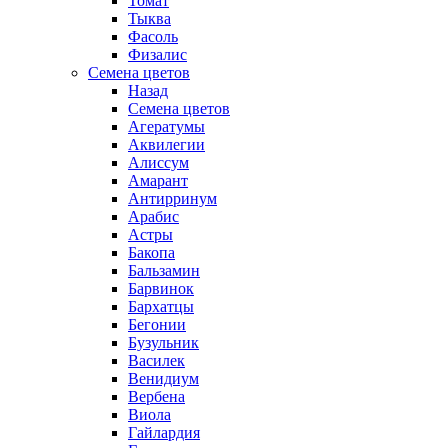
Томат
Тыква
Фасоль
Физалис
Семена цветов
Назад
Семена цветов
Агератумы
Аквилегии
Алиссум
Амарант
Антирринум
Арабис
Астры
Бакопа
Бальзамин
Барвинок
Бархатцы
Бегонии
Бузульник
Василек
Венидиум
Вербена
Виола
Гайлардия