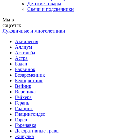
Детские товары
Свечи и подсвечники
Мы в
соцсетях
Луковичные и многолетники
Аквилегия
Аллиум
Астильба
Астра
Бадан
Барвинок
Безвременник
Белоцветник
Вейник
Вероника
Гейхера
Герань
Гиацинт
Гиацинтоидес
Горец
Горечавка
Декоративные травы
Живучка