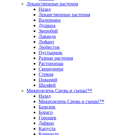
Лекарственные растения
Назад
Лекарственные растения
Валериана
Душица
Зверобой
Лаванда
Лофант
Любисток
Пустырник
Разные растения
Расторопша
Скорцонера
Стевия
Цикорий
Шалфей
Микрозелень Срежь и съешь!™
Назад
Микрозелень Срежь и съешь!™
Базилик
Бораго
Горошек
Дайкон
Капуста
Кориандр