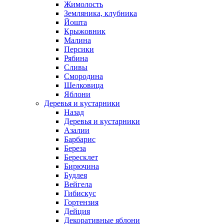
Жимолость
Земляника, клубника
Йошта
Крыжовник
Малина
Персики
Рябина
Сливы
Смородина
Шелковица
Яблони
Деревья и кустарники
Назад
Деревья и кустарники
Азалии
Барбарис
Береза
Бересклет
Бирючина
Будлея
Вейгела
Гибискус
Гортензия
Дейция
Декоративные яблони