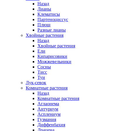
Назад
Лианы
Клематисы
Партеноциссус
Плющ
Разные лианы
Хвойные растения
Назад
Хвойные растения
Ели
Кипарисовики
Можжевельники
Сосны
Тисс
Туи
Лук-севок
Комнатные растения
Назад
Комнатные растения
Аглаонема
Антуриум
Асплениум
Гузмания
Диффенбахия
Драцена