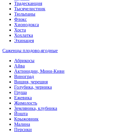
Традесканция
Тысячелистник
Тюльпаны
Флокс
Хионодокса
Хоста
Хохлатка
Эхинацея
Саженцы плодово-ягодные
Абрикосы
Айва
Актинидии, Мини-Киви
Виноград
Вишня, черешня
Голубика, черника
Груша
Ежевика
Жимолость
Земляника, клубника
Йошта
Крыжовник
Малина
Персики