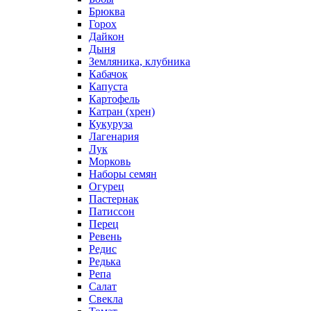
Брюква
Горох
Дайкон
Дыня
Земляника, клубника
Кабачок
Капуста
Картофель
Катран (хрен)
Кукуруза
Лагенария
Лук
Морковь
Наборы семян
Огурец
Пастернак
Патиссон
Перец
Ревень
Редис
Редька
Репа
Салат
Свекла