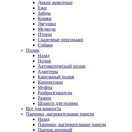
Дикие животные
Ежи
Зайцы
Кошки
Лягушки
Медведи
Птицы
Сказочные персонажи
Собаки
Полив
Назад
Полив
Автоматический полив
Адаптеры
Капельный полив
Коннекторы
Муфты
Разбрызгиватели
Разное
Шланги для полива
Все для компоста
Парники, нагревательные панели
Назад
Парники, нагревательные панели
Парник арочный