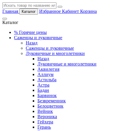
Главная
Избранное
Кабинет
Корзина
Каталог
Каталог
%
Горячие цены
Саженцы и луковичные
Назад
Саженцы и луковичные
Луковичные и многолетники
Назад
Луковичные и многолетники
Аквилегия
Аллиум
Астильба
Астра
Бадан
Барвинок
Безвременник
Белоцветник
Вейник
Вероника
Гейхера
Герань