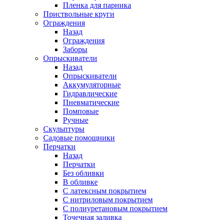
Пленка для парника
Приствольные круги
Ограждения
Назад
Ограждения
Заборы
Опрыскиватели
Назад
Опрыскиватели
Аккумуляторные
Гидравлические
Пневматические
Помповые
Ручные
Скульптуры
Садовые помощники
Перчатки
Назад
Перчатки
Без обливки
В обливке
С латексным покрытием
С нитриловым покрытием
С полиуретановым покрытием
Точечная заливка