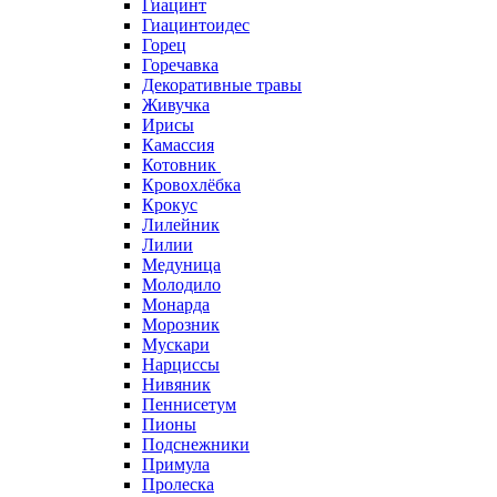
Гиацинт
Гиацинтоидес
Горец
Горечавка
Декоративные травы
Живучка
Ирисы
Камассия
Котовник
Кровохлёбка
Крокус
Лилейник
Лилии
Медуница
Молодило
Монарда
Морозник
Мускари
Нарциссы
Нивяник
Пеннисетум
Пионы
Подснежники
Примула
Пролеска