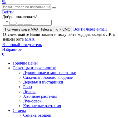
%
Войти
Добро пожаловать!
Войти через e-mail
Получить код в MAX, Telegram или СМС
Отслеживайте Ваши заказы и получайте код для входа в ЛК в
нашем боте
MAX
Я - новый покупатель
Избранное
0
Горячие цены
Саженцы и луковичные
Луковичные и многолетники
Саженцы плодово-ягодные
Деревья и кустарники
Розы
Лианы
Хвойные растения
Лук-севок
Комнатные растения
Семена
Семена овощей