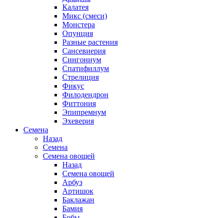
Калатея
Микс (смеси)
Монстера
Опунция
Разные растения
Сансевиерия
Сингониум
Спатифиллум
Стрелиция
Фикус
Филодендрон
Фиттония
Эпипремнум
Эхеверия
Семена
Назад
Семена
Семена овощей
Назад
Семена овощей
Арбуз
Артишок
Баклажан
Бамия
Бобы