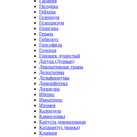
Гацания
Гвоздика
Гейхера
Гелениум
Гелихризум
Георгина
Герань
Гибискус
Гипсофила
Годеция
Горошек душистый
Датура (Дурман)
Декоративные травы
Делосперма
Дельфиниумы
Диморфотека
Дихондра
Иберис
Импатиенс
Ипомея
Календула
Камнеломка
Капуста декоративная
Катарантус (винка)
Кларкия