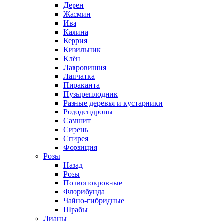
Дерен
Жасмин
Ива
Калина
Керрия
Кизильник
Клён
Лавровишня
Лапчатка
Пираканта
Пузыреплодник
Разные деревья и кустарники
Рододендроны
Самшит
Сирень
Спирея
Форзиция
Розы
Назад
Розы
Почвопокровные
Флорибунда
Чайно-гибридные
Шрабы
Лианы