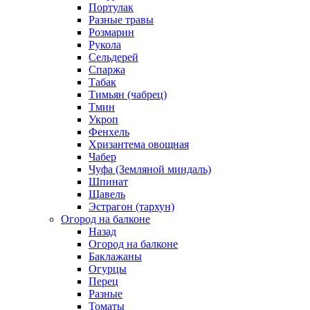
Портулак
Разные травы
Розмарин
Рукола
Сельдерей
Спаржа
Табак
Тимьян (чабрец)
Тмин
Укроп
Фенхель
Хризантема овощная
Чабер
Чуфа (Земляной миндаль)
Шпинат
Щавель
Эстрагон (тархун)
Огород на балконе
Назад
Огород на балконе
Баклажаны
Огурцы
Перец
Разные
Томаты