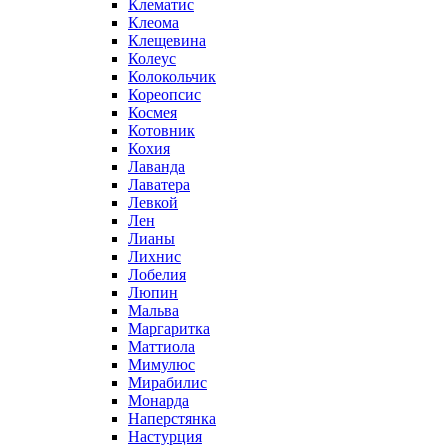
Клематис
Клеома
Клещевина
Колеус
Колокольчик
Кореопсис
Космея
Котовник
Кохия
Лаванда
Лаватера
Левкой
Лен
Лианы
Лихнис
Лобелия
Люпин
Мальва
Маргаритка
Маттиола
Мимулюс
Мирабилис
Монарда
Наперстянка
Настурция