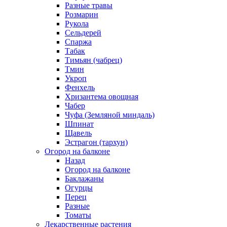
Разные травы
Розмарин
Рукола
Сельдерей
Спаржа
Табак
Тимьян (чабрец)
Тмин
Укроп
Фенхель
Хризантема овощная
Чабер
Чуфа (Земляной миндаль)
Шпинат
Щавель
Эстрагон (тархун)
Огород на балконе
Назад
Огород на балконе
Баклажаны
Огурцы
Перец
Разные
Томаты
Лекарственные растения