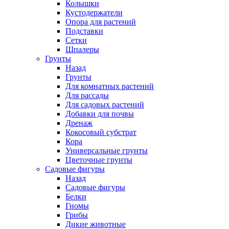
Колышки
Кустодержатели
Опора для растений
Подставки
Сетки
Шпалеры
Грунты
Назад
Грунты
Для комнатных растений
Для рассады
Для садовых растений
Добавки для почвы
Дренаж
Кокосовый субстрат
Кора
Универсальные грунты
Цветочные грунты
Садовые фигуры
Назад
Садовые фигуры
Белки
Гномы
Грибы
Дикие животные