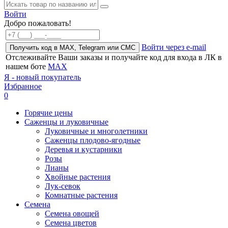
Войти
Добро пожаловать!
Войти через e-mail
Получить код в MAX, Telegram или СМС
Отслеживайте Ваши заказы и получайте код для входа в ЛК в
нашем боте
MAX
Я - новый покупатель
Избранное
0
Горячие цены
Саженцы и луковичные
Луковичные и многолетники
Саженцы плодово-ягодные
Деревья и кустарники
Розы
Лианы
Хвойные растения
Лук-севок
Комнатные растения
Семена
Семена овощей
Семена цветов