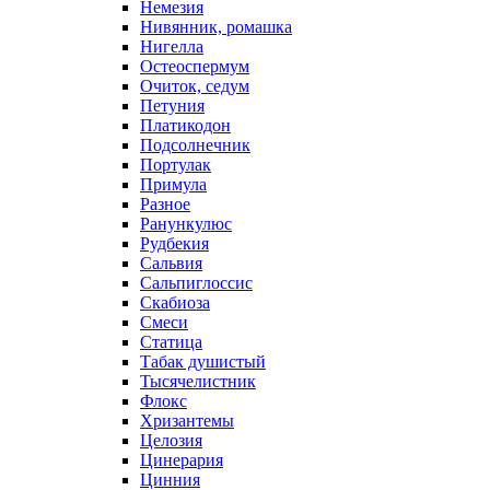
Немезия
Нивянник, ромашка
Нигелла
Остеоспермум
Очиток, седум
Петуния
Платикодон
Подсолнечник
Портулак
Примула
Разное
Ранункулюс
Рудбекия
Сальвия
Сальпиглоссис
Скабиоза
Смеси
Статица
Табак душистый
Тысячелистник
Флокс
Хризантемы
Целозия
Цинерария
Цинния