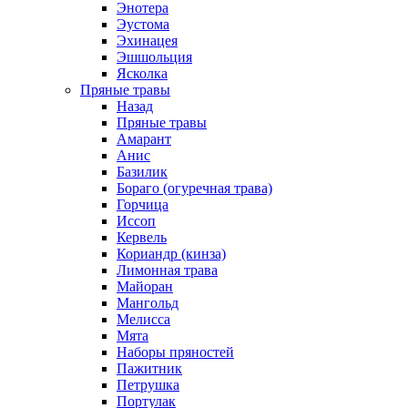
Энотера
Эустома
Эхинацея
Эшшольция
Ясколка
Пряные травы
Назад
Пряные травы
Амарант
Анис
Базилик
Бораго (огуречная трава)
Горчица
Иссоп
Кервель
Кориандр (кинза)
Лимонная трава
Майоран
Мангольд
Мелисса
Мята
Наборы пряностей
Пажитник
Петрушка
Портулак