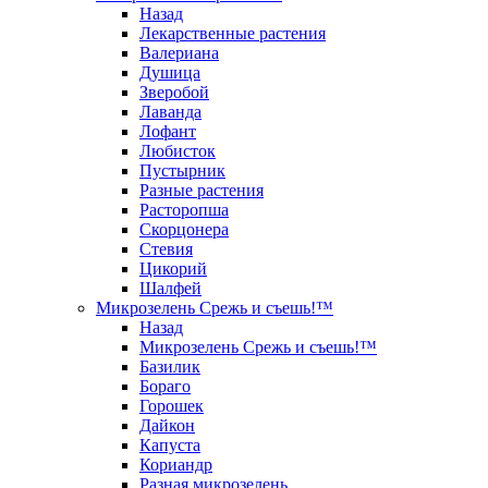
Назад
Лекарственные растения
Валериана
Душица
Зверобой
Лаванда
Лофант
Любисток
Пустырник
Разные растения
Расторопша
Скорцонера
Стевия
Цикорий
Шалфей
Микрозелень Срежь и съешь!™
Назад
Микрозелень Срежь и съешь!™
Базилик
Бораго
Горошек
Дайкон
Капуста
Кориандр
Разная микрозелень