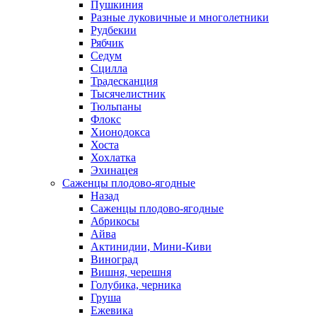
Пушкиния
Разные луковичные и многолетники
Рудбекии
Рябчик
Седум
Сцилла
Традесканция
Тысячелистник
Тюльпаны
Флокс
Хионодокса
Хоста
Хохлатка
Эхинацея
Саженцы плодово-ягодные
Назад
Саженцы плодово-ягодные
Абрикосы
Айва
Актинидии, Мини-Киви
Виноград
Вишня, черешня
Голубика, черника
Груша
Ежевика