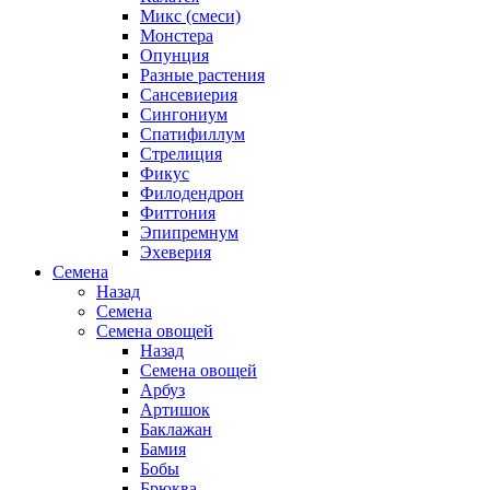
Микс (смеси)
Монстера
Опунция
Разные растения
Сансевиерия
Сингониум
Спатифиллум
Стрелиция
Фикус
Филодендрон
Фиттония
Эпипремнум
Эхеверия
Семена
Назад
Семена
Семена овощей
Назад
Семена овощей
Арбуз
Артишок
Баклажан
Бамия
Бобы
Брюква