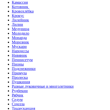
Камассия
Котовник
Кровохлёбка
Крокус
Лилейник
Лилии
Медуница
Молодило
Монарда
Морозник
Мускари
Нарциссы
Нивяник
Пеннисетум
Пионы
Подснежники
Примула
Пролеска
Пушкиния
Разные луковичные и многолетники
Рудбекии
Рябчик
Седум
Сцилла
Традесканция