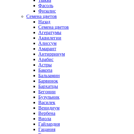
Тыква
Фасоль
Физалис
Семена цветов
Назад
Семена цветов
Агератумы
Аквилегии
Алиссум
Амарант
Антирринум
Арабис
Астры
Бакопа
Бальзамин
Барвинок
Бархатцы
Бегонии
Бузульник
Василек
Венидиум
Вербена
Виола
Гайлардия
Гацания