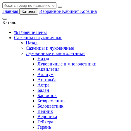
Главная
Избранное
Кабинет
Корзина
Каталог
Каталог
%
Горячие цены
Саженцы и луковичные
Назад
Саженцы и луковичные
Луковичные и многолетники
Назад
Луковичные и многолетники
Аквилегия
Аллиум
Астильба
Астра
Бадан
Барвинок
Безвременник
Белоцветник
Вейник
Вероника
Гейхера
Герань