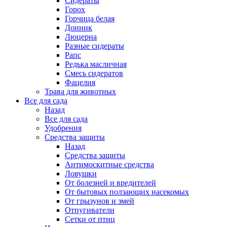
Сидераты
Горох
Горчица белая
Донник
Люцерна
Разные сидераты
Рапс
Редька масличная
Смесь сидератов
Фацелия
Трава для животных
Все для сада
Назад
Все для сада
Удобрения
Средства защиты
Назад
Средства защиты
Антимоскитные средства
Ловушки
От болезней и вредителей
От бытовых ползающих насекомых
От грызунов и змей
Отпугиватели
Сетки от птиц