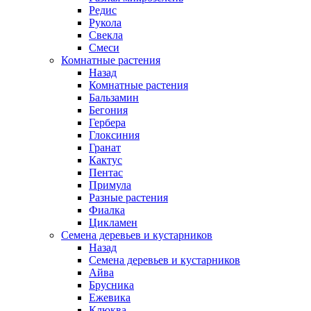
Редис
Рукола
Свекла
Смеси
Комнатные растения
Назад
Комнатные растения
Бальзамин
Бегония
Гербера
Глоксиния
Гранат
Кактус
Пентас
Примула
Разные растения
Фиалка
Цикламен
Семена деревьев и кустарников
Назад
Семена деревьев и кустарников
Айва
Брусника
Ежевика
Клюква