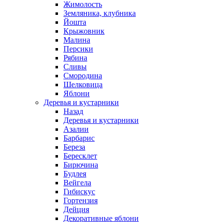
Жимолость
Земляника, клубника
Йошта
Крыжовник
Малина
Персики
Рябина
Сливы
Смородина
Шелковица
Яблони
Деревья и кустарники
Назад
Деревья и кустарники
Азалии
Барбарис
Береза
Бересклет
Бирючина
Будлея
Вейгела
Гибискус
Гортензия
Дейция
Декоративные яблони