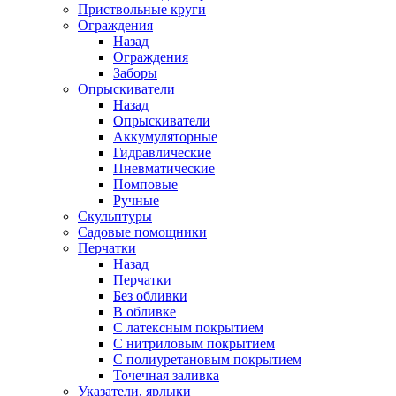
Приствольные круги
Ограждения
Назад
Ограждения
Заборы
Опрыскиватели
Назад
Опрыскиватели
Аккумуляторные
Гидравлические
Пневматические
Помповые
Ручные
Скульптуры
Садовые помощники
Перчатки
Назад
Перчатки
Без обливки
В обливке
С латексным покрытием
С нитриловым покрытием
С полиуретановым покрытием
Точечная заливка
Указатели, ярлыки