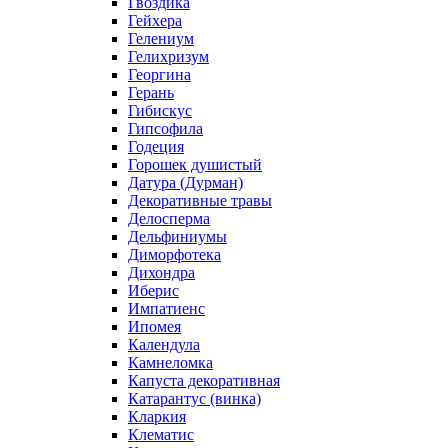
Гвоздика
Гейхера
Гелениум
Гелихризум
Георгина
Герань
Гибискус
Гипсофила
Годеция
Горошек душистый
Датура (Дурман)
Декоративные травы
Делосперма
Дельфиниумы
Диморфотека
Дихондра
Иберис
Импатиенс
Ипомея
Календула
Камнеломка
Капуста декоративная
Катарантус (винка)
Кларкия
Клематис