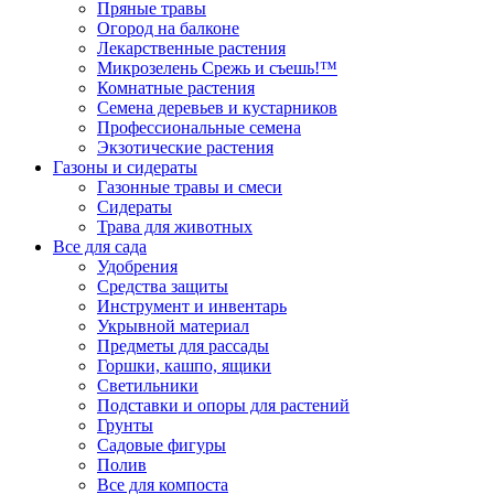
Пряные травы
Огород на балконе
Лекарственные растения
Микрозелень Срежь и съешь!™
Комнатные растения
Семена деревьев и кустарников
Профессиональные семена
Экзотические растения
Газоны и сидераты
Газонные травы и смеси
Сидераты
Трава для животных
Все для сада
Удобрения
Средства защиты
Инструмент и инвентарь
Укрывной материал
Предметы для рассады
Горшки, кашпо, ящики
Светильники
Подставки и опоры для растений
Грунты
Садовые фигуры
Полив
Все для компоста