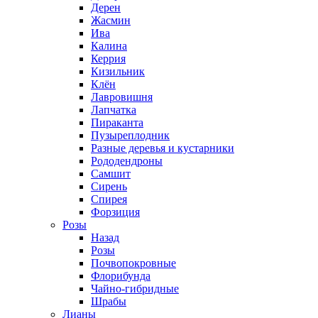
Дерен
Жасмин
Ива
Калина
Керрия
Кизильник
Клён
Лавровишня
Лапчатка
Пираканта
Пузыреплодник
Разные деревья и кустарники
Рододендроны
Самшит
Сирень
Спирея
Форзиция
Розы
Назад
Розы
Почвопокровные
Флорибунда
Чайно-гибридные
Шрабы
Лианы