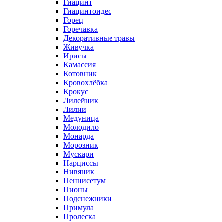
Гиацинт
Гиацинтоидес
Горец
Горечавка
Декоративные травы
Живучка
Ирисы
Камассия
Котовник
Кровохлёбка
Крокус
Лилейник
Лилии
Медуница
Молодило
Монарда
Морозник
Мускари
Нарциссы
Нивяник
Пеннисетум
Пионы
Подснежники
Примула
Пролеска