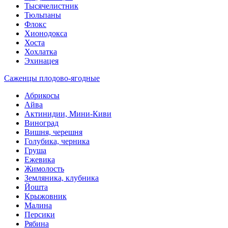
Тысячелистник
Тюльпаны
Флокс
Хионодокса
Хоста
Хохлатка
Эхинацея
Саженцы плодово-ягодные
Абрикосы
Айва
Актинидии, Мини-Киви
Виноград
Вишня, черешня
Голубика, черника
Груша
Ежевика
Жимолость
Земляника, клубника
Йошта
Крыжовник
Малина
Персики
Рябина