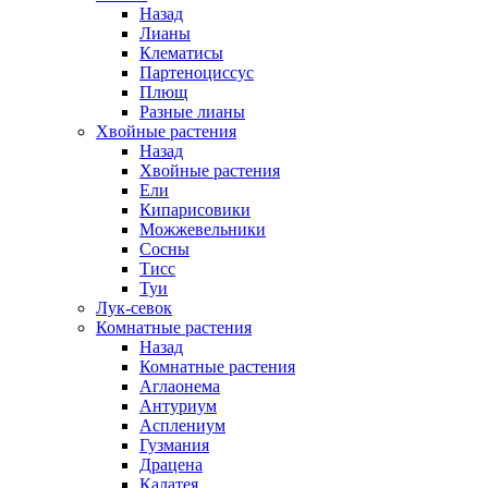
Назад
Лианы
Клематисы
Партеноциссус
Плющ
Разные лианы
Хвойные растения
Назад
Хвойные растения
Ели
Кипарисовики
Можжевельники
Сосны
Тисс
Туи
Лук-севок
Комнатные растения
Назад
Комнатные растения
Аглаонема
Антуриум
Асплениум
Гузмания
Драцена
Калатея