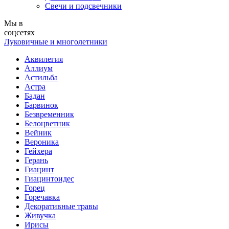
Свечи и подсвечники
Мы в
соцсетях
Луковичные и многолетники
Аквилегия
Аллиум
Астильба
Астра
Бадан
Барвинок
Безвременник
Белоцветник
Вейник
Вероника
Гейхера
Герань
Гиацинт
Гиацинтоидес
Горец
Горечавка
Декоративные травы
Живучка
Ирисы