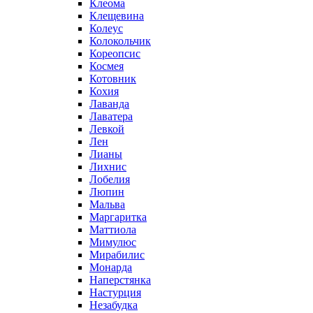
Клеома
Клещевина
Колеус
Колокольчик
Кореопсис
Космея
Котовник
Кохия
Лаванда
Лаватера
Левкой
Лен
Лианы
Лихнис
Лобелия
Люпин
Мальва
Маргаритка
Маттиола
Мимулюс
Мирабилис
Монарда
Наперстянка
Настурция
Незабудка