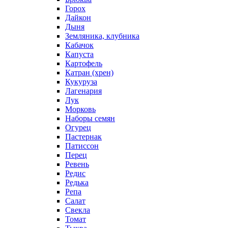
Горох
Дайкон
Дыня
Земляника, клубника
Кабачок
Капуста
Картофель
Катран (хрен)
Кукуруза
Лагенария
Лук
Морковь
Наборы семян
Огурец
Пастернак
Патиссон
Перец
Ревень
Редис
Редька
Репа
Салат
Свекла
Томат