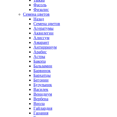
Тыква
Фасоль
Физалис
Семена цветов
Назад
Семена цветов
Агератумы
Аквилегии
Алиссум
Амарант
Антирринум
Арабис
Астры
Бакопа
Бальзамин
Барвинок
Бархатцы
Бегонии
Бузульник
Василек
Венидиум
Вербена
Виола
Гайлардия
Гацания