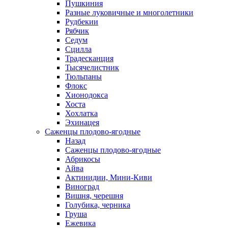
Пушкиния
Разные луковичные и многолетники
Рудбекии
Рябчик
Седум
Сцилла
Традесканция
Тысячелистник
Тюльпаны
Флокс
Хионодокса
Хоста
Хохлатка
Эхинацея
Саженцы плодово-ягодные
Назад
Саженцы плодово-ягодные
Абрикосы
Айва
Актинидии, Мини-Киви
Виноград
Вишня, черешня
Голубика, черника
Груша
Ежевика