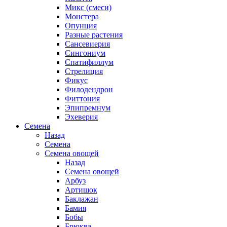
Микс (смеси)
Монстера
Опунция
Разные растения
Сансевиерия
Сингониум
Спатифиллум
Стрелиция
Фикус
Филодендрон
Фиттония
Эпипремнум
Эхеверия
Семена
Назад
Семена
Семена овощей
Назад
Семена овощей
Арбуз
Артишок
Баклажан
Бамия
Бобы
Брюква