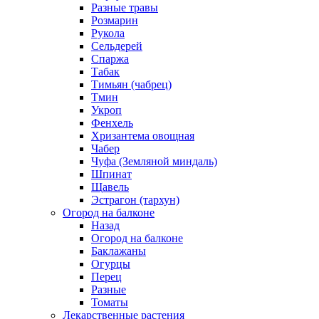
Разные травы
Розмарин
Рукола
Сельдерей
Спаржа
Табак
Тимьян (чабрец)
Тмин
Укроп
Фенхель
Хризантема овощная
Чабер
Чуфа (Земляной миндаль)
Шпинат
Щавель
Эстрагон (тархун)
Огород на балконе
Назад
Огород на балконе
Баклажаны
Огурцы
Перец
Разные
Томаты
Лекарственные растения