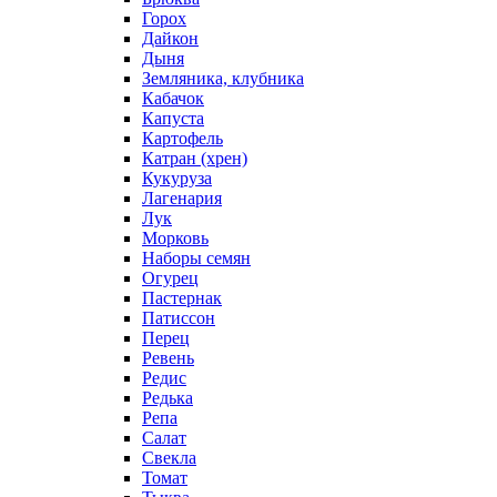
Горох
Дайкон
Дыня
Земляника, клубника
Кабачок
Капуста
Картофель
Катран (хрен)
Кукуруза
Лагенария
Лук
Морковь
Наборы семян
Огурец
Пастернак
Патиссон
Перец
Ревень
Редис
Редька
Репа
Салат
Свекла
Томат