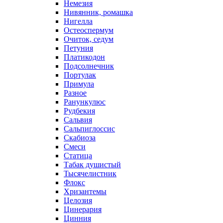
Немезия
Нивянник, ромашка
Нигелла
Остеоспермум
Очиток, седум
Петуния
Платикодон
Подсолнечник
Портулак
Примула
Разное
Ранункулюс
Рудбекия
Сальвия
Сальпиглоссис
Скабиоза
Смеси
Статица
Табак душистый
Тысячелистник
Флокс
Хризантемы
Целозия
Цинерария
Цинния