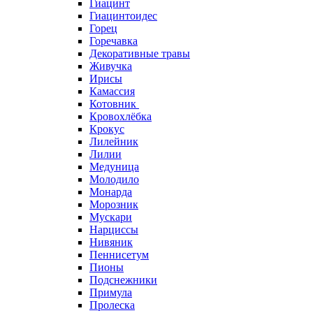
Гиацинт
Гиацинтоидес
Горец
Горечавка
Декоративные травы
Живучка
Ирисы
Камассия
Котовник
Кровохлёбка
Крокус
Лилейник
Лилии
Медуница
Молодило
Монарда
Морозник
Мускари
Нарциссы
Нивяник
Пеннисетум
Пионы
Подснежники
Примула
Пролеска