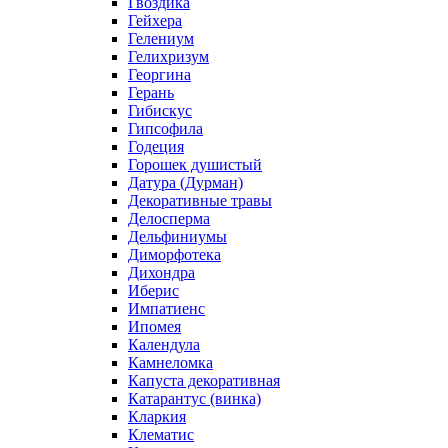
Гвоздика
Гейхера
Гелениум
Гелихризум
Георгина
Герань
Гибискус
Гипсофила
Годеция
Горошек душистый
Датура (Дурман)
Декоративные травы
Делосперма
Дельфиниумы
Диморфотека
Дихондра
Иберис
Импатиенс
Ипомея
Календула
Камнеломка
Капуста декоративная
Катарантус (винка)
Кларкия
Клематис