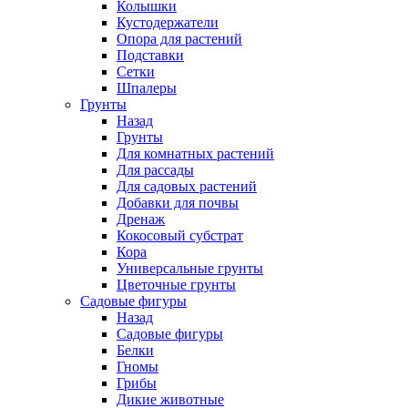
Колышки
Кустодержатели
Опора для растений
Подставки
Сетки
Шпалеры
Грунты
Назад
Грунты
Для комнатных растений
Для рассады
Для садовых растений
Добавки для почвы
Дренаж
Кокосовый субстрат
Кора
Универсальные грунты
Цветочные грунты
Садовые фигуры
Назад
Садовые фигуры
Белки
Гномы
Грибы
Дикие животные