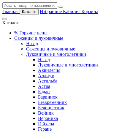
Главная
Избранное
Кабинет
Корзина
Каталог
Каталог
%
Горячие цены
Саженцы и луковичные
Назад
Саженцы и луковичные
Луковичные и многолетники
Назад
Луковичные и многолетники
Аквилегия
Аллиум
Астильба
Астра
Бадан
Барвинок
Безвременник
Белоцветник
Вейник
Вероника
Гейхера
Герань