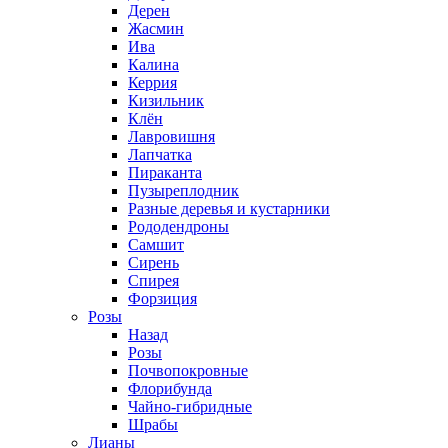
Дерен
Жасмин
Ива
Калина
Керрия
Кизильник
Клён
Лавровишня
Лапчатка
Пираканта
Пузыреплодник
Разные деревья и кустарники
Рододендроны
Самшит
Сирень
Спирея
Форзиция
Розы
Назад
Розы
Почвопокровные
Флорибунда
Чайно-гибридные
Шрабы
Лианы