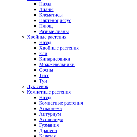
Назад
Лианы
Клематисы
Партеноциссус
Плющ
Разные лианы
Хвойные растения
Назад
Хвойные растения
Ели
Кипарисовики
Можжевельники
Сосны
Тисс
Туи
Лук-севок
Комнатные растения
Назад
Комнатные растения
Аглаонема
Антуриум
Асплениум
Гузмания
Драцена
Калатея