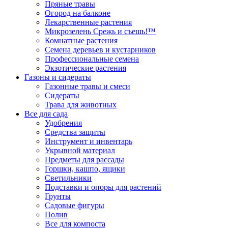
Пряные травы
Огород на балконе
Лекарственные растения
Микрозелень Срежь и съешь!™
Комнатные растения
Семена деревьев и кустарников
Профессиональные семена
Экзотические растения
Газоны и сидераты
Газонные травы и смеси
Сидераты
Трава для животных
Все для сада
Удобрения
Средства защиты
Инструмент и инвентарь
Укрывной материал
Предметы для рассады
Горшки, кашпо, ящики
Светильники
Подставки и опоры для растений
Грунты
Садовые фигуры
Полив
Все для компоста