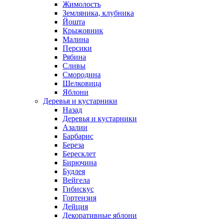
Жимолость
Земляника, клубника
Йошта
Крыжовник
Малина
Персики
Рябина
Сливы
Смородина
Шелковица
Яблони
Деревья и кустарники
Назад
Деревья и кустарники
Азалии
Барбарис
Береза
Бересклет
Бирючина
Будлея
Вейгела
Гибискус
Гортензия
Дейция
Декоративные яблони