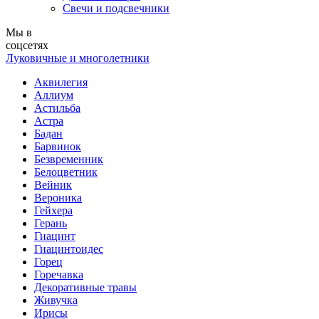
Свечи и подсвечники
Мы в
соцсетях
Луковичные и многолетники
Аквилегия
Аллиум
Астильба
Астра
Бадан
Барвинок
Безвременник
Белоцветник
Вейник
Вероника
Гейхера
Герань
Гиацинт
Гиацинтоидес
Горец
Горечавка
Декоративные травы
Живучка
Ирисы