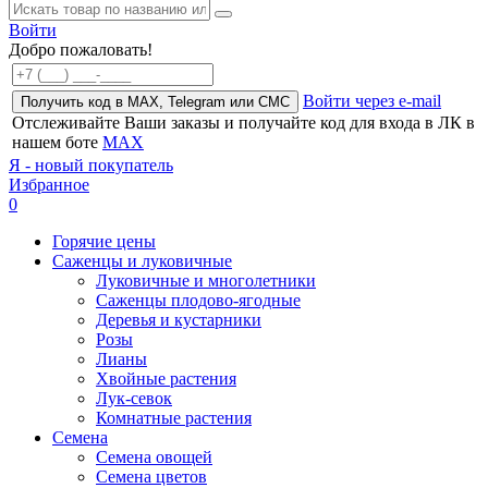
Войти
Добро пожаловать!
Войти через e-mail
Получить код в MAX, Telegram или СМС
Отслеживайте Ваши заказы и получайте код для входа в ЛК в
нашем боте
MAX
Я - новый покупатель
Избранное
0
Горячие цены
Саженцы и луковичные
Луковичные и многолетники
Саженцы плодово-ягодные
Деревья и кустарники
Розы
Лианы
Хвойные растения
Лук-севок
Комнатные растения
Семена
Семена овощей
Семена цветов