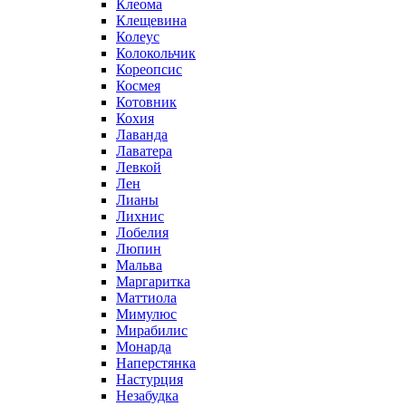
Клеома
Клещевина
Колеус
Колокольчик
Кореопсис
Космея
Котовник
Кохия
Лаванда
Лаватера
Левкой
Лен
Лианы
Лихнис
Лобелия
Люпин
Мальва
Маргаритка
Маттиола
Мимулюс
Мирабилис
Монарда
Наперстянка
Настурция
Незабудка