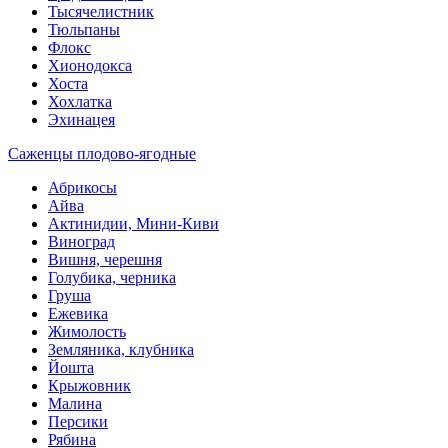
Тысячелистник
Тюльпаны
Флокс
Хионодокса
Хоста
Хохлатка
Эхинацея
Саженцы плодово-ягодные
Абрикосы
Айва
Актинидии, Мини-Киви
Виноград
Вишня, черешня
Голубика, черника
Груша
Ежевика
Жимолость
Земляника, клубника
Йошта
Крыжовник
Малина
Персики
Рябина