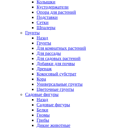
Колышки
Кустодержатели
Опора для растений
Подставки
Сетки
Шпалеры
Грунты
Назад
Грунты
Для комнатных растений
Для рассады
Для садовых растений
Добавки для почвы
Дренаж
Кокосовый субстрат
Кора
Универсальные грунты
Цветочные грунты
Садовые фигуры
Назад
Садовые фигуры
Белки
Гномы
Грибы
Дикие животные