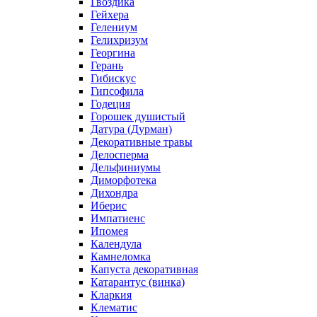
Гвоздика
Гейхера
Гелениум
Гелихризум
Георгина
Герань
Гибискус
Гипсофила
Годеция
Горошек душистый
Датура (Дурман)
Декоративные травы
Делосперма
Дельфиниумы
Диморфотека
Дихондра
Иберис
Импатиенс
Ипомея
Календула
Камнеломка
Капуста декоративная
Катарантус (винка)
Кларкия
Клематис