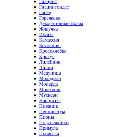
Гиацинт
Гиацинтоидес
Горец
Горечавка
Декоративные травы
Живучка
Ирисы
Камассия
Котовник
Кровохлёбка
Крокус
Лилейник
Лилии
Медуница
Молодило
Монарда
Морозник
Мускари
Нарциссы
Нивяник
Пеннисетум
Пионы
Подснежники
Примула
Пролеска