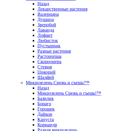
Назад
Лекарственные растения
Валериана
Душица
Зверобой
Лаванда
Лофант
Любисток
Пустырник
Разные растения
Расторопша
Скорцонера
Стевия
Цикорий
Шалфей
Микрозелень Срежь и съешь!™
Назад
Микрозелень Срежь и съешь!™
Базилик
Бораго
Горошек
Дайкон
Капуста
Кориандр
Разная микрозелень