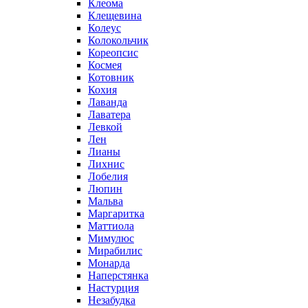
Клеома
Клещевина
Колеус
Колокольчик
Кореопсис
Космея
Котовник
Кохия
Лаванда
Лаватера
Левкой
Лен
Лианы
Лихнис
Лобелия
Люпин
Мальва
Маргаритка
Маттиола
Мимулюс
Мирабилис
Монарда
Наперстянка
Настурция
Незабудка