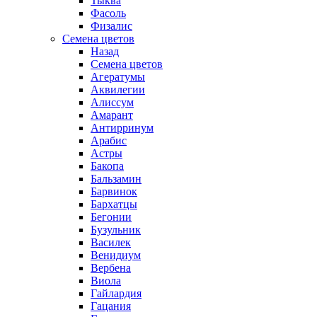
Тыква
Фасоль
Физалис
Семена цветов
Назад
Семена цветов
Агератумы
Аквилегии
Алиссум
Амарант
Антирринум
Арабис
Астры
Бакопа
Бальзамин
Барвинок
Бархатцы
Бегонии
Бузульник
Василек
Венидиум
Вербена
Виола
Гайлардия
Гацания