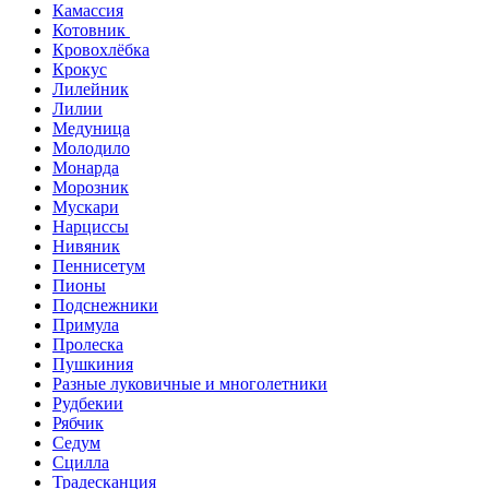
Камассия
Котовник
Кровохлёбка
Крокус
Лилейник
Лилии
Медуница
Молодило
Монарда
Морозник
Мускари
Нарциссы
Нивяник
Пеннисетум
Пионы
Подснежники
Примула
Пролеска
Пушкиния
Разные луковичные и многолетники
Рудбекии
Рябчик
Седум
Сцилла
Традесканция