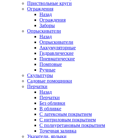
Приствольные круги
Ограждения
Назад
Ограждения
Заборы
Опрыскиватели
Назад
Опрыскиватели
Аккумуляторные
Гидравлические
Пневматические
Помповые
Ручные
Скульптуры
Садовые помощники
Перчатки
Назад
Перчатки
Без обливки
В обливке
С латексным покрытием
С нитриловым покрытием
С полиуретановым покрытием
Точечная заливка
Указатели, ярлыки