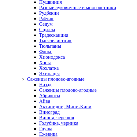
Пушкиния
Разные луковичные и многолетники
Рудбекии
Рябчик
Седум
Сцилла
Традесканция
Тысячелистник
Тюльпаны
Флокс
Хионодокса
Хоста
Хохлатка
Эхинацея
Саженцы плодово-ягодные
Назад
Саженцы плодово-ягодные
Абрикосы
Айва
Актинидии, Мини-Киви
Виноград
Вишня, черешня
Голубика, черника
Груша
Ежевика