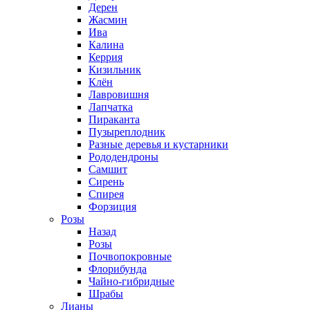
Дерен
Жасмин
Ива
Калина
Керрия
Кизильник
Клён
Лавровишня
Лапчатка
Пираканта
Пузыреплодник
Разные деревья и кустарники
Рододендроны
Самшит
Сирень
Спирея
Форзиция
Розы
Назад
Розы
Почвопокровные
Флорибунда
Чайно-гибридные
Шрабы
Лианы