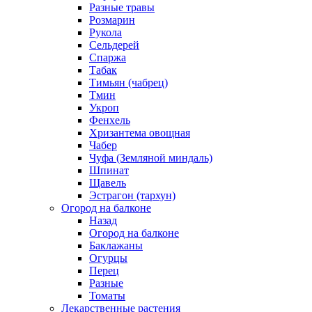
Разные травы
Розмарин
Рукола
Сельдерей
Спаржа
Табак
Тимьян (чабрец)
Тмин
Укроп
Фенхель
Хризантема овощная
Чабер
Чуфа (Земляной миндаль)
Шпинат
Щавель
Эстрагон (тархун)
Огород на балконе
Назад
Огород на балконе
Баклажаны
Огурцы
Перец
Разные
Томаты
Лекарственные растения