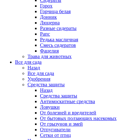
Сидераты
Горох
Горчица белая
Донник
Люцерна
Разные сидераты
Рапс
Редька масличная
Смесь сидератов
Фацелия
Трава для животных
Все для сада
Назад
Все для сада
Удобрения
Средства защиты
Назад
Средства защиты
Антимоскитные средства
Ловушки
От болезней и вредителей
От бытовых ползающих насекомых
От грызунов и змей
Отпугиватели
Сетки от птиц