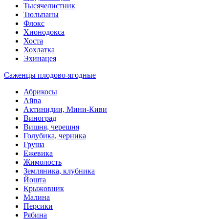
Тысячелистник
Тюльпаны
Флокс
Хионодокса
Хоста
Хохлатка
Эхинацея
Саженцы плодово-ягодные
Абрикосы
Айва
Актинидии, Мини-Киви
Виноград
Вишня, черешня
Голубика, черника
Груша
Ежевика
Жимолость
Земляника, клубника
Йошта
Крыжовник
Малина
Персики
Рябина