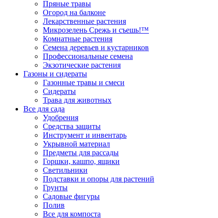
Пряные травы
Огород на балконе
Лекарственные растения
Микрозелень Срежь и съешь!™
Комнатные растения
Семена деревьев и кустарников
Профессиональные семена
Экзотические растения
Газоны и сидераты
Газонные травы и смеси
Сидераты
Трава для животных
Все для сада
Удобрения
Средства защиты
Инструмент и инвентарь
Укрывной материал
Предметы для рассады
Горшки, кашпо, ящики
Светильники
Подставки и опоры для растений
Грунты
Садовые фигуры
Полив
Все для компоста