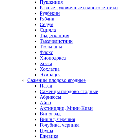
Пушкиния
Разные луковичные и многолетники
Рудбекии
Рябчик
Седум
Сцилла
Традесканция
Тысячелистник
Тюльпаны
Флокс
Хионодокса
Хоста
Хохлатка
Эхинацея
Саженцы плодово-ягодные
Назад
Саженцы плодово-ягодные
Абрикосы
Айва
Актинидии, Мини-Киви
Виноград
Вишня, черешня
Голубика, черника
Груша
Ежевика