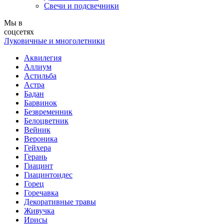
Свечи и подсвечники
Мы в
соцсетях
Луковичные и многолетники
Аквилегия
Аллиум
Астильба
Астра
Бадан
Барвинок
Безвременник
Белоцветник
Вейник
Вероника
Гейхера
Герань
Гиацинт
Гиацинтоидес
Горец
Горечавка
Декоративные травы
Живучка
Ирисы