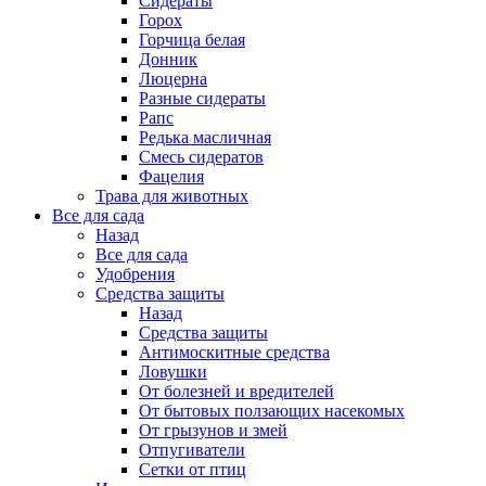
Сидераты
Горох
Горчица белая
Донник
Люцерна
Разные сидераты
Рапс
Редька масличная
Смесь сидератов
Фацелия
Трава для животных
Все для сада
Назад
Все для сада
Удобрения
Средства защиты
Назад
Средства защиты
Антимоскитные средства
Ловушки
От болезней и вредителей
От бытовых ползающих насекомых
От грызунов и змей
Отпугиватели
Сетки от птиц