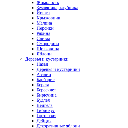
Жимолость
Земляника, клубника
Йошта
Крыжовник
Малина
Персики
Рябина
Сливы
Смородина
Шелковица
Яблони
Деревья и кустарники
Назад
Деревья и кустарники
Азалии
Барбарис
Береза
Бересклет
Бирючина
Будлея
Вейгела
Гибискус
Гортензия
Дейция
Декоративные яблони