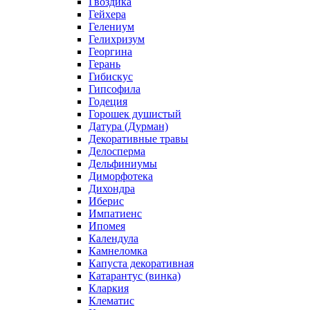
Гвоздика
Гейхера
Гелениум
Гелихризум
Георгина
Герань
Гибискус
Гипсофила
Годеция
Горошек душистый
Датура (Дурман)
Декоративные травы
Делосперма
Дельфиниумы
Диморфотека
Дихондра
Иберис
Импатиенс
Ипомея
Календула
Камнеломка
Капуста декоративная
Катарантус (винка)
Кларкия
Клематис