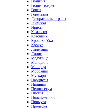
Гиацинт
Гиацинтоидес
Горец
Горечавка
Декоративные травы
Живучка
Ирисы
Камассия
Котовник
Кровохлёбка
Крокус
Лилейник
Лилии
Медуница
Молодило
Монарда
Морозник
Мускари
Нарциссы
Нивяник
Пеннисетум
Пионы
Подснежники
Примула
Пролеска