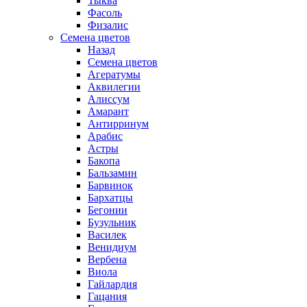
Тыква
Фасоль
Физалис
Семена цветов
Назад
Семена цветов
Агератумы
Аквилегии
Алиссум
Амарант
Антирринум
Арабис
Астры
Бакопа
Бальзамин
Барвинок
Бархатцы
Бегонии
Бузульник
Василек
Венидиум
Вербена
Виола
Гайлардия
Гацания