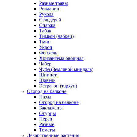
Разные травы
Розмарин
Рукола
Сельдерей
Спаржа
Табак
Тимьян (чабрец)
Тмин
Укроп
Фенхель
Хризантема овощная
Чабер
Чуфа (Земляной миндаль)
Шпинат
Щавель
Эстрагон (тархун)
Огород на балконе
Назад
Огород на балконе
Баклажаны
Огурцы
Перец
Разные
Томаты
Лекарственные растения