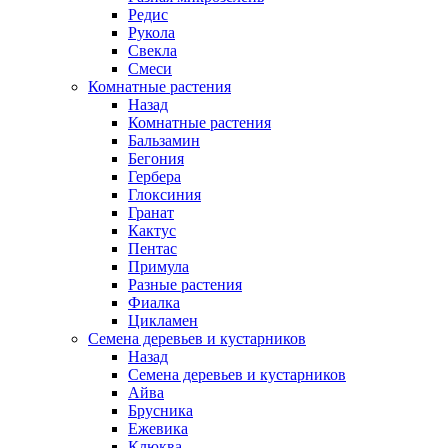
Редис
Рукола
Свекла
Смеси
Комнатные растения
Назад
Комнатные растения
Бальзамин
Бегония
Гербера
Глоксиния
Гранат
Кактус
Пентас
Примула
Разные растения
Фиалка
Цикламен
Семена деревьев и кустарников
Назад
Семена деревьев и кустарников
Айва
Брусника
Ежевика
Клюква