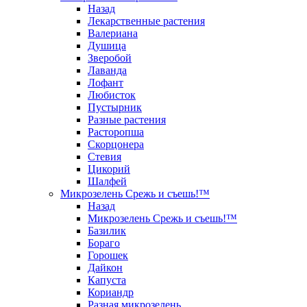
Назад
Лекарственные растения
Валериана
Душица
Зверобой
Лаванда
Лофант
Любисток
Пустырник
Разные растения
Расторопша
Скорцонера
Стевия
Цикорий
Шалфей
Микрозелень Срежь и съешь!™
Назад
Микрозелень Срежь и съешь!™
Базилик
Бораго
Горошек
Дайкон
Капуста
Кориандр
Разная микрозелень