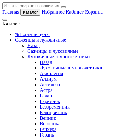
Главная
Избранное
Кабинет
Корзина
Каталог
Каталог
%
Горячие цены
Саженцы и луковичные
Назад
Саженцы и луковичные
Луковичные и многолетники
Назад
Луковичные и многолетники
Аквилегия
Аллиум
Астильба
Астра
Бадан
Барвинок
Безвременник
Белоцветник
Вейник
Вероника
Гейхера
Герань