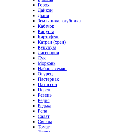
Горох
Дайкон
Дыня
Земляника, клубника
Кабачок
Капуста
Картофель
Катран (хрен)
Кукуруза
Лагенария
Лук
Морковь
Наборы семян
Огурец
Пастернак
Патиссон
Перец
Ревень
Редис
Редька
Репа
Салат
Свекла
Томат