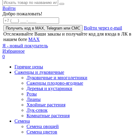
Войти
Добро пожаловать!
Войти через e-mail
Получить код в MAX, Telegram или СМС
Отслеживайте Ваши заказы и получайте код для входа в ЛК в
нашем боте
MAX
Я - новый покупатель
Избранное
0
Горячие цены
Саженцы и луковичные
Луковичные и многолетники
Саженцы плодово-ягодные
Деревья и кустарники
Розы
Лианы
Хвойные растения
Лук-севок
Комнатные растения
Семена
Семена овощей
Семена цветов