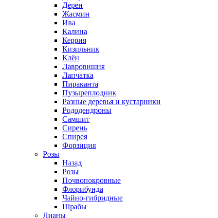
Дерен
Жасмин
Ива
Калина
Керрия
Кизильник
Клён
Лавровишня
Лапчатка
Пираканта
Пузыреплодник
Разные деревья и кустарники
Рододендроны
Самшит
Сирень
Спирея
Форзиция
Розы
Назад
Розы
Почвопокровные
Флорибунда
Чайно-гибридные
Шрабы
Лианы