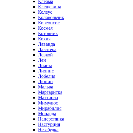
Клеома
Клещевина
Колеус
Колокольчик
Кореопсис
Космея
Котовник
Кохия
Лаванда
Лаватера
Левкой
Лен
Лианы
Лихнис
Лобелия
Люпин
Мальва
Маргаритка
Маттиола
Мимулюс
Мирабилис
Монарда
Наперстянка
Настурция
Незабудка