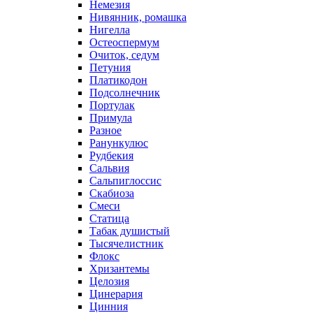
Немезия
Нивянник, ромашка
Нигелла
Остеоспермум
Очиток, седум
Петуния
Платикодон
Подсолнечник
Портулак
Примула
Разное
Ранункулюс
Рудбекия
Сальвия
Сальпиглоссис
Скабиоза
Смеси
Статица
Табак душистый
Тысячелистник
Флокс
Хризантемы
Целозия
Цинерария
Цинния