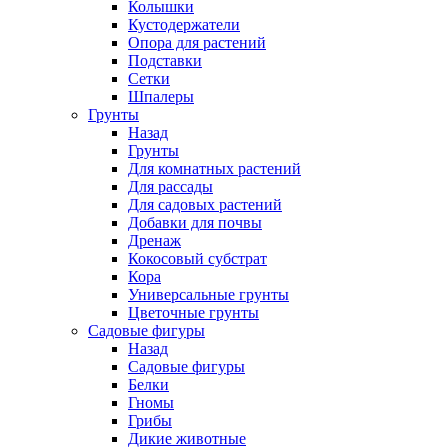
Колышки
Кустодержатели
Опора для растений
Подставки
Сетки
Шпалеры
Грунты
Назад
Грунты
Для комнатных растений
Для рассады
Для садовых растений
Добавки для почвы
Дренаж
Кокосовый субстрат
Кора
Универсальные грунты
Цветочные грунты
Садовые фигуры
Назад
Садовые фигуры
Белки
Гномы
Грибы
Дикие животные