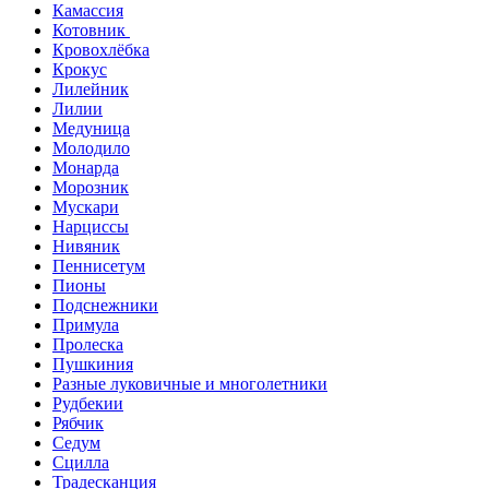
Камассия
Котовник
Кровохлёбка
Крокус
Лилейник
Лилии
Медуница
Молодило
Монарда
Морозник
Мускари
Нарциссы
Нивяник
Пеннисетум
Пионы
Подснежники
Примула
Пролеска
Пушкиния
Разные луковичные и многолетники
Рудбекии
Рябчик
Седум
Сцилла
Традесканция