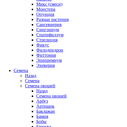
Микс (смеси)
Монстера
Опунция
Разные растения
Сансевиерия
Сингониум
Спатифиллум
Стрелиция
Фикус
Филодендрон
Фиттония
Эпипремнум
Эхеверия
Семена
Назад
Семена
Семена овощей
Назад
Семена овощей
Арбуз
Артишок
Баклажан
Бамия
Бобы
Брюква