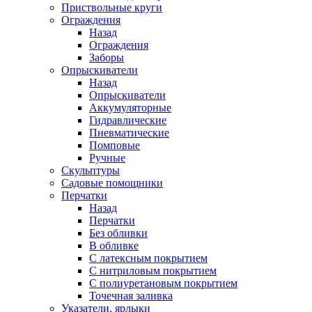
Приствольные круги
Ограждения
Назад
Ограждения
Заборы
Опрыскиватели
Назад
Опрыскиватели
Аккумуляторные
Гидравлические
Пневматические
Помповые
Ручные
Скульптуры
Садовые помощники
Перчатки
Назад
Перчатки
Без обливки
В обливке
С латексным покрытием
С нитриловым покрытием
С полиуретановым покрытием
Точечная заливка
Указатели, ярлыки