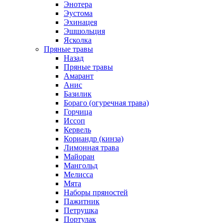
Энотера
Эустома
Эхинацея
Эшшольция
Ясколка
Пряные травы
Назад
Пряные травы
Амарант
Анис
Базилик
Бораго (огуречная трава)
Горчица
Иссоп
Кервель
Кориандр (кинза)
Лимонная трава
Майоран
Мангольд
Мелисса
Мята
Наборы пряностей
Пажитник
Петрушка
Портулак