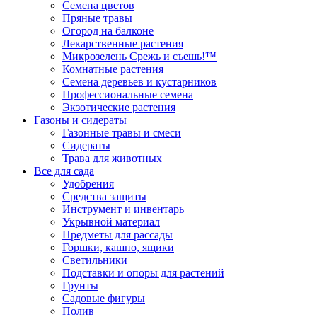
Семена цветов
Пряные травы
Огород на балконе
Лекарственные растения
Микрозелень Срежь и съешь!™
Комнатные растения
Семена деревьев и кустарников
Профессиональные семена
Экзотические растения
Газоны и сидераты
Газонные травы и смеси
Сидераты
Трава для животных
Все для сада
Удобрения
Средства защиты
Инструмент и инвентарь
Укрывной материал
Предметы для рассады
Горшки, кашпо, ящики
Светильники
Подставки и опоры для растений
Грунты
Садовые фигуры
Полив