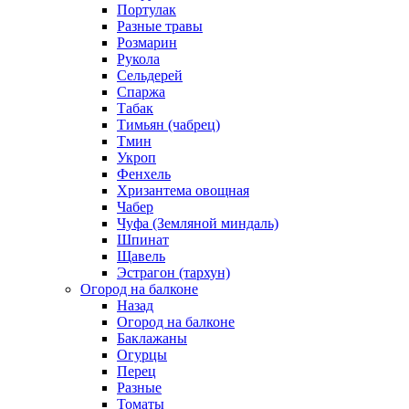
Портулак
Разные травы
Розмарин
Рукола
Сельдерей
Спаржа
Табак
Тимьян (чабрец)
Тмин
Укроп
Фенхель
Хризантема овощная
Чабер
Чуфа (Земляной миндаль)
Шпинат
Щавель
Эстрагон (тархун)
Огород на балконе
Назад
Огород на балконе
Баклажаны
Огурцы
Перец
Разные
Томаты