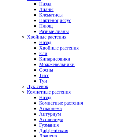
Назад
Лианы
Клематисы
Партеноциссус
Плющ
Разные лианы
Хвойные растения
Назад
Хвойные растения
Ели
Кипарисовики
Можжевельники
Сосны
Тисс
Туи
Лук-севок
Комнатные растения
Назад
Комнатные растения
Аглаонема
Антуриум
Асплениум
Гузмания
Диффенбахия
Драцена