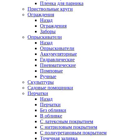
Пленка для парника
Приствольные круги
Ограждения
Назад
Ограждения
Заборы
Опрыскиватели
Назад
Опрыскиватели
Аккумуляторные
Гидравлические
Пневматические
Помповые
Ручные
Скульптуры
Садовые помощники
Перчатки
Назад
Перчатки
Без обливки
В обливке
С латексным покрытием
С нитриловым покрытием
С полиуретановым покрытием
Точечная заливка