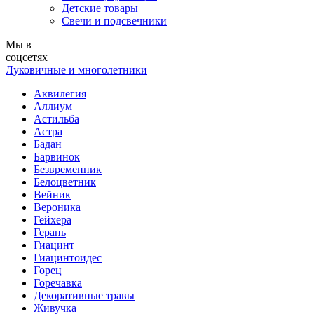
Детские товары
Свечи и подсвечники
Мы в
соцсетях
Луковичные и многолетники
Аквилегия
Аллиум
Астильба
Астра
Бадан
Барвинок
Безвременник
Белоцветник
Вейник
Вероника
Гейхера
Герань
Гиацинт
Гиацинтоидес
Горец
Горечавка
Декоративные травы
Живучка