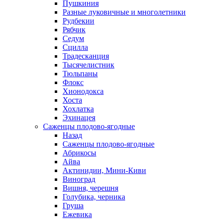
Пушкиния
Разные луковичные и многолетники
Рудбекии
Рябчик
Седум
Сцилла
Традесканция
Тысячелистник
Тюльпаны
Флокс
Хионодокса
Хоста
Хохлатка
Эхинацея
Саженцы плодово-ягодные
Назад
Саженцы плодово-ягодные
Абрикосы
Айва
Актинидии, Мини-Киви
Виноград
Вишня, черешня
Голубика, черника
Груша
Ежевика