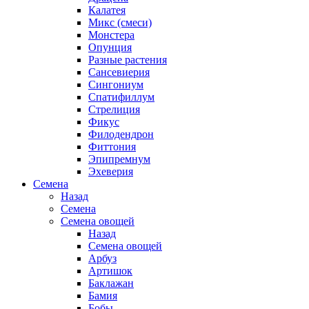
Калатея
Микс (смеси)
Монстера
Опунция
Разные растения
Сансевиерия
Сингониум
Спатифиллум
Стрелиция
Фикус
Филодендрон
Фиттония
Эпипремнум
Эхеверия
Семена
Назад
Семена
Семена овощей
Назад
Семена овощей
Арбуз
Артишок
Баклажан
Бамия
Бобы