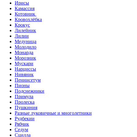
Ирисы
Камассия
Котовник
Кровохлёбка
Крокус
Лилейник
Лилии
Медуница
Молодило
Монарда
Морозник
Мускари
Нарциссы
Нивяник
Пеннисетум
Пионы
Подснежники
Примула
Пролеска
Пушкиния
Разные луковичные и многолетники
Рудбекии
Рябчик
Седум
Сцилла