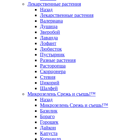
Лекарственные растения
Назад
Лекарственные растения
Валериана
Душица
Зверобой
Лаванда
Лофант
Любисток
Пустырник
Разные растения
Расторопша
Скорцонера
Стевия
Цикорий
Шалфей
Микрозелень Срежь и съешь!™
Назад
Микрозелень Срежь и съешь!™
Базилик
Бораго
Горошек
Дайкон
Капуста
Кориандр