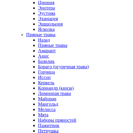
Цинния
Энотера
Эустома
Эхинацея
Эшшольция
Ясколка
Пряные травы
Назад
Пряные травы
Амарант
Анис
Базилик
Бораго (огуречная трава)
Горчица
Иссоп
Кервель
Кориандр (кинза)
Лимонная трава
Майоран
Мангольд
Мелисса
Мята
Наборы пряностей
Пажитник
Петрушка