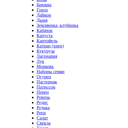
Брюква
Горох
Дайкон
Дыня
Земляника, клубника
Кабачок
Капуста
Картофель
Катран (хрен)
Кукуруза
Лагенария
Лук
Морковь
Наборы семян
Огурец
Пастернак
Патиссон
Перец
Ревень
Редис
Редька
Репа
Салат
Свекла