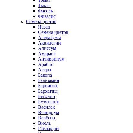
Томат
Тыква
Фасоль
Физалис
Семена цветов
Назад
Семена цветов
Агератумы
Аквилегии
Алиссум
Амарант
Антирринум
Арабис
Астры
Бакопа
Бальзамин
Барвинок
Бархатцы
Бегонии
Бузульник
Василек
Венидиум
Вербена
Виола
Гайлардия