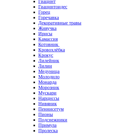
Гиацинт
Гиацинтоидес
Горец
Горечавка
Декоративные травы
Живучка
Ирисы
Камассия
Котовник
Кровохлёбка
Крокус
Лилейник
Лилии
Медуница
Молодило
Монарда
Морозник
Мускари
Нарциссы
Нивяник
Пеннисетум
Пионы
Подснежники
Примула
Пролеска