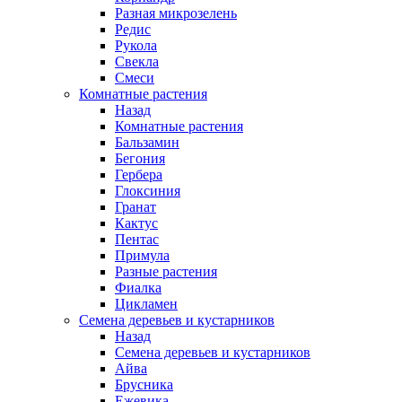
Разная микрозелень
Редис
Рукола
Свекла
Смеси
Комнатные растения
Назад
Комнатные растения
Бальзамин
Бегония
Гербера
Глоксиния
Гранат
Кактус
Пентас
Примула
Разные растения
Фиалка
Цикламен
Семена деревьев и кустарников
Назад
Семена деревьев и кустарников
Айва
Брусника
Ежевика