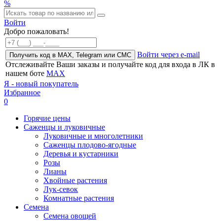
%
Войти
Добро пожаловать!
Войти через e-mail
Получить код в MAX, Telegram или СМС
Отслеживайте Ваши заказы и получайте код для входа в ЛК в
нашем боте
MAX
Я - новый покупатель
Избранное
0
Горячие цены
Саженцы и луковичные
Луковичные и многолетники
Саженцы плодово-ягодные
Деревья и кустарники
Розы
Лианы
Хвойные растения
Лук-севок
Комнатные растения
Семена
Семена овощей