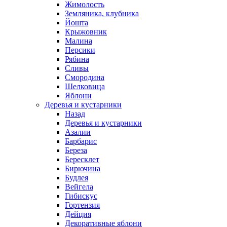
Жимолость
Земляника, клубника
Йошта
Крыжовник
Малина
Персики
Рябина
Сливы
Смородина
Шелковица
Яблони
Деревья и кустарники
Назад
Деревья и кустарники
Азалии
Барбарис
Береза
Бересклет
Бирючина
Будлея
Вейгела
Гибискус
Гортензия
Дейция
Декоративные яблони