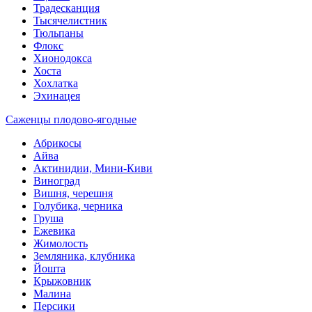
Традесканция
Тысячелистник
Тюльпаны
Флокс
Хионодокса
Хоста
Хохлатка
Эхинацея
Саженцы плодово-ягодные
Абрикосы
Айва
Актинидии, Мини-Киви
Виноград
Вишня, черешня
Голубика, черника
Груша
Ежевика
Жимолость
Земляника, клубника
Йошта
Крыжовник
Малина
Персики