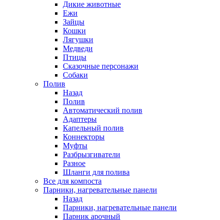
Дикие животные
Ежи
Зайцы
Кошки
Лягушки
Медведи
Птицы
Сказочные персонажи
Собаки
Полив
Назад
Полив
Автоматический полив
Адаптеры
Капельный полив
Коннекторы
Муфты
Разбрызгиватели
Разное
Шланги для полива
Все для компоста
Парники, нагревательные панели
Назад
Парники, нагревательные панели
Парник арочный