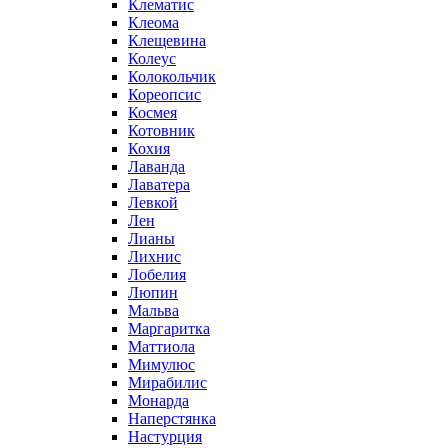
Клематис
Клеома
Клещевина
Колеус
Колокольчик
Кореопсис
Космея
Котовник
Кохия
Лаванда
Лаватера
Левкой
Лен
Лианы
Лихнис
Лобелия
Люпин
Мальва
Маргаритка
Маттиола
Мимулюс
Мирабилис
Монарда
Наперстянка
Настурция