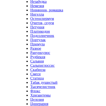
Незабудка
Немезия
Нивянник, ромашка
Нигелла
Остеоспермум
Очиток, седум
Петуния
Платикодон
Подсолнечник
Портулак
Примула
Разное
Ранункулюс
Рудбекия
Сальвия
Сальпиглоссис
Скабиоза
Смеси
Статица
Табак душистый
Тысячелистник
Флокс
Хризантемы
Целозия
Цинерария