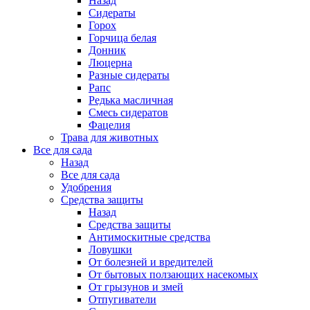
Назад
Сидераты
Горох
Горчица белая
Донник
Люцерна
Разные сидераты
Рапс
Редька масличная
Смесь сидератов
Фацелия
Трава для животных
Все для сада
Назад
Все для сада
Удобрения
Средства защиты
Назад
Средства защиты
Антимоскитные средства
Ловушки
От болезней и вредителей
От бытовых ползающих насекомых
От грызунов и змей
Отпугиватели