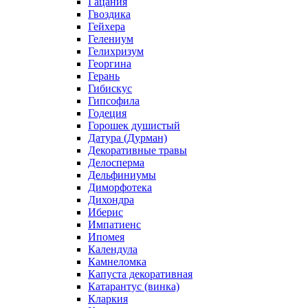
Гацания
Гвоздика
Гейхера
Гелениум
Гелихризум
Георгина
Герань
Гибискус
Гипсофила
Годеция
Горошек душистый
Датура (Дурман)
Декоративные травы
Делосперма
Дельфиниумы
Диморфотека
Дихондра
Иберис
Импатиенс
Ипомея
Календула
Камнеломка
Капуста декоративная
Катарантус (винка)
Кларкия