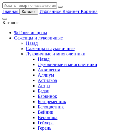
Главная
Избранное
Кабинет
Корзина
Каталог
Каталог
%
Горячие цены
Саженцы и луковичные
Назад
Саженцы и луковичные
Луковичные и многолетники
Назад
Луковичные и многолетники
Аквилегия
Аллиум
Астильба
Астра
Бадан
Барвинок
Безвременник
Белоцветник
Вейник
Вероника
Гейхера
Герань