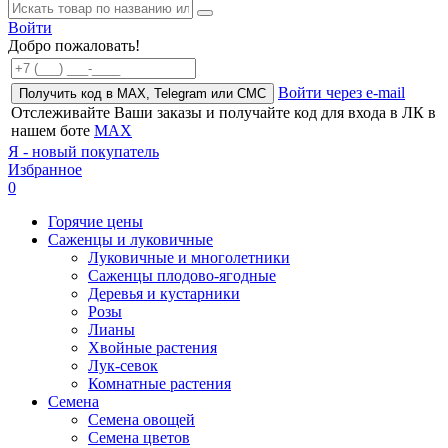
Войти
Добро пожаловать!
Войти через e-mail
Получить код в MAX, Telegram или СМС
Отслеживайте Ваши заказы и получайте код для входа в ЛК в
нашем боте
MAX
Я - новый покупатель
Избранное
0
Горячие цены
Саженцы и луковичные
Луковичные и многолетники
Саженцы плодово-ягодные
Деревья и кустарники
Розы
Лианы
Хвойные растения
Лук-севок
Комнатные растения
Семена
Семена овощей
Семена цветов