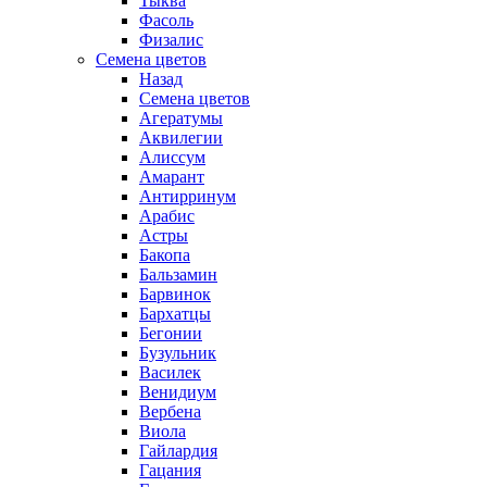
Тыква
Фасоль
Физалис
Семена цветов
Назад
Семена цветов
Агератумы
Аквилегии
Алиссум
Амарант
Антирринум
Арабис
Астры
Бакопа
Бальзамин
Барвинок
Бархатцы
Бегонии
Бузульник
Василек
Венидиум
Вербена
Виола
Гайлардия
Гацания