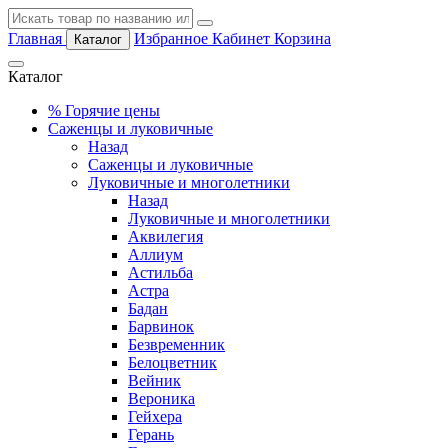
Главная
Избранное
Кабинет
Корзина
Каталог
Каталог
%
Горячие цены
Саженцы и луковичные
Назад
Саженцы и луковичные
Луковичные и многолетники
Назад
Луковичные и многолетники
Аквилегия
Аллиум
Астильба
Астра
Бадан
Барвинок
Безвременник
Белоцветник
Вейник
Вероника
Гейхера
Герань