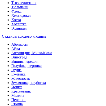
Тысячелистник
Тюльпаны
Флокс
Хионодокса
Хоста
Хохлатка
Эхинацея
Саженцы плодово-ягодные
Абрикосы
Айва
Актинидии, Мини-Киви
Виноград
Вишня, черешня
Голубика, черника
Груша
Ежевика
Жимолость
Земляника, клубника
Йошта
Крыжовник
Малина
Персики
Рябина