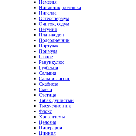
Немезия
Нивянник, ромашка
Нигелла
Остеоспермум
Очиток, седум
Петуния
Платикодон
Подсолнечник
Портулак
Примула
Разное
Ранункулюс
Рудбекия
Сальвия
Сальпиглоссис
Скабиоза
Смеси
Статица
Табак душистый
Тысячелистник
Флокс
Хризантемы
Целозия
Цинерария
Цинния