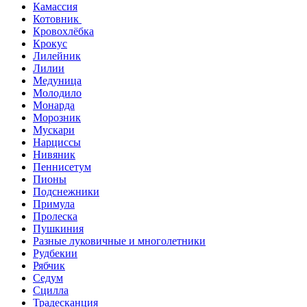
Камассия
Котовник
Кровохлёбка
Крокус
Лилейник
Лилии
Медуница
Молодило
Монарда
Морозник
Мускари
Нарциссы
Нивяник
Пеннисетум
Пионы
Подснежники
Примула
Пролеска
Пушкиния
Разные луковичные и многолетники
Рудбекии
Рябчик
Седум
Сцилла
Традесканция