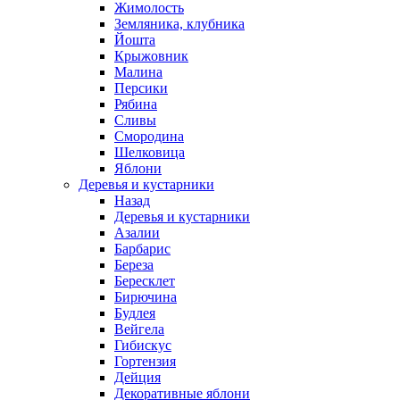
Жимолость
Земляника, клубника
Йошта
Крыжовник
Малина
Персики
Рябина
Сливы
Смородина
Шелковица
Яблони
Деревья и кустарники
Назад
Деревья и кустарники
Азалии
Барбарис
Береза
Бересклет
Бирючина
Будлея
Вейгела
Гибискус
Гортензия
Дейция
Декоративные яблони