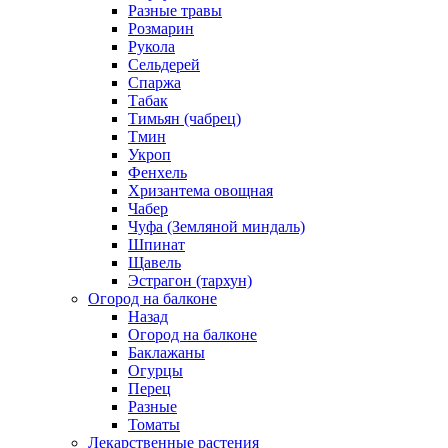
Разные травы
Розмарин
Рукола
Сельдерей
Спаржа
Табак
Тимьян (чабрец)
Тмин
Укроп
Фенхель
Хризантема овощная
Чабер
Чуфа (Земляной миндаль)
Шпинат
Щавель
Эстрагон (тархун)
Огород на балконе
Назад
Огород на балконе
Баклажаны
Огурцы
Перец
Разные
Томаты
Лекарственные растения