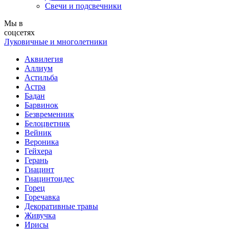
Свечи и подсвечники
Мы в
соцсетях
Луковичные и многолетники
Аквилегия
Аллиум
Астильба
Астра
Бадан
Барвинок
Безвременник
Белоцветник
Вейник
Вероника
Гейхера
Герань
Гиацинт
Гиацинтоидес
Горец
Горечавка
Декоративные травы
Живучка
Ирисы