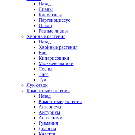
Назад
Лианы
Клематисы
Партеноциссус
Плющ
Разные лианы
Хвойные растения
Назад
Хвойные растения
Ели
Кипарисовики
Можжевельники
Сосны
Тисс
Туи
Лук-севок
Комнатные растения
Назад
Комнатные растения
Аглаонема
Антуриум
Асплениум
Гузмания
Драцена
Калатея