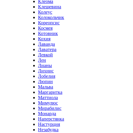
Клеома
Клещевина
Колеус
Колокольчик
Кореопсис
Космея
Котовник
Кохия
Лаванда
Лаватера
Левкой
Лен
Лианы
Лихнис
Лобелия
Люпин
Мальва
Маргаритка
Маттиола
Мимулюс
Мирабилис
Монарда
Наперстянка
Настурция
Незабудка