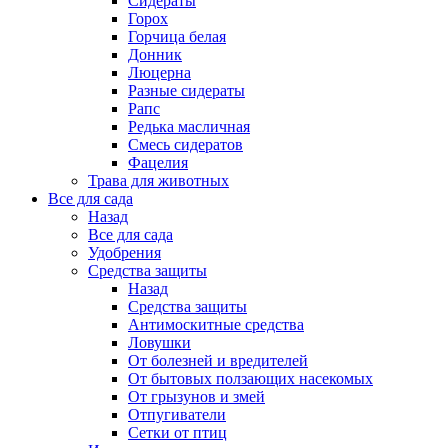
Сидераты
Горох
Горчица белая
Донник
Люцерна
Разные сидераты
Рапс
Редька масличная
Смесь сидератов
Фацелия
Трава для животных
Все для сада
Назад
Все для сада
Удобрения
Средства защиты
Назад
Средства защиты
Антимоскитные средства
Ловушки
От болезней и вредителей
От бытовых ползающих насекомых
От грызунов и змей
Отпугиватели
Сетки от птиц