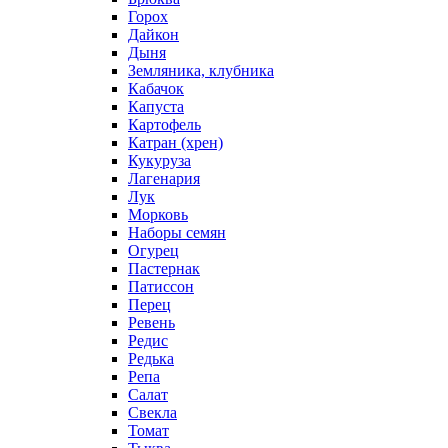
Горох
Дайкон
Дыня
Земляника, клубника
Кабачок
Капуста
Картофель
Катран (хрен)
Кукуруза
Лагенария
Лук
Морковь
Наборы семян
Огурец
Пастернак
Патиссон
Перец
Ревень
Редис
Редька
Репа
Салат
Свекла
Томат