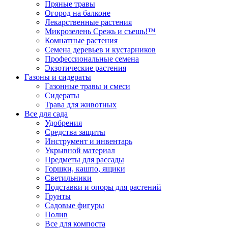
Пряные травы
Огород на балконе
Лекарственные растения
Микрозелень Срежь и съешь!™
Комнатные растения
Семена деревьев и кустарников
Профессиональные семена
Экзотические растения
Газоны и сидераты
Газонные травы и смеси
Сидераты
Трава для животных
Все для сада
Удобрения
Средства защиты
Инструмент и инвентарь
Укрывной материал
Предметы для рассады
Горшки, кашпо, ящики
Светильники
Подставки и опоры для растений
Грунты
Садовые фигуры
Полив
Все для компоста