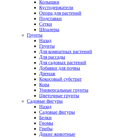
Колышки
Кустодержатели
Опора для растений
Подставки
Сетки
Шпалеры
Грунты
Назад
Грунты
Для комнатных растений
Для рассады
Для садовых растений
Добавки для почвы
Дренаж
Кокосовый субстрат
Кора
Универсальные грунты
Цветочные грунты
Садовые фигуры
Назад
Садовые фигуры
Белки
Гномы
Грибы
Дикие животные