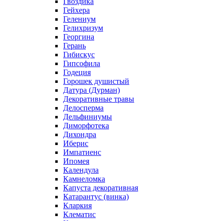
Гвоздика
Гейхера
Гелениум
Гелихризум
Георгина
Герань
Гибискус
Гипсофила
Годеция
Горошек душистый
Датура (Дурман)
Декоративные травы
Делосперма
Дельфиниумы
Диморфотека
Дихондра
Иберис
Импатиенс
Ипомея
Календула
Камнеломка
Капуста декоративная
Катарантус (винка)
Кларкия
Клематис