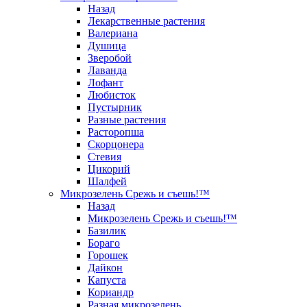
Назад
Лекарственные растения
Валериана
Душица
Зверобой
Лаванда
Лофант
Любисток
Пустырник
Разные растения
Расторопша
Скорцонера
Стевия
Цикорий
Шалфей
Микрозелень Срежь и съешь!™
Назад
Микрозелень Срежь и съешь!™
Базилик
Бораго
Горошек
Дайкон
Капуста
Кориандр
Разная микрозелень