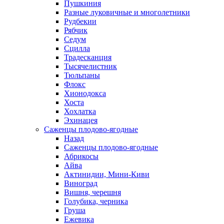
Пушкиния
Разные луковичные и многолетники
Рудбекии
Рябчик
Седум
Сцилла
Традесканция
Тысячелистник
Тюльпаны
Флокс
Хионодокса
Хоста
Хохлатка
Эхинацея
Саженцы плодово-ягодные
Назад
Саженцы плодово-ягодные
Абрикосы
Айва
Актинидии, Мини-Киви
Виноград
Вишня, черешня
Голубика, черника
Груша
Ежевика