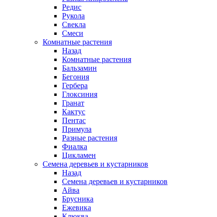
Редис
Рукола
Свекла
Смеси
Комнатные растения
Назад
Комнатные растения
Бальзамин
Бегония
Гербера
Глоксиния
Гранат
Кактус
Пентас
Примула
Разные растения
Фиалка
Цикламен
Семена деревьев и кустарников
Назад
Семена деревьев и кустарников
Айва
Брусника
Ежевика
Клюква