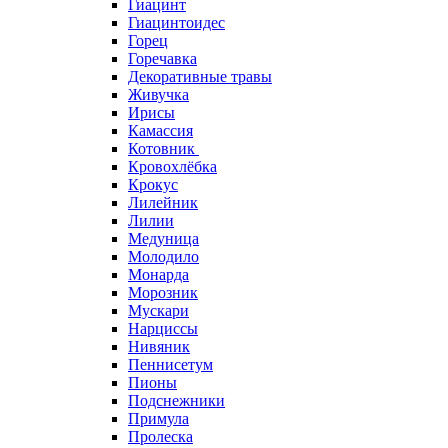
Гиацинт
Гиацинтоидес
Горец
Горечавка
Декоративные травы
Живучка
Ирисы
Камассия
Котовник
Кровохлёбка
Крокус
Лилейник
Лилии
Медуница
Молодило
Монарда
Морозник
Мускари
Нарциссы
Нивяник
Пеннисетум
Пионы
Подснежники
Примула
Пролеска