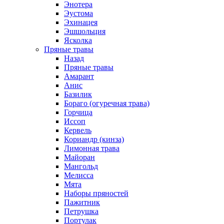
Энотера
Эустома
Эхинацея
Эшшольция
Ясколка
Пряные травы
Назад
Пряные травы
Амарант
Анис
Базилик
Бораго (огуречная трава)
Горчица
Иссоп
Кервель
Кориандр (кинза)
Лимонная трава
Майоран
Мангольд
Мелисса
Мята
Наборы пряностей
Пажитник
Петрушка
Портулак