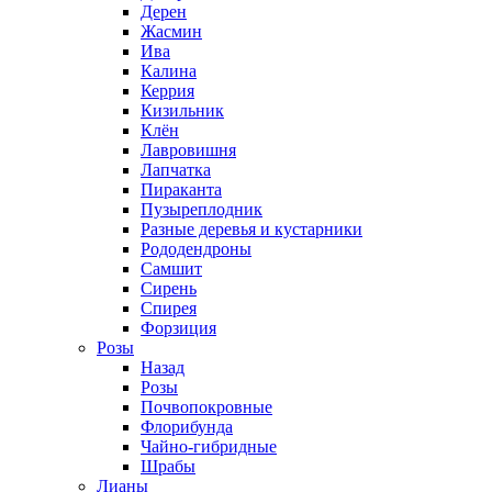
Дерен
Жасмин
Ива
Калина
Керрия
Кизильник
Клён
Лавровишня
Лапчатка
Пираканта
Пузыреплодник
Разные деревья и кустарники
Рододендроны
Самшит
Сирень
Спирея
Форзиция
Розы
Назад
Розы
Почвопокровные
Флорибунда
Чайно-гибридные
Шрабы
Лианы