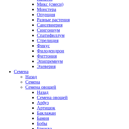
Микс (смеси)
Монстера
Опунция
Разные растения
Сансевиерия
Сингониум
Спатифиллум
Стрелиция
Фикус
Филодендрон
Фиттония
Эпипремнум
Эхеверия
Семена
Назад
Семена
Семена овощей
Назад
Семена овощей
Арбуз
Артишок
Баклажан
Бамия
Бобы
Брюква