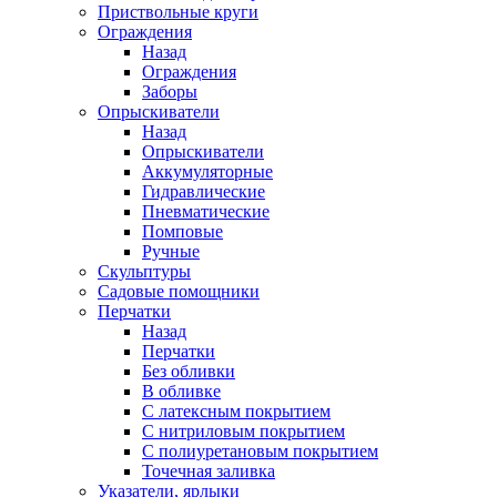
Приствольные круги
Ограждения
Назад
Ограждения
Заборы
Опрыскиватели
Назад
Опрыскиватели
Аккумуляторные
Гидравлические
Пневматические
Помповые
Ручные
Скульптуры
Садовые помощники
Перчатки
Назад
Перчатки
Без обливки
В обливке
С латексным покрытием
С нитриловым покрытием
С полиуретановым покрытием
Точечная заливка
Указатели, ярлыки