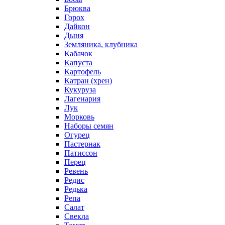
Брюква
Горох
Дайкон
Дыня
Земляника, клубника
Кабачок
Капуста
Картофель
Катран (хрен)
Кукуруза
Лагенария
Лук
Морковь
Наборы семян
Огурец
Пастернак
Патиссон
Перец
Ревень
Редис
Редька
Репа
Салат
Свекла