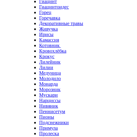
Гиацинт
Гиацинтоидес
Горец
Горечавка
Декоративные травы
Живучка
Ирисы
Камассия
Котовник
Кровохлёбка
Крокус
Лилейник
Лилии
Медуница
Молодило
Монарда
Морозник
Мускари
Нарциссы
Нивяник
Пеннисетум
Пионы
Подснежники
Примула
Пролеска