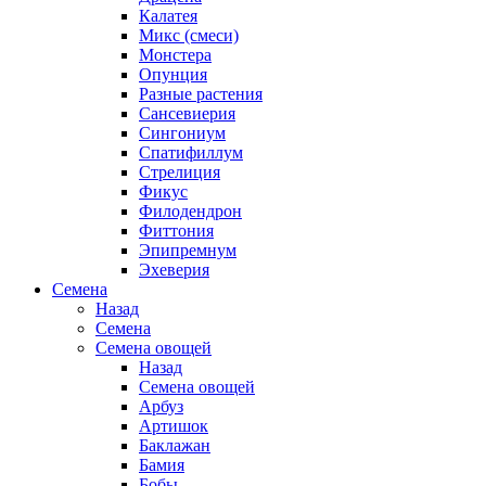
Калатея
Микс (смеси)
Монстера
Опунция
Разные растения
Сансевиерия
Сингониум
Спатифиллум
Стрелиция
Фикус
Филодендрон
Фиттония
Эпипремнум
Эхеверия
Семена
Назад
Семена
Семена овощей
Назад
Семена овощей
Арбуз
Артишок
Баклажан
Бамия
Бобы