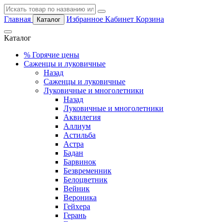
Главная
Избранное
Кабинет
Корзина
Каталог
Каталог
%
Горячие цены
Саженцы и луковичные
Назад
Саженцы и луковичные
Луковичные и многолетники
Назад
Луковичные и многолетники
Аквилегия
Аллиум
Астильба
Астра
Бадан
Барвинок
Безвременник
Белоцветник
Вейник
Вероника
Гейхера
Герань