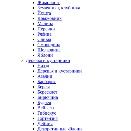
Жимолость
Земляника, клубника
Йошта
Крыжовник
Малина
Персики
Рябина
Сливы
Смородина
Шелковица
Яблони
Деревья и кустарники
Назад
Деревья и кустарники
Азалии
Барбарис
Береза
Бересклет
Бирючина
Будлея
Вейгела
Гибискус
Гортензия
Дейция
Декоративные яблони