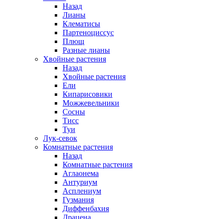
Назад
Лианы
Клематисы
Партеноциссус
Плющ
Разные лианы
Хвойные растения
Назад
Хвойные растения
Ели
Кипарисовики
Можжевельники
Сосны
Тисс
Туи
Лук-севок
Комнатные растения
Назад
Комнатные растения
Аглаонема
Антуриум
Асплениум
Гузмания
Диффенбахия
Драцена