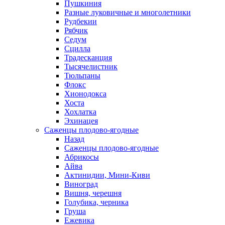
Пушкиния
Разные луковичные и многолетники
Рудбекии
Рябчик
Седум
Сцилла
Традесканция
Тысячелистник
Тюльпаны
Флокс
Хионодокса
Хоста
Хохлатка
Эхинацея
Саженцы плодово-ягодные
Назад
Саженцы плодово-ягодные
Абрикосы
Айва
Актинидии, Мини-Киви
Виноград
Вишня, черешня
Голубика, черника
Груша
Ежевика