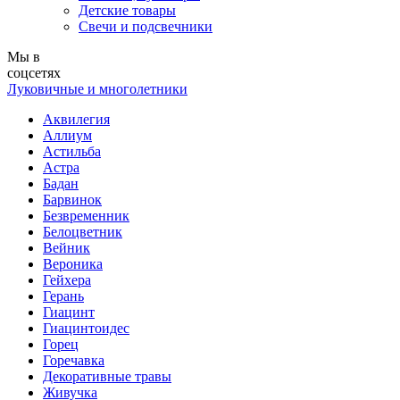
Детские товары
Свечи и подсвечники
Мы в
соцсетях
Луковичные и многолетники
Аквилегия
Аллиум
Астильба
Астра
Бадан
Барвинок
Безвременник
Белоцветник
Вейник
Вероника
Гейхера
Герань
Гиацинт
Гиацинтоидес
Горец
Горечавка
Декоративные травы
Живучка