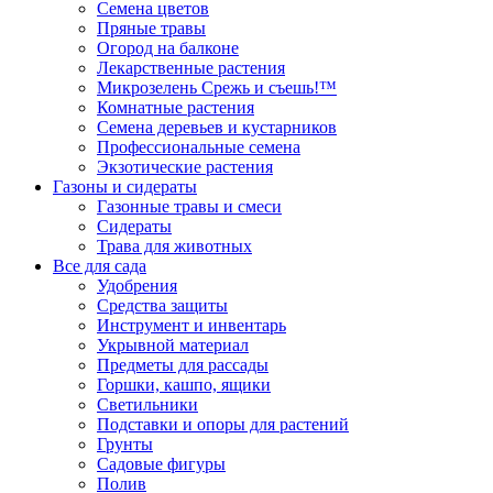
Семена цветов
Пряные травы
Огород на балконе
Лекарственные растения
Микрозелень Срежь и съешь!™
Комнатные растения
Семена деревьев и кустарников
Профессиональные семена
Экзотические растения
Газоны и сидераты
Газонные травы и смеси
Сидераты
Трава для животных
Все для сада
Удобрения
Средства защиты
Инструмент и инвентарь
Укрывной материал
Предметы для рассады
Горшки, кашпо, ящики
Светильники
Подставки и опоры для растений
Грунты
Садовые фигуры
Полив