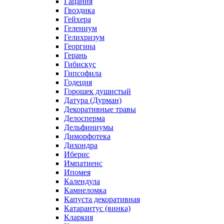
Гацания
Гвоздика
Гейхера
Гелениум
Гелихризум
Георгина
Герань
Гибискус
Гипсофила
Годеция
Горошек душистый
Датура (Дурман)
Декоративные травы
Делосперма
Дельфиниумы
Диморфотека
Дихондра
Иберис
Импатиенс
Ипомея
Календула
Камнеломка
Капуста декоративная
Катарантус (винка)
Кларкия