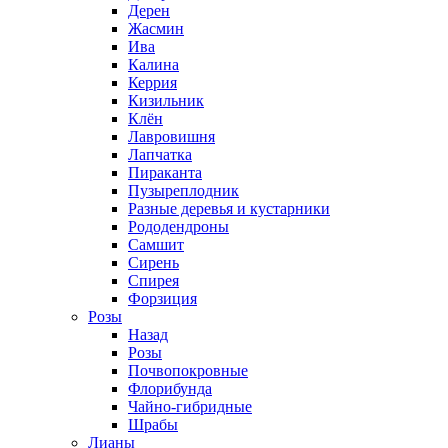
Дерен
Жасмин
Ива
Калина
Керрия
Кизильник
Клён
Лавровишня
Лапчатка
Пираканта
Пузыреплодник
Разные деревья и кустарники
Рододендроны
Самшит
Сирень
Спирея
Форзиция
Розы
Назад
Розы
Почвопокровные
Флорибунда
Чайно-гибридные
Шрабы
Лианы