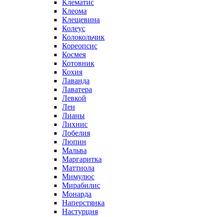
Клематис
Клеома
Клещевина
Колеус
Колокольчик
Кореопсис
Космея
Котовник
Кохия
Лаванда
Лаватера
Левкой
Лен
Лианы
Лихнис
Лобелия
Люпин
Мальва
Маргаритка
Маттиола
Мимулюс
Мирабилис
Монарда
Наперстянка
Настурция