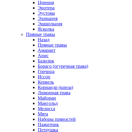
Цинния
Энотера
Эустома
Эхинацея
Эшшольция
Ясколка
Пряные травы
Назад
Пряные травы
Амарант
Анис
Базилик
Бораго (огуречная трава)
Горчица
Иссоп
Кервель
Кориандр (кинза)
Лимонная трава
Майоран
Мангольд
Мелисса
Мята
Наборы пряностей
Пажитник
Петрушка