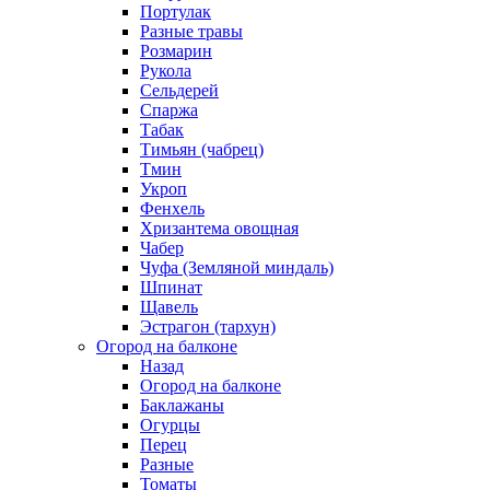
Портулак
Разные травы
Розмарин
Рукола
Сельдерей
Спаржа
Табак
Тимьян (чабрец)
Тмин
Укроп
Фенхель
Хризантема овощная
Чабер
Чуфа (Земляной миндаль)
Шпинат
Щавель
Эстрагон (тархун)
Огород на балконе
Назад
Огород на балконе
Баклажаны
Огурцы
Перец
Разные
Томаты