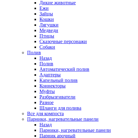
Дикие животные
Ежи
Зайцы
Кошки
Лягушки
Медведи
Птицы
Сказочные персонажи
Собаки
Полив
Назад
Полив
Автоматический полив
Адаптеры
Капельный полив
Коннекторы
Муфты
Разбрызгиватели
Разное
Шланги для полива
Все для компоста
Парники, нагревательные панели
Назад
Парники, нагревательные панели
Парник арочный