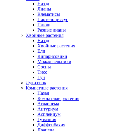
Назад
Лианы
Клематисы
Партеноциссус
Плющ
Разные лианы
Хвойные растения
Назад
Хвойные растения
Ели
Кипарисовики
Можжевельники
Сосны
Тисс
Туи
Лук-севок
Комнатные растения
Назад
Комнатные растения
Аглаонема
Антуриум
Асплениум
Гузмания
Диффенбахия
Драцена