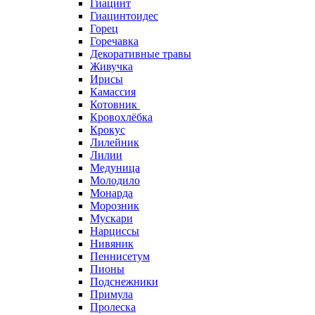
Гиацинт
Гиацинтоидес
Горец
Горечавка
Декоративные травы
Живучка
Ирисы
Камассия
Котовник
Кровохлёбка
Крокус
Лилейник
Лилии
Медуница
Молодило
Монарда
Морозник
Мускари
Нарциссы
Нивяник
Пеннисетум
Пионы
Подснежники
Примула
Пролеска