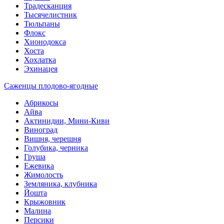
Традесканция
Тысячелистник
Тюльпаны
Флокс
Хионодокса
Хоста
Хохлатка
Эхинацея
Саженцы плодово-ягодные
Абрикосы
Айва
Актинидии, Мини-Киви
Виноград
Вишня, черешня
Голубика, черника
Груша
Ежевика
Жимолость
Земляника, клубника
Йошта
Крыжовник
Малина
Персики