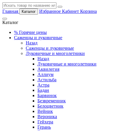
Главная
Избранное
Кабинет
Корзина
Каталог
Каталог
%
Горячие цены
Саженцы и луковичные
Назад
Саженцы и луковичные
Луковичные и многолетники
Назад
Луковичные и многолетники
Аквилегия
Аллиум
Астильба
Астра
Бадан
Барвинок
Безвременник
Белоцветник
Вейник
Вероника
Гейхера
Герань