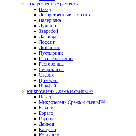
Лекарственные растения
Назад
Лекарственные растения
Валериана
Душица
Зверобой
Лаванда
Лофант
Любисток
Пустырник
Разные растения
Расторопша
Скорцонера
Стевия
Цикорий
Шалфей
Микрозелень Срежь и съешь!™
Назад
Микрозелень Срежь и съешь!™
Базилик
Бораго
Горошек
Дайкон
Капуста
Кориандр