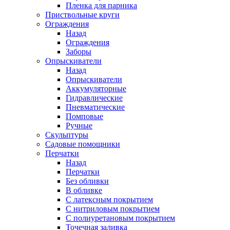
Пленка для парника
Приствольные круги
Ограждения
Назад
Ограждения
Заборы
Опрыскиватели
Назад
Опрыскиватели
Аккумуляторные
Гидравлические
Пневматические
Помповые
Ручные
Скульптуры
Садовые помощники
Перчатки
Назад
Перчатки
Без обливки
В обливке
С латексным покрытием
С нитриловым покрытием
С полиуретановым покрытием
Точечная заливка