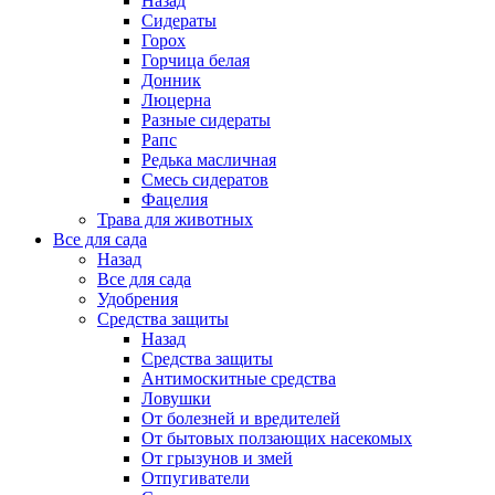
Назад
Сидераты
Горох
Горчица белая
Донник
Люцерна
Разные сидераты
Рапс
Редька масличная
Смесь сидератов
Фацелия
Трава для животных
Все для сада
Назад
Все для сада
Удобрения
Средства защиты
Назад
Средства защиты
Антимоскитные средства
Ловушки
От болезней и вредителей
От бытовых ползающих насекомых
От грызунов и змей
Отпугиватели