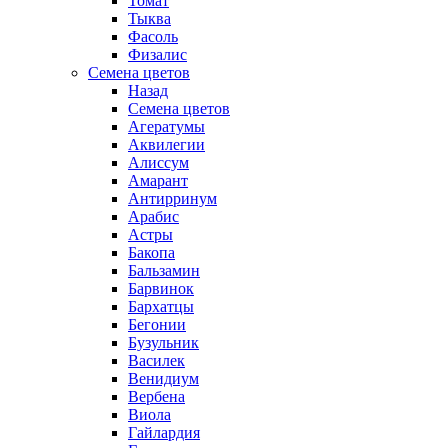
Томат
Тыква
Фасоль
Физалис
Семена цветов
Назад
Семена цветов
Агератумы
Аквилегии
Алиссум
Амарант
Антирринум
Арабис
Астры
Бакопа
Бальзамин
Барвинок
Бархатцы
Бегонии
Бузульник
Василек
Венидиум
Вербена
Виола
Гайлардия