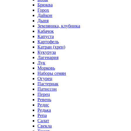
Брюква
Горох
Дайкон
Дыня
Земляника, клубника
Кабачок
Капуста
Картофель
Катран (хрен)
Кукуруза
Лагенария
Лук
Морковь
Наборы семян
Огурец
Пастернак
Патиссон
Перец
Ревень
Редис
Редька
Репа
Салат
Свекла