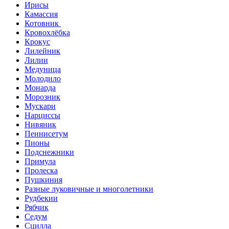
Ирисы
Камассия
Котовник
Кровохлёбка
Крокус
Лилейник
Лилии
Медуница
Молодило
Монарда
Морозник
Мускари
Нарциссы
Нивяник
Пеннисетум
Пионы
Подснежники
Примула
Пролеска
Пушкиния
Разные луковичные и многолетники
Рудбекии
Рябчик
Седум
Сцилла