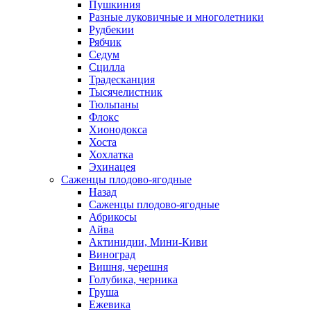
Пушкиния
Разные луковичные и многолетники
Рудбекии
Рябчик
Седум
Сцилла
Традесканция
Тысячелистник
Тюльпаны
Флокс
Хионодокса
Хоста
Хохлатка
Эхинацея
Саженцы плодово-ягодные
Назад
Саженцы плодово-ягодные
Абрикосы
Айва
Актинидии, Мини-Киви
Виноград
Вишня, черешня
Голубика, черника
Груша
Ежевика