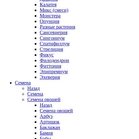
Калатея
Микс (смеси)
Монстера
Опунция
Разные растения
Сансевиерия
Сингониум
Спатифиллум
Стрелиция
Фикус
Филодендрон
Фиттония
Эпипремнум
Эхеверия
Семена
Назад
Семена
Семена овощей
Назад
Семена овощей
Арбуз
Артишок
Баклажан
Бамия
Бобы