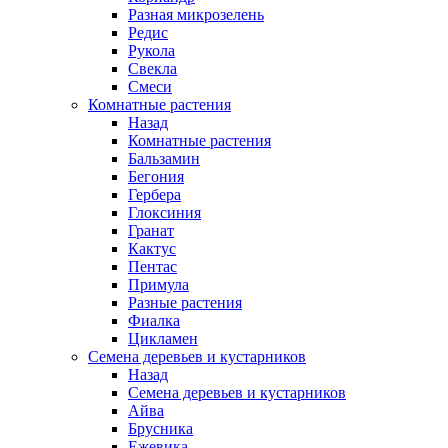
Разная микрозелень
Редис
Рукола
Свекла
Смеси
Комнатные растения
Назад
Комнатные растения
Бальзамин
Бегония
Гербера
Глоксиния
Гранат
Кактус
Пентас
Примула
Разные растения
Фиалка
Цикламен
Семена деревьев и кустарников
Назад
Семена деревьев и кустарников
Айва
Брусника
Ежевика