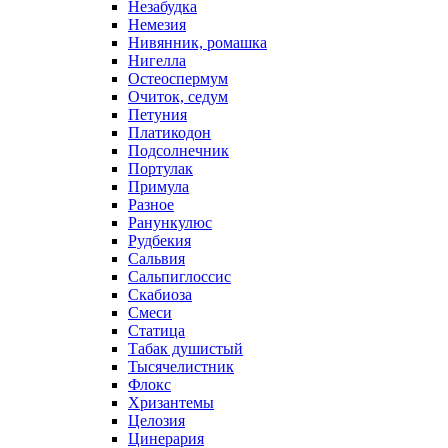
Незабудка
Немезия
Нивянник, ромашка
Нигелла
Остеоспермум
Очиток, седум
Петуния
Платикодон
Подсолнечник
Портулак
Примула
Разное
Ранункулюс
Рудбекия
Сальвия
Сальпиглоссис
Скабиоза
Смеси
Статица
Табак душистый
Тысячелистник
Флокс
Хризантемы
Целозия
Цинерария