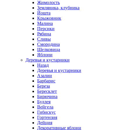
Жимолость
Земляника, клубника
Йошта
Крыжовник
Малина
Персики
Рябина
Сливы
Смородина
Шелковица
Яблони
Деревья и кустарники
Назад
Деревья и кустарники
Азалии
Барбарис
Береза
Бересклет
Бирючина
Будлея
Вейгела
Гибискус
Гортензия
Дейция
Декоративные яблони