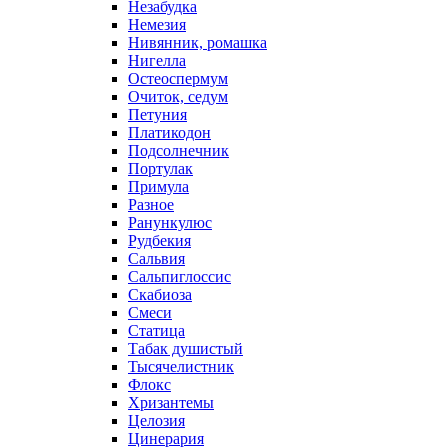
Незабудка
Немезия
Нивянник, ромашка
Нигелла
Остеоспермум
Очиток, седум
Петуния
Платикодон
Подсолнечник
Портулак
Примула
Разное
Ранункулюс
Рудбекия
Сальвия
Сальпиглоссис
Скабиоза
Смеси
Статица
Табак душистый
Тысячелистник
Флокс
Хризантемы
Целозия
Цинерария