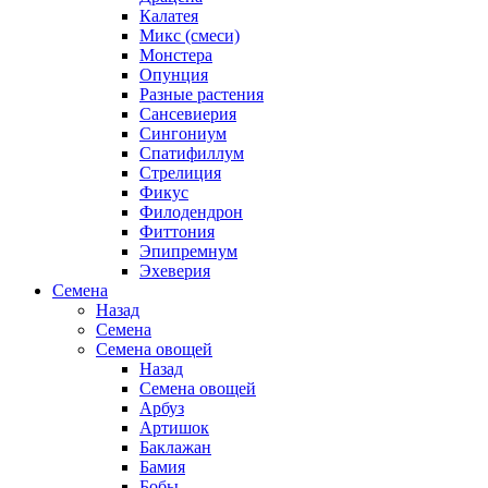
Калатея
Микс (смеси)
Монстера
Опунция
Разные растения
Сансевиерия
Сингониум
Спатифиллум
Стрелиция
Фикус
Филодендрон
Фиттония
Эпипремнум
Эхеверия
Семена
Назад
Семена
Семена овощей
Назад
Семена овощей
Арбуз
Артишок
Баклажан
Бамия
Бобы