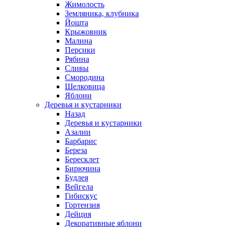
Жимолость
Земляника, клубника
Йошта
Крыжовник
Малина
Персики
Рябина
Сливы
Смородина
Шелковица
Яблони
Деревья и кустарники
Назад
Деревья и кустарники
Азалии
Барбарис
Береза
Бересклет
Бирючина
Будлея
Вейгела
Гибискус
Гортензия
Дейция
Декоративные яблони