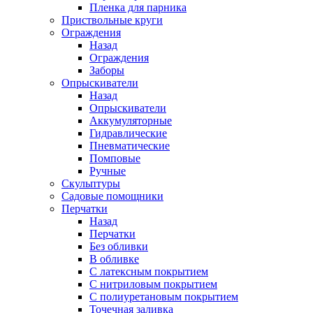
Пленка для парника
Приствольные круги
Ограждения
Назад
Ограждения
Заборы
Опрыскиватели
Назад
Опрыскиватели
Аккумуляторные
Гидравлические
Пневматические
Помповые
Ручные
Скульптуры
Садовые помощники
Перчатки
Назад
Перчатки
Без обливки
В обливке
С латексным покрытием
С нитриловым покрытием
С полиуретановым покрытием
Точечная заливка