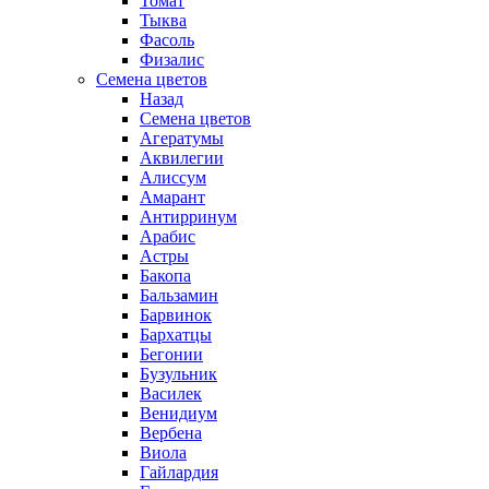
Томат
Тыква
Фасоль
Физалис
Семена цветов
Назад
Семена цветов
Агератумы
Аквилегии
Алиссум
Амарант
Антирринум
Арабис
Астры
Бакопа
Бальзамин
Барвинок
Бархатцы
Бегонии
Бузульник
Василек
Венидиум
Вербена
Виола
Гайлардия