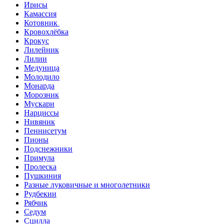
Ирисы
Камассия
Котовник
Кровохлёбка
Крокус
Лилейник
Лилии
Медуница
Молодило
Монарда
Морозник
Мускари
Нарциссы
Нивяник
Пеннисетум
Пионы
Подснежники
Примула
Пролеска
Пушкиния
Разные луковичные и многолетники
Рудбекии
Рябчик
Седум
Сцилла