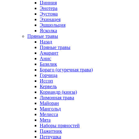
Цинния
Энотера
Эустома
Эхинацея
Эшшольция
Ясколка
Пряные травы
Назад
Пряные травы
Амарант
Анис
Базилик
Бораго (огуречная трава)
Горчица
Иссоп
Кервель
Кориандр (кинза)
Лимонная трава
Майоран
Мангольд
Мелисса
Мята
Наборы пряностей
Пажитник
Петрушка