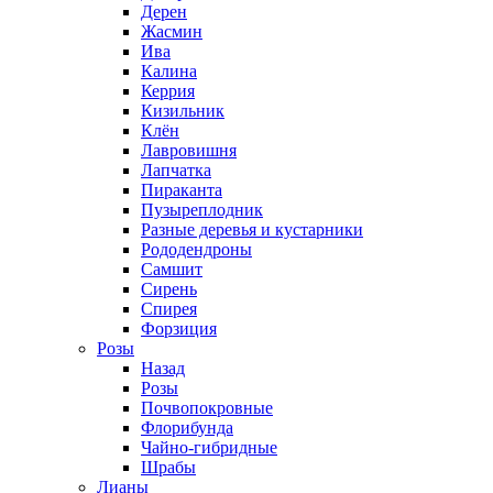
Дерен
Жасмин
Ива
Калина
Керрия
Кизильник
Клён
Лавровишня
Лапчатка
Пираканта
Пузыреплодник
Разные деревья и кустарники
Рододендроны
Самшит
Сирень
Спирея
Форзиция
Розы
Назад
Розы
Почвопокровные
Флорибунда
Чайно-гибридные
Шрабы
Лианы