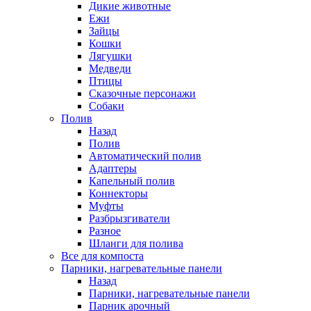
Дикие животные
Ежи
Зайцы
Кошки
Лягушки
Медведи
Птицы
Сказочные персонажи
Собаки
Полив
Назад
Полив
Автоматический полив
Адаптеры
Капельный полив
Коннекторы
Муфты
Разбрызгиватели
Разное
Шланги для полива
Все для компоста
Парники, нагревательные панели
Назад
Парники, нагревательные панели
Парник арочный