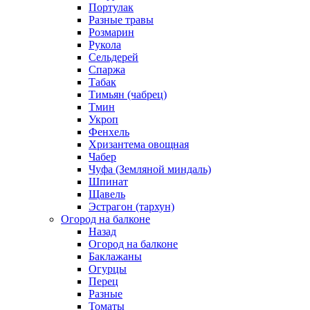
Портулак
Разные травы
Розмарин
Рукола
Сельдерей
Спаржа
Табак
Тимьян (чабрец)
Тмин
Укроп
Фенхель
Хризантема овощная
Чабер
Чуфа (Земляной миндаль)
Шпинат
Щавель
Эстрагон (тархун)
Огород на балконе
Назад
Огород на балконе
Баклажаны
Огурцы
Перец
Разные
Томаты