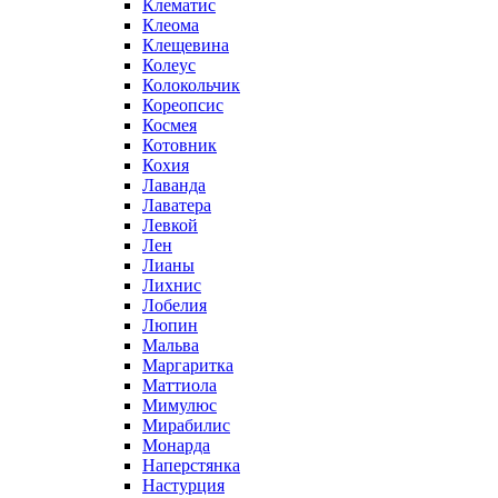
Клематис
Клеома
Клещевина
Колеус
Колокольчик
Кореопсис
Космея
Котовник
Кохия
Лаванда
Лаватера
Левкой
Лен
Лианы
Лихнис
Лобелия
Люпин
Мальва
Маргаритка
Маттиола
Мимулюс
Мирабилис
Монарда
Наперстянка
Настурция