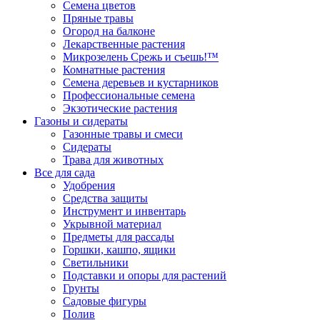
Семена цветов
Пряные травы
Огород на балконе
Лекарственные растения
Микрозелень Срежь и съешь!™
Комнатные растения
Семена деревьев и кустарников
Профессиональные семена
Экзотические растения
Газоны и сидераты
Газонные травы и смеси
Сидераты
Трава для животных
Все для сада
Удобрения
Средства защиты
Инструмент и инвентарь
Укрывной материал
Предметы для рассады
Горшки, кашпо, ящики
Светильники
Подставки и опоры для растений
Грунты
Садовые фигуры
Полив