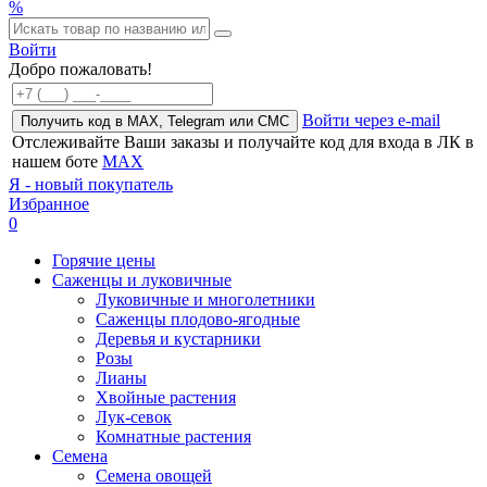
%
Войти
Добро пожаловать!
Войти через e-mail
Получить код в MAX, Telegram или СМС
Отслеживайте Ваши заказы и получайте код для входа в ЛК в
нашем боте
MAX
Я - новый покупатель
Избранное
0
Горячие цены
Саженцы и луковичные
Луковичные и многолетники
Саженцы плодово-ягодные
Деревья и кустарники
Розы
Лианы
Хвойные растения
Лук-севок
Комнатные растения
Семена
Семена овощей