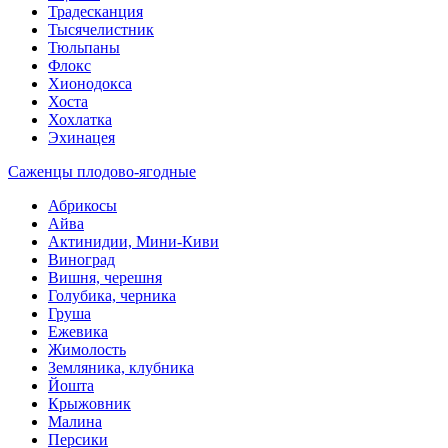
Традесканция
Тысячелистник
Тюльпаны
Флокс
Хионодокса
Хоста
Хохлатка
Эхинацея
Саженцы плодово-ягодные
Абрикосы
Айва
Актинидии, Мини-Киви
Виноград
Вишня, черешня
Голубика, черника
Груша
Ежевика
Жимолость
Земляника, клубника
Йошта
Крыжовник
Малина
Персики