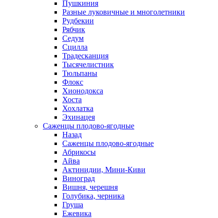
Пушкиния
Разные луковичные и многолетники
Рудбекии
Рябчик
Седум
Сцилла
Традесканция
Тысячелистник
Тюльпаны
Флокс
Хионодокса
Хоста
Хохлатка
Эхинацея
Саженцы плодово-ягодные
Назад
Саженцы плодово-ягодные
Абрикосы
Айва
Актинидии, Мини-Киви
Виноград
Вишня, черешня
Голубика, черника
Груша
Ежевика