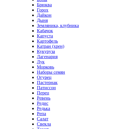
Брюква
Горох
Дайкон
Дыня
Земляника, клубника
Кабачок
Капуста
Картофель
Катран (хрен)
Кукуруза
Лагенария
Лук
Морковь
Наборы семян
Огурец
Пастернак
Патиссон
Перец
Ревень
Редис
Редька
Репа
Салат
Свекла