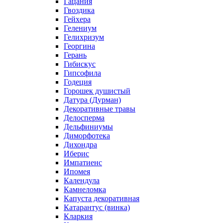
Гацания
Гвоздика
Гейхера
Гелениум
Гелихризум
Георгина
Герань
Гибискус
Гипсофила
Годеция
Горошек душистый
Датура (Дурман)
Декоративные травы
Делосперма
Дельфиниумы
Диморфотека
Дихондра
Иберис
Импатиенс
Ипомея
Календула
Камнеломка
Капуста декоративная
Катарантус (винка)
Кларкия