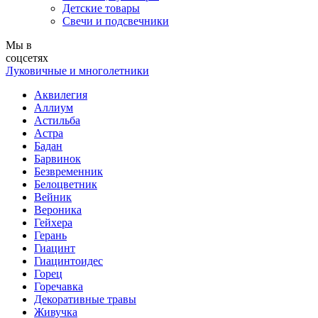
Детские товары
Свечи и подсвечники
Мы в
соцсетях
Луковичные и многолетники
Аквилегия
Аллиум
Астильба
Астра
Бадан
Барвинок
Безвременник
Белоцветник
Вейник
Вероника
Гейхера
Герань
Гиацинт
Гиацинтоидес
Горец
Горечавка
Декоративные травы
Живучка