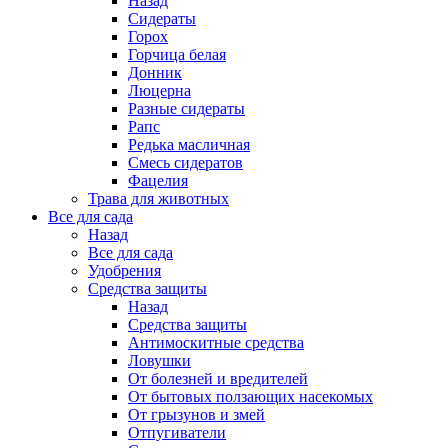
Назад
Сидераты
Горох
Горчица белая
Донник
Люцерна
Разные сидераты
Рапс
Редька масличная
Смесь сидератов
Фацелия
Трава для животных
Все для сада
Назад
Все для сада
Удобрения
Средства защиты
Назад
Средства защиты
Антимоскитные средства
Ловушки
От болезней и вредителей
От бытовых ползающих насекомых
От грызунов и змей
Отпугиватели