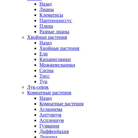
Назад
Лианы
Клематисы
Партеноциссус
Плющ
Разные лианы
Хвойные растения
Назад
Хвойные растения
Ели
Кипарисовики
Можжевельники
Сосны
Тисс
Туи
Лук-севок
Комнатные растения
Назад
Комнатные растения
Аглаонема
Антуриум
Асплениум
Гузмания
Диффенбахия
Драцена