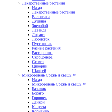
Лекарственные растения
Назад
Лекарственные растения
Валериана
Душица
Зверобой
Лаванда
Лофант
Любисток
Пустырник
Разные растения
Расторопша
Скорцонера
Стевия
Цикорий
Шалфей
Микрозелень Срежь и съешь!™
Назад
Микрозелень Срежь и съешь!™
Базилик
Бораго
Горошек
Дайкон
Капуста
Кориандр