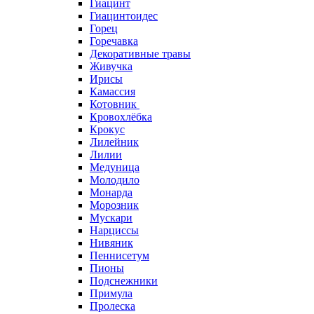
Гиацинт
Гиацинтоидес
Горец
Горечавка
Декоративные травы
Живучка
Ирисы
Камассия
Котовник
Кровохлёбка
Крокус
Лилейник
Лилии
Медуница
Молодило
Монарда
Морозник
Мускари
Нарциссы
Нивяник
Пеннисетум
Пионы
Подснежники
Примула
Пролеска