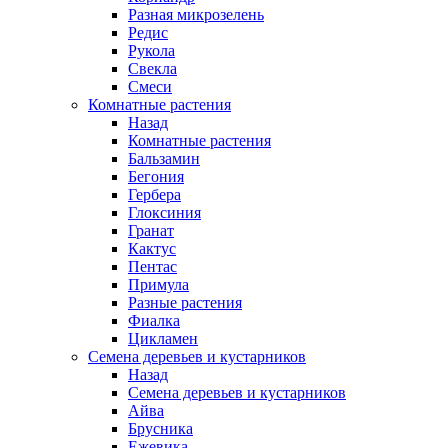
Разная микрозелень
Редис
Рукола
Свекла
Смеси
Комнатные растения
Назад
Комнатные растения
Бальзамин
Бегония
Гербера
Глоксиния
Гранат
Кактус
Пентас
Примула
Разные растения
Фиалка
Цикламен
Семена деревьев и кустарников
Назад
Семена деревьев и кустарников
Айва
Брусника
Ежевика