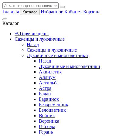
Главная
Избранное
Кабинет
Корзина
Каталог
Каталог
%
Горячие цены
Саженцы и луковичные
Назад
Саженцы и луковичные
Луковичные и многолетники
Назад
Луковичные и многолетники
Аквилегия
Аллиум
Астильба
Астра
Бадан
Барвинок
Безвременник
Белоцветник
Вейник
Вероника
Гейхера
Герань