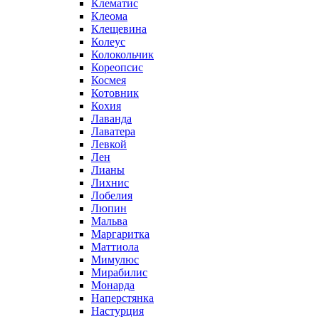
Клематис
Клеома
Клещевина
Колеус
Колокольчик
Кореопсис
Космея
Котовник
Кохия
Лаванда
Лаватера
Левкой
Лен
Лианы
Лихнис
Лобелия
Люпин
Мальва
Маргаритка
Маттиола
Мимулюс
Мирабилис
Монарда
Наперстянка
Настурция