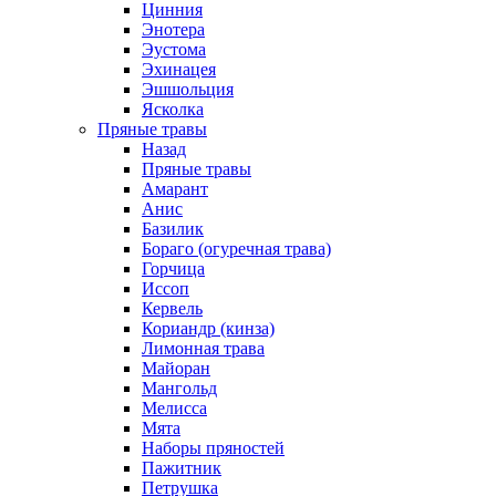
Цинния
Энотера
Эустома
Эхинацея
Эшшольция
Ясколка
Пряные травы
Назад
Пряные травы
Амарант
Анис
Базилик
Бораго (огуречная трава)
Горчица
Иссоп
Кервель
Кориандр (кинза)
Лимонная трава
Майоран
Мангольд
Мелисса
Мята
Наборы пряностей
Пажитник
Петрушка