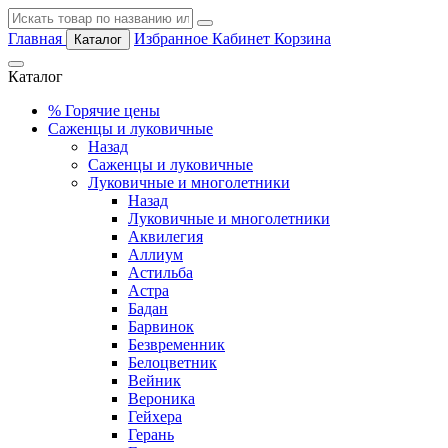
Главная
Избранное
Кабинет
Корзина
Каталог
Каталог
%
Горячие цены
Саженцы и луковичные
Назад
Саженцы и луковичные
Луковичные и многолетники
Назад
Луковичные и многолетники
Аквилегия
Аллиум
Астильба
Астра
Бадан
Барвинок
Безвременник
Белоцветник
Вейник
Вероника
Гейхера
Герань