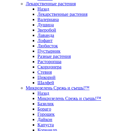
Лекарственные растения
Назад
Лекарственные растения
Валериана
Душица
Зверобой
Лаванда
Лофант
Любисток
Пустырник
Разные растения
Расторопша
Скорцонера
Стевия
Цикорий
Шалфей
Микрозелень Срежь и съешь!™
Назад
Микрозелень Срежь и съешь!™
Базилик
Бораго
Горошек
Дайкон
Капуста
Кориандр