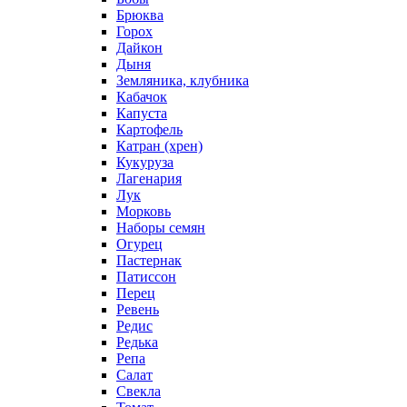
Брюква
Горох
Дайкон
Дыня
Земляника, клубника
Кабачок
Капуста
Картофель
Катран (хрен)
Кукуруза
Лагенария
Лук
Морковь
Наборы семян
Огурец
Пастернак
Патиссон
Перец
Ревень
Редис
Редька
Репа
Салат
Свекла