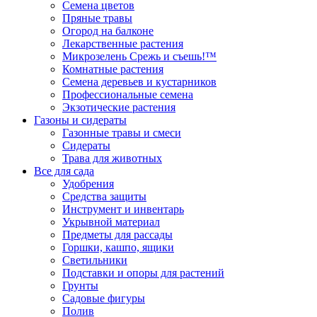
Семена цветов
Пряные травы
Огород на балконе
Лекарственные растения
Микрозелень Срежь и съешь!™
Комнатные растения
Семена деревьев и кустарников
Профессиональные семена
Экзотические растения
Газоны и сидераты
Газонные травы и смеси
Сидераты
Трава для животных
Все для сада
Удобрения
Средства защиты
Инструмент и инвентарь
Укрывной материал
Предметы для рассады
Горшки, кашпо, ящики
Светильники
Подставки и опоры для растений
Грунты
Садовые фигуры
Полив