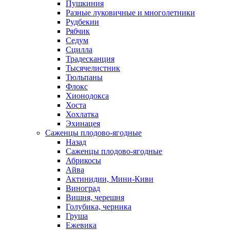
Пушкиния
Разные луковичные и многолетники
Рудбекии
Рябчик
Седум
Сцилла
Традесканция
Тысячелистник
Тюльпаны
Флокс
Хионодокса
Хоста
Хохлатка
Эхинацея
Саженцы плодово-ягодные
Назад
Саженцы плодово-ягодные
Абрикосы
Айва
Актинидии, Мини-Киви
Виноград
Вишня, черешня
Голубика, черника
Груша
Ежевика