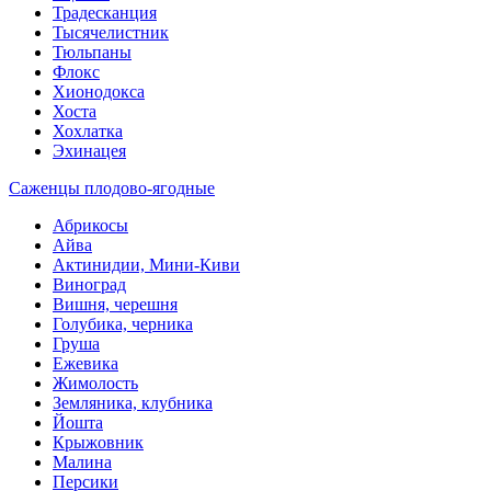
Традесканция
Тысячелистник
Тюльпаны
Флокс
Хионодокса
Хоста
Хохлатка
Эхинацея
Саженцы плодово-ягодные
Абрикосы
Айва
Актинидии, Мини-Киви
Виноград
Вишня, черешня
Голубика, черника
Груша
Ежевика
Жимолость
Земляника, клубника
Йошта
Крыжовник
Малина
Персики