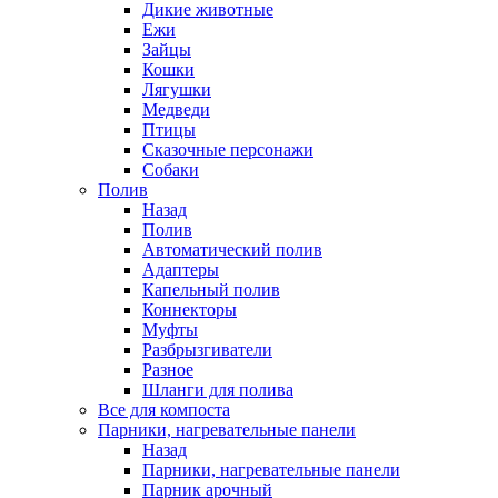
Дикие животные
Ежи
Зайцы
Кошки
Лягушки
Медведи
Птицы
Сказочные персонажи
Собаки
Полив
Назад
Полив
Автоматический полив
Адаптеры
Капельный полив
Коннекторы
Муфты
Разбрызгиватели
Разное
Шланги для полива
Все для компоста
Парники, нагревательные панели
Назад
Парники, нагревательные панели
Парник арочный