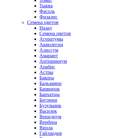
Томат
Тыква
Фасоль
Физалис
Семена цветов
Назад
Семена цветов
Агератумы
Аквилегии
Алиссум
Амарант
Антирринум
Арабис
Астры
Бакопа
Бальзамин
Барвинок
Бархатцы
Бегонии
Бузульник
Василек
Венидиум
Вербена
Виола
Гайлардия