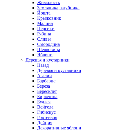
Жимолость
Земляника, клубника
Йошта
Крыжовник
Малина
Персики
Рябина
Сливы
Смородина
Шелковица
Яблони
Деревья и кустарники
Назад
Деревья и кустарники
Азалии
Барбарис
Береза
Бересклет
Бирючина
Будлея
Вейгела
Гибискус
Гортензия
Дейция
Декоративные яблони