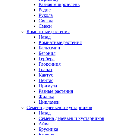
Разная микрозелень
Редис
Рукола
Свекла
Смеси
Комнатные растения
Назад
Комнатные растения
Бальзамин
Бегония
Гербера
Глоксиния
Гранат
Кактус
Пентас
Примула
Разные растения
Фиалка
Цикламен
Семена деревьев и кустарников
Назад
Семена деревьев и кустарников
Айва
Брусника
Ежевика