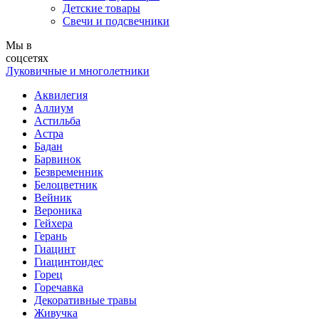
Детские товары
Свечи и подсвечники
Мы в
соцсетях
Луковичные и многолетники
Аквилегия
Аллиум
Астильба
Астра
Бадан
Барвинок
Безвременник
Белоцветник
Вейник
Вероника
Гейхера
Герань
Гиацинт
Гиацинтоидес
Горец
Горечавка
Декоративные травы
Живучка