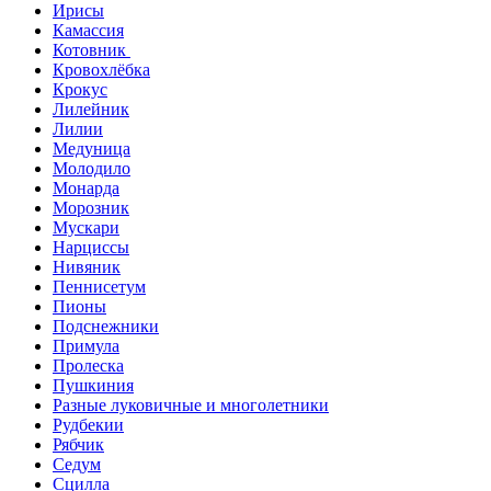
Ирисы
Камассия
Котовник
Кровохлёбка
Крокус
Лилейник
Лилии
Медуница
Молодило
Монарда
Морозник
Мускари
Нарциссы
Нивяник
Пеннисетум
Пионы
Подснежники
Примула
Пролеска
Пушкиния
Разные луковичные и многолетники
Рудбекии
Рябчик
Седум
Сцилла