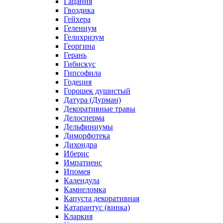
Гацания
Гвоздика
Гейхера
Гелениум
Гелихризум
Георгина
Герань
Гибискус
Гипсофила
Годеция
Горошек душистый
Датура (Дурман)
Декоративные травы
Делосперма
Дельфиниумы
Диморфотека
Дихондра
Иберис
Импатиенс
Ипомея
Календула
Камнеломка
Капуста декоративная
Катарантус (винка)
Кларкия