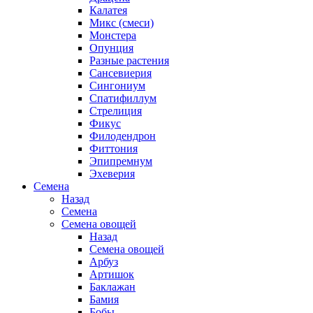
Калатея
Микс (смеси)
Монстера
Опунция
Разные растения
Сансевиерия
Сингониум
Спатифиллум
Стрелиция
Фикус
Филодендрон
Фиттония
Эпипремнум
Эхеверия
Семена
Назад
Семена
Семена овощей
Назад
Семена овощей
Арбуз
Артишок
Баклажан
Бамия
Бобы