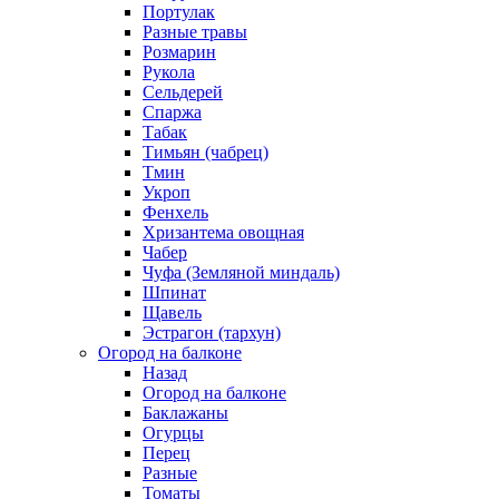
Портулак
Разные травы
Розмарин
Рукола
Сельдерей
Спаржа
Табак
Тимьян (чабрец)
Тмин
Укроп
Фенхель
Хризантема овощная
Чабер
Чуфа (Земляной миндаль)
Шпинат
Щавель
Эстрагон (тархун)
Огород на балконе
Назад
Огород на балконе
Баклажаны
Огурцы
Перец
Разные
Томаты