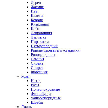
Дерен
Жасмин
Ива
Калина
Керрия
Кизильник
Клён
Лавровишня
Лапчатка
Пираканта
Пузыреплодник
Разные деревья и кустарники
Рододендроны
Самшит
Сирень
Спирея
Форзиция
Розы
Назад
Розы
Почвопокровные
Флорибунда
Чайно-гибридные
Шрабы
Лианы