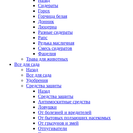
Назад
Сидераты
Горох
Горчица белая
Донник
Люцерна
Разные сидераты
Рапс
Редька масличная
Смесь сидератов
Фацелия
Трава для животных
Все для сада
Назад
Все для сада
Удобрения
Средства защиты
Назад
Средства защиты
Антимоскитные средства
Ловушки
От болезней и вредителей
От бытовых ползающих насекомых
От грызунов и змей
Отпугиватели