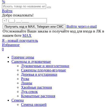
%
Войти
Добро пожаловать!
Войти через e-mail
Получить код в MAX, Telegram или СМС
Отслеживайте Ваши заказы и получайте код для входа в ЛК в
нашем боте
MAX
Я - новый покупатель
Избранное
0
Горячие цены
Саженцы и луковичные
Луковичные и многолетники
Саженцы плодово-ягодные
Деревья и кустарники
Розы
Лианы
Хвойные растения
Лук-севок
Комнатные растения
Семена
Семена овощей