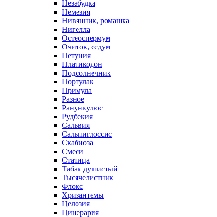
Незабудка
Немезия
Нивянник, ромашка
Нигелла
Остеоспермум
Очиток, седум
Петуния
Платикодон
Подсолнечник
Портулак
Примула
Разное
Ранункулюс
Рудбекия
Сальвия
Сальпиглоссис
Скабиоза
Смеси
Статица
Табак душистый
Тысячелистник
Флокс
Хризантемы
Целозия
Цинерария