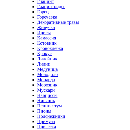
Гиацинт
Гиацинтоидес
Горец
Горечавка
Декоративные травы
Живучка
Ирисы
Камассия
Котовник
Кровохлёбка
Крокус
Лилейник
Лилии
Медуница
Молодило
Монарда
Морозник
Мускари
Нарциссы
Нивяник
Пеннисетум
Пионы
Подснежники
Примула
Пролеска