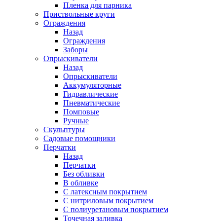
Пленка для парника
Приствольные круги
Ограждения
Назад
Ограждения
Заборы
Опрыскиватели
Назад
Опрыскиватели
Аккумуляторные
Гидравлические
Пневматические
Помповые
Ручные
Скульптуры
Садовые помощники
Перчатки
Назад
Перчатки
Без обливки
В обливке
С латексным покрытием
С нитриловым покрытием
С полиуретановым покрытием
Точечная заливка