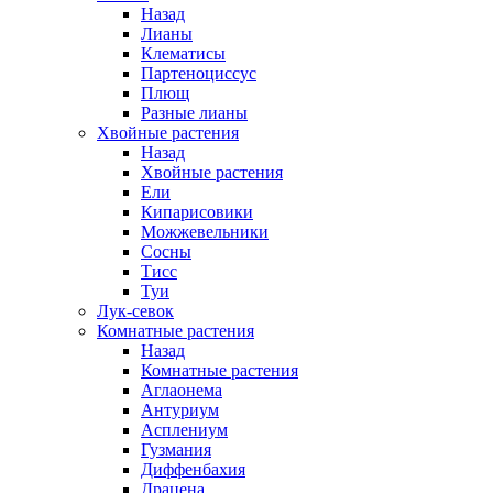
Назад
Лианы
Клематисы
Партеноциссус
Плющ
Разные лианы
Хвойные растения
Назад
Хвойные растения
Ели
Кипарисовики
Можжевельники
Сосны
Тисс
Туи
Лук-севок
Комнатные растения
Назад
Комнатные растения
Аглаонема
Антуриум
Асплениум
Гузмания
Диффенбахия
Драцена