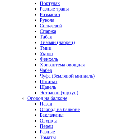
Портулак
Разные травы
Розмарин
Рукола
Сельдерей
Спаржа
Табак
Тимьян (чабрец)
Тмин
Укроп
Фенхель
Хризантема овощная
Чабер
Чуфа (Земляной миндаль)
Шпинат
Щавель
Эстрагон (тархун)
Огород на балконе
Назад
Огород на балконе
Баклажаны
Огурцы
Перец
Разные
Томаты