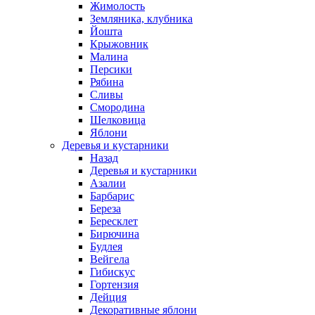
Жимолость
Земляника, клубника
Йошта
Крыжовник
Малина
Персики
Рябина
Сливы
Смородина
Шелковица
Яблони
Деревья и кустарники
Назад
Деревья и кустарники
Азалии
Барбарис
Береза
Бересклет
Бирючина
Будлея
Вейгела
Гибискус
Гортензия
Дейция
Декоративные яблони