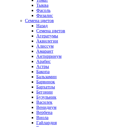
Томат
Тыква
Фасоль
Физалис
Семена цветов
Назад
Семена цветов
Агератумы
Аквилегии
Алиссум
Амарант
Антирринум
Арабис
Астры
Бакопа
Бальзамин
Барвинок
Бархатцы
Бегонии
Бузульник
Василек
Венидиум
Вербена
Виола
Гайлардия