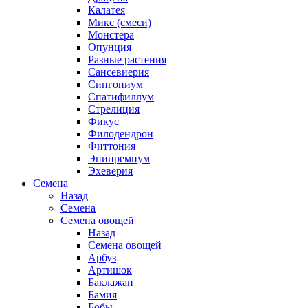
Калатея
Микс (смеси)
Монстера
Опунция
Разные растения
Сансевиерия
Сингониум
Спатифиллум
Стрелиция
Фикус
Филодендрон
Фиттония
Эпипремнум
Эхеверия
Семена
Назад
Семена
Семена овощей
Назад
Семена овощей
Арбуз
Артишок
Баклажан
Бамия
Бобы