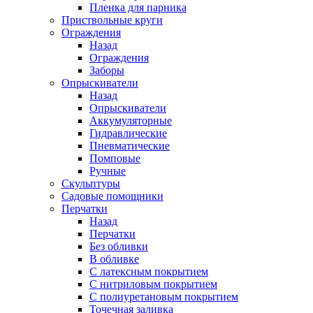
Пленка для парника
Приствольные круги
Ограждения
Назад
Ограждения
Заборы
Опрыскиватели
Назад
Опрыскиватели
Аккумуляторные
Гидравлические
Пневматические
Помповые
Ручные
Скульптуры
Садовые помощники
Перчатки
Назад
Перчатки
Без обливки
В обливке
С латексным покрытием
С нитриловым покрытием
С полиуретановым покрытием
Точечная заливка