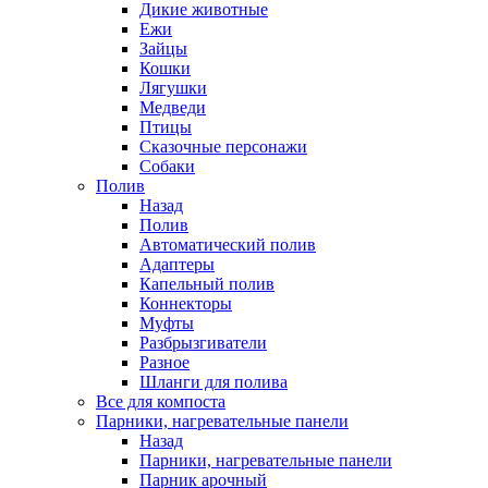
Дикие животные
Ежи
Зайцы
Кошки
Лягушки
Медведи
Птицы
Сказочные персонажи
Собаки
Полив
Назад
Полив
Автоматический полив
Адаптеры
Капельный полив
Коннекторы
Муфты
Разбрызгиватели
Разное
Шланги для полива
Все для компоста
Парники, нагревательные панели
Назад
Парники, нагревательные панели
Парник арочный