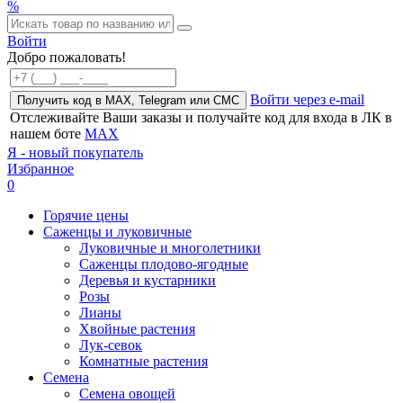
%
Войти
Добро пожаловать!
Войти через e-mail
Получить код в MAX, Telegram или СМС
Отслеживайте Ваши заказы и получайте код для входа в ЛК в
нашем боте
MAX
Я - новый покупатель
Избранное
0
Горячие цены
Саженцы и луковичные
Луковичные и многолетники
Саженцы плодово-ягодные
Деревья и кустарники
Розы
Лианы
Хвойные растения
Лук-севок
Комнатные растения
Семена
Семена овощей