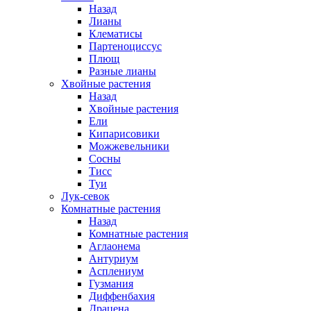
Назад
Лианы
Клематисы
Партеноциссус
Плющ
Разные лианы
Хвойные растения
Назад
Хвойные растения
Ели
Кипарисовики
Можжевельники
Сосны
Тисс
Туи
Лук-севок
Комнатные растения
Назад
Комнатные растения
Аглаонема
Антуриум
Асплениум
Гузмания
Диффенбахия
Драцена