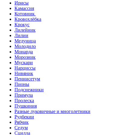
Ирисы
Камассия
Котовник
Кровохлёбка
Крокус
Лилейник
Лилии
Медуница
Молодило
Монарда
Морозник
Мускари
Нарциссы
Нивяник
Пеннисетум
Пионы
Подснежники
Примула
Пролеска
Пушкиния
Разные луковичные и многолетники
Рудбекии
Рябчик
Седум
Сцилла