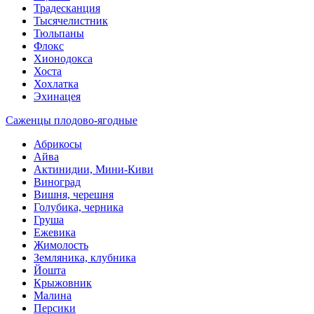
Традесканция
Тысячелистник
Тюльпаны
Флокс
Хионодокса
Хоста
Хохлатка
Эхинацея
Саженцы плодово-ягодные
Абрикосы
Айва
Актинидии, Мини-Киви
Виноград
Вишня, черешня
Голубика, черника
Груша
Ежевика
Жимолость
Земляника, клубника
Йошта
Крыжовник
Малина
Персики