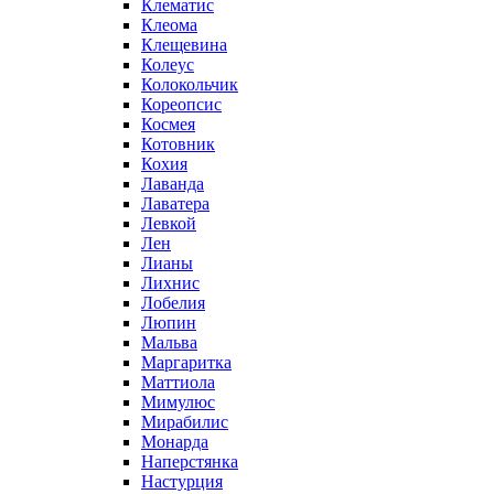
Клематис
Клеома
Клещевина
Колеус
Колокольчик
Кореопсис
Космея
Котовник
Кохия
Лаванда
Лаватера
Левкой
Лен
Лианы
Лихнис
Лобелия
Люпин
Мальва
Маргаритка
Маттиола
Мимулюс
Мирабилис
Монарда
Наперстянка
Настурция