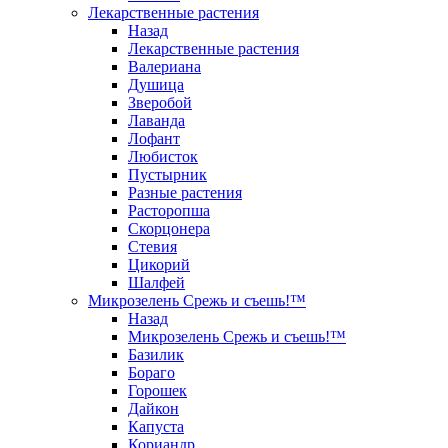
Лекарственные растения
Назад
Лекарственные растения
Валериана
Душица
Зверобой
Лаванда
Лофант
Любисток
Пустырник
Разные растения
Расторопша
Скорцонера
Стевия
Цикорий
Шалфей
Микрозелень Срежь и съешь!™
Назад
Микрозелень Срежь и съешь!™
Базилик
Бораго
Горошек
Дайкон
Капуста
Кориандр