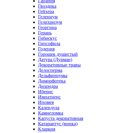
Гацания
Гвоздика
Гейхера
Гелениум
Гелихризум
Георгина
Герань
Гибискус
Гипсофила
Годеция
Горошек душистый
Датура (Дурман)
Декоративные травы
Делосперма
Дельфиниумы
Диморфотека
Дихондра
Иберис
Импатиенс
Ипомея
Календула
Камнеломка
Капуста декоративная
Катарантус (винка)
Кларкия