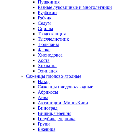
Пушкиния
Разные луковичные и многолетники
Рудбекии
Рябчик
Седум
Сцилла
Традесканция
Тысячелистник
Тюльпаны
Флокс
Хионодокса
Хоста
Хохлатка
Эхинацея
Саженцы плодово-ягодные
Назад
Саженцы плодово-ягодные
Абрикосы
Айва
Актинидии, Мини-Киви
Виноград
Вишня, черешня
Голубика, черника
Груша
Ежевика