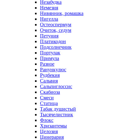
Незабудка
Немезия
Нивянник, ромашка
Нигелла
Остеоспермум
Очиток, седум
Петуния
Платикодон
Подсолнечник
Портулак
Примула
Разное
Ранункулюс
Рудбекия
Сальвия
Сальпиглоссис
Скабиоза
Смеси
Статица
Табак душистый
Тысячелистник
Флокс
Хризантемы
Целозия
Цинерария