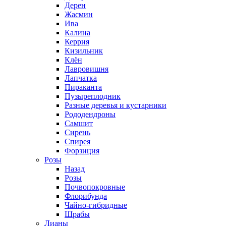
Дерен
Жасмин
Ива
Калина
Керрия
Кизильник
Клён
Лавровишня
Лапчатка
Пираканта
Пузыреплодник
Разные деревья и кустарники
Рододендроны
Самшит
Сирень
Спирея
Форзиция
Розы
Назад
Розы
Почвопокровные
Флорибунда
Чайно-гибридные
Шрабы
Лианы