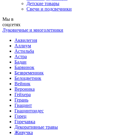
Детские товары
Свечи и подсвечники
Мы в
соцсетях
Луковичные и многолетники
Аквилегия
Аллиум
Астильба
Астра
Бадан
Барвинок
Безвременник
Белоцветник
Вейник
Вероника
Гейхера
Герань
Гиацинт
Гиацинтоидес
Горец
Горечавка
Декоративные травы
Живучка