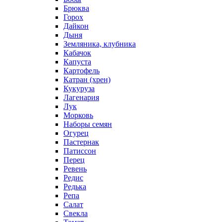
Брюква
Горох
Дайкон
Дыня
Земляника, клубника
Кабачок
Капуста
Картофель
Катран (хрен)
Кукуруза
Лагенария
Лук
Морковь
Наборы семян
Огурец
Пастернак
Патиссон
Перец
Ревень
Редис
Редька
Репа
Салат
Свекла