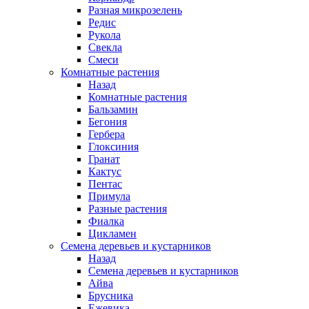
Разная микрозелень
Редис
Рукола
Свекла
Смеси
Комнатные растения
Назад
Комнатные растения
Бальзамин
Бегония
Гербера
Глоксиния
Гранат
Кактус
Пентас
Примула
Разные растения
Фиалка
Цикламен
Семена деревьев и кустарников
Назад
Семена деревьев и кустарников
Айва
Брусника
Ежевика