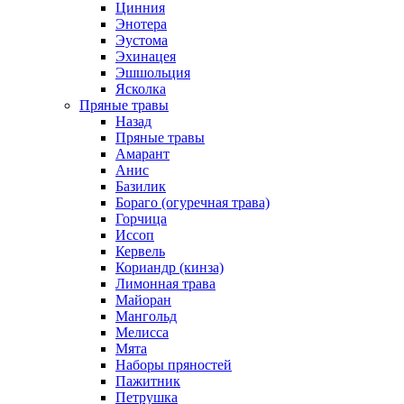
Цинния
Энотера
Эустома
Эхинацея
Эшшольция
Ясколка
Пряные травы
Назад
Пряные травы
Амарант
Анис
Базилик
Бораго (огуречная трава)
Горчица
Иссоп
Кервель
Кориандр (кинза)
Лимонная трава
Майоран
Мангольд
Мелисса
Мята
Наборы пряностей
Пажитник
Петрушка