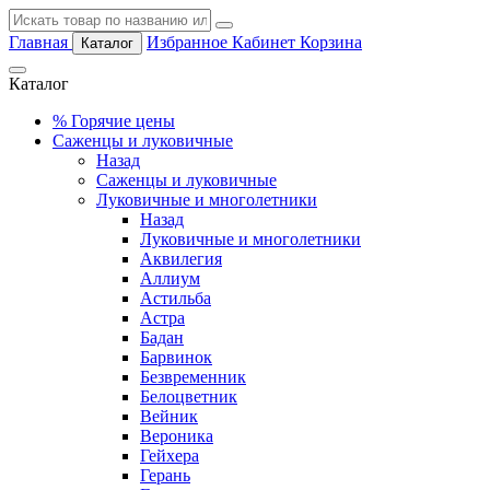
Главная
Избранное
Кабинет
Корзина
Каталог
Каталог
%
Горячие цены
Саженцы и луковичные
Назад
Саженцы и луковичные
Луковичные и многолетники
Назад
Луковичные и многолетники
Аквилегия
Аллиум
Астильба
Астра
Бадан
Барвинок
Безвременник
Белоцветник
Вейник
Вероника
Гейхера
Герань