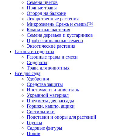
Семена цветов
Пряные травы
Огород на балконе
Лекарственные растения
Микрозелень Срежь и съешь!™
Комнатные растения
Семена деревьев и кустарников
Профессиональные семена
Экзотические растения
Газоны и сидераты
Газонные травы и смеси
Сидераты
Трава для животных
Все для сада
Удобрения
Средства защиты
Инструмент и инвентарь
Укрывной материал
Предметы для рассады
Горшки, кашпо, ящики
Светильники
Подставки и опоры для растений
Грунты
Садовые фигуры
Полив