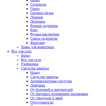
Назад
Сидераты
Горох
Горчица белая
Донник
Люцерна
Разные сидераты
Рапс
Редька масличная
Смесь сидератов
Фацелия
Трава для животных
Все для сада
Назад
Все для сада
Удобрения
Средства защиты
Назад
Средства защиты
Антимоскитные средства
Ловушки
От болезней и вредителей
От бытовых ползающих насекомых
От грызунов и змей
Отпугиватели