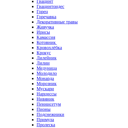
Гиацинт
Гиацинтоидес
Горец
Горечавка
Декоративные травы
Живучка
Ирисы
Камассия
Котовник
Кровохлёбка
Крокус
Лилейник
Лилии
Медуница
Молодило
Монарда
Морозник
Мускари
Нарциссы
Нивяник
Пеннисетум
Пионы
Подснежники
Примула
Пролеска