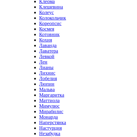
Клеома
Клещевина
Колеус
Колокольчик
Кореопсис
Космея
Котовник
Кохия
Лаванда
Лаватера
Левкой
Лен
Лианы
Лихнис
Лобелия
Люпин
Мальва
Маргаритка
Маттиола
Мимулюс
Мирабилис
Монарда
Наперстянка
Настурция
Незабудка