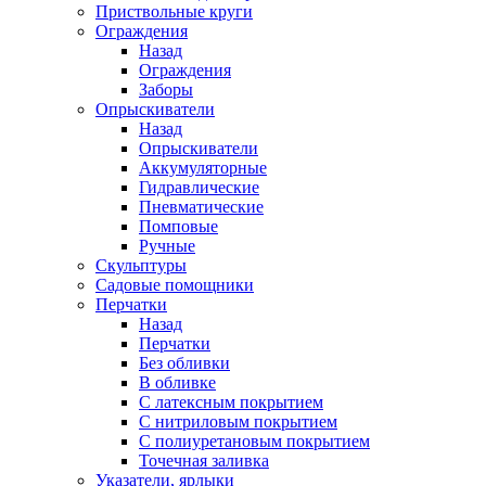
Приствольные круги
Ограждения
Назад
Ограждения
Заборы
Опрыскиватели
Назад
Опрыскиватели
Аккумуляторные
Гидравлические
Пневматические
Помповые
Ручные
Скульптуры
Садовые помощники
Перчатки
Назад
Перчатки
Без обливки
В обливке
С латексным покрытием
С нитриловым покрытием
С полиуретановым покрытием
Точечная заливка
Указатели, ярлыки