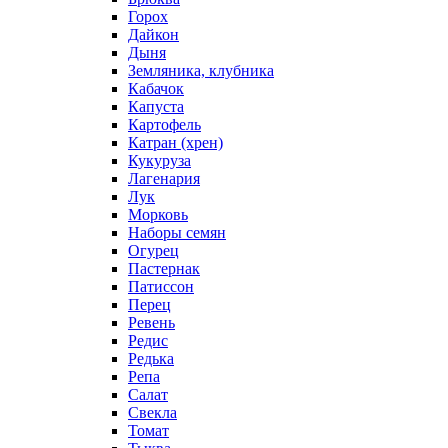
Горох
Дайкон
Дыня
Земляника, клубника
Кабачок
Капуста
Картофель
Катран (хрен)
Кукуруза
Лагенария
Лук
Морковь
Наборы семян
Огурец
Пастернак
Патиссон
Перец
Ревень
Редис
Редька
Репа
Салат
Свекла
Томат