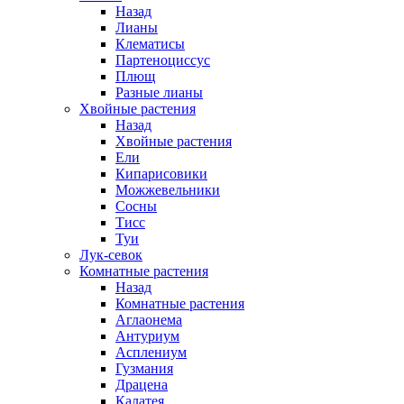
Назад
Лианы
Клематисы
Партеноциссус
Плющ
Разные лианы
Хвойные растения
Назад
Хвойные растения
Ели
Кипарисовики
Можжевельники
Сосны
Тисс
Туи
Лук-севок
Комнатные растения
Назад
Комнатные растения
Аглаонема
Антуриум
Асплениум
Гузмания
Драцена
Калатея