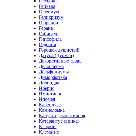
Гвоздика
Гейхера
Гелениум
Гелихризум
Георгина
Герань
Гибискус
Гипсофила
Годеция
Горошек душистый
Датура (Дурман)
Декоративные травы
Делосперма
Дельфиниумы
Диморфотека
Дихондра
Иберис
Импатиенс
Ипомея
Календула
Камнеломка
Капуста декоративная
Катарантус (винка)
Кларкия
Клематис