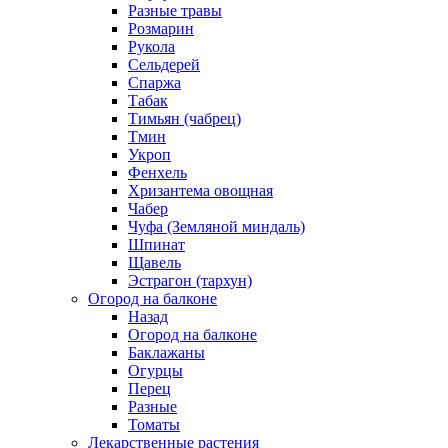
Разные травы
Розмарин
Рукола
Сельдерей
Спаржа
Табак
Тимьян (чабрец)
Тмин
Укроп
Фенхель
Хризантема овощная
Чабер
Чуфа (Земляной миндаль)
Шпинат
Щавель
Эстрагон (тархун)
Огород на балконе
Назад
Огород на балконе
Баклажаны
Огурцы
Перец
Разные
Томаты
Лекарственные растения