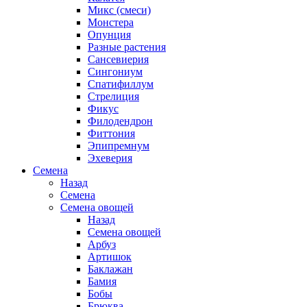
Микс (смеси)
Монстера
Опунция
Разные растения
Сансевиерия
Сингониум
Спатифиллум
Стрелиция
Фикус
Филодендрон
Фиттония
Эпипремнум
Эхеверия
Семена
Назад
Семена
Семена овощей
Назад
Семена овощей
Арбуз
Артишок
Баклажан
Бамия
Бобы
Брюква