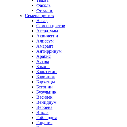
Тыква
Фасоль
Физалис
Семена цветов
Назад
Семена цветов
Агератумы
Аквилегии
Алиссум
Амарант
Антирринум
Арабис
Астры
Бакопа
Бальзамин
Барвинок
Бархатцы
Бегонии
Бузульник
Василек
Венидиум
Вербена
Виола
Гайлардия
Гацания