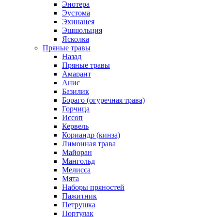
Энотера
Эустома
Эхинацея
Эшшольция
Ясколка
Пряные травы
Назад
Пряные травы
Амарант
Анис
Базилик
Бораго (огуречная трава)
Горчица
Иссоп
Кервель
Кориандр (кинза)
Лимонная трава
Майоран
Мангольд
Мелисса
Мята
Наборы пряностей
Пажитник
Петрушка
Портулак