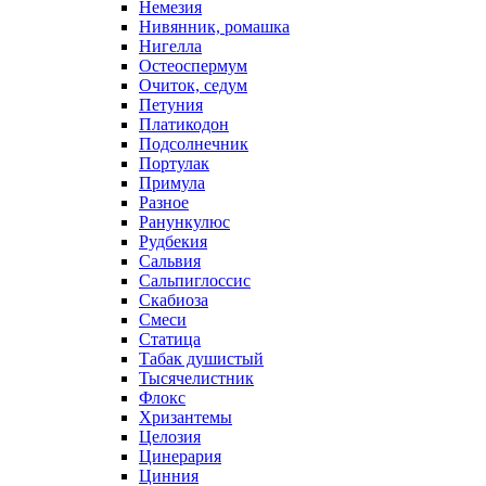
Немезия
Нивянник, ромашка
Нигелла
Остеоспермум
Очиток, седум
Петуния
Платикодон
Подсолнечник
Портулак
Примула
Разное
Ранункулюс
Рудбекия
Сальвия
Сальпиглоссис
Скабиоза
Смеси
Статица
Табак душистый
Тысячелистник
Флокс
Хризантемы
Целозия
Цинерария
Цинния