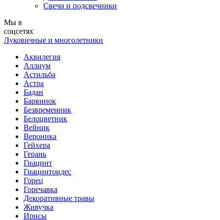
Свечи и подсвечники
Мы в
соцсетях
Луковичные и многолетники
Аквилегия
Аллиум
Астильба
Астра
Бадан
Барвинок
Безвременник
Белоцветник
Вейник
Вероника
Гейхера
Герань
Гиацинт
Гиацинтоидес
Горец
Горечавка
Декоративные травы
Живучка
Ирисы