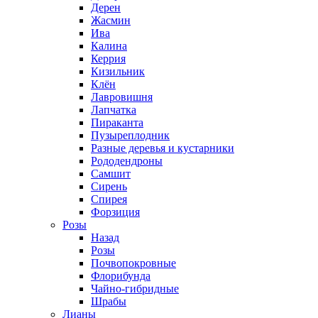
Дерен
Жасмин
Ива
Калина
Керрия
Кизильник
Клён
Лавровишня
Лапчатка
Пираканта
Пузыреплодник
Разные деревья и кустарники
Рододендроны
Самшит
Сирень
Спирея
Форзиция
Розы
Назад
Розы
Почвопокровные
Флорибунда
Чайно-гибридные
Шрабы
Лианы