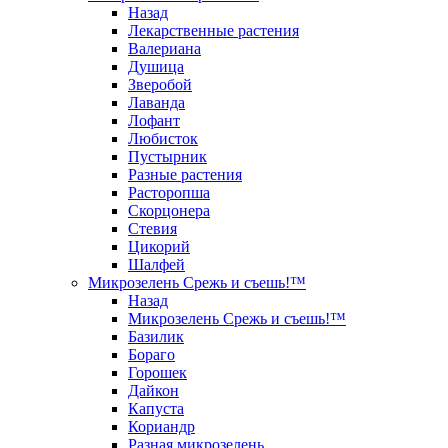
Назад
Лекарственные растения
Валериана
Душица
Зверобой
Лаванда
Лофант
Любисток
Пустырник
Разные растения
Расторопша
Скорцонера
Стевия
Цикорий
Шалфей
Микрозелень Срежь и съешь!™
Назад
Микрозелень Срежь и съешь!™
Базилик
Бораго
Горошек
Дайкон
Капуста
Кориандр
Разная микрозелень