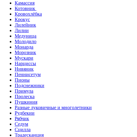
Камассия
Котовник
Кровохлёбка
Крокус
Лилейник
Лилии
Медуница
Молодило
Монарда
Морозник
Мускари
Нарциссы
Нивяник
Пеннисетум
Пионы
Подснежники
Примула
Пролеска
Пушкиния
Разные луковичные и многолетники
Рудбекии
Рябчик
Седум
Сцилла
Традесканция