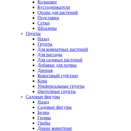
Колышки
Кустодержатели
Опора для растений
Подставки
Сетки
Шпалеры
Грунты
Назад
Грунты
Для комнатных растений
Для рассады
Для садовых растений
Добавки для почвы
Дренаж
Кокосовый субстрат
Кора
Универсальные грунты
Цветочные грунты
Садовые фигуры
Назад
Садовые фигуры
Белки
Гномы
Грибы
Дикие животные