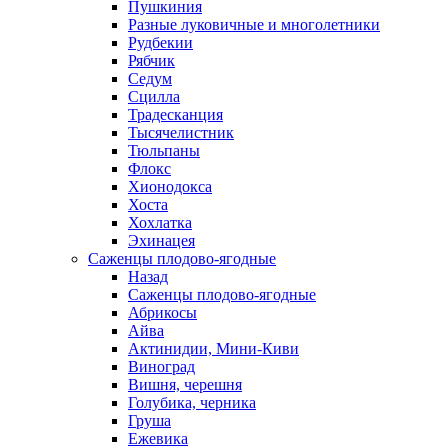
Пушкиния
Разные луковичные и многолетники
Рудбекии
Рябчик
Седум
Сцилла
Традесканция
Тысячелистник
Тюльпаны
Флокс
Хионодокса
Хоста
Хохлатка
Эхинацея
Саженцы плодово-ягодные
Назад
Саженцы плодово-ягодные
Абрикосы
Айва
Актинидии, Мини-Киви
Виноград
Вишня, черешня
Голубика, черника
Груша
Ежевика