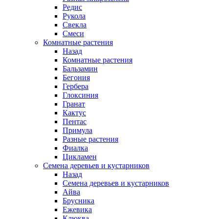
Редис
Рукола
Свекла
Смеси
Комнатные растения
Назад
Комнатные растения
Бальзамин
Бегония
Гербера
Глоксиния
Гранат
Кактус
Пентас
Примула
Разные растения
Фиалка
Цикламен
Семена деревьев и кустарников
Назад
Семена деревьев и кустарников
Айва
Брусника
Ежевика
Клюква