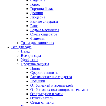
Сидераты
Горох
Горчица белая
Донник
Люцерна
Разные сидераты
Рапс
Редька масличная
Смесь сидератов
Фацелия
Трава для животных
Все для сада
Назад
Все для сада
Удобрения
Средства защиты
Назад
Средства защиты
Антимоскитные средства
Ловушки
От болезней и вредителей
От бытовых ползающих насекомых
От грызунов и змей
Отпугиватели
Сетки от птиц