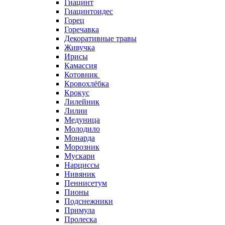
Гиацинт
Гиацинтоидес
Горец
Горечавка
Декоративные травы
Живучка
Ирисы
Камассия
Котовник
Кровохлёбка
Крокус
Лилейник
Лилии
Медуница
Молодило
Монарда
Морозник
Мускари
Нарциссы
Нивяник
Пеннисетум
Пионы
Подснежники
Примула
Пролеска