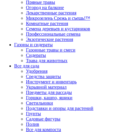
Пряные травы
Огород на балконе
Лекарственные растения
Микрозелень Срежь и съешь!™
Комнатные растения
Семена деревьев и кустарников
Профессиональные семена
Экзотические растения
Газоны и сидераты
Газонные травы и смеси
Сидераты
Трава для животных
Все для сада
Удобрения
Средства защиты
Инструмент и инвентарь
Укрывной материал
Предметы для рассады
Горшки, кашпо, ящики
Светильники
Подставки и опоры для растений
Грунты
Садовые фигуры
Полив
Все для компоста