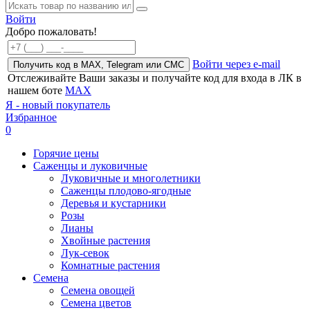
Войти
Добро пожаловать!
Войти через e-mail
Получить код в MAX, Telegram или СМС
Отслеживайте Ваши заказы и получайте код для входа в ЛК в
нашем боте
MAX
Я - новый покупатель
Избранное
0
Горячие цены
Саженцы и луковичные
Луковичные и многолетники
Саженцы плодово-ягодные
Деревья и кустарники
Розы
Лианы
Хвойные растения
Лук-севок
Комнатные растения
Семена
Семена овощей
Семена цветов