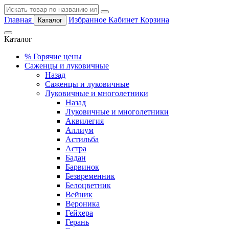
Главная
Избранное
Кабинет
Корзина
Каталог
Каталог
%
Горячие цены
Саженцы и луковичные
Назад
Саженцы и луковичные
Луковичные и многолетники
Назад
Луковичные и многолетники
Аквилегия
Аллиум
Астильба
Астра
Бадан
Барвинок
Безвременник
Белоцветник
Вейник
Вероника
Гейхера
Герань