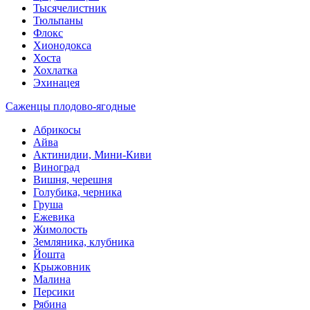
Тысячелистник
Тюльпаны
Флокс
Хионодокса
Хоста
Хохлатка
Эхинацея
Саженцы плодово-ягодные
Абрикосы
Айва
Актинидии, Мини-Киви
Виноград
Вишня, черешня
Голубика, черника
Груша
Ежевика
Жимолость
Земляника, клубника
Йошта
Крыжовник
Малина
Персики
Рябина