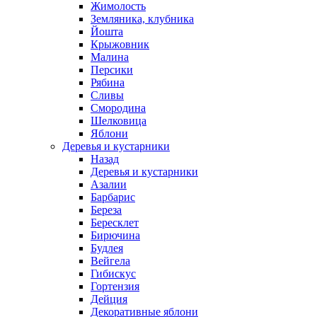
Жимолость
Земляника, клубника
Йошта
Крыжовник
Малина
Персики
Рябина
Сливы
Смородина
Шелковица
Яблони
Деревья и кустарники
Назад
Деревья и кустарники
Азалии
Барбарис
Береза
Бересклет
Бирючина
Будлея
Вейгела
Гибискус
Гортензия
Дейция
Декоративные яблони