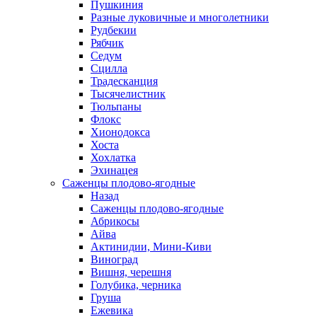
Пушкиния
Разные луковичные и многолетники
Рудбекии
Рябчик
Седум
Сцилла
Традесканция
Тысячелистник
Тюльпаны
Флокс
Хионодокса
Хоста
Хохлатка
Эхинацея
Саженцы плодово-ягодные
Назад
Саженцы плодово-ягодные
Абрикосы
Айва
Актинидии, Мини-Киви
Виноград
Вишня, черешня
Голубика, черника
Груша
Ежевика