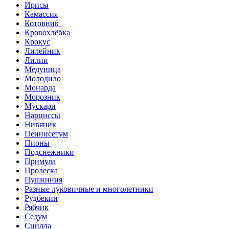
Ирисы
Камассия
Котовник
Кровохлёбка
Крокус
Лилейник
Лилии
Медуница
Молодило
Монарда
Морозник
Мускари
Нарциссы
Нивяник
Пеннисетум
Пионы
Подснежники
Примула
Пролеска
Пушкиния
Разные луковичные и многолетники
Рудбекии
Рябчик
Седум
Сцилла