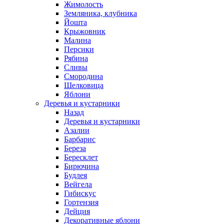
Жимолость
Земляника, клубника
Йошта
Крыжовник
Малина
Персики
Рябина
Сливы
Смородина
Шелковица
Яблони
Деревья и кустарники
Назад
Деревья и кустарники
Азалии
Барбарис
Береза
Бересклет
Бирючина
Будлея
Вейгела
Гибискус
Гортензия
Дейция
Декоративные яблони