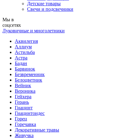
Детские товары
Свечи и подсвечники
Мы в
соцсетях
Луковичные и многолетники
Аквилегия
Аллиум
Астильба
Астра
Бадан
Барвинок
Безвременник
Белоцветник
Вейник
Вероника
Гейхера
Герань
Гиацинт
Гиацинтоидес
Горец
Горечавка
Декоративные травы
Живучка