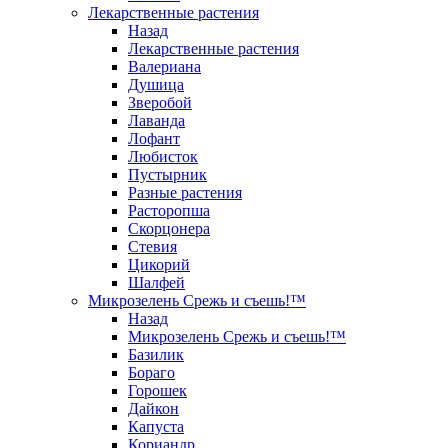
Лекарственные растения
Назад
Лекарственные растения
Валериана
Душица
Зверобой
Лаванда
Лофант
Любисток
Пустырник
Разные растения
Расторопша
Скорцонера
Стевия
Цикорий
Шалфей
Микрозелень Срежь и съешь!™
Назад
Микрозелень Срежь и съешь!™
Базилик
Бораго
Горошек
Дайкон
Капуста
Кориандр