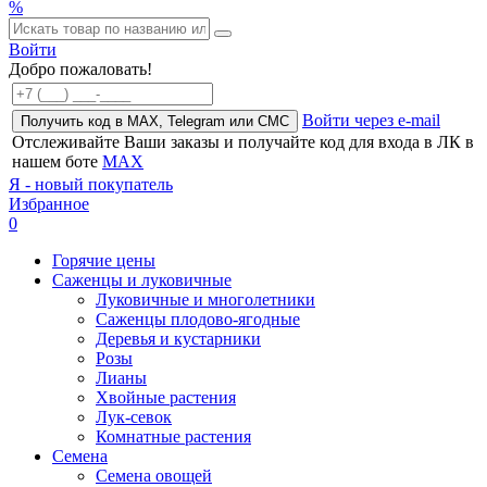
%
Войти
Добро пожаловать!
Войти через e-mail
Получить код в MAX, Telegram или СМС
Отслеживайте Ваши заказы и получайте код для входа в ЛК в
нашем боте
MAX
Я - новый покупатель
Избранное
0
Горячие цены
Саженцы и луковичные
Луковичные и многолетники
Саженцы плодово-ягодные
Деревья и кустарники
Розы
Лианы
Хвойные растения
Лук-севок
Комнатные растения
Семена
Семена овощей