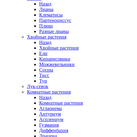
Назад
Лианы
Клематисы
Партеноциссус
Плющ
Разные лианы
Хвойные растения
Назад
Хвойные растения
Ели
Кипарисовики
Можжевельники
Сосны
Тисс
Туи
Лук-севок
Комнатные растения
Назад
Комнатные растения
Аглаонема
Антуриум
Асплениум
Гузмания
Диффенбахия
Драцена