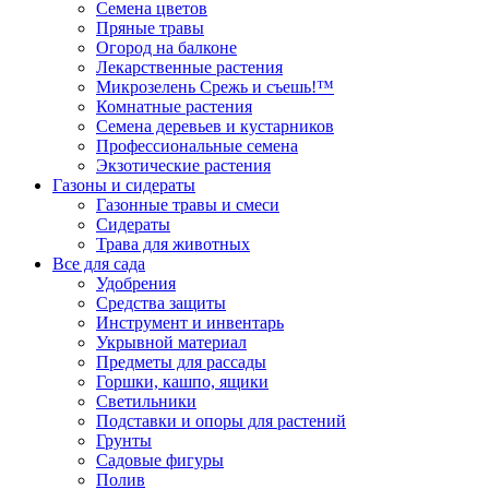
Семена цветов
Пряные травы
Огород на балконе
Лекарственные растения
Микрозелень Срежь и съешь!™
Комнатные растения
Семена деревьев и кустарников
Профессиональные семена
Экзотические растения
Газоны и сидераты
Газонные травы и смеси
Сидераты
Трава для животных
Все для сада
Удобрения
Средства защиты
Инструмент и инвентарь
Укрывной материал
Предметы для рассады
Горшки, кашпо, ящики
Светильники
Подставки и опоры для растений
Грунты
Садовые фигуры
Полив