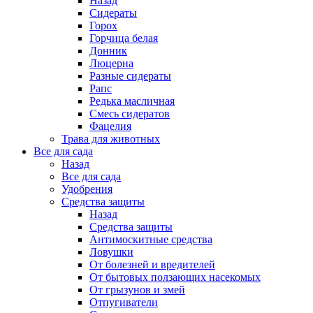
Назад
Сидераты
Горох
Горчица белая
Донник
Люцерна
Разные сидераты
Рапс
Редька масличная
Смесь сидератов
Фацелия
Трава для животных
Все для сада
Назад
Все для сада
Удобрения
Средства защиты
Назад
Средства защиты
Антимоскитные средства
Ловушки
От болезней и вредителей
От бытовых ползающих насекомых
От грызунов и змей
Отпугиватели