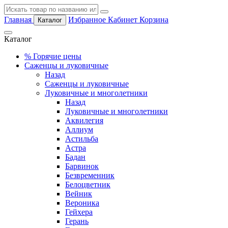
Главная
Избранное
Кабинет
Корзина
Каталог
Каталог
%
Горячие цены
Саженцы и луковичные
Назад
Саженцы и луковичные
Луковичные и многолетники
Назад
Луковичные и многолетники
Аквилегия
Аллиум
Астильба
Астра
Бадан
Барвинок
Безвременник
Белоцветник
Вейник
Вероника
Гейхера
Герань