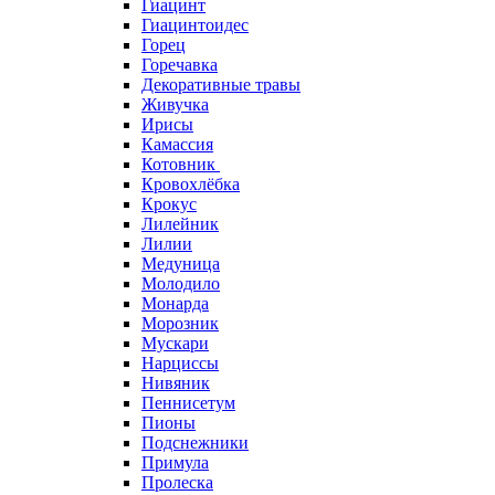
Гиацинт
Гиацинтоидес
Горец
Горечавка
Декоративные травы
Живучка
Ирисы
Камассия
Котовник
Кровохлёбка
Крокус
Лилейник
Лилии
Медуница
Молодило
Монарда
Морозник
Мускари
Нарциссы
Нивяник
Пеннисетум
Пионы
Подснежники
Примула
Пролеска