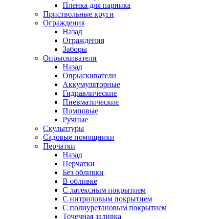
Пленка для парника
Приствольные круги
Ограждения
Назад
Ограждения
Заборы
Опрыскиватели
Назад
Опрыскиватели
Аккумуляторные
Гидравлические
Пневматические
Помповые
Ручные
Скульптуры
Садовые помощники
Перчатки
Назад
Перчатки
Без обливки
В обливке
С латексным покрытием
С нитриловым покрытием
С полиуретановым покрытием
Точечная заливка