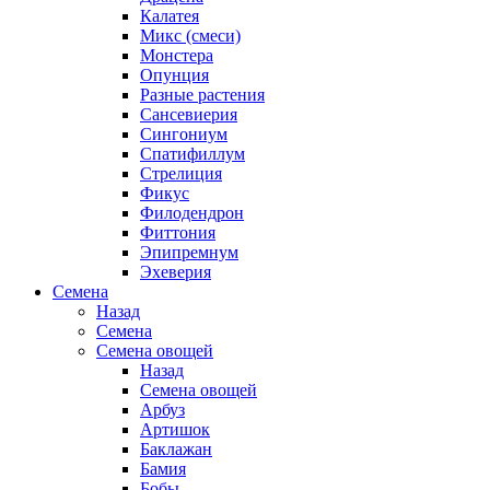
Калатея
Микс (смеси)
Монстера
Опунция
Разные растения
Сансевиерия
Сингониум
Спатифиллум
Стрелиция
Фикус
Филодендрон
Фиттония
Эпипремнум
Эхеверия
Семена
Назад
Семена
Семена овощей
Назад
Семена овощей
Арбуз
Артишок
Баклажан
Бамия
Бобы