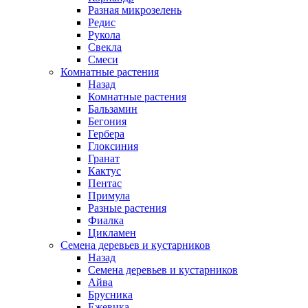
Разная микрозелень
Редис
Рукола
Свекла
Смеси
Комнатные растения
Назад
Комнатные растения
Бальзамин
Бегония
Гербера
Глоксиния
Гранат
Кактус
Пентас
Примула
Разные растения
Фиалка
Цикламен
Семена деревьев и кустарников
Назад
Семена деревьев и кустарников
Айва
Брусника
Ежевика