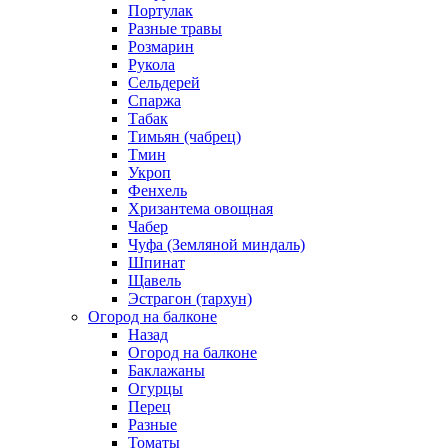
Портулак
Разные травы
Розмарин
Рукола
Сельдерей
Спаржа
Табак
Тимьян (чабрец)
Тмин
Укроп
Фенхель
Хризантема овощная
Чабер
Чуфа (Земляной миндаль)
Шпинат
Щавель
Эстрагон (тархун)
Огород на балконе
Назад
Огород на балконе
Баклажаны
Огурцы
Перец
Разные
Томаты