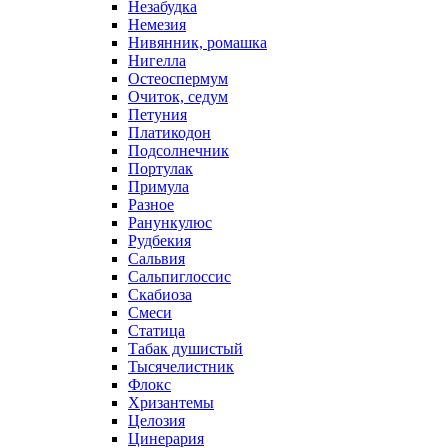
Незабудка
Немезия
Нивянник, ромашка
Нигелла
Остеоспермум
Очиток, седум
Петуния
Платикодон
Подсолнечник
Портулак
Примула
Разное
Ранункулюс
Рудбекия
Сальвия
Сальпиглоссис
Скабиоза
Смеси
Статица
Табак душистый
Тысячелистник
Флокс
Хризантемы
Целозия
Цинерария