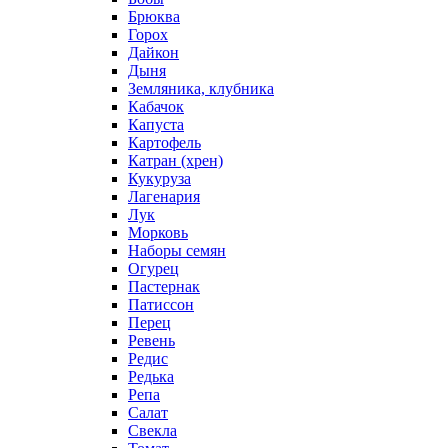
Брюква
Горох
Дайкон
Дыня
Земляника, клубника
Кабачок
Капуста
Картофель
Катран (хрен)
Кукуруза
Лагенария
Лук
Морковь
Наборы семян
Огурец
Пастернак
Патиссон
Перец
Ревень
Редис
Редька
Репа
Салат
Свекла