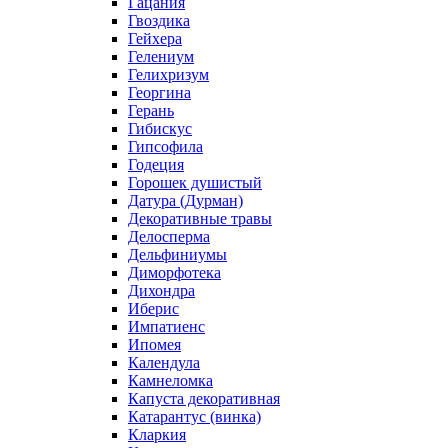
Гацания
Гвоздика
Гейхера
Гелениум
Гелихризум
Георгина
Герань
Гибискус
Гипсофила
Годеция
Горошек душистый
Датура (Дурман)
Декоративные травы
Делосперма
Дельфиниумы
Диморфотека
Дихондра
Иберис
Импатиенс
Ипомея
Календула
Камнеломка
Капуста декоративная
Катарантус (винка)
Кларкия