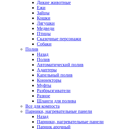
Дикие животные
Ежи
Зайцы
Кошки
Лягушки
Медведи
Птицы
Сказочные персонажи
Собаки
Полив
Назад
Полив
Автоматический полив
Адаптеры
Капельный полив
Коннекторы
Муфты
Разбрызгиватели
Разное
Шланги для полива
Все для компоста
Парники, нагревательные панели
Назад
Парники, нагревательные панели
Парник арочный