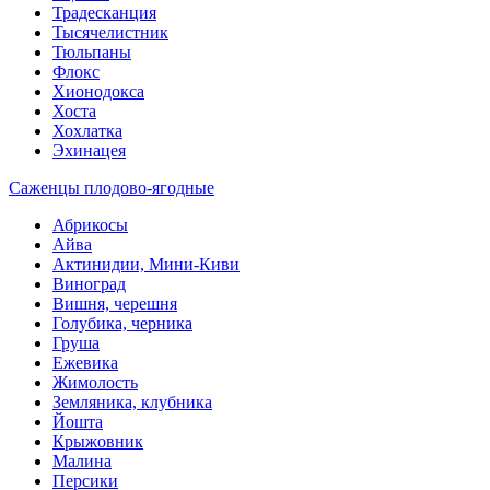
Традесканция
Тысячелистник
Тюльпаны
Флокс
Хионодокса
Хоста
Хохлатка
Эхинацея
Саженцы плодово-ягодные
Абрикосы
Айва
Актинидии, Мини-Киви
Виноград
Вишня, черешня
Голубика, черника
Груша
Ежевика
Жимолость
Земляника, клубника
Йошта
Крыжовник
Малина
Персики