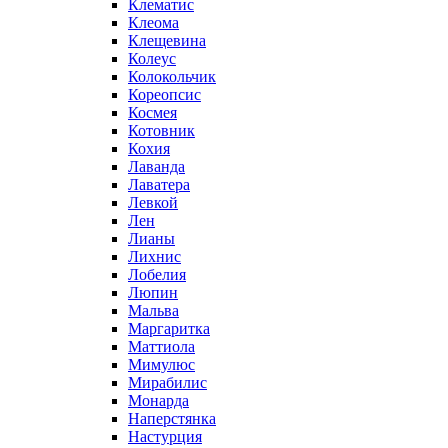
Клематис
Клеома
Клещевина
Колеус
Колокольчик
Кореопсис
Космея
Котовник
Кохия
Лаванда
Лаватера
Левкой
Лен
Лианы
Лихнис
Лобелия
Люпин
Мальва
Маргаритка
Маттиола
Мимулюс
Мирабилис
Монарда
Наперстянка
Настурция