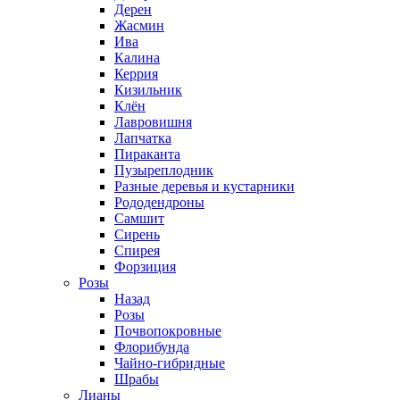
Дерен
Жасмин
Ива
Калина
Керрия
Кизильник
Клён
Лавровишня
Лапчатка
Пираканта
Пузыреплодник
Разные деревья и кустарники
Рододендроны
Самшит
Сирень
Спирея
Форзиция
Розы
Назад
Розы
Почвопокровные
Флорибунда
Чайно-гибридные
Шрабы
Лианы