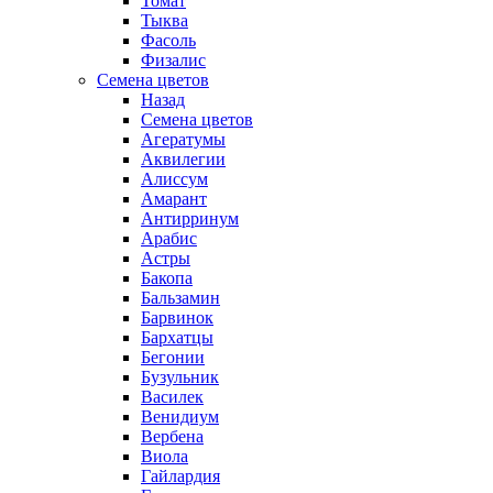
Томат
Тыква
Фасоль
Физалис
Семена цветов
Назад
Семена цветов
Агератумы
Аквилегии
Алиссум
Амарант
Антирринум
Арабис
Астры
Бакопа
Бальзамин
Барвинок
Бархатцы
Бегонии
Бузульник
Василек
Венидиум
Вербена
Виола
Гайлардия