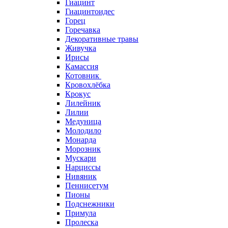
Гиацинт
Гиацинтоидес
Горец
Горечавка
Декоративные травы
Живучка
Ирисы
Камассия
Котовник
Кровохлёбка
Крокус
Лилейник
Лилии
Медуница
Молодило
Монарда
Морозник
Мускари
Нарциссы
Нивяник
Пеннисетум
Пионы
Подснежники
Примула
Пролеска