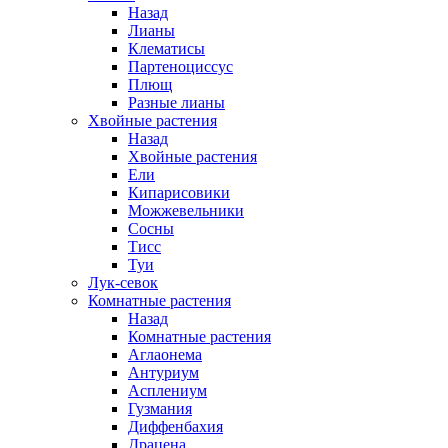
Назад
Лианы
Клематисы
Партеноциссус
Плющ
Разные лианы
Хвойные растения
Назад
Хвойные растения
Ели
Кипарисовики
Можжевельники
Сосны
Тисс
Туи
Лук-севок
Комнатные растения
Назад
Комнатные растения
Аглаонема
Антуриум
Асплениум
Гузмания
Диффенбахия
Драцена