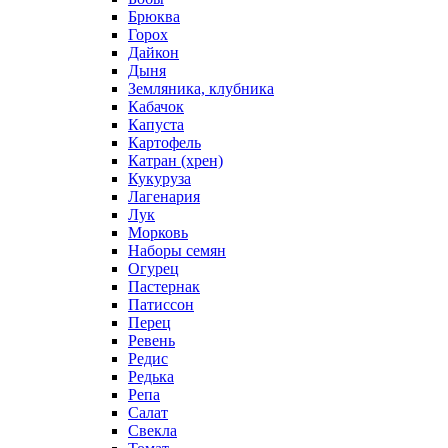
Брюква
Горох
Дайкон
Дыня
Земляника, клубника
Кабачок
Капуста
Картофель
Катран (хрен)
Кукуруза
Лагенария
Лук
Морковь
Наборы семян
Огурец
Пастернак
Патиссон
Перец
Ревень
Редис
Редька
Репа
Салат
Свекла