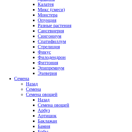
Калатея
Микс (смеси)
Монстера
Опунция
Разные растения
Сансевиерия
Сингониум
Спатифиллум
Стрелиция
Фикус
Филодендрон
Фиттония
Эпипремнум
Эхеверия
Семена
Назад
Семена
Семена овощей
Назад
Семена овощей
Арбуз
Артишок
Баклажан
Бамия
Бобы