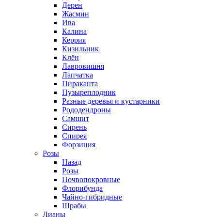
Дерен
Жасмин
Ива
Калина
Керрия
Кизильник
Клён
Лавровишня
Лапчатка
Пираканта
Пузыреплодник
Разные деревья и кустарники
Рододендроны
Самшит
Сирень
Спирея
Форзиция
Розы
Назад
Розы
Почвопокровные
Флорибунда
Чайно-гибридные
Шрабы
Лианы