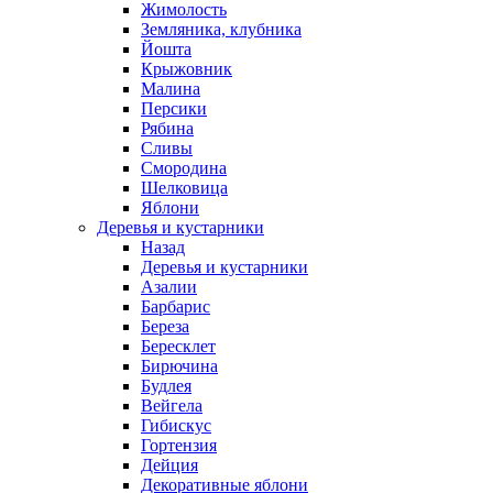
Жимолость
Земляника, клубника
Йошта
Крыжовник
Малина
Персики
Рябина
Сливы
Смородина
Шелковица
Яблони
Деревья и кустарники
Назад
Деревья и кустарники
Азалии
Барбарис
Береза
Бересклет
Бирючина
Будлея
Вейгела
Гибискус
Гортензия
Дейция
Декоративные яблони