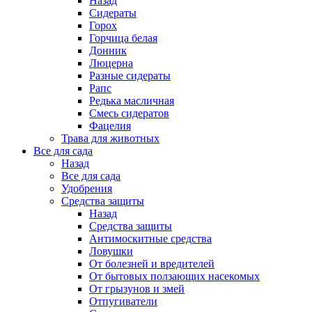
Назад
Сидераты
Горох
Горчица белая
Донник
Люцерна
Разные сидераты
Рапс
Редька масличная
Смесь сидератов
Фацелия
Трава для животных
Все для сада
Назад
Все для сада
Удобрения
Средства защиты
Назад
Средства защиты
Антимоскитные средства
Ловушки
От болезней и вредителей
От бытовых ползающих насекомых
От грызунов и змей
Отпугиватели