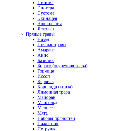
Цинния
Энотера
Эустома
Эхинацея
Эшшольция
Ясколка
Пряные травы
Назад
Пряные травы
Амарант
Анис
Базилик
Бораго (огуречная трава)
Горчица
Иссоп
Кервель
Кориандр (кинза)
Лимонная трава
Майоран
Мангольд
Мелисса
Мята
Наборы пряностей
Пажитник
Петрушка