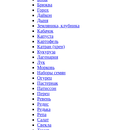
Брюква
Горох
Дайкон
Дыня
Земляника, клубника
Кабачок
Капуста
Картофель
Катран (хрен)
Кукуруза
Лагенария
Лук
Морковь
Наборы семян
Огурец
Пастернак
Патиссон
Перец
Ревень
Редис
Редька
Репа
Салат
Свекла