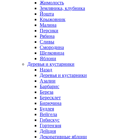
Жимолость
Земляника, клубника
Йошта
Крыжовник
Малина
Персики
Рябина
Сливы
Смородина
Шелковица
Яблони
Деревья и кустарники
Назад
Деревья и кустарники
Азалии
Барбарис
Береза
Бересклет
Бирючина
Будлея
Вейгела
Гибискус
Гортензия
Дейция
Декоративные яблони