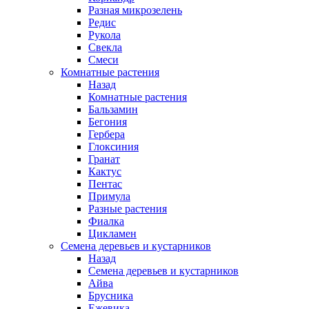
Разная микрозелень
Редис
Рукола
Свекла
Смеси
Комнатные растения
Назад
Комнатные растения
Бальзамин
Бегония
Гербера
Глоксиния
Гранат
Кактус
Пентас
Примула
Разные растения
Фиалка
Цикламен
Семена деревьев и кустарников
Назад
Семена деревьев и кустарников
Айва
Брусника
Ежевика