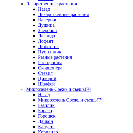
Лекарственные растения
Назад
Лекарственные растения
Валериана
Душица
Зверобой
Лаванда
Лофант
Любисток
Пустырник
Разные растения
Расторопша
Скорцонера
Стевия
Цикорий
Шалфей
Микрозелень Срежь и съешь!™
Назад
Микрозелень Срежь и съешь!™
Базилик
Бораго
Горошек
Дайкон
Капуста
Кориандр