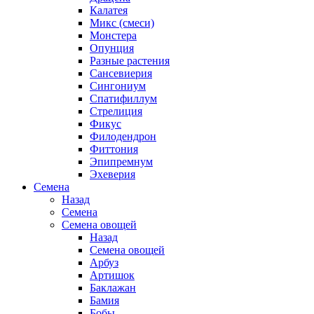
Калатея
Микс (смеси)
Монстера
Опунция
Разные растения
Сансевиерия
Сингониум
Спатифиллум
Стрелиция
Фикус
Филодендрон
Фиттония
Эпипремнум
Эхеверия
Семена
Назад
Семена
Семена овощей
Назад
Семена овощей
Арбуз
Артишок
Баклажан
Бамия
Бобы