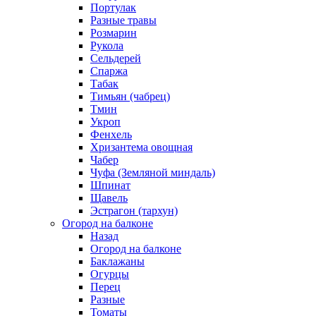
Портулак
Разные травы
Розмарин
Рукола
Сельдерей
Спаржа
Табак
Тимьян (чабрец)
Тмин
Укроп
Фенхель
Хризантема овощная
Чабер
Чуфа (Земляной миндаль)
Шпинат
Щавель
Эстрагон (тархун)
Огород на балконе
Назад
Огород на балконе
Баклажаны
Огурцы
Перец
Разные
Томаты