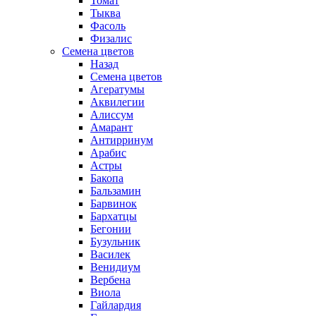
Томат
Тыква
Фасоль
Физалис
Семена цветов
Назад
Семена цветов
Агератумы
Аквилегии
Алиссум
Амарант
Антирринум
Арабис
Астры
Бакопа
Бальзамин
Барвинок
Бархатцы
Бегонии
Бузульник
Василек
Венидиум
Вербена
Виола
Гайлардия