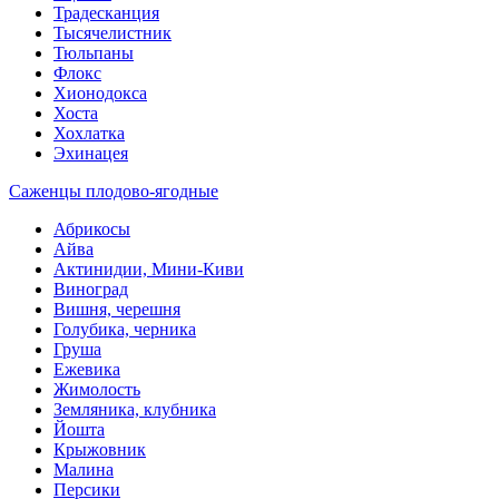
Традесканция
Тысячелистник
Тюльпаны
Флокс
Хионодокса
Хоста
Хохлатка
Эхинацея
Саженцы плодово-ягодные
Абрикосы
Айва
Актинидии, Мини-Киви
Виноград
Вишня, черешня
Голубика, черника
Груша
Ежевика
Жимолость
Земляника, клубника
Йошта
Крыжовник
Малина
Персики