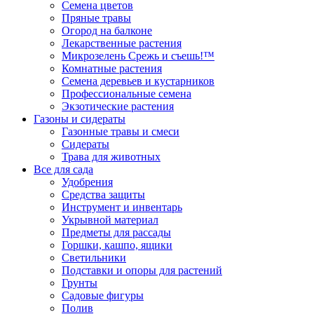
Семена цветов
Пряные травы
Огород на балконе
Лекарственные растения
Микрозелень Срежь и съешь!™
Комнатные растения
Семена деревьев и кустарников
Профессиональные семена
Экзотические растения
Газоны и сидераты
Газонные травы и смеси
Сидераты
Трава для животных
Все для сада
Удобрения
Средства защиты
Инструмент и инвентарь
Укрывной материал
Предметы для рассады
Горшки, кашпо, ящики
Светильники
Подставки и опоры для растений
Грунты
Садовые фигуры
Полив