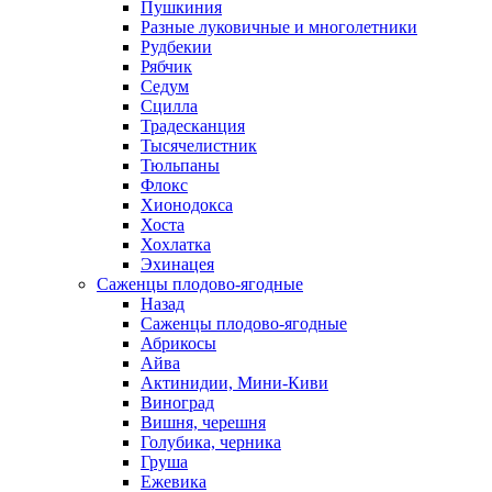
Пушкиния
Разные луковичные и многолетники
Рудбекии
Рябчик
Седум
Сцилла
Традесканция
Тысячелистник
Тюльпаны
Флокс
Хионодокса
Хоста
Хохлатка
Эхинацея
Саженцы плодово-ягодные
Назад
Саженцы плодово-ягодные
Абрикосы
Айва
Актинидии, Мини-Киви
Виноград
Вишня, черешня
Голубика, черника
Груша
Ежевика