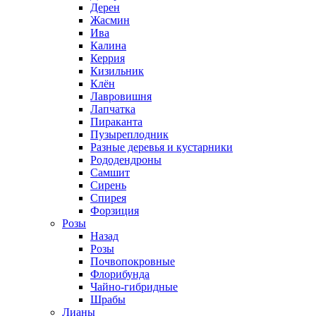
Дерен
Жасмин
Ива
Калина
Керрия
Кизильник
Клён
Лавровишня
Лапчатка
Пираканта
Пузыреплодник
Разные деревья и кустарники
Рододендроны
Самшит
Сирень
Спирея
Форзиция
Розы
Назад
Розы
Почвопокровные
Флорибунда
Чайно-гибридные
Шрабы
Лианы