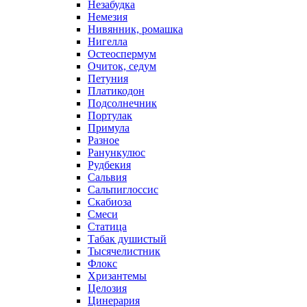
Незабудка
Немезия
Нивянник, ромашка
Нигелла
Остеоспермум
Очиток, седум
Петуния
Платикодон
Подсолнечник
Портулак
Примула
Разное
Ранункулюс
Рудбекия
Сальвия
Сальпиглоссис
Скабиоза
Смеси
Статица
Табак душистый
Тысячелистник
Флокс
Хризантемы
Целозия
Цинерария