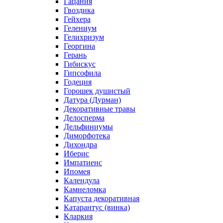
Гацания
Гвоздика
Гейхера
Гелениум
Гелихризум
Георгина
Герань
Гибискус
Гипсофила
Годеция
Горошек душистый
Датура (Дурман)
Декоративные травы
Делосперма
Дельфиниумы
Диморфотека
Дихондра
Иберис
Импатиенс
Ипомея
Календула
Камнеломка
Капуста декоративная
Катарантус (винка)
Кларкия