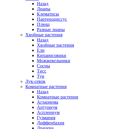
Назад
Лианы
Клематисы
Партеноциссус
Плющ
Разные лианы
Хвойные растения
Назад
Хвойные растения
Ели
Кипарисовики
Можжевельники
Сосны
Тисс
Туи
Лук-севок
Комнатные растения
Назад
Комнатные растения
Аглаонема
Антуриум
Асплениум
Гузмания
Диффенбахия
Драцена