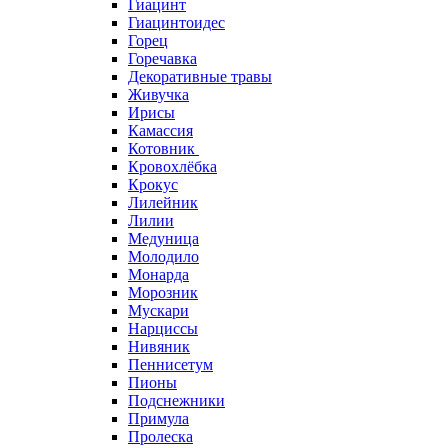
Гиацинт
Гиацинтоидес
Горец
Горечавка
Декоративные травы
Живучка
Ирисы
Камассия
Котовник
Кровохлёбка
Крокус
Лилейник
Лилии
Медуница
Молодило
Монарда
Морозник
Мускари
Нарциссы
Нивяник
Пеннисетум
Пионы
Подснежники
Примула
Пролеска