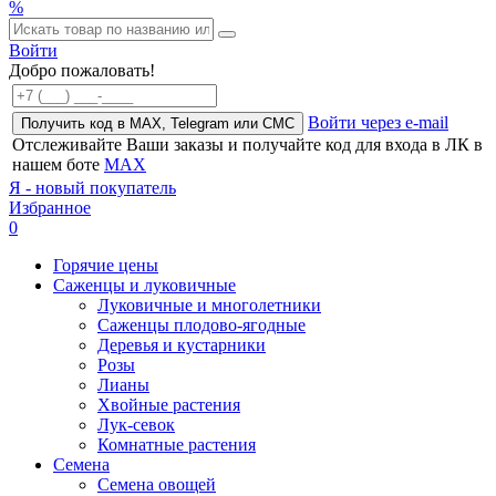
%
Войти
Добро пожаловать!
Войти через e-mail
Получить код в MAX, Telegram или СМС
Отслеживайте Ваши заказы и получайте код для входа в ЛК в
нашем боте
MAX
Я - новый покупатель
Избранное
0
Горячие цены
Саженцы и луковичные
Луковичные и многолетники
Саженцы плодово-ягодные
Деревья и кустарники
Розы
Лианы
Хвойные растения
Лук-севок
Комнатные растения
Семена
Семена овощей