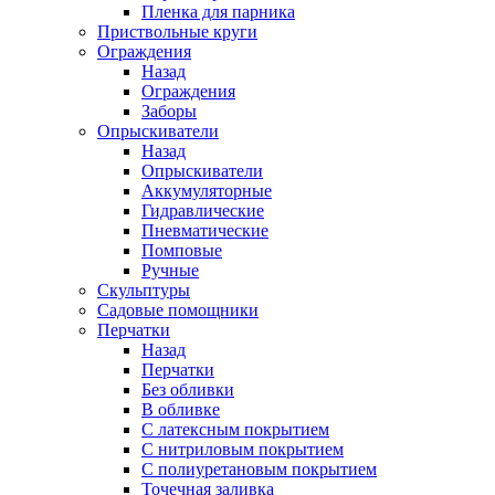
Пленка для парника
Приствольные круги
Ограждения
Назад
Ограждения
Заборы
Опрыскиватели
Назад
Опрыскиватели
Аккумуляторные
Гидравлические
Пневматические
Помповые
Ручные
Скульптуры
Садовые помощники
Перчатки
Назад
Перчатки
Без обливки
В обливке
С латексным покрытием
С нитриловым покрытием
С полиуретановым покрытием
Точечная заливка