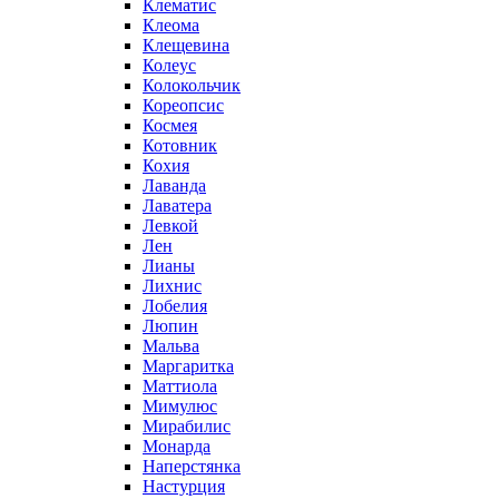
Клематис
Клеома
Клещевина
Колеус
Колокольчик
Кореопсис
Космея
Котовник
Кохия
Лаванда
Лаватера
Левкой
Лен
Лианы
Лихнис
Лобелия
Люпин
Мальва
Маргаритка
Маттиола
Мимулюс
Мирабилис
Монарда
Наперстянка
Настурция