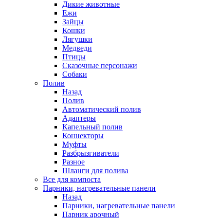
Дикие животные
Ежи
Зайцы
Кошки
Лягушки
Медведи
Птицы
Сказочные персонажи
Собаки
Полив
Назад
Полив
Автоматический полив
Адаптеры
Капельный полив
Коннекторы
Муфты
Разбрызгиватели
Разное
Шланги для полива
Все для компоста
Парники, нагревательные панели
Назад
Парники, нагревательные панели
Парник арочный