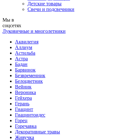
Детские товары
Свечи и подсвечники
Мы в
соцсетях
Луковичные и многолетники
Аквилегия
Аллиум
Астильба
Астра
Бадан
Барвинок
Безвременник
Белоцветник
Вейник
Вероника
Гейхера
Герань
Гиацинт
Гиацинтоидес
Горец
Горечавка
Декоративные травы
Живучка