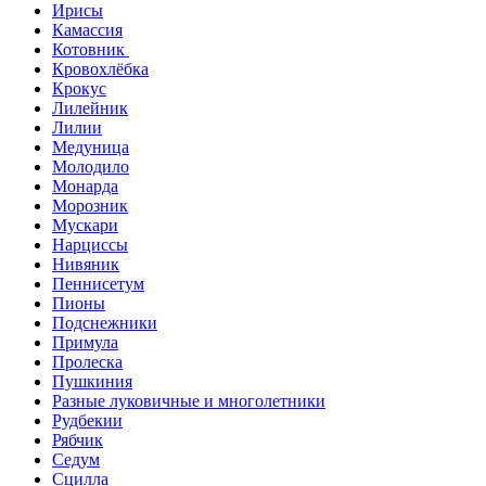
Ирисы
Камассия
Котовник
Кровохлёбка
Крокус
Лилейник
Лилии
Медуница
Молодило
Монарда
Морозник
Мускари
Нарциссы
Нивяник
Пеннисетум
Пионы
Подснежники
Примула
Пролеска
Пушкиния
Разные луковичные и многолетники
Рудбекии
Рябчик
Седум
Сцилла