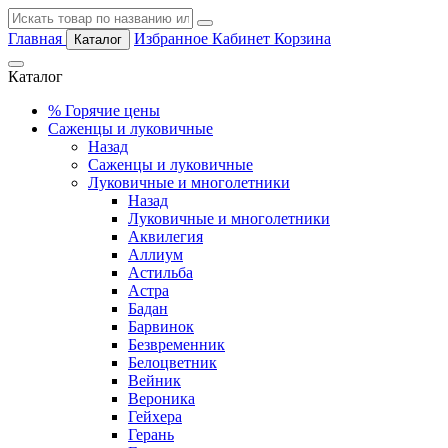
Главная
Избранное
Кабинет
Корзина
Каталог
Каталог
%
Горячие цены
Саженцы и луковичные
Назад
Саженцы и луковичные
Луковичные и многолетники
Назад
Луковичные и многолетники
Аквилегия
Аллиум
Астильба
Астра
Бадан
Барвинок
Безвременник
Белоцветник
Вейник
Вероника
Гейхера
Герань