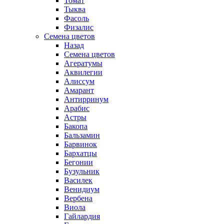
Томат
Тыква
Фасоль
Физалис
Семена цветов
Назад
Семена цветов
Агератумы
Аквилегии
Алиссум
Амарант
Антирринум
Арабис
Астры
Бакопа
Бальзамин
Барвинок
Бархатцы
Бегонии
Бузульник
Василек
Венидиум
Вербена
Виола
Гайлардия