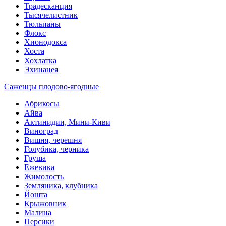
Традесканция
Тысячелистник
Тюльпаны
Флокс
Хионодокса
Хоста
Хохлатка
Эхинацея
Саженцы плодово-ягодные
Абрикосы
Айва
Актинидии, Мини-Киви
Виноград
Вишня, черешня
Голубика, черника
Груша
Ежевика
Жимолость
Земляника, клубника
Йошта
Крыжовник
Малина
Персики