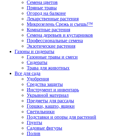
Семена цветов
Пряные травы
Огород на балконе
Лекарственные растения
Микрозелень Срежь и съешь!™
Комнатные растения
Семена деревьев и кустарников
Профессиональные семена
Экзотические растения
Газоны и сидераты
Газонные травы и смеси
Сидераты
Трава для животных
Все для сада
Удобрения
Средства защиты
Инструмент и инвентарь
Укрывной материал
Предметы для рассады
Горшки, кашпо, ящики
Светильники
Подставки и опоры для растений
Грунты
Садовые фигуры
Полив