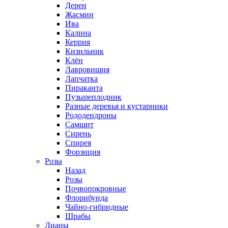
Дерен
Жасмин
Ива
Калина
Керрия
Кизильник
Клён
Лавровишня
Лапчатка
Пираканта
Пузыреплодник
Разные деревья и кустарники
Рододендроны
Самшит
Сирень
Спирея
Форзиция
Розы
Назад
Розы
Почвопокровные
Флорибунда
Чайно-гибридные
Шрабы
Лианы