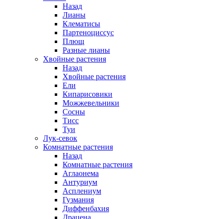
Назад
Лианы
Клематисы
Партеноциссус
Плющ
Разные лианы
Хвойные растения
Назад
Хвойные растения
Ели
Кипарисовики
Можжевельники
Сосны
Тисс
Туи
Лук-севок
Комнатные растения
Назад
Комнатные растения
Аглаонема
Антуриум
Асплениум
Гузмания
Диффенбахия
Драцена