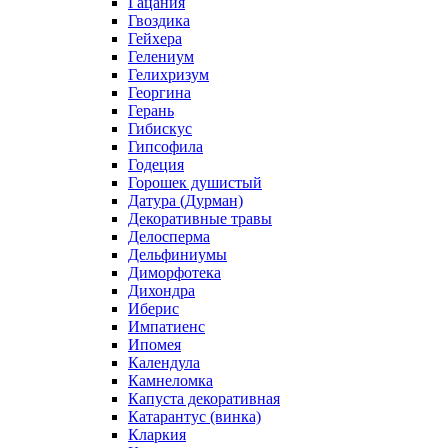
Гацания
Гвоздика
Гейхера
Гелениум
Гелихризум
Георгина
Герань
Гибискус
Гипсофила
Годеция
Горошек душистый
Датура (Дурман)
Декоративные травы
Делосперма
Дельфиниумы
Диморфотека
Дихондра
Иберис
Импатиенс
Ипомея
Календула
Камнеломка
Капуста декоративная
Катарантус (винка)
Кларкия