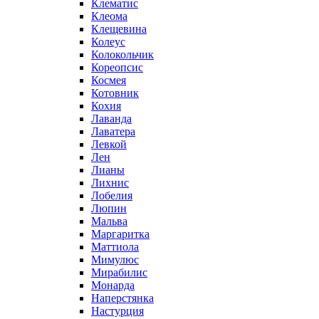
Клематис
Клеома
Клещевина
Колеус
Колокольчик
Кореопсис
Космея
Котовник
Кохия
Лаванда
Лаватера
Левкой
Лен
Лианы
Лихнис
Лобелия
Люпин
Мальва
Маргаритка
Маттиола
Мимулюс
Мирабилис
Монарда
Наперстянка
Настурция