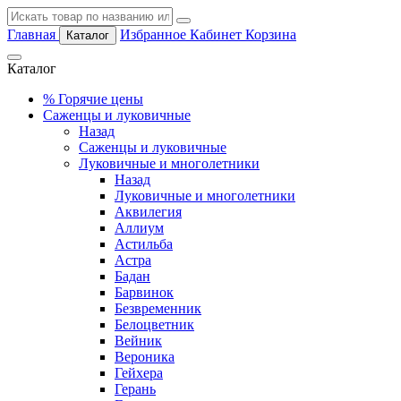
Главная
Избранное
Кабинет
Корзина
Каталог
Каталог
%
Горячие цены
Саженцы и луковичные
Назад
Саженцы и луковичные
Луковичные и многолетники
Назад
Луковичные и многолетники
Аквилегия
Аллиум
Астильба
Астра
Бадан
Барвинок
Безвременник
Белоцветник
Вейник
Вероника
Гейхера
Герань