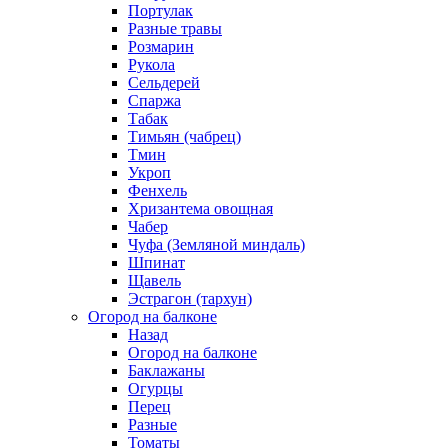
Портулак
Разные травы
Розмарин
Рукола
Сельдерей
Спаржа
Табак
Тимьян (чабрец)
Тмин
Укроп
Фенхель
Хризантема овощная
Чабер
Чуфа (Земляной миндаль)
Шпинат
Щавель
Эстрагон (тархун)
Огород на балконе
Назад
Огород на балконе
Баклажаны
Огурцы
Перец
Разные
Томаты