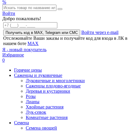
%
Войти
Добро пожаловать!
Войти через e-mail
Получить код в MAX, Telegram или СМС
Отслеживайте Ваши заказы и получайте код для входа в ЛК в
нашем боте
MAX
Я - новый покупатель
Избранное
0
Горячие цены
Саженцы и луковичные
Луковичные и многолетники
Саженцы плодово-ягодные
Деревья и кустарники
Розы
Лианы
Хвойные растения
Лук-севок
Комнатные растения
Семена
Семена овощей