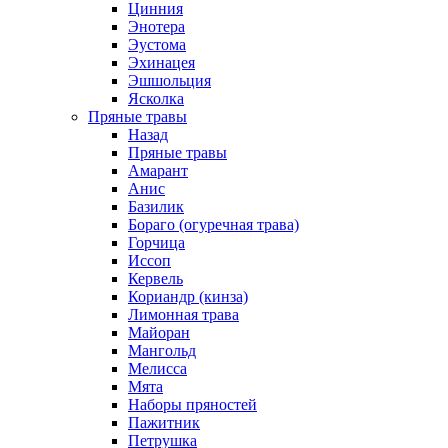
Цинния
Энотера
Эустома
Эхинацея
Эшшольция
Ясколка
Пряные травы
Назад
Пряные травы
Амарант
Анис
Базилик
Бораго (огуречная трава)
Горчица
Иссоп
Кервель
Кориандр (кинза)
Лимонная трава
Майоран
Мангольд
Мелисса
Мята
Наборы пряностей
Пажитник
Петрушка