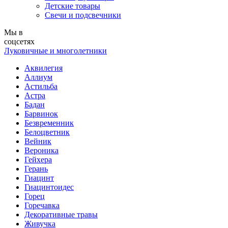
Детские товары
Свечи и подсвечники
Мы в
соцсетях
Луковичные и многолетники
Аквилегия
Аллиум
Астильба
Астра
Бадан
Барвинок
Безвременник
Белоцветник
Вейник
Вероника
Гейхера
Герань
Гиацинт
Гиацинтоидес
Горец
Горечавка
Декоративные травы
Живучка