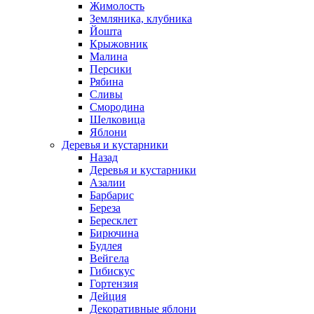
Жимолость
Земляника, клубника
Йошта
Крыжовник
Малина
Персики
Рябина
Сливы
Смородина
Шелковица
Яблони
Деревья и кустарники
Назад
Деревья и кустарники
Азалии
Барбарис
Береза
Бересклет
Бирючина
Будлея
Вейгела
Гибискус
Гортензия
Дейция
Декоративные яблони