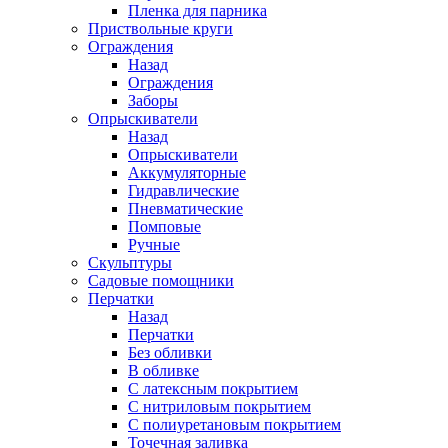
Пленка для парника
Приствольные круги
Ограждения
Назад
Ограждения
Заборы
Опрыскиватели
Назад
Опрыскиватели
Аккумуляторные
Гидравлические
Пневматические
Помповые
Ручные
Скульптуры
Садовые помощники
Перчатки
Назад
Перчатки
Без обливки
В обливке
С латексным покрытием
С нитриловым покрытием
С полиуретановым покрытием
Точечная заливка