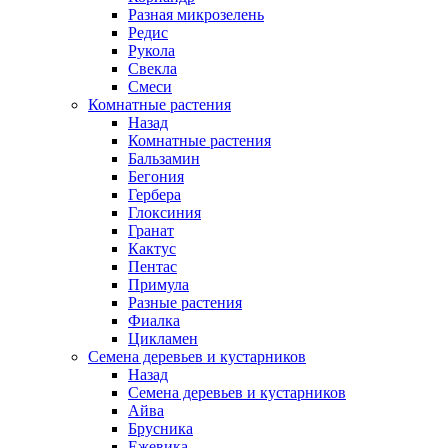
Разная микрозелень
Редис
Рукола
Свекла
Смеси
Комнатные растения
Назад
Комнатные растения
Бальзамин
Бегония
Гербера
Глоксиния
Гранат
Кактус
Пентас
Примула
Разные растения
Фиалка
Цикламен
Семена деревьев и кустарников
Назад
Семена деревьев и кустарников
Айва
Брусника
Ежевика