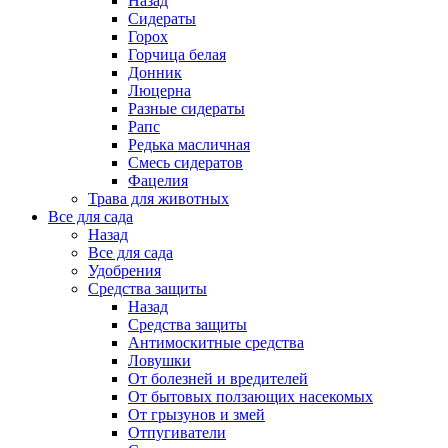
Назад
Сидераты
Горох
Горчица белая
Донник
Люцерна
Разные сидераты
Рапс
Редька масличная
Смесь сидератов
Фацелия
Трава для животных
Все для сада
Назад
Все для сада
Удобрения
Средства защиты
Назад
Средства защиты
Антимоскитные средства
Ловушки
От болезней и вредителей
От бытовых ползающих насекомых
От грызунов и змей
Отпугиватели