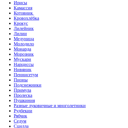
Ирисы
Камассия
Котовник
Кровохлёбка
Крокус
Лилейник
Лилии
Медуница
Молодило
Монарда
Морозник
Мускари
Нарциссы
Нивяник
Пеннисетум
Пионы
Подснежники
Примула
Пролеска
Пушкиния
Разные луковичные и многолетники
Рудбекии
Рябчик
Седум
Сцилла