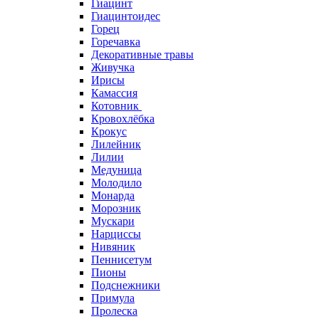
Гиацинт
Гиацинтоидес
Горец
Горечавка
Декоративные травы
Живучка
Ирисы
Камассия
Котовник
Кровохлёбка
Крокус
Лилейник
Лилии
Медуница
Молодило
Монарда
Морозник
Мускари
Нарциссы
Нивяник
Пеннисетум
Пионы
Подснежники
Примула
Пролеска