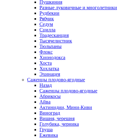
Пушкиния
Разные луковичные и многолетники
Рудбекии
Рябчик
Седум
Сцилла
Традесканция
Тысячелистник
Тюльпаны
Флокс
Хионодокса
Хоста
Хохлатка
Эхинацея
Саженцы плодово-ягодные
Назад
Саженцы плодово-ягодные
Абрикосы
Айва
Актинидии, Мини-Киви
Виноград
Вишня, черешня
Голубика, черника
Груша
Ежевика