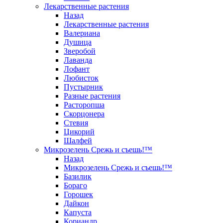
Лекарственные растения
Назад
Лекарственные растения
Валериана
Душица
Зверобой
Лаванда
Лофант
Любисток
Пустырник
Разные растения
Расторопша
Скорцонера
Стевия
Цикорий
Шалфей
Микрозелень Срежь и съешь!™
Назад
Микрозелень Срежь и съешь!™
Базилик
Бораго
Горошек
Дайкон
Капуста
Кориандр