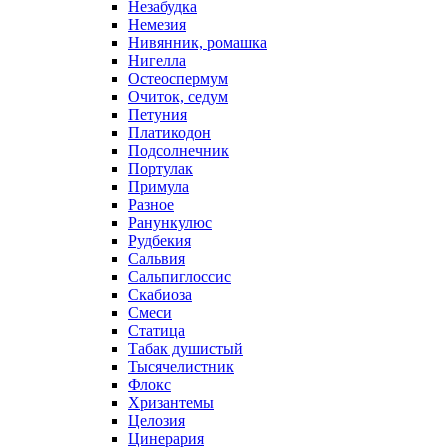
Незабудка
Немезия
Нивянник, ромашка
Нигелла
Остеоспермум
Очиток, седум
Петуния
Платикодон
Подсолнечник
Портулак
Примула
Разное
Ранункулюс
Рудбекия
Сальвия
Сальпиглоссис
Скабиоза
Смеси
Статица
Табак душистый
Тысячелистник
Флокс
Хризантемы
Целозия
Цинерария