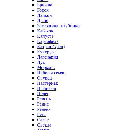
Брюква
Горох
Дайкон
Дыня
Земляника, клубника
Кабачок
Капуста
Картофель
Катран (хрен)
Кукуруза
Лагенария
Лук
Морковь
Наборы семян
Огурец
Пастернак
Патиссон
Перец
Ревень
Редис
Редька
Репа
Салат
Свекла