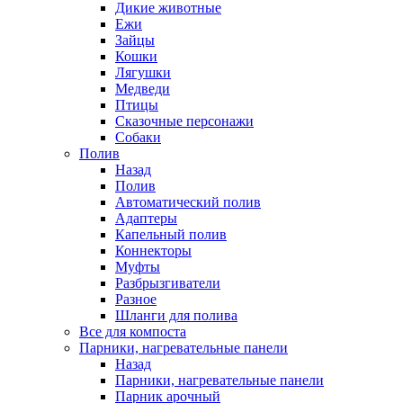
Дикие животные
Ежи
Зайцы
Кошки
Лягушки
Медведи
Птицы
Сказочные персонажи
Собаки
Полив
Назад
Полив
Автоматический полив
Адаптеры
Капельный полив
Коннекторы
Муфты
Разбрызгиватели
Разное
Шланги для полива
Все для компоста
Парники, нагревательные панели
Назад
Парники, нагревательные панели
Парник арочный