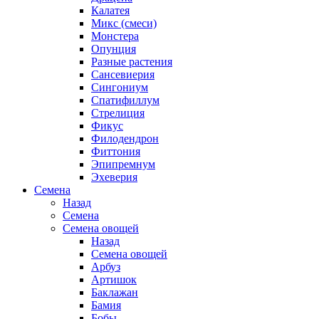
Калатея
Микс (смеси)
Монстера
Опунция
Разные растения
Сансевиерия
Сингониум
Спатифиллум
Стрелиция
Фикус
Филодендрон
Фиттония
Эпипремнум
Эхеверия
Семена
Назад
Семена
Семена овощей
Назад
Семена овощей
Арбуз
Артишок
Баклажан
Бамия
Бобы