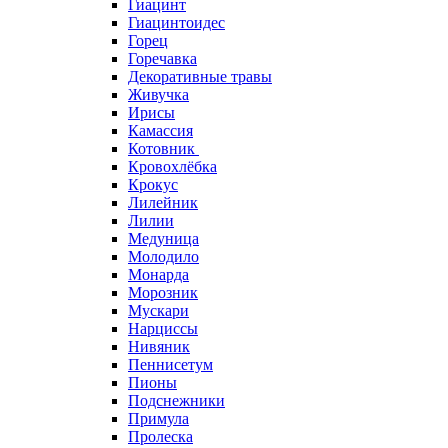
Гиацинт
Гиацинтоидес
Горец
Горечавка
Декоративные травы
Живучка
Ирисы
Камассия
Котовник
Кровохлёбка
Крокус
Лилейник
Лилии
Медуница
Молодило
Монарда
Морозник
Мускари
Нарциссы
Нивяник
Пеннисетум
Пионы
Подснежники
Примула
Пролеска