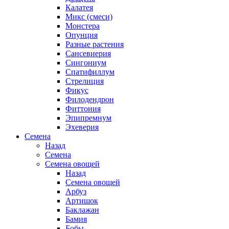
Калатея
Микс (смеси)
Монстера
Опунция
Разные растения
Сансевиерия
Сингониум
Спатифиллум
Стрелиция
Фикус
Филодендрон
Фиттония
Эпипремнум
Эхеверия
Семена
Назад
Семена
Семена овощей
Назад
Семена овощей
Арбуз
Артишок
Баклажан
Бамия
Бобы