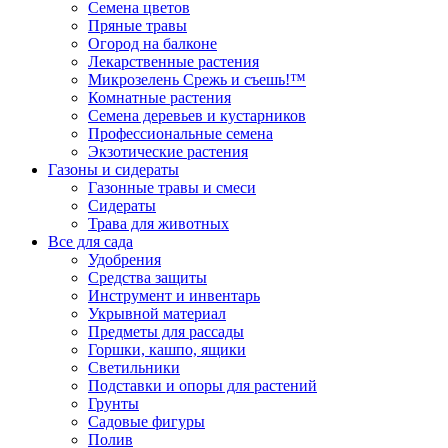
Семена цветов
Пряные травы
Огород на балконе
Лекарственные растения
Микрозелень Срежь и съешь!™
Комнатные растения
Семена деревьев и кустарников
Профессиональные семена
Экзотические растения
Газоны и сидераты
Газонные травы и смеси
Сидераты
Трава для животных
Все для сада
Удобрения
Средства защиты
Инструмент и инвентарь
Укрывной материал
Предметы для рассады
Горшки, кашпо, ящики
Светильники
Подставки и опоры для растений
Грунты
Садовые фигуры
Полив