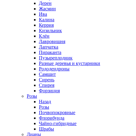
Дерен
Жасмин
Ива
Калина
Керрия
Кизильник
Клён
Лавровишня
Лапчатка
Пираканта
Пузыреплодник
Разные деревья и кустарники
Рододендроны
Самшит
Сирень
Спирея
Форзиция
Розы
Назад
Розы
Почвопокровные
Флорибунда
Чайно-гибридные
Шрабы
Лианы