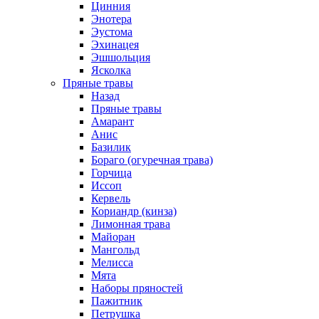
Цинния
Энотера
Эустома
Эхинацея
Эшшольция
Ясколка
Пряные травы
Назад
Пряные травы
Амарант
Анис
Базилик
Бораго (огуречная трава)
Горчица
Иссоп
Кервель
Кориандр (кинза)
Лимонная трава
Майоран
Мангольд
Мелисса
Мята
Наборы пряностей
Пажитник
Петрушка