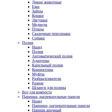
Дикие животные
Ежи
Зайцы
Кошки
Лягушки
Медведи
Птицы
Сказочные персонажи
Собаки
Полив
Назад
Полив
Автоматический полив
Адаптеры
Капельный полив
Коннекторы
Муфты
Разбрызгиватели
Разное
Шланги для полива
Все для компоста
Парники, нагревательные панели
Назад
Парники, нагревательные панели
Парник арочный