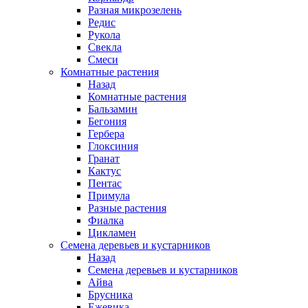
Разная микрозелень
Редис
Рукола
Свекла
Смеси
Комнатные растения
Назад
Комнатные растения
Бальзамин
Бегония
Гербера
Глоксиния
Гранат
Кактус
Пентас
Примула
Разные растения
Фиалка
Цикламен
Семена деревьев и кустарников
Назад
Семена деревьев и кустарников
Айва
Брусника
Ежевика