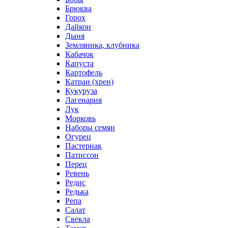
Брюква
Горох
Дайкон
Дыня
Земляника, клубника
Кабачок
Капуста
Картофель
Катран (хрен)
Кукуруза
Лагенария
Лук
Морковь
Наборы семян
Огурец
Пастернак
Патиссон
Перец
Ревень
Редис
Редька
Репа
Салат
Свекла