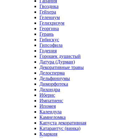
Гацания
Гвоздика
Гейхера
Гелениум
Гелихризум
Георгина
Герань
Гибискус
Гипсофила
Годеция
Горошек душистый
Датура (Дурман)
Декоративные травы
Делосперма
Дельфиниумы
Диморфотека
Дихондра
Иберис
Импатиенс
Ипомея
Календула
Камнеломка
Капуста декоративная
Катарантус (винка)
Кларкия