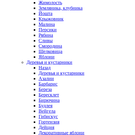
Жимолость
Земляника, клубника
Йошта
Крыжовник
Малина
Персики
Рябина
Сливы
Смородина
Шелковица
Яблони
Деревья и кустарники
Назад
Деревья и кустарники
Азалии
Барбарис
Береза
Бересклет
Бирючина
Будлея
Вейгела
Гибискус
Гортензия
Дейция
Декоративные яблони