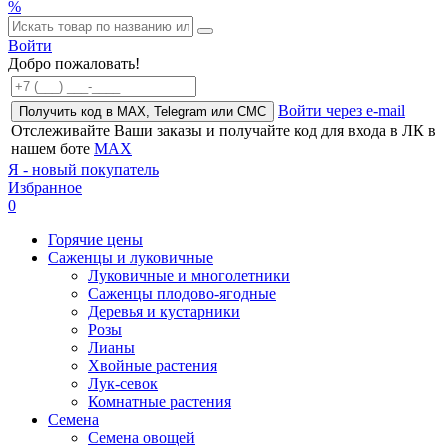
%
Войти
Добро пожаловать!
Войти через e-mail
Получить код в MAX, Telegram или СМС
Отслеживайте Ваши заказы и получайте код для входа в ЛК в
нашем боте
MAX
Я - новый покупатель
Избранное
0
Горячие цены
Саженцы и луковичные
Луковичные и многолетники
Саженцы плодово-ягодные
Деревья и кустарники
Розы
Лианы
Хвойные растения
Лук-севок
Комнатные растения
Семена
Семена овощей