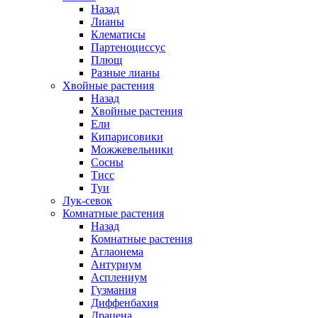
Назад
Лианы
Клематисы
Партеноциссус
Плющ
Разные лианы
Хвойные растения
Назад
Хвойные растения
Ели
Кипарисовики
Можжевельники
Сосны
Тисс
Туи
Лук-севок
Комнатные растения
Назад
Комнатные растения
Аглаонема
Антуриум
Асплениум
Гузмания
Диффенбахия
Драцена