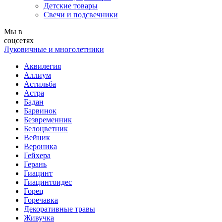
Детские товары
Свечи и подсвечники
Мы в
соцсетях
Луковичные и многолетники
Аквилегия
Аллиум
Астильба
Астра
Бадан
Барвинок
Безвременник
Белоцветник
Вейник
Вероника
Гейхера
Герань
Гиацинт
Гиацинтоидес
Горец
Горечавка
Декоративные травы
Живучка