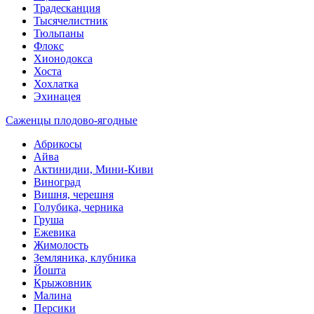
Традесканция
Тысячелистник
Тюльпаны
Флокс
Хионодокса
Хоста
Хохлатка
Эхинацея
Саженцы плодово-ягодные
Абрикосы
Айва
Актинидии, Мини-Киви
Виноград
Вишня, черешня
Голубика, черника
Груша
Ежевика
Жимолость
Земляника, клубника
Йошта
Крыжовник
Малина
Персики