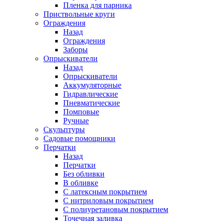
Пленка для парника
Приствольные круги
Ограждения
Назад
Ограждения
Заборы
Опрыскиватели
Назад
Опрыскиватели
Аккумуляторные
Гидравлические
Пневматические
Помповые
Ручные
Скульптуры
Садовые помощники
Перчатки
Назад
Перчатки
Без обливки
В обливке
С латексным покрытием
С нитриловым покрытием
С полиуретановым покрытием
Точечная заливка