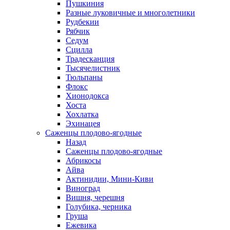
Пушкиния
Разные луковичные и многолетники
Рудбекии
Рябчик
Седум
Сцилла
Традесканция
Тысячелистник
Тюльпаны
Флокс
Хионодокса
Хоста
Хохлатка
Эхинацея
Саженцы плодово-ягодные
Назад
Саженцы плодово-ягодные
Абрикосы
Айва
Актинидии, Мини-Киви
Виноград
Вишня, черешня
Голубика, черника
Груша
Ежевика