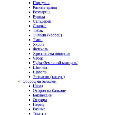
Портулак
Разные травы
Розмарин
Рукола
Сельдерей
Спаржа
Табак
Тимьян (чабрец)
Тмин
Укроп
Фенхель
Хризантема овощная
Чабер
Чуфа (Земляной миндаль)
Шпинат
Щавель
Эстрагон (тархун)
Огород на балконе
Назад
Огород на балконе
Баклажаны
Огурцы
Перец
Разные
Томаты