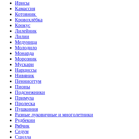
Ирисы
Камассия
Котовник
Кровохлёбка
Крокус
Лилейник
Лилии
Медуница
Молодило
Монарда
Морозник
Мускари
Нарциссы
Нивяник
Пеннисетум
Пионы
Подснежники
Примула
Пролеска
Пушкиния
Разные луковичные и многолетники
Рудбекии
Рябчик
Седум
Сцилла