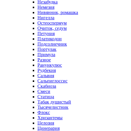
Незабудка
Немезия
Нивянник, ромашка
Нигелла
Остеоспермум
Очиток, седум
Петуния
Платикодон
Подсолнечник
Портулак
Примула
Разное
Ранункулюс
Рудбекия
Сальвия
Сальпиглоссис
Скабиоза
Смеси
Статица
Табак душистый
Тысячелистник
Флокс
Хризантемы
Целозия
Цинерария