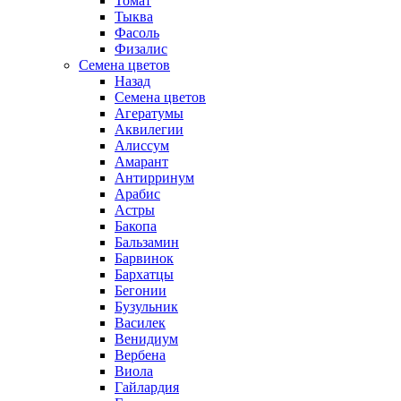
Томат
Тыква
Фасоль
Физалис
Семена цветов
Назад
Семена цветов
Агератумы
Аквилегии
Алиссум
Амарант
Антирринум
Арабис
Астры
Бакопа
Бальзамин
Барвинок
Бархатцы
Бегонии
Бузульник
Василек
Венидиум
Вербена
Виола
Гайлардия