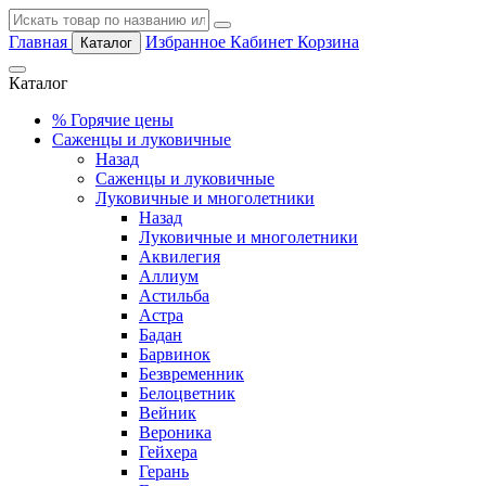
Главная
Избранное
Кабинет
Корзина
Каталог
Каталог
%
Горячие цены
Саженцы и луковичные
Назад
Саженцы и луковичные
Луковичные и многолетники
Назад
Луковичные и многолетники
Аквилегия
Аллиум
Астильба
Астра
Бадан
Барвинок
Безвременник
Белоцветник
Вейник
Вероника
Гейхера
Герань