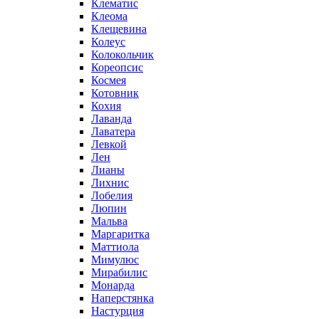
Клематис
Клеома
Клещевина
Колеус
Колокольчик
Кореопсис
Космея
Котовник
Кохия
Лаванда
Лаватера
Левкой
Лен
Лианы
Лихнис
Лобелия
Люпин
Мальва
Маргаритка
Маттиола
Мимулюс
Мирабилис
Монарда
Наперстянка
Настурция