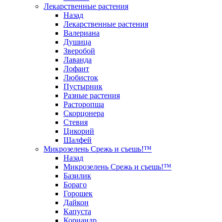
Лекарственные растения
Назад
Лекарственные растения
Валериана
Душица
Зверобой
Лаванда
Лофант
Любисток
Пустырник
Разные растения
Расторопша
Скорцонера
Стевия
Цикорий
Шалфей
Микрозелень Срежь и съешь!™
Назад
Микрозелень Срежь и съешь!™
Базилик
Бораго
Горошек
Дайкон
Капуста
Кориандр