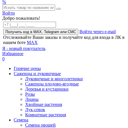
%
Войти
Добро пожаловать!
Войти через e-mail
Получить код в MAX, Telegram или СМС
Отслеживайте Ваши заказы и получайте код для входа в ЛК в
нашем боте
MAX
Я - новый покупатель
Избранное
0
Горячие цены
Саженцы и луковичные
Луковичные и многолетники
Саженцы плодово-ягодные
Деревья и кустарники
Розы
Лианы
Хвойные растения
Лук-севок
Комнатные растения
Семена
Семена овощей