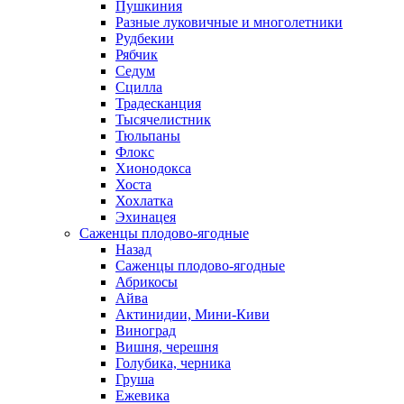
Пушкиния
Разные луковичные и многолетники
Рудбекии
Рябчик
Седум
Сцилла
Традесканция
Тысячелистник
Тюльпаны
Флокс
Хионодокса
Хоста
Хохлатка
Эхинацея
Саженцы плодово-ягодные
Назад
Саженцы плодово-ягодные
Абрикосы
Айва
Актинидии, Мини-Киви
Виноград
Вишня, черешня
Голубика, черника
Груша
Ежевика