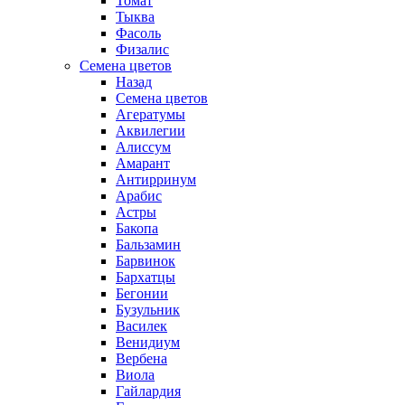
Томат
Тыква
Фасоль
Физалис
Семена цветов
Назад
Семена цветов
Агератумы
Аквилегии
Алиссум
Амарант
Антирринум
Арабис
Астры
Бакопа
Бальзамин
Барвинок
Бархатцы
Бегонии
Бузульник
Василек
Венидиум
Вербена
Виола
Гайлардия