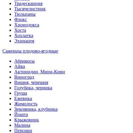
Традесканция
Тысячелистник
Тюльпаны
Флокс
Хионодокса
Хоста
Хохлатка
Эхинацея
Саженцы плодово-ягодные
Абрикосы
Айва
Актинидии, Мини-Киви
Виноград
Вишня, черешня
Голубика, черника
Груша
Ежевика
Жимолость
Земляника, клубника
Йошта
Крыжовник
Малина
Персики