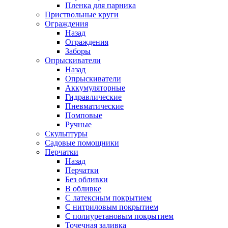
Пленка для парника
Приствольные круги
Ограждения
Назад
Ограждения
Заборы
Опрыскиватели
Назад
Опрыскиватели
Аккумуляторные
Гидравлические
Пневматические
Помповые
Ручные
Скульптуры
Садовые помощники
Перчатки
Назад
Перчатки
Без обливки
В обливке
С латексным покрытием
С нитриловым покрытием
С полиуретановым покрытием
Точечная заливка