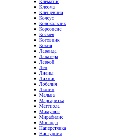
Клематис
Клеома
Клещевина
Колеус
Колокольчик
Кореопсис
Космея
Котовник
Кохия
Лаванда
Лаватера
Левкой
Лен
Лианы
Лихнис
Лобелия
Люпин
Мальва
Маргаритка
Маттиола
Мимулюс
Мирабилис
Монарда
Наперстянка
Настурция