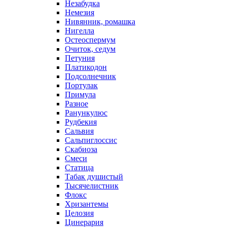
Незабудка
Немезия
Нивянник, ромашка
Нигелла
Остеоспермум
Очиток, седум
Петуния
Платикодон
Подсолнечник
Портулак
Примула
Разное
Ранункулюс
Рудбекия
Сальвия
Сальпиглоссис
Скабиоза
Смеси
Статица
Табак душистый
Тысячелистник
Флокс
Хризантемы
Целозия
Цинерария