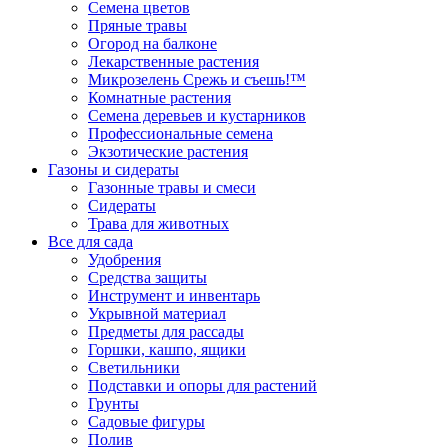
Семена цветов
Пряные травы
Огород на балконе
Лекарственные растения
Микрозелень Срежь и съешь!™
Комнатные растения
Семена деревьев и кустарников
Профессиональные семена
Экзотические растения
Газоны и сидераты
Газонные травы и смеси
Сидераты
Трава для животных
Все для сада
Удобрения
Средства защиты
Инструмент и инвентарь
Укрывной материал
Предметы для рассады
Горшки, кашпо, ящики
Светильники
Подставки и опоры для растений
Грунты
Садовые фигуры
Полив