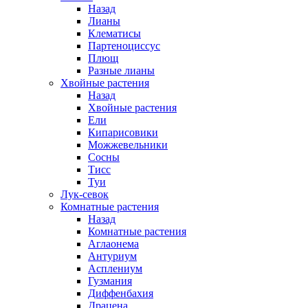
Назад
Лианы
Клематисы
Партеноциссус
Плющ
Разные лианы
Хвойные растения
Назад
Хвойные растения
Ели
Кипарисовики
Можжевельники
Сосны
Тисс
Туи
Лук-севок
Комнатные растения
Назад
Комнатные растения
Аглаонема
Антуриум
Асплениум
Гузмания
Диффенбахия
Драцена