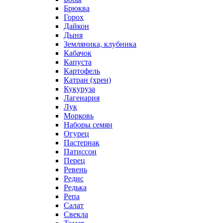
Брюква
Горох
Дайкон
Дыня
Земляника, клубника
Кабачок
Капуста
Картофель
Катран (хрен)
Кукуруза
Лагенария
Лук
Морковь
Наборы семян
Огурец
Пастернак
Патиссон
Перец
Ревень
Редис
Редька
Репа
Салат
Свекла