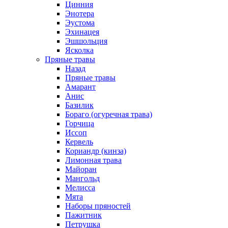
Цинния
Энотера
Эустома
Эхинацея
Эшшольция
Ясколка
Пряные травы
Назад
Пряные травы
Амарант
Анис
Базилик
Бораго (огуречная трава)
Горчица
Иссоп
Кервель
Кориандр (кинза)
Лимонная трава
Майоран
Мангольд
Мелисса
Мята
Наборы пряностей
Пажитник
Петрушка