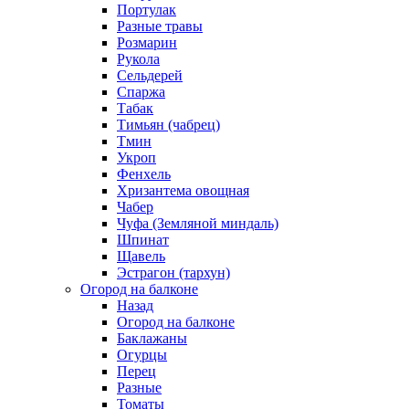
Портулак
Разные травы
Розмарин
Рукола
Сельдерей
Спаржа
Табак
Тимьян (чабрец)
Тмин
Укроп
Фенхель
Хризантема овощная
Чабер
Чуфа (Земляной миндаль)
Шпинат
Щавель
Эстрагон (тархун)
Огород на балконе
Назад
Огород на балконе
Баклажаны
Огурцы
Перец
Разные
Томаты