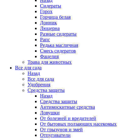
Назад
Сидераты
Горох
Горчица белая
Донник
Люцерна
Разные сидераты
Рапс
Редька масличная
Смесь сидератов
Фацелия
Трава для животных
Все для сада
Назад
Все для сада
Удобрения
Средства защиты
Назад
Средства защиты
Антимоскитные средства
Ловушки
От болезней и вредителей
От бытовых ползающих насекомых
От грызунов и змей
Отпугиватели