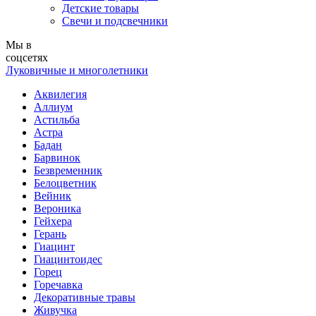
Детские товары
Свечи и подсвечники
Мы в
соцсетях
Луковичные и многолетники
Аквилегия
Аллиум
Астильба
Астра
Бадан
Барвинок
Безвременник
Белоцветник
Вейник
Вероника
Гейхера
Герань
Гиацинт
Гиацинтоидес
Горец
Горечавка
Декоративные травы
Живучка