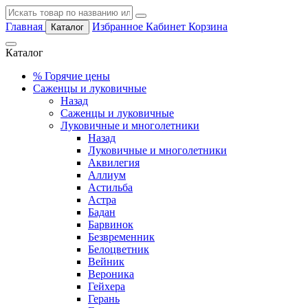
Главная
Избранное
Кабинет
Корзина
Каталог
Каталог
%
Горячие цены
Саженцы и луковичные
Назад
Саженцы и луковичные
Луковичные и многолетники
Назад
Луковичные и многолетники
Аквилегия
Аллиум
Астильба
Астра
Бадан
Барвинок
Безвременник
Белоцветник
Вейник
Вероника
Гейхера
Герань