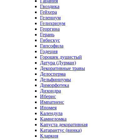
Гацания
Гвоздика
Гейхера
Гелениум
Гелихризум
Георгина
Герань
Гибискус
Гипсофила
Годеция
Горошек душистый
Датура (Дурман)
Декоративные травы
Делосперма
Дельфиниумы
Диморфотека
Дихондра
Иберис
Импатиенс
Ипомея
Календула
Камнеломка
Капуста декоративная
Катарантус (винка)
Кларкия