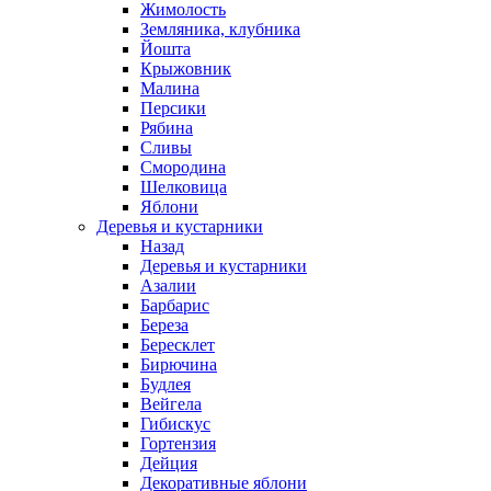
Жимолость
Земляника, клубника
Йошта
Крыжовник
Малина
Персики
Рябина
Сливы
Смородина
Шелковица
Яблони
Деревья и кустарники
Назад
Деревья и кустарники
Азалии
Барбарис
Береза
Бересклет
Бирючина
Будлея
Вейгела
Гибискус
Гортензия
Дейция
Декоративные яблони