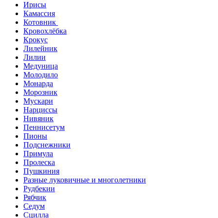
Ирисы
Камассия
Котовник
Кровохлёбка
Крокус
Лилейник
Лилии
Медуница
Молодило
Монарда
Морозник
Мускари
Нарциссы
Нивяник
Пеннисетум
Пионы
Подснежники
Примула
Пролеска
Пушкиния
Разные луковичные и многолетники
Рудбекии
Рябчик
Седум
Сцилла