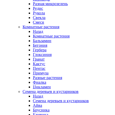
Разная микрозелень
Редис
Рукола
Свекла
Смеси
Комнатные растения
Назад
Комнатные растения
Бальзамин
Бегония
Гербера
Глоксиния
Гранат
Кактус
Пентас
Примула
Разные растения
Фиалка
Цикламен
Семена деревьев и кустарников
Назад
Семена деревьев и кустарников
Айва
Брусника
Ежевика