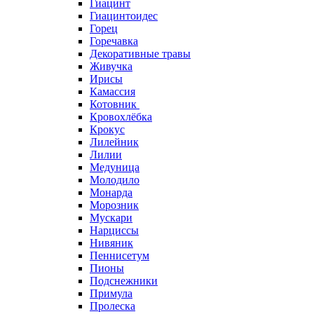
Гиацинт
Гиацинтоидес
Горец
Горечавка
Декоративные травы
Живучка
Ирисы
Камассия
Котовник
Кровохлёбка
Крокус
Лилейник
Лилии
Медуница
Молодило
Монарда
Морозник
Мускари
Нарциссы
Нивяник
Пеннисетум
Пионы
Подснежники
Примула
Пролеска