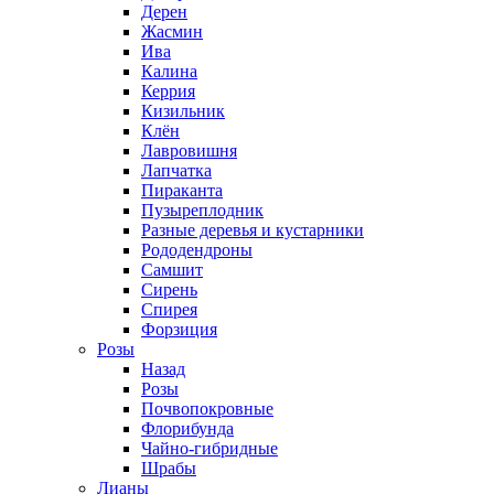
Дерен
Жасмин
Ива
Калина
Керрия
Кизильник
Клён
Лавровишня
Лапчатка
Пираканта
Пузыреплодник
Разные деревья и кустарники
Рододендроны
Самшит
Сирень
Спирея
Форзиция
Розы
Назад
Розы
Почвопокровные
Флорибунда
Чайно-гибридные
Шрабы
Лианы