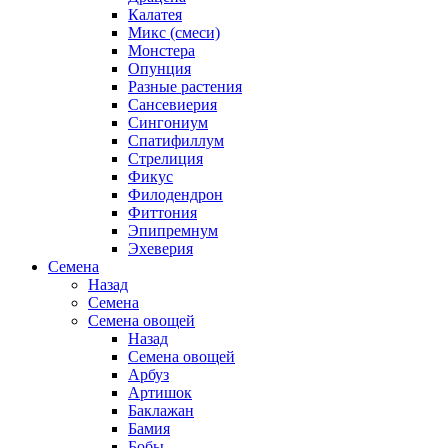
Калатея
Микс (смеси)
Монстера
Опунция
Разные растения
Сансевиерия
Сингониум
Спатифиллум
Стрелиция
Фикус
Филодендрон
Фиттония
Эпипремнум
Эхеверия
Семена
Назад
Семена
Семена овощей
Назад
Семена овощей
Арбуз
Артишок
Баклажан
Бамия
Бобы