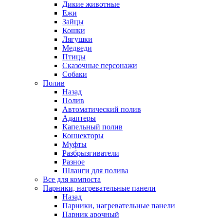
Дикие животные
Ежи
Зайцы
Кошки
Лягушки
Медведи
Птицы
Сказочные персонажи
Собаки
Полив
Назад
Полив
Автоматический полив
Адаптеры
Капельный полив
Коннекторы
Муфты
Разбрызгиватели
Разное
Шланги для полива
Все для компоста
Парники, нагревательные панели
Назад
Парники, нагревательные панели
Парник арочный