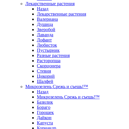
Лекарственные растения
Назад
Лекарственные растения
Валериана
Душица
Зверобой
Лаванда
Лофант
Любисток
Пустырник
Разные растения
Расторопша
Скорцонера
Стевия
Цикорий
Шалфей
Микрозелень Срежь и съешь!™
Назад
Микрозелень Срежь и съешь!™
Базилик
Бораго
Горошек
Дайкон
Капуста
Кориандр