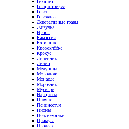
Гиацинт
Гиацинтоидес
Горец
Горечавка
Декоративные травы
Живучка
Ирисы
Камассия
Котовник
Кровохлёбка
Крокус
Лилейник
Лилии
Медуница
Молодило
Монарда
Морозник
Мускари
Нарциссы
Нивяник
Пеннисетум
Пионы
Подснежники
Примула
Пролеска