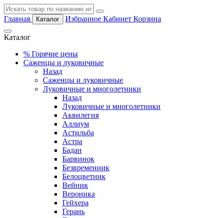
Главная
Избранное
Кабинет
Корзина
Каталог
Каталог
%
Горячие цены
Саженцы и луковичные
Назад
Саженцы и луковичные
Луковичные и многолетники
Назад
Луковичные и многолетники
Аквилегия
Аллиум
Астильба
Астра
Бадан
Барвинок
Безвременник
Белоцветник
Вейник
Вероника
Гейхера
Герань