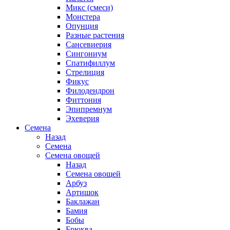
Микс (смеси)
Монстера
Опунция
Разные растения
Сансевиерия
Сингониум
Спатифиллум
Стрелиция
Фикус
Филодендрон
Фиттония
Эпипремнум
Эхеверия
Семена
Назад
Семена
Семена овощей
Назад
Семена овощей
Арбуз
Артишок
Баклажан
Бамия
Бобы
Брюква