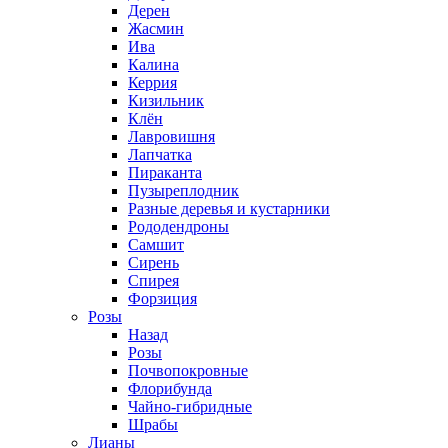
Дерен
Жасмин
Ива
Калина
Керрия
Кизильник
Клён
Лавровишня
Лапчатка
Пираканта
Пузыреплодник
Разные деревья и кустарники
Рододендроны
Самшит
Сирень
Спирея
Форзиция
Розы
Назад
Розы
Почвопокровные
Флорибунда
Чайно-гибридные
Шрабы
Лианы