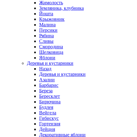
Жимолость
Земляника, клубника
Йошта
Крыжовник
Малина
Персики
Рябина
Сливы
Смородина
Шелковица
Яблони
Деревья и кустарники
Назад
Деревья и кустарники
Азалии
Барбарис
Береза
Бересклет
Бирючина
Будлея
Вейгела
Гибискус
Гортензия
Дейция
Декоративные яблони