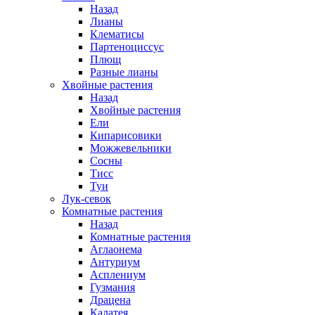
Назад
Лианы
Клематисы
Партеноциссус
Плющ
Разные лианы
Хвойные растения
Назад
Хвойные растения
Ели
Кипарисовики
Можжевельники
Сосны
Тисс
Туи
Лук-севок
Комнатные растения
Назад
Комнатные растения
Аглаонема
Антуриум
Асплениум
Гузмания
Драцена
Калатея