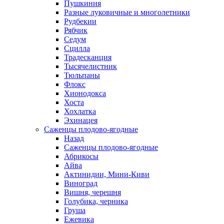
Пушкиния
Разные луковичные и многолетники
Рудбекии
Рябчик
Седум
Сцилла
Традесканция
Тысячелистник
Тюльпаны
Флокс
Хионодокса
Хоста
Хохлатка
Эхинацея
Саженцы плодово-ягодные
Назад
Саженцы плодово-ягодные
Абрикосы
Айва
Актинидии, Мини-Киви
Виноград
Вишня, черешня
Голубика, черника
Груша
Ежевика