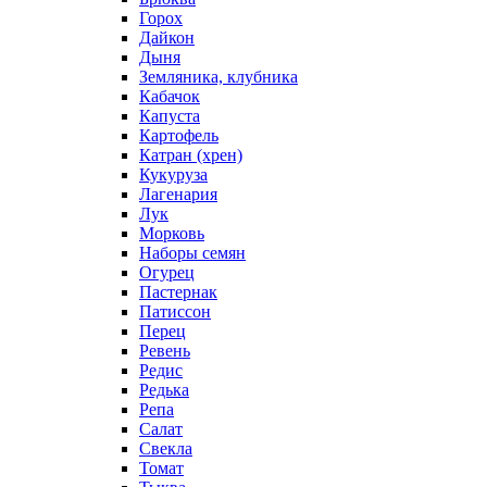
Горох
Дайкон
Дыня
Земляника, клубника
Кабачок
Капуста
Картофель
Катран (хрен)
Кукуруза
Лагенария
Лук
Морковь
Наборы семян
Огурец
Пастернак
Патиссон
Перец
Ревень
Редис
Редька
Репа
Салат
Свекла
Томат