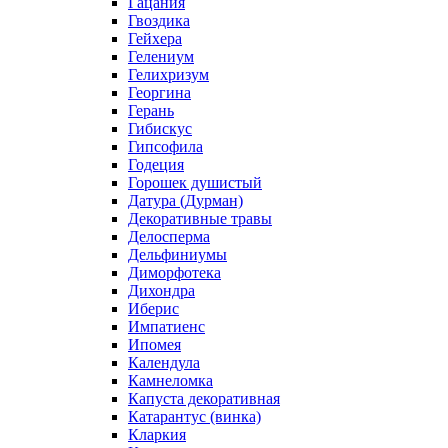
Гацания
Гвоздика
Гейхера
Гелениум
Гелихризум
Георгина
Герань
Гибискус
Гипсофила
Годеция
Горошек душистый
Датура (Дурман)
Декоративные травы
Делосперма
Дельфиниумы
Диморфотека
Дихондра
Иберис
Импатиенс
Ипомея
Календула
Камнеломка
Капуста декоративная
Катарантус (винка)
Кларкия