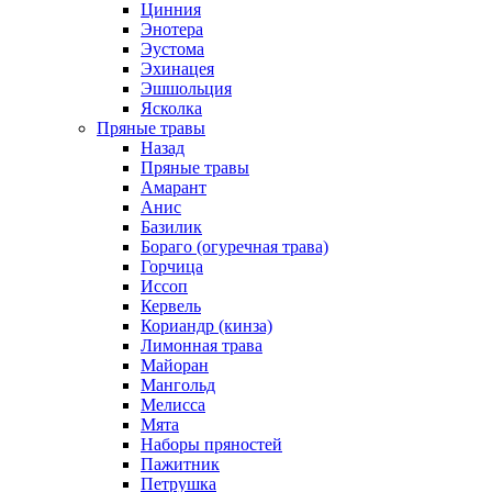
Цинния
Энотера
Эустома
Эхинацея
Эшшольция
Ясколка
Пряные травы
Назад
Пряные травы
Амарант
Анис
Базилик
Бораго (огуречная трава)
Горчица
Иссоп
Кервель
Кориандр (кинза)
Лимонная трава
Майоран
Мангольд
Мелисса
Мята
Наборы пряностей
Пажитник
Петрушка