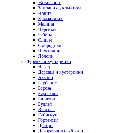
Жимолость
Земляника, клубника
Йошта
Крыжовник
Малина
Персики
Рябина
Сливы
Смородина
Шелковица
Яблони
Деревья и кустарники
Назад
Деревья и кустарники
Азалии
Барбарис
Береза
Бересклет
Бирючина
Будлея
Вейгела
Гибискус
Гортензия
Дейция
Декоративные яблони