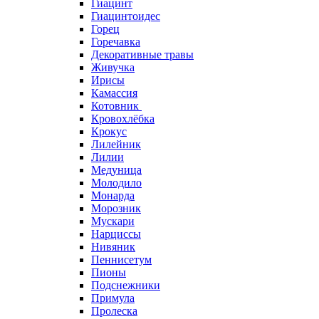
Гиацинт
Гиацинтоидес
Горец
Горечавка
Декоративные травы
Живучка
Ирисы
Камассия
Котовник
Кровохлёбка
Крокус
Лилейник
Лилии
Медуница
Молодило
Монарда
Морозник
Мускари
Нарциссы
Нивяник
Пеннисетум
Пионы
Подснежники
Примула
Пролеска