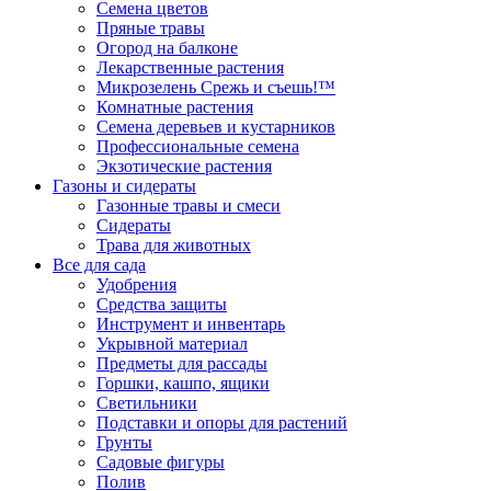
Семена цветов
Пряные травы
Огород на балконе
Лекарственные растения
Микрозелень Срежь и съешь!™
Комнатные растения
Семена деревьев и кустарников
Профессиональные семена
Экзотические растения
Газоны и сидераты
Газонные травы и смеси
Сидераты
Трава для животных
Все для сада
Удобрения
Средства защиты
Инструмент и инвентарь
Укрывной материал
Предметы для рассады
Горшки, кашпо, ящики
Светильники
Подставки и опоры для растений
Грунты
Садовые фигуры
Полив