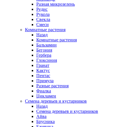
Разная микрозелень
Редис
Рукола
Свекла
Смеси
Комнатные растения
Назад
Комнатные растения
Бальзамин
Бегония
Гербера
Глоксиния
Гранат
Кактус
Пентас
Примула
Разные растения
Фиалка
Цикламен
Семена деревьев и кустарников
Назад
Семена деревьев и кустарников
Айва
Брусника
Ежевика