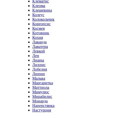
Клематис
Клеома
Клещевина
Колеус
Колокольчик
Кореопсис
Космея
Котовник
Кохия
Лаванда
Лаватера
Левкой
Лен
Лианы
Лихнис
Лобелия
Люпин
Мальва
Маргаритка
Маттиола
Мимулюс
Мирабилис
Монарда
Наперстянка
Настурция