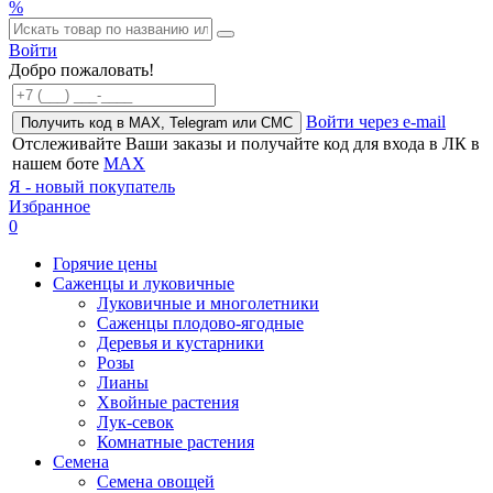
%
Войти
Добро пожаловать!
Войти через e-mail
Получить код в MAX, Telegram или СМС
Отслеживайте Ваши заказы и получайте код для входа в ЛК в
нашем боте
MAX
Я - новый покупатель
Избранное
0
Горячие цены
Саженцы и луковичные
Луковичные и многолетники
Саженцы плодово-ягодные
Деревья и кустарники
Розы
Лианы
Хвойные растения
Лук-севок
Комнатные растения
Семена
Семена овощей