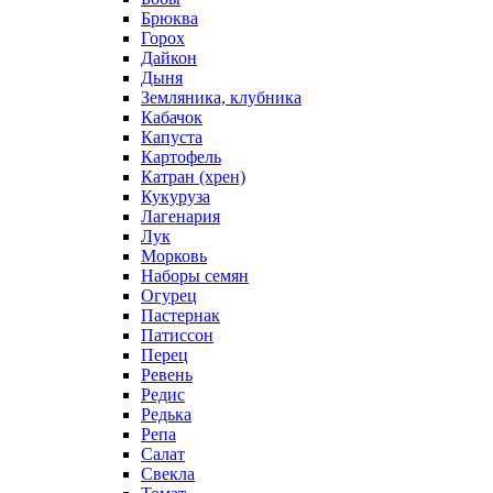
Брюква
Горох
Дайкон
Дыня
Земляника, клубника
Кабачок
Капуста
Картофель
Катран (хрен)
Кукуруза
Лагенария
Лук
Морковь
Наборы семян
Огурец
Пастернак
Патиссон
Перец
Ревень
Редис
Редька
Репа
Салат
Свекла