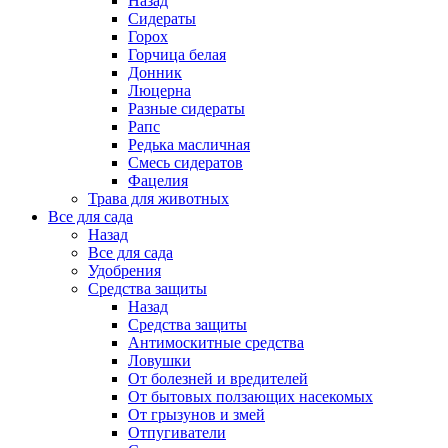
Назад
Сидераты
Горох
Горчица белая
Донник
Люцерна
Разные сидераты
Рапс
Редька масличная
Смесь сидератов
Фацелия
Трава для животных
Все для сада
Назад
Все для сада
Удобрения
Средства защиты
Назад
Средства защиты
Антимоскитные средства
Ловушки
От болезней и вредителей
От бытовых ползающих насекомых
От грызунов и змей
Отпугиватели