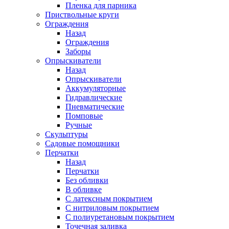
Пленка для парника
Приствольные круги
Ограждения
Назад
Ограждения
Заборы
Опрыскиватели
Назад
Опрыскиватели
Аккумуляторные
Гидравлические
Пневматические
Помповые
Ручные
Скульптуры
Садовые помощники
Перчатки
Назад
Перчатки
Без обливки
В обливке
С латексным покрытием
С нитриловым покрытием
С полиуретановым покрытием
Точечная заливка