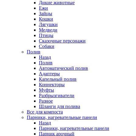
Дикие животные
Ежи
Зайцы
Кошки
Лягушки
Медведи
Птицы
Сказочные персонажи
Собаки
Полив
Назад
Полив
Автоматический полив
Адаптеры
Капельный полив
Коннекторы
Муфты
Разбрызгиватели
Разное
Шланги для полива
Все для компоста
Парники, нагревательные панели
Назад
Парники, нагревательные панели
Парник арочный