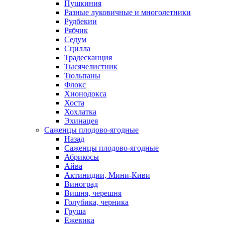
Пушкиния
Разные луковичные и многолетники
Рудбекии
Рябчик
Седум
Сцилла
Традесканция
Тысячелистник
Тюльпаны
Флокс
Хионодокса
Хоста
Хохлатка
Эхинацея
Саженцы плодово-ягодные
Назад
Саженцы плодово-ягодные
Абрикосы
Айва
Актинидии, Мини-Киви
Виноград
Вишня, черешня
Голубика, черника
Груша
Ежевика