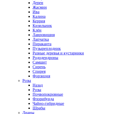
Дерен
Жасмин
Ива
Калина
Керрия
Кизильник
Клён
Лавровишня
Лапчатка
Пираканта
Пузыреплодник
Разные деревья и кустарники
Рододендроны
Самшит
Сирень
Спирея
Форзиция
Розы
Назад
Розы
Почвопокровные
Флорибунда
Чайно-гибридные
Шрабы
Лианы