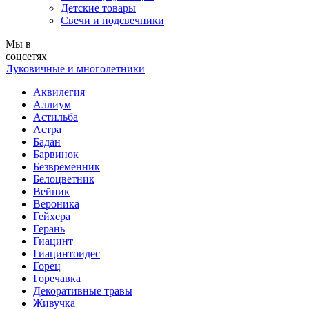
Детские товары
Свечи и подсвечники
Мы в
соцсетях
Луковичные и многолетники
Аквилегия
Аллиум
Астильба
Астра
Бадан
Барвинок
Безвременник
Белоцветник
Вейник
Вероника
Гейхера
Герань
Гиацинт
Гиацинтоидес
Горец
Горечавка
Декоративные травы
Живучка