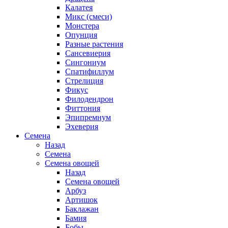
Калатея
Микс (смеси)
Монстера
Опунция
Разные растения
Сансевиерия
Сингониум
Спатифиллум
Стрелиция
Фикус
Филодендрон
Фиттония
Эпипремнум
Эхеверия
Семена
Назад
Семена
Семена овощей
Назад
Семена овощей
Арбуз
Артишок
Баклажан
Бамия
Бобы