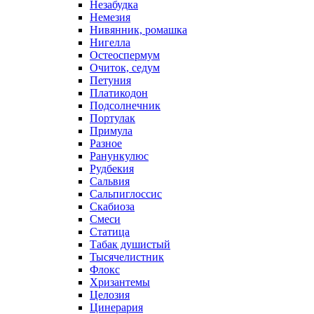
Незабудка
Немезия
Нивянник, ромашка
Нигелла
Остеоспермум
Очиток, седум
Петуния
Платикодон
Подсолнечник
Портулак
Примула
Разное
Ранункулюс
Рудбекия
Сальвия
Сальпиглоссис
Скабиоза
Смеси
Статица
Табак душистый
Тысячелистник
Флокс
Хризантемы
Целозия
Цинерария