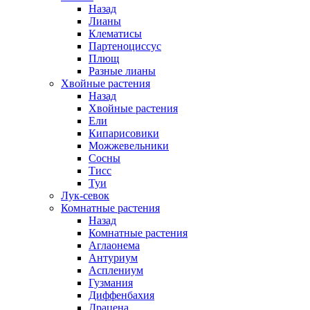
Назад
Лианы
Клематисы
Партеноциссус
Плющ
Разные лианы
Хвойные растения
Назад
Хвойные растения
Ели
Кипарисовики
Можжевельники
Сосны
Тисс
Туи
Лук-севок
Комнатные растения
Назад
Комнатные растения
Аглаонема
Антуриум
Асплениум
Гузмания
Диффенбахия
Драцена