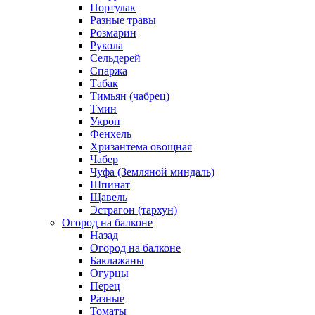
Портулак
Разные травы
Розмарин
Рукола
Сельдерей
Спаржа
Табак
Тимьян (чабрец)
Тмин
Укроп
Фенхель
Хризантема овощная
Чабер
Чуфа (Земляной миндаль)
Шпинат
Щавель
Эстрагон (тархун)
Огород на балконе
Назад
Огород на балконе
Баклажаны
Огурцы
Перец
Разные
Томаты