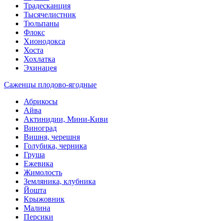
Традесканция
Тысячелистник
Тюльпаны
Флокс
Хионодокса
Хоста
Хохлатка
Эхинацея
Саженцы плодово-ягодные
Абрикосы
Айва
Актинидии, Мини-Киви
Виноград
Вишня, черешня
Голубика, черника
Груша
Ежевика
Жимолость
Земляника, клубника
Йошта
Крыжовник
Малина
Персики