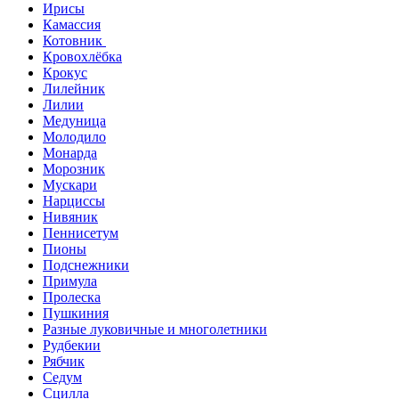
Ирисы
Камассия
Котовник
Кровохлёбка
Крокус
Лилейник
Лилии
Медуница
Молодило
Монарда
Морозник
Мускари
Нарциссы
Нивяник
Пеннисетум
Пионы
Подснежники
Примула
Пролеска
Пушкиния
Разные луковичные и многолетники
Рудбекии
Рябчик
Седум
Сцилла