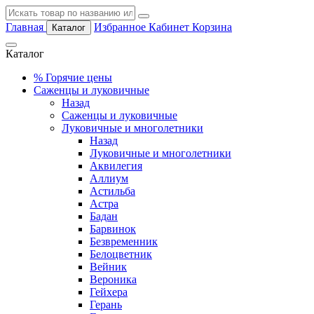
Главная
Избранное
Кабинет
Корзина
Каталог
Каталог
%
Горячие цены
Саженцы и луковичные
Назад
Саженцы и луковичные
Луковичные и многолетники
Назад
Луковичные и многолетники
Аквилегия
Аллиум
Астильба
Астра
Бадан
Барвинок
Безвременник
Белоцветник
Вейник
Вероника
Гейхера
Герань