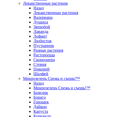
Лекарственные растения
Назад
Лекарственные растения
Валериана
Душица
Зверобой
Лаванда
Лофант
Любисток
Пустырник
Разные растения
Расторопша
Скорцонера
Стевия
Цикорий
Шалфей
Микрозелень Срежь и съешь!™
Назад
Микрозелень Срежь и съешь!™
Базилик
Бораго
Горошек
Дайкон
Капуста
Кориандр