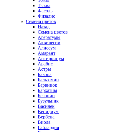
Томат
Тыква
Фасоль
Физалис
Семена цветов
Назад
Семена цветов
Агератумы
Аквилегии
Алиссум
Амарант
Антирринум
Арабис
Астры
Бакопа
Бальзамин
Барвинок
Бархатцы
Бегонии
Бузульник
Василек
Венидиум
Вербена
Виола
Гайлардия