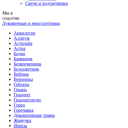
Свечи и подсвечники
Мы в
соцсетях
Луковичные и многолетники
Аквилегия
Аллиум
Астильба
Астра
Бадан
Барвинок
Безвременник
Белоцветник
Вейник
Вероника
Гейхера
Герань
Гиацинт
Гиацинтоидес
Горец
Горечавка
Декоративные травы
Живучка
Ирисы