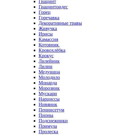
Гиацинт
Гиацинтоидес
Горец
Горечавка
Декоративные травы
Живучка
Ирисы
Камассия
Котовник
Кровохлёбка
Крокус
Лилейник
Лилии
Медуница
Молодило
Монарда
Морозник
Мускари
Нарциссы
Нивяник
Пеннисетум
Пионы
Подснежники
Примула
Пролеска