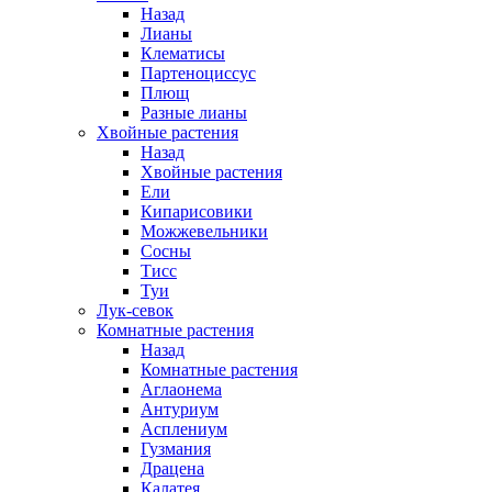
Назад
Лианы
Клематисы
Партеноциссус
Плющ
Разные лианы
Хвойные растения
Назад
Хвойные растения
Ели
Кипарисовики
Можжевельники
Сосны
Тисс
Туи
Лук-севок
Комнатные растения
Назад
Комнатные растения
Аглаонема
Антуриум
Асплениум
Гузмания
Драцена
Калатея