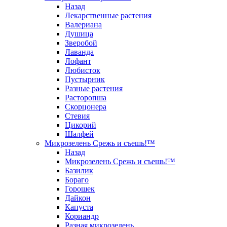
Назад
Лекарственные растения
Валериана
Душица
Зверобой
Лаванда
Лофант
Любисток
Пустырник
Разные растения
Расторопша
Скорцонера
Стевия
Цикорий
Шалфей
Микрозелень Срежь и съешь!™
Назад
Микрозелень Срежь и съешь!™
Базилик
Бораго
Горошек
Дайкон
Капуста
Кориандр
Разная микрозелень