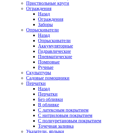
Приствольные круги
Ограждения
Назад
Ограждения
Заборы
Опрыскиватели
Назад
Опрыскиватели
Аккумуляторные
Гидравлические
Пневматические
Помповые
Ручные
Скульптуры
Садовые помощники
Перчатки
Назад
Перчатки
Без обливки
В обливке
С латексным покрытием
С нитриловым покрытием
С полиуретановым покрытием
Точечная заливка
Указатели, ярлыки