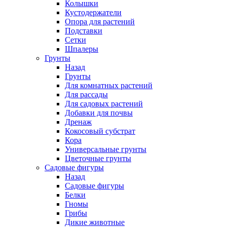
Колышки
Кустодержатели
Опора для растений
Подставки
Сетки
Шпалеры
Грунты
Назад
Грунты
Для комнатных растений
Для рассады
Для садовых растений
Добавки для почвы
Дренаж
Кокосовый субстрат
Кора
Универсальные грунты
Цветочные грунты
Садовые фигуры
Назад
Садовые фигуры
Белки
Гномы
Грибы
Дикие животные