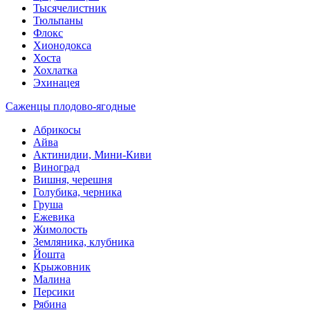
Тысячелистник
Тюльпаны
Флокс
Хионодокса
Хоста
Хохлатка
Эхинацея
Саженцы плодово-ягодные
Абрикосы
Айва
Актинидии, Мини-Киви
Виноград
Вишня, черешня
Голубика, черника
Груша
Ежевика
Жимолость
Земляника, клубника
Йошта
Крыжовник
Малина
Персики
Рябина