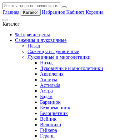
Главная
Избранное
Кабинет
Корзина
Каталог
Каталог
%
Горячие цены
Саженцы и луковичные
Назад
Саженцы и луковичные
Луковичные и многолетники
Назад
Луковичные и многолетники
Аквилегия
Аллиум
Астильба
Астра
Бадан
Барвинок
Безвременник
Белоцветник
Вейник
Вероника
Гейхера
Герань