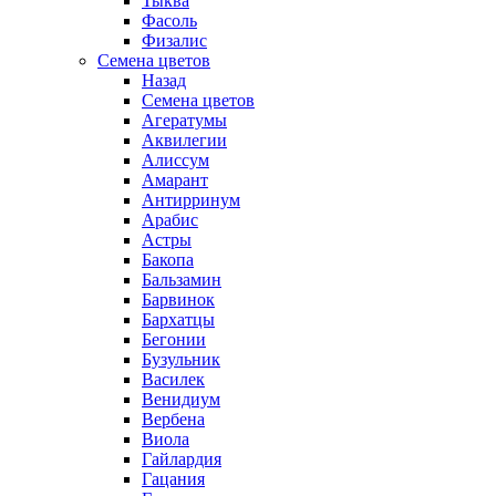
Тыква
Фасоль
Физалис
Семена цветов
Назад
Семена цветов
Агератумы
Аквилегии
Алиссум
Амарант
Антирринум
Арабис
Астры
Бакопа
Бальзамин
Барвинок
Бархатцы
Бегонии
Бузульник
Василек
Венидиум
Вербена
Виола
Гайлардия
Гацания