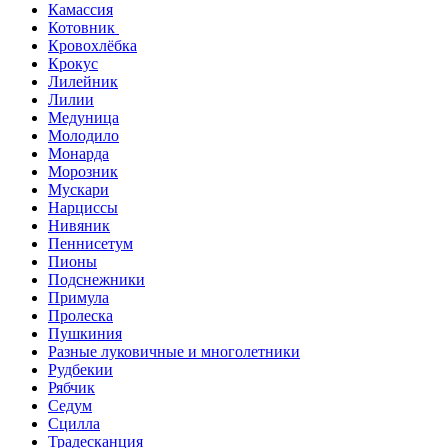
Камассия
Котовник
Кровохлёбка
Крокус
Лилейник
Лилии
Медуница
Молодило
Монарда
Морозник
Мускари
Нарциссы
Нивяник
Пеннисетум
Пионы
Подснежники
Примула
Пролеска
Пушкиния
Разные луковичные и многолетники
Рудбекии
Рябчик
Седум
Сцилла
Традесканция