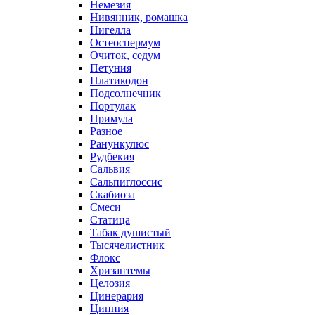
Немезия
Нивянник, ромашка
Нигелла
Остеоспермум
Очиток, седум
Петуния
Платикодон
Подсолнечник
Портулак
Примула
Разное
Ранункулюс
Рудбекия
Сальвия
Сальпиглоссис
Скабиоза
Смеси
Статица
Табак душистый
Тысячелистник
Флокс
Хризантемы
Целозия
Цинерария
Цинния