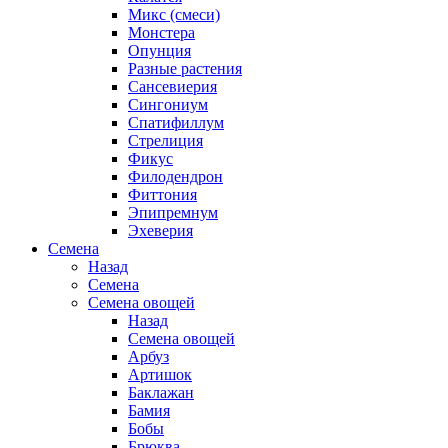
Микс (смеси)
Монстера
Опунция
Разные растения
Сансевиерия
Сингониум
Спатифиллум
Стрелиция
Фикус
Филодендрон
Фиттония
Эпипремнум
Эхеверия
Семена
Назад
Семена
Семена овощей
Назад
Семена овощей
Арбуз
Артишок
Баклажан
Бамия
Бобы
Брюква