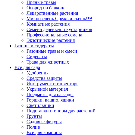
Пряные травы
Огород на балконе
Лекарственные растения
Микрозелень Срежь и съешь!™
Комнатные растения
Семена деревьев и кустарников
Профессиональные семена
Экзотические растения
Газоны и сидераты
Газонные травы и смеси
Сидераты
Трава для животных
Все для сада
Удобрения
Средства защиты
Инструмент и инвентарь
Укрывной материал
Предметы для рассады
Горшки, кашпо, ящики
Светильники
Подставки и опоры для растений
Грунты
Садовые фигуры
Полив
Все для компоста