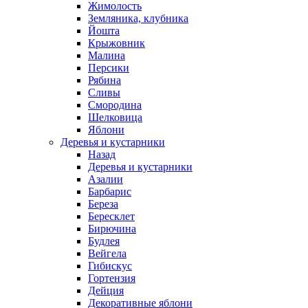
Жимолость
Земляника, клубника
Йошта
Крыжовник
Малина
Персики
Рябина
Сливы
Смородина
Шелковица
Яблони
Деревья и кустарники
Назад
Деревья и кустарники
Азалии
Барбарис
Береза
Бересклет
Бирючина
Будлея
Вейгела
Гибискус
Гортензия
Дейция
Декоративные яблони