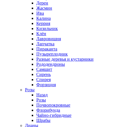
Дерен
Жасмин
Ива
Калина
Керрия
Кизильник
Клён
Лавровишня
Лапчатка
Пираканта
Пузыреплодник
Разные деревья и кустарники
Рододендроны
Самшит
Сирень
Спирея
Форзиция
Розы
Назад
Розы
Почвопокровные
Флорибунда
Чайно-гибридные
Шрабы
Лианы