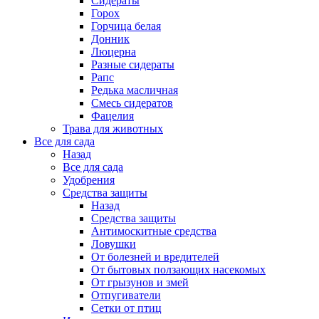
Сидераты
Горох
Горчица белая
Донник
Люцерна
Разные сидераты
Рапс
Редька масличная
Смесь сидератов
Фацелия
Трава для животных
Все для сада
Назад
Все для сада
Удобрения
Средства защиты
Назад
Средства защиты
Антимоскитные средства
Ловушки
От болезней и вредителей
От бытовых ползающих насекомых
От грызунов и змей
Отпугиватели
Сетки от птиц