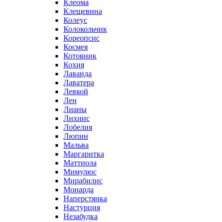
Клеома
Клещевина
Колеус
Колокольчик
Кореопсис
Космея
Котовник
Кохия
Лаванда
Лаватера
Левкой
Лен
Лианы
Лихнис
Лобелия
Люпин
Мальва
Маргаритка
Маттиола
Мимулюс
Мирабилис
Монарда
Наперстянка
Настурция
Незабудка