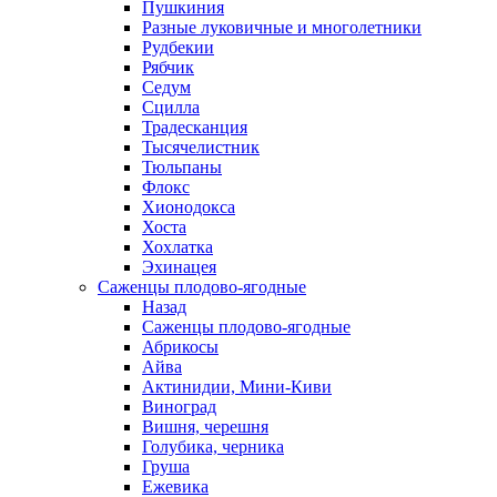
Пушкиния
Разные луковичные и многолетники
Рудбекии
Рябчик
Седум
Сцилла
Традесканция
Тысячелистник
Тюльпаны
Флокс
Хионодокса
Хоста
Хохлатка
Эхинацея
Саженцы плодово-ягодные
Назад
Саженцы плодово-ягодные
Абрикосы
Айва
Актинидии, Мини-Киви
Виноград
Вишня, черешня
Голубика, черника
Груша
Ежевика