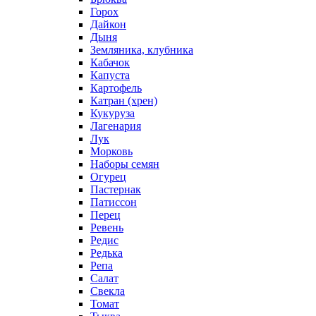
Горох
Дайкон
Дыня
Земляника, клубника
Кабачок
Капуста
Картофель
Катран (хрен)
Кукуруза
Лагенария
Лук
Морковь
Наборы семян
Огурец
Пастернак
Патиссон
Перец
Ревень
Редис
Редька
Репа
Салат
Свекла
Томат