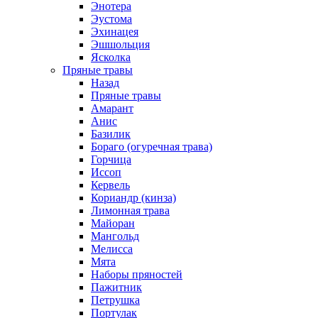
Энотера
Эустома
Эхинацея
Эшшольция
Ясколка
Пряные травы
Назад
Пряные травы
Амарант
Анис
Базилик
Бораго (огуречная трава)
Горчица
Иссоп
Кервель
Кориандр (кинза)
Лимонная трава
Майоран
Мангольд
Мелисса
Мята
Наборы пряностей
Пажитник
Петрушка
Портулак