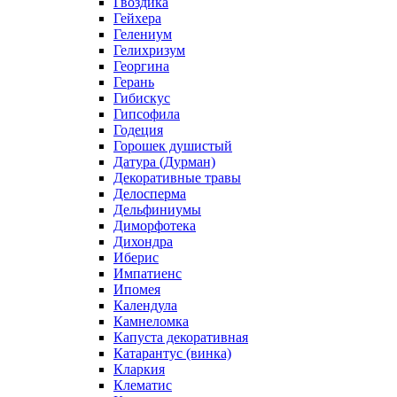
Гвоздика
Гейхера
Гелениум
Гелихризум
Георгина
Герань
Гибискус
Гипсофила
Годеция
Горошек душистый
Датура (Дурман)
Декоративные травы
Делосперма
Дельфиниумы
Диморфотека
Дихондра
Иберис
Импатиенс
Ипомея
Календула
Камнеломка
Капуста декоративная
Катарантус (винка)
Кларкия
Клематис