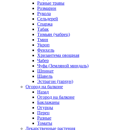
Разные травы
Розмарин
Рукола
Сельдерей
Спаржа
Табак
Тимьян (чабрец)
Тмин
Укроп
Фенхель
Хризантема овощная
Чабер
Чуфа (Земляной миндаль)
Шпинат
Щавель
Эстрагон (тархун)
Огород на балконе
Назад
Огород на балконе
Баклажаны
Огурцы
Перец
Разные
Томаты
Лекарственные растения