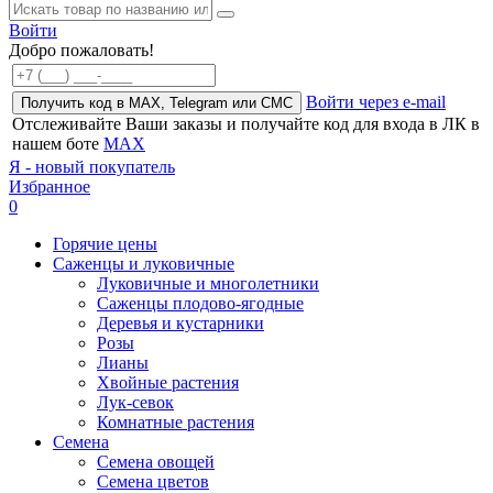
Войти
Добро пожаловать!
Войти через e-mail
Получить код в MAX, Telegram или СМС
Отслеживайте Ваши заказы и получайте код для входа в ЛК в
нашем боте
MAX
Я - новый покупатель
Избранное
0
Горячие цены
Саженцы и луковичные
Луковичные и многолетники
Саженцы плодово-ягодные
Деревья и кустарники
Розы
Лианы
Хвойные растения
Лук-севок
Комнатные растения
Семена
Семена овощей
Семена цветов