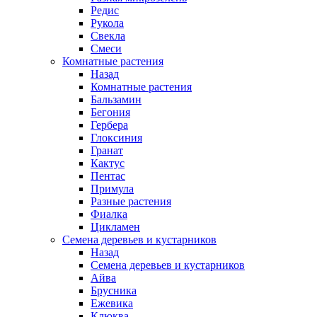
Редис
Рукола
Свекла
Смеси
Комнатные растения
Назад
Комнатные растения
Бальзамин
Бегония
Гербера
Глоксиния
Гранат
Кактус
Пентас
Примула
Разные растения
Фиалка
Цикламен
Семена деревьев и кустарников
Назад
Семена деревьев и кустарников
Айва
Брусника
Ежевика
Клюква