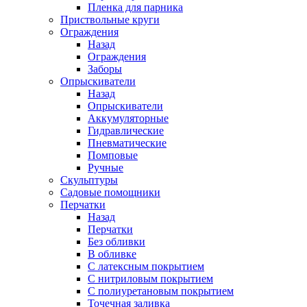
Пленка для парника
Приствольные круги
Ограждения
Назад
Ограждения
Заборы
Опрыскиватели
Назад
Опрыскиватели
Аккумуляторные
Гидравлические
Пневматические
Помповые
Ручные
Скульптуры
Садовые помощники
Перчатки
Назад
Перчатки
Без обливки
В обливке
С латексным покрытием
С нитриловым покрытием
С полиуретановым покрытием
Точечная заливка