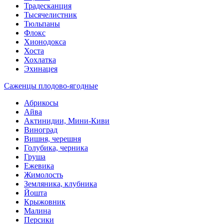
Традесканция
Тысячелистник
Тюльпаны
Флокс
Хионодокса
Хоста
Хохлатка
Эхинацея
Саженцы плодово-ягодные
Абрикосы
Айва
Актинидии, Мини-Киви
Виноград
Вишня, черешня
Голубика, черника
Груша
Ежевика
Жимолость
Земляника, клубника
Йошта
Крыжовник
Малина
Персики