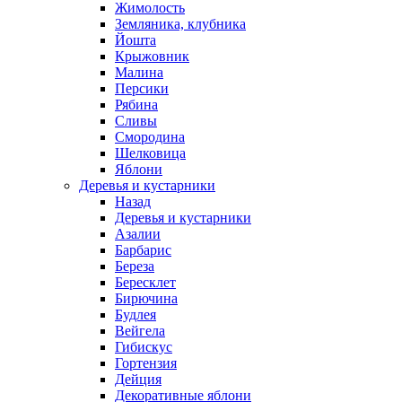
Жимолость
Земляника, клубника
Йошта
Крыжовник
Малина
Персики
Рябина
Сливы
Смородина
Шелковица
Яблони
Деревья и кустарники
Назад
Деревья и кустарники
Азалии
Барбарис
Береза
Бересклет
Бирючина
Будлея
Вейгела
Гибискус
Гортензия
Дейция
Декоративные яблони