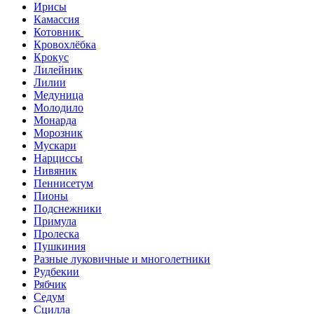
Ирисы
Камассия
Котовник
Кровохлёбка
Крокус
Лилейник
Лилии
Медуница
Молодило
Монарда
Морозник
Мускари
Нарциссы
Нивяник
Пеннисетум
Пионы
Подснежники
Примула
Пролеска
Пушкиния
Разные луковичные и многолетники
Рудбекии
Рябчик
Седум
Сцилла