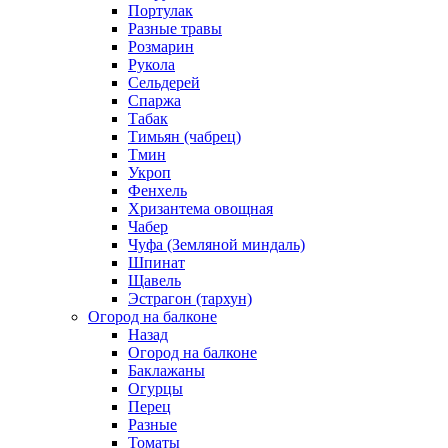
Портулак
Разные травы
Розмарин
Рукола
Сельдерей
Спаржа
Табак
Тимьян (чабрец)
Тмин
Укроп
Фенхель
Хризантема овощная
Чабер
Чуфа (Земляной миндаль)
Шпинат
Щавель
Эстрагон (тархун)
Огород на балконе
Назад
Огород на балконе
Баклажаны
Огурцы
Перец
Разные
Томаты