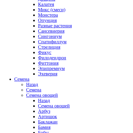
Калатея
Микс (смеси)
Монстера
Опунция
Разные растения
Сансевиерия
Сингониум
Спатифиллум
Стрелиция
Фикус
Филодендрон
Фиттония
Эпипремнум
Эхеверия
Семена
Назад
Семена
Семена овощей
Назад
Семена овощей
Арбуз
Артишок
Баклажан
Бамия
Бобы