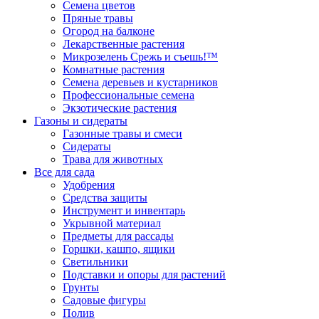
Семена цветов
Пряные травы
Огород на балконе
Лекарственные растения
Микрозелень Срежь и съешь!™
Комнатные растения
Семена деревьев и кустарников
Профессиональные семена
Экзотические растения
Газоны и сидераты
Газонные травы и смеси
Сидераты
Трава для животных
Все для сада
Удобрения
Средства защиты
Инструмент и инвентарь
Укрывной материал
Предметы для рассады
Горшки, кашпо, ящики
Светильники
Подставки и опоры для растений
Грунты
Садовые фигуры
Полив