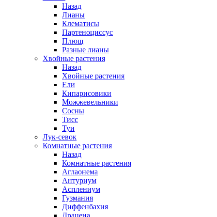
Назад
Лианы
Клематисы
Партеноциссус
Плющ
Разные лианы
Хвойные растения
Назад
Хвойные растения
Ели
Кипарисовики
Можжевельники
Сосны
Тисс
Туи
Лук-севок
Комнатные растения
Назад
Комнатные растения
Аглаонема
Антуриум
Асплениум
Гузмания
Диффенбахия
Драцена