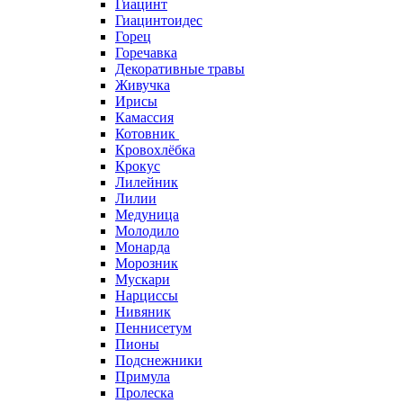
Гиацинт
Гиацинтоидес
Горец
Горечавка
Декоративные травы
Живучка
Ирисы
Камассия
Котовник
Кровохлёбка
Крокус
Лилейник
Лилии
Медуница
Молодило
Монарда
Морозник
Мускари
Нарциссы
Нивяник
Пеннисетум
Пионы
Подснежники
Примула
Пролеска