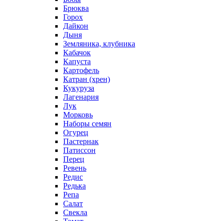
Брюква
Горох
Дайкон
Дыня
Земляника, клубника
Кабачок
Капуста
Картофель
Катран (хрен)
Кукуруза
Лагенария
Лук
Морковь
Наборы семян
Огурец
Пастернак
Патиссон
Перец
Ревень
Редис
Редька
Репа
Салат
Свекла