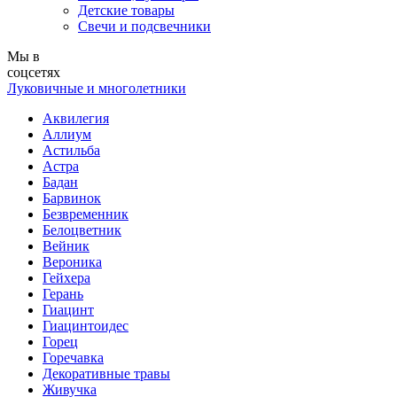
Детские товары
Свечи и подсвечники
Мы в
соцсетях
Луковичные и многолетники
Аквилегия
Аллиум
Астильба
Астра
Бадан
Барвинок
Безвременник
Белоцветник
Вейник
Вероника
Гейхера
Герань
Гиацинт
Гиацинтоидес
Горец
Горечавка
Декоративные травы
Живучка