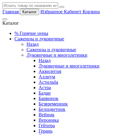
Главная
Избранное
Кабинет
Корзина
Каталог
Каталог
%
Горячие цены
Саженцы и луковичные
Назад
Саженцы и луковичные
Луковичные и многолетники
Назад
Луковичные и многолетники
Аквилегия
Аллиум
Астильба
Астра
Бадан
Барвинок
Безвременник
Белоцветник
Вейник
Вероника
Гейхера
Герань