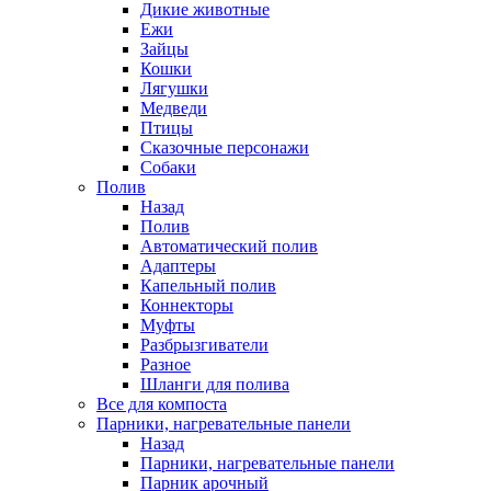
Дикие животные
Ежи
Зайцы
Кошки
Лягушки
Медведи
Птицы
Сказочные персонажи
Собаки
Полив
Назад
Полив
Автоматический полив
Адаптеры
Капельный полив
Коннекторы
Муфты
Разбрызгиватели
Разное
Шланги для полива
Все для компоста
Парники, нагревательные панели
Назад
Парники, нагревательные панели
Парник арочный