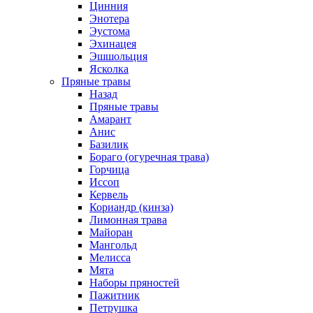
Цинния
Энотера
Эустома
Эхинацея
Эшшольция
Ясколка
Пряные травы
Назад
Пряные травы
Амарант
Анис
Базилик
Бораго (огуречная трава)
Горчица
Иссоп
Кервель
Кориандр (кинза)
Лимонная трава
Майоран
Мангольд
Мелисса
Мята
Наборы пряностей
Пажитник
Петрушка