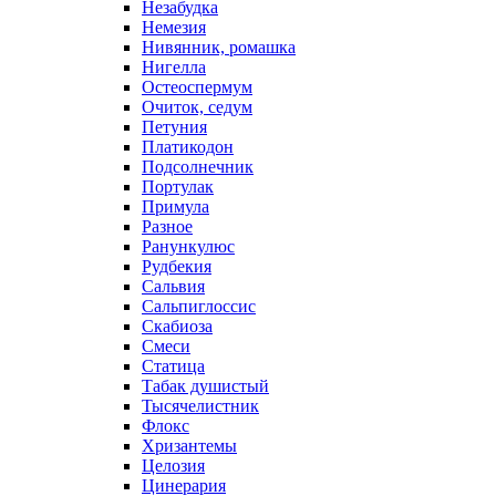
Незабудка
Немезия
Нивянник, ромашка
Нигелла
Остеоспермум
Очиток, седум
Петуния
Платикодон
Подсолнечник
Портулак
Примула
Разное
Ранункулюс
Рудбекия
Сальвия
Сальпиглоссис
Скабиоза
Смеси
Статица
Табак душистый
Тысячелистник
Флокс
Хризантемы
Целозия
Цинерария