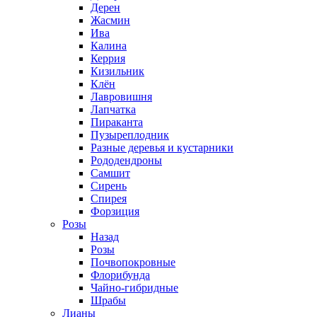
Дерен
Жасмин
Ива
Калина
Керрия
Кизильник
Клён
Лавровишня
Лапчатка
Пираканта
Пузыреплодник
Разные деревья и кустарники
Рододендроны
Самшит
Сирень
Спирея
Форзиция
Розы
Назад
Розы
Почвопокровные
Флорибунда
Чайно-гибридные
Шрабы
Лианы