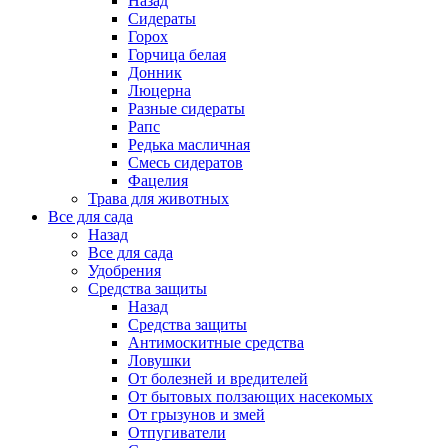
Назад
Сидераты
Горох
Горчица белая
Донник
Люцерна
Разные сидераты
Рапс
Редька масличная
Смесь сидератов
Фацелия
Трава для животных
Все для сада
Назад
Все для сада
Удобрения
Средства защиты
Назад
Средства защиты
Антимоскитные средства
Ловушки
От болезней и вредителей
От бытовых ползающих насекомых
От грызунов и змей
Отпугиватели