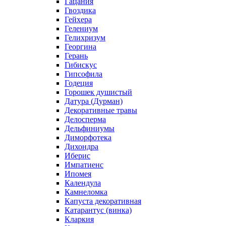
Гацания
Гвоздика
Гейхера
Гелениум
Гелихризум
Георгина
Герань
Гибискус
Гипсофила
Годеция
Горошек душистый
Датура (Дурман)
Декоративные травы
Делосперма
Дельфиниумы
Диморфотека
Дихондра
Иберис
Импатиенс
Ипомея
Календула
Камнеломка
Капуста декоративная
Катарантус (винка)
Кларкия