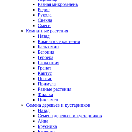
Разная микрозелень
Редис
Рукола
Свекла
Смеси
Комнатные растения
Назад
Комнатные растения
Бальзамин
Бегония
Гербера
Глоксиния
Гранат
Кактус
Пентас
Примула
Разные растения
Фиалка
Цикламен
Семена деревьев и кустарников
Назад
Семена деревьев и кустарников
Айва
Брусника
Ежевика