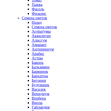
Томат
Тыква
Фасоль
Физалис
Семена цветов
Назад
Семена цветов
Агератумы
Аквилегии
Алиссум
Амарант
Антирринум
Арабис
Астры
Бакопа
Бальзамин
Барвинок
Бархатцы
Бегонии
Бузульник
Василек
Венидиум
Вербена
Виола
Гайлардия