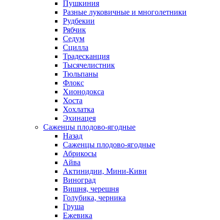
Пушкиния
Разные луковичные и многолетники
Рудбекии
Рябчик
Седум
Сцилла
Традесканция
Тысячелистник
Тюльпаны
Флокс
Хионодокса
Хоста
Хохлатка
Эхинацея
Саженцы плодово-ягодные
Назад
Саженцы плодово-ягодные
Абрикосы
Айва
Актинидии, Мини-Киви
Виноград
Вишня, черешня
Голубика, черника
Груша
Ежевика