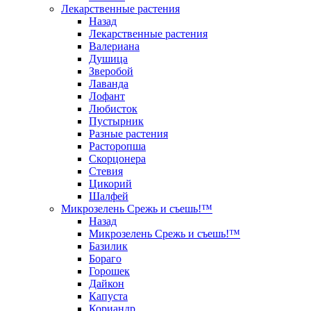
Лекарственные растения
Назад
Лекарственные растения
Валериана
Душица
Зверобой
Лаванда
Лофант
Любисток
Пустырник
Разные растения
Расторопша
Скорцонера
Стевия
Цикорий
Шалфей
Микрозелень Срежь и съешь!™
Назад
Микрозелень Срежь и съешь!™
Базилик
Бораго
Горошек
Дайкон
Капуста
Кориандр