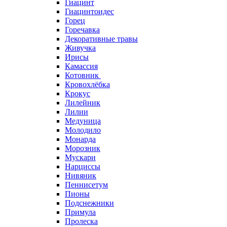
Гиацинт
Гиацинтоидес
Горец
Горечавка
Декоративные травы
Живучка
Ирисы
Камассия
Котовник
Кровохлёбка
Крокус
Лилейник
Лилии
Медуница
Молодило
Монарда
Морозник
Мускари
Нарциссы
Нивяник
Пеннисетум
Пионы
Подснежники
Примула
Пролеска