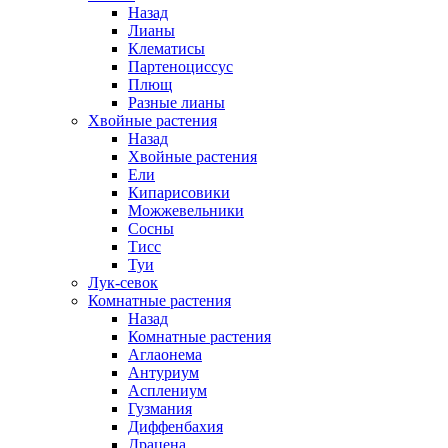
Назад
Лианы
Клематисы
Партеноциссус
Плющ
Разные лианы
Хвойные растения
Назад
Хвойные растения
Ели
Кипарисовики
Можжевельники
Сосны
Тисс
Туи
Лук-севок
Комнатные растения
Назад
Комнатные растения
Аглаонема
Антуриум
Асплениум
Гузмания
Диффенбахия
Драцена