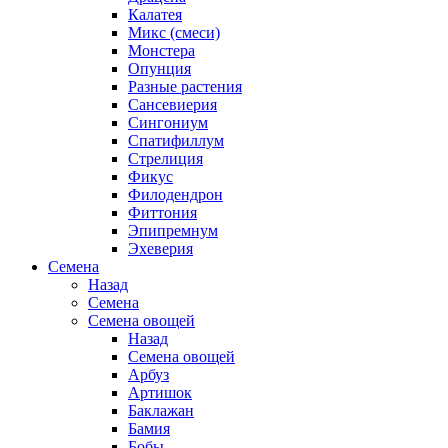
Калатея
Микс (смеси)
Монстера
Опунция
Разные растения
Сансевиерия
Сингониум
Спатифиллум
Стрелиция
Фикус
Филодендрон
Фиттония
Эпипремнум
Эхеверия
Семена
Назад
Семена
Семена овощей
Назад
Семена овощей
Арбуз
Артишок
Баклажан
Бамия
Бобы