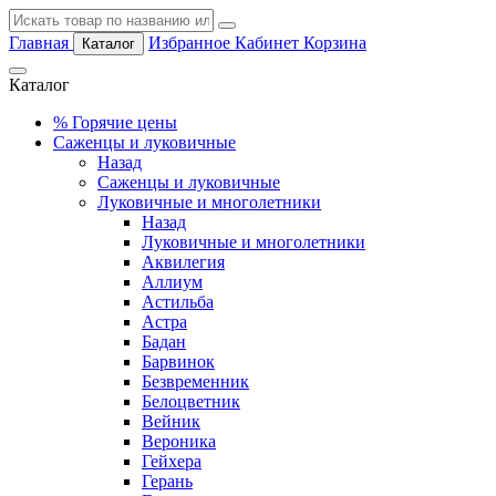
Главная
Избранное
Кабинет
Корзина
Каталог
Каталог
%
Горячие цены
Саженцы и луковичные
Назад
Саженцы и луковичные
Луковичные и многолетники
Назад
Луковичные и многолетники
Аквилегия
Аллиум
Астильба
Астра
Бадан
Барвинок
Безвременник
Белоцветник
Вейник
Вероника
Гейхера
Герань