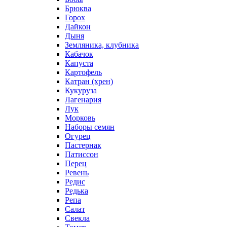
Брюква
Горох
Дайкон
Дыня
Земляника, клубника
Кабачок
Капуста
Картофель
Катран (хрен)
Кукуруза
Лагенария
Лук
Морковь
Наборы семян
Огурец
Пастернак
Патиссон
Перец
Ревень
Редис
Редька
Репа
Салат
Свекла