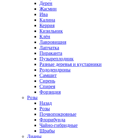
Дерен
Жасмин
Ива
Калина
Керрия
Кизильник
Клён
Лавровишня
Лапчатка
Пираканта
Пузыреплодник
Разные деревья и кустарники
Рододендроны
Самшит
Сирень
Спирея
Форзиция
Розы
Назад
Розы
Почвопокровные
Флорибунда
Чайно-гибридные
Шрабы
Лианы