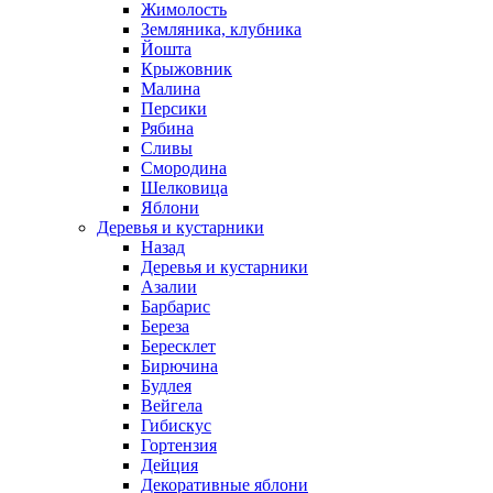
Жимолость
Земляника, клубника
Йошта
Крыжовник
Малина
Персики
Рябина
Сливы
Смородина
Шелковица
Яблони
Деревья и кустарники
Назад
Деревья и кустарники
Азалии
Барбарис
Береза
Бересклет
Бирючина
Будлея
Вейгела
Гибискус
Гортензия
Дейция
Декоративные яблони