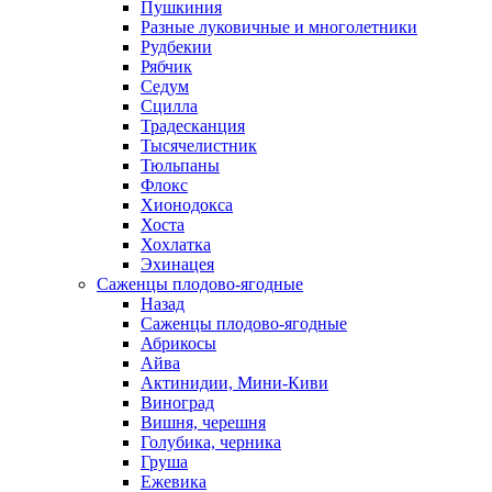
Пушкиния
Разные луковичные и многолетники
Рудбекии
Рябчик
Седум
Сцилла
Традесканция
Тысячелистник
Тюльпаны
Флокс
Хионодокса
Хоста
Хохлатка
Эхинацея
Саженцы плодово-ягодные
Назад
Саженцы плодово-ягодные
Абрикосы
Айва
Актинидии, Мини-Киви
Виноград
Вишня, черешня
Голубика, черника
Груша
Ежевика