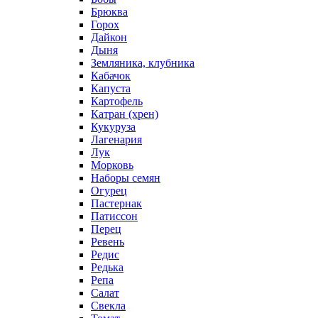
Брюква
Горох
Дайкон
Дыня
Земляника, клубника
Кабачок
Капуста
Картофель
Катран (хрен)
Кукуруза
Лагенария
Лук
Морковь
Наборы семян
Огурец
Пастернак
Патиссон
Перец
Ревень
Редис
Редька
Репа
Салат
Свекла