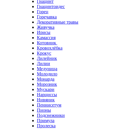
Гиацинт
Гиацинтоидес
Горец
Горечавка
Декоративные травы
Живучка
Ирисы
Камассия
Котовник
Кровохлёбка
Крокус
Лилейник
Лилии
Медуница
Молодило
Монарда
Морозник
Мускари
Нарциссы
Нивяник
Пеннисетум
Пионы
Подснежники
Примула
Пролеска