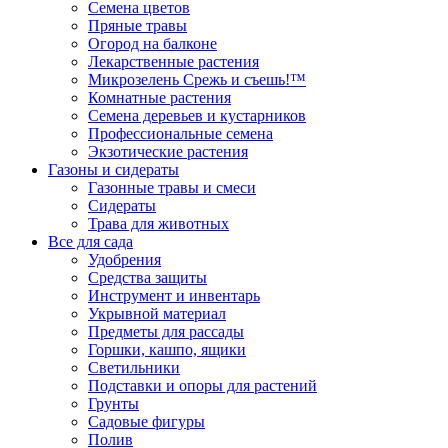
Семена цветов
Пряные травы
Огород на балконе
Лекарственные растения
Микрозелень Срежь и съешь!™
Комнатные растения
Семена деревьев и кустарников
Профессиональные семена
Экзотические растения
Газоны и сидераты
Газонные травы и смеси
Сидераты
Трава для животных
Все для сада
Удобрения
Средства защиты
Инструмент и инвентарь
Укрывной материал
Предметы для рассады
Горшки, кашпо, ящики
Светильники
Подставки и опоры для растений
Грунты
Садовые фигуры
Полив