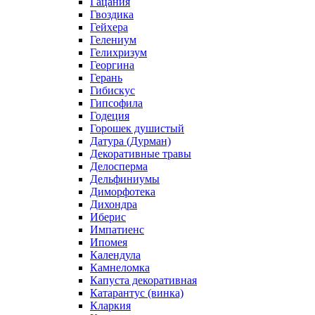
Гацания
Гвоздика
Гейхера
Гелениум
Гелихризум
Георгина
Герань
Гибискус
Гипсофила
Годеция
Горошек душистый
Датура (Дурман)
Декоративные травы
Делосперма
Дельфиниумы
Диморфотека
Дихондра
Иберис
Импатиенс
Ипомея
Календула
Камнеломка
Капуста декоративная
Катарантус (винка)
Кларкия