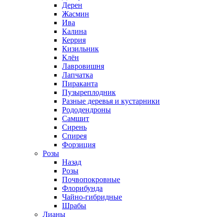
Дерен
Жасмин
Ива
Калина
Керрия
Кизильник
Клён
Лавровишня
Лапчатка
Пираканта
Пузыреплодник
Разные деревья и кустарники
Рододендроны
Самшит
Сирень
Спирея
Форзиция
Розы
Назад
Розы
Почвопокровные
Флорибунда
Чайно-гибридные
Шрабы
Лианы