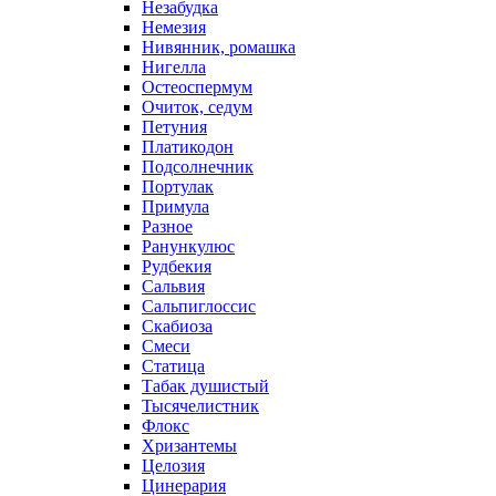
Незабудка
Немезия
Нивянник, ромашка
Нигелла
Остеоспермум
Очиток, седум
Петуния
Платикодон
Подсолнечник
Портулак
Примула
Разное
Ранункулюс
Рудбекия
Сальвия
Сальпиглоссис
Скабиоза
Смеси
Статица
Табак душистый
Тысячелистник
Флокс
Хризантемы
Целозия
Цинерария