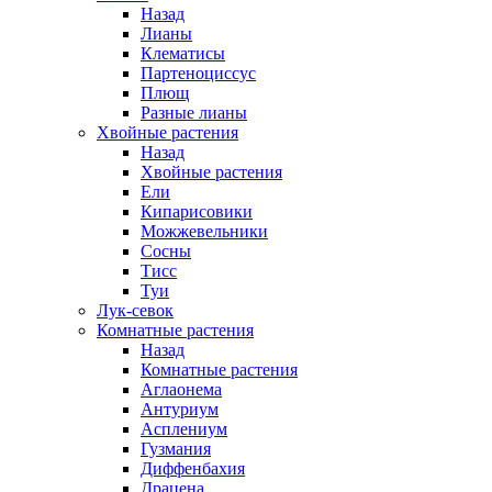
Назад
Лианы
Клематисы
Партеноциссус
Плющ
Разные лианы
Хвойные растения
Назад
Хвойные растения
Ели
Кипарисовики
Можжевельники
Сосны
Тисс
Туи
Лук-севок
Комнатные растения
Назад
Комнатные растения
Аглаонема
Антуриум
Асплениум
Гузмания
Диффенбахия
Драцена