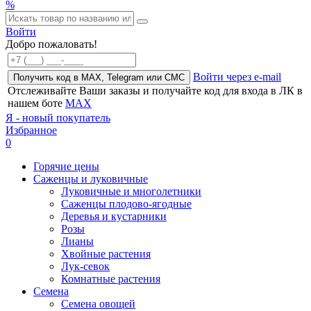
%
Войти
Добро пожаловать!
Войти через e-mail
Получить код в MAX, Telegram или СМС
Отслеживайте Ваши заказы и получайте код для входа в ЛК в
нашем боте
MAX
Я - новый покупатель
Избранное
0
Горячие цены
Саженцы и луковичные
Луковичные и многолетники
Саженцы плодово-ягодные
Деревья и кустарники
Розы
Лианы
Хвойные растения
Лук-севок
Комнатные растения
Семена
Семена овощей