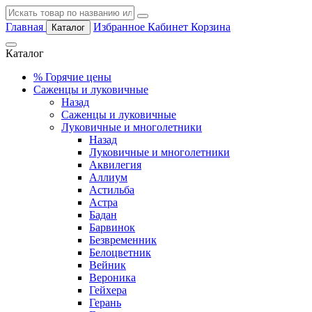
Главная
Избранное
Кабинет
Корзина
Каталог
Каталог
%
Горячие цены
Саженцы и луковичные
Назад
Саженцы и луковичные
Луковичные и многолетники
Назад
Луковичные и многолетники
Аквилегия
Аллиум
Астильба
Астра
Бадан
Барвинок
Безвременник
Белоцветник
Вейник
Вероника
Гейхера
Герань