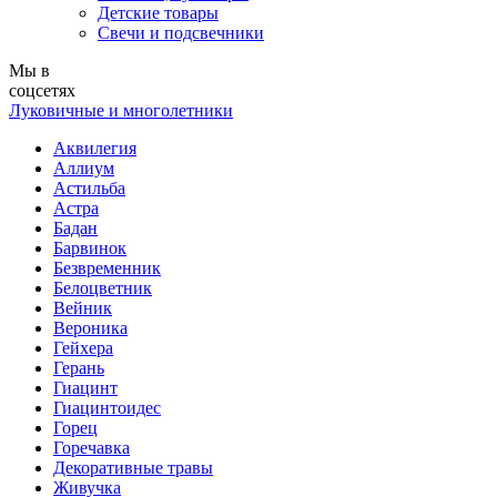
Детские товары
Свечи и подсвечники
Мы в
соцсетях
Луковичные и многолетники
Аквилегия
Аллиум
Астильба
Астра
Бадан
Барвинок
Безвременник
Белоцветник
Вейник
Вероника
Гейхера
Герань
Гиацинт
Гиацинтоидес
Горец
Горечавка
Декоративные травы
Живучка