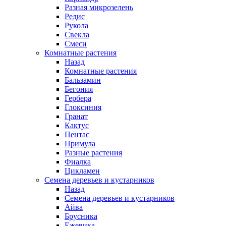
Разная микрозелень
Редис
Рукола
Свекла
Смеси
Комнатные растения
Назад
Комнатные растения
Бальзамин
Бегония
Гербера
Глоксиния
Гранат
Кактус
Пентас
Примула
Разные растения
Фиалка
Цикламен
Семена деревьев и кустарников
Назад
Семена деревьев и кустарников
Айва
Брусника
Ежевика