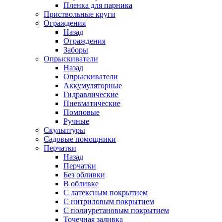
Пленка для парника
Приствольные круги
Ограждения
Назад
Ограждения
Заборы
Опрыскиватели
Назад
Опрыскиватели
Аккумуляторные
Гидравлические
Пневматические
Помповые
Ручные
Скульптуры
Садовые помощники
Перчатки
Назад
Перчатки
Без обливки
В обливке
С латексным покрытием
С нитриловым покрытием
С полиуретановым покрытием
Точечная заливка