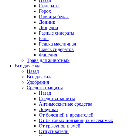
Назад
Сидераты
Горох
Горчица белая
Донник
Люцерна
Разные сидераты
Рапс
Редька масличная
Смесь сидератов
Фацелия
Трава для животных
Все для сада
Назад
Все для сада
Удобрения
Средства защиты
Назад
Средства защиты
Антимоскитные средства
Ловушки
От болезней и вредителей
От бытовых ползающих насекомых
От грызунов и змей
Отпугиватели