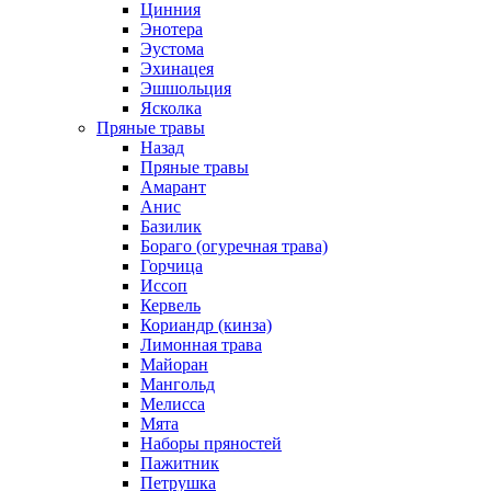
Цинния
Энотера
Эустома
Эхинацея
Эшшольция
Ясколка
Пряные травы
Назад
Пряные травы
Амарант
Анис
Базилик
Бораго (огуречная трава)
Горчица
Иссоп
Кервель
Кориандр (кинза)
Лимонная трава
Майоран
Мангольд
Мелисса
Мята
Наборы пряностей
Пажитник
Петрушка