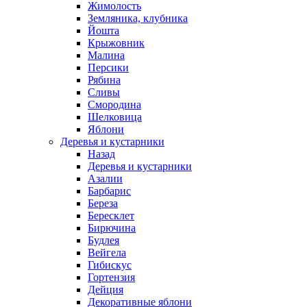
Жимолость
Земляника, клубника
Йошта
Крыжовник
Малина
Персики
Рябина
Сливы
Смородина
Шелковица
Яблони
Деревья и кустарники
Назад
Деревья и кустарники
Азалии
Барбарис
Береза
Бересклет
Бирючина
Будлея
Вейгела
Гибискус
Гортензия
Дейция
Декоративные яблони