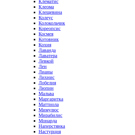
Клематис
Клеома
Клещевина
Колеус
Колокольчик
Кореопсис
Космея
Котовник
Кохия
Лаванда
Лаватера
Левкой
Лен
Лианы
Лихнис
Лобелия
Люпин
Мальва
Маргаритка
Маттиола
Мимулюс
Мирабилис
Монарда
Наперстянка
Настурция