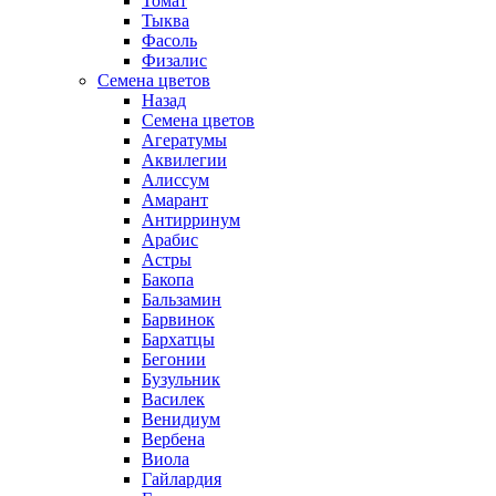
Томат
Тыква
Фасоль
Физалис
Семена цветов
Назад
Семена цветов
Агератумы
Аквилегии
Алиссум
Амарант
Антирринум
Арабис
Астры
Бакопа
Бальзамин
Барвинок
Бархатцы
Бегонии
Бузульник
Василек
Венидиум
Вербена
Виола
Гайлардия