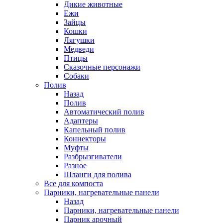
Дикие животные
Ежи
Зайцы
Кошки
Лягушки
Медведи
Птицы
Сказочные персонажи
Собаки
Полив
Назад
Полив
Автоматический полив
Адаптеры
Капельный полив
Коннекторы
Муфты
Разбрызгиватели
Разное
Шланги для полива
Все для компоста
Парники, нагревательные панели
Назад
Парники, нагревательные панели
Парник арочный