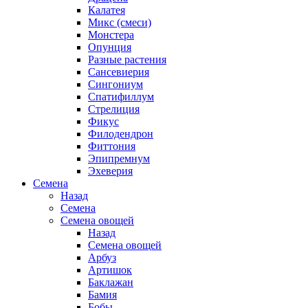
Калатея
Микс (смеси)
Монстера
Опунция
Разные растения
Сансевиерия
Сингониум
Спатифиллум
Стрелиция
Фикус
Филодендрон
Фиттония
Эпипремнум
Эхеверия
Семена
Назад
Семена
Семена овощей
Назад
Семена овощей
Арбуз
Артишок
Баклажан
Бамия
Бобы