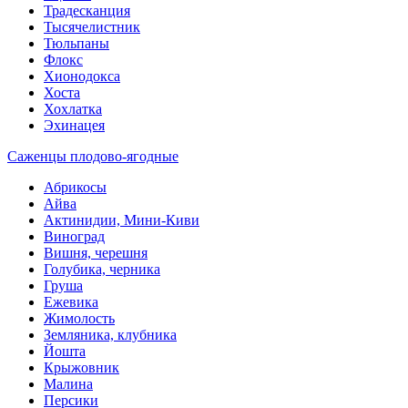
Традесканция
Тысячелистник
Тюльпаны
Флокс
Хионодокса
Хоста
Хохлатка
Эхинацея
Саженцы плодово-ягодные
Абрикосы
Айва
Актинидии, Мини-Киви
Виноград
Вишня, черешня
Голубика, черника
Груша
Ежевика
Жимолость
Земляника, клубника
Йошта
Крыжовник
Малина
Персики