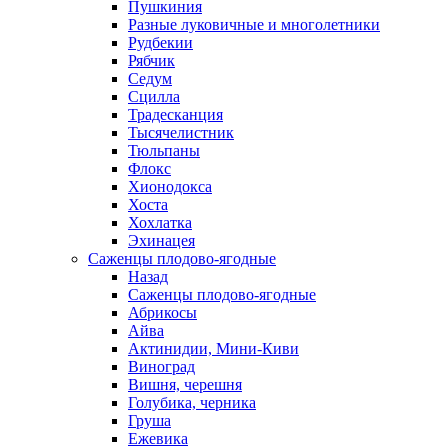
Пушкиния
Разные луковичные и многолетники
Рудбекии
Рябчик
Седум
Сцилла
Традесканция
Тысячелистник
Тюльпаны
Флокс
Хионодокса
Хоста
Хохлатка
Эхинацея
Саженцы плодово-ягодные
Назад
Саженцы плодово-ягодные
Абрикосы
Айва
Актинидии, Мини-Киви
Виноград
Вишня, черешня
Голубика, черника
Груша
Ежевика