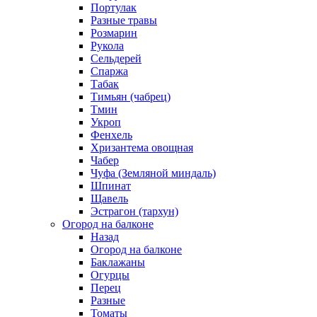
Портулак
Разные травы
Розмарин
Рукола
Сельдерей
Спаржа
Табак
Тимьян (чабрец)
Тмин
Укроп
Фенхель
Хризантема овощная
Чабер
Чуфа (Земляной миндаль)
Шпинат
Щавель
Эстрагон (тархун)
Огород на балконе
Назад
Огород на балконе
Баклажаны
Огурцы
Перец
Разные
Томаты