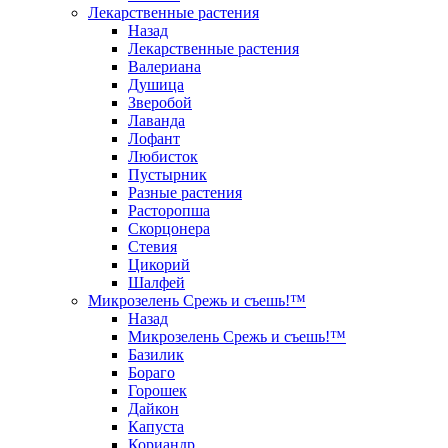
Лекарственные растения
Назад
Лекарственные растения
Валериана
Душица
Зверобой
Лаванда
Лофант
Любисток
Пустырник
Разные растения
Расторопша
Скорцонера
Стевия
Цикорий
Шалфей
Микрозелень Срежь и съешь!™
Назад
Микрозелень Срежь и съешь!™
Базилик
Бораго
Горошек
Дайкон
Капуста
Кориандр