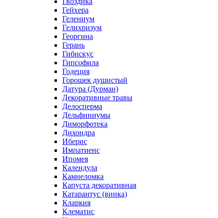
Гвоздика
Гейхера
Гелениум
Гелихризум
Георгина
Герань
Гибискус
Гипсофила
Годеция
Горошек душистый
Датура (Дурман)
Декоративные травы
Делосперма
Дельфиниумы
Диморфотека
Дихондра
Иберис
Импатиенс
Ипомея
Календула
Камнеломка
Капуста декоративная
Катарантус (винка)
Кларкия
Клематис