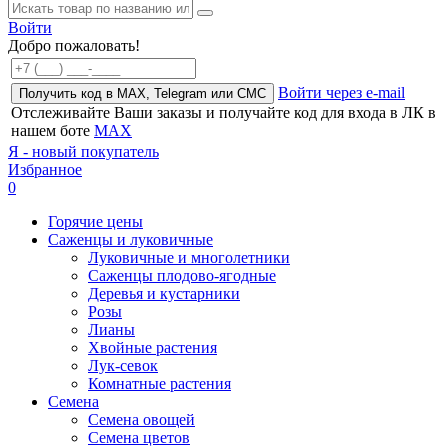
Войти
Добро пожаловать!
Войти через e-mail
Получить код в MAX, Telegram или СМС
Отслеживайте Ваши заказы и получайте код для входа в ЛК в
нашем боте
MAX
Я - новый покупатель
Избранное
0
Горячие цены
Саженцы и луковичные
Луковичные и многолетники
Саженцы плодово-ягодные
Деревья и кустарники
Розы
Лианы
Хвойные растения
Лук-севок
Комнатные растения
Семена
Семена овощей
Семена цветов