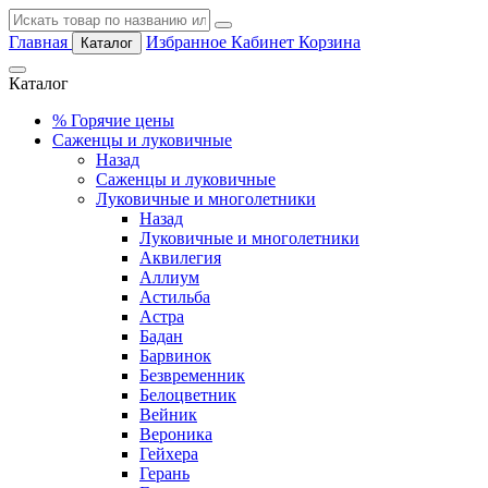
Главная
Избранное
Кабинет
Корзина
Каталог
Каталог
%
Горячие цены
Саженцы и луковичные
Назад
Саженцы и луковичные
Луковичные и многолетники
Назад
Луковичные и многолетники
Аквилегия
Аллиум
Астильба
Астра
Бадан
Барвинок
Безвременник
Белоцветник
Вейник
Вероника
Гейхера
Герань