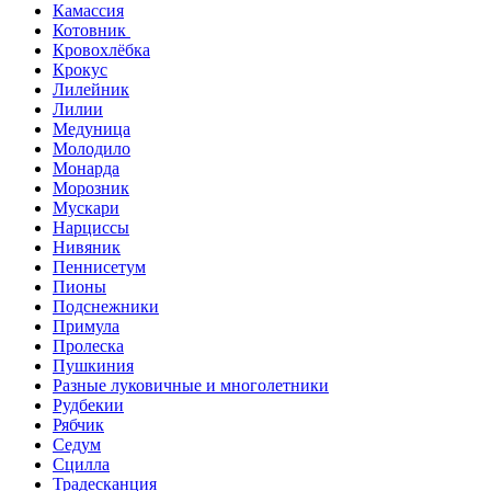
Камассия
Котовник
Кровохлёбка
Крокус
Лилейник
Лилии
Медуница
Молодило
Монарда
Морозник
Мускари
Нарциссы
Нивяник
Пеннисетум
Пионы
Подснежники
Примула
Пролеска
Пушкиния
Разные луковичные и многолетники
Рудбекии
Рябчик
Седум
Сцилла
Традесканция