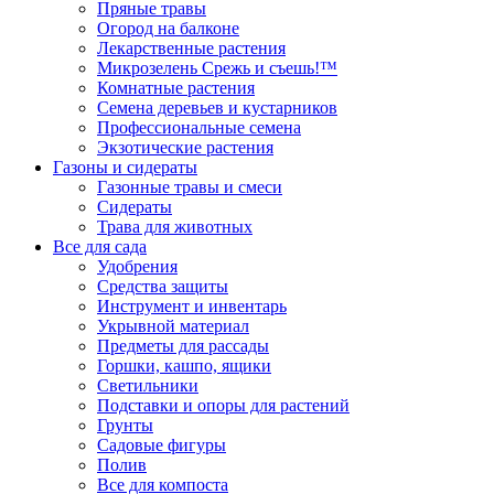
Пряные травы
Огород на балконе
Лекарственные растения
Микрозелень Срежь и съешь!™
Комнатные растения
Семена деревьев и кустарников
Профессиональные семена
Экзотические растения
Газоны и сидераты
Газонные травы и смеси
Сидераты
Трава для животных
Все для сада
Удобрения
Средства защиты
Инструмент и инвентарь
Укрывной материал
Предметы для рассады
Горшки, кашпо, ящики
Светильники
Подставки и опоры для растений
Грунты
Садовые фигуры
Полив
Все для компоста