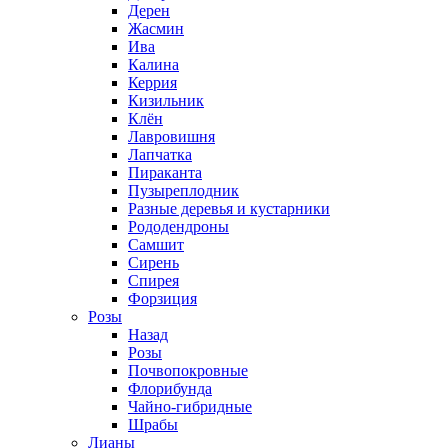
Дерен
Жасмин
Ива
Калина
Керрия
Кизильник
Клён
Лавровишня
Лапчатка
Пираканта
Пузыреплодник
Разные деревья и кустарники
Рододендроны
Самшит
Сирень
Спирея
Форзиция
Розы
Назад
Розы
Почвопокровные
Флорибунда
Чайно-гибридные
Шрабы
Лианы