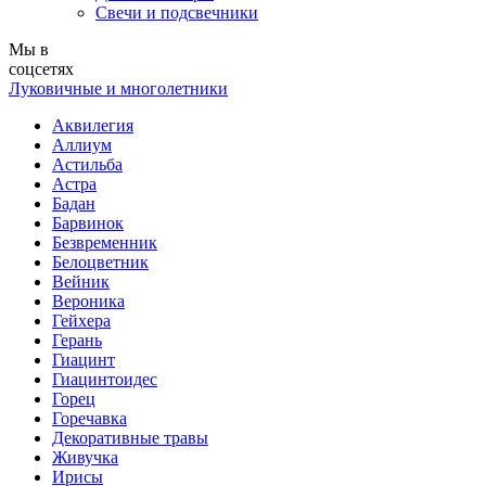
Свечи и подсвечники
Мы в
соцсетях
Луковичные и многолетники
Аквилегия
Аллиум
Астильба
Астра
Бадан
Барвинок
Безвременник
Белоцветник
Вейник
Вероника
Гейхера
Герань
Гиацинт
Гиацинтоидес
Горец
Горечавка
Декоративные травы
Живучка
Ирисы