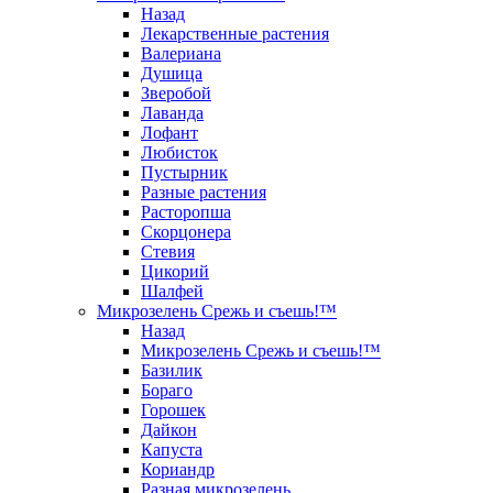
Назад
Лекарственные растения
Валериана
Душица
Зверобой
Лаванда
Лофант
Любисток
Пустырник
Разные растения
Расторопша
Скорцонера
Стевия
Цикорий
Шалфей
Микрозелень Срежь и съешь!™
Назад
Микрозелень Срежь и съешь!™
Базилик
Бораго
Горошек
Дайкон
Капуста
Кориандр
Разная микрозелень