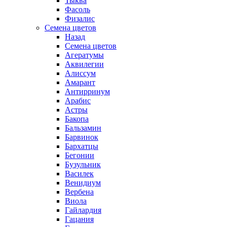
Тыква
Фасоль
Физалис
Семена цветов
Назад
Семена цветов
Агератумы
Аквилегии
Алиссум
Амарант
Антирринум
Арабис
Астры
Бакопа
Бальзамин
Барвинок
Бархатцы
Бегонии
Бузульник
Василек
Венидиум
Вербена
Виола
Гайлардия
Гацания