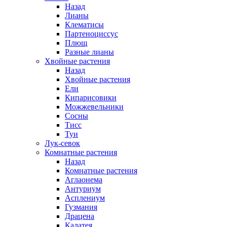
Назад
Лианы
Клематисы
Партеноциссус
Плющ
Разные лианы
Хвойные растения
Назад
Хвойные растения
Ели
Кипарисовики
Можжевельники
Сосны
Тисс
Туи
Лук-севок
Комнатные растения
Назад
Комнатные растения
Аглаонема
Антуриум
Асплениум
Гузмания
Драцена
Калатея