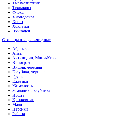
Тысячелистник
Тюльпаны
Флокс
Хионодокса
Хоста
Хохлатка
Эхинацея
Саженцы плодово-ягодные
Абрикосы
Айва
Актинидии, Мини-Киви
Виноград
Вишня, черешня
Голубика, черника
Груша
Ежевика
Жимолость
Земляника, клубника
Йошта
Крыжовник
Малина
Персики
Рябина