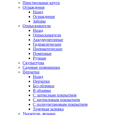
Приствольные круги
Ограждения
Назад
Ограждения
Заборы
Опрыскиватели
Назад
Опрыскиватели
Аккумуляторные
Гидравлические
Пневматические
Помповые
Ручные
Скульптуры
Садовые помощники
Перчатки
Назад
Перчатки
Без обливки
В обливке
С латексным покрытием
С нитриловым покрытием
С полиуретановым покрытием
Точечная заливка
Указатели, ярлыки