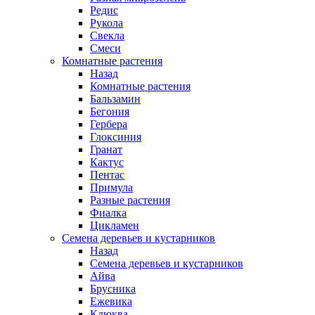
Редис
Рукола
Свекла
Смеси
Комнатные растения
Назад
Комнатные растения
Бальзамин
Бегония
Гербера
Глоксиния
Гранат
Кактус
Пентас
Примула
Разные растения
Фиалка
Цикламен
Семена деревьев и кустарников
Назад
Семена деревьев и кустарников
Айва
Брусника
Ежевика
Клюква