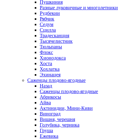
Пушкиния
Разные луковичные и многолетники
Рудбекии
Рябчик
Седум
Сцилла
Традесканция
Тысячелистник
Тюльпаны
Флокс
Хионодокса
Хоста
Хохлатка
Эхинацея
Саженцы плодово-ягодные
Назад
Саженцы плодово-ягодные
Абрикосы
Айва
Актинидии, Мини-Киви
Виноград
Вишня, черешня
Голубика, черника
Груша
Ежевика