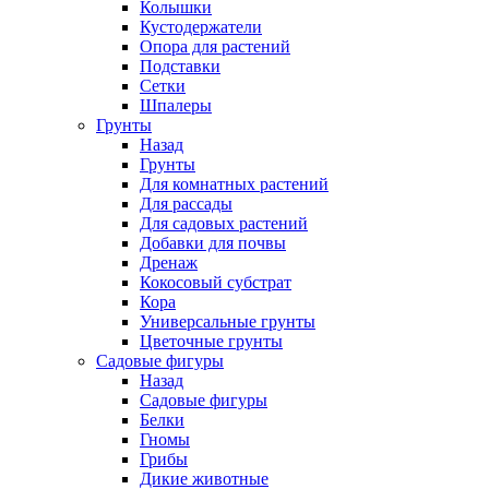
Колышки
Кустодержатели
Опора для растений
Подставки
Сетки
Шпалеры
Грунты
Назад
Грунты
Для комнатных растений
Для рассады
Для садовых растений
Добавки для почвы
Дренаж
Кокосовый субстрат
Кора
Универсальные грунты
Цветочные грунты
Садовые фигуры
Назад
Садовые фигуры
Белки
Гномы
Грибы
Дикие животные