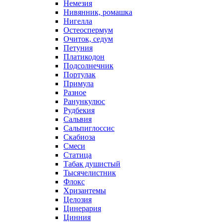
Немезия
Нивянник, ромашка
Нигелла
Остеоспермум
Очиток, седум
Петуния
Платикодон
Подсолнечник
Портулак
Примула
Разное
Ранункулюс
Рудбекия
Сальвия
Сальпиглоссис
Скабиоза
Смеси
Статица
Табак душистый
Тысячелистник
Флокс
Хризантемы
Целозия
Цинерария
Цинния