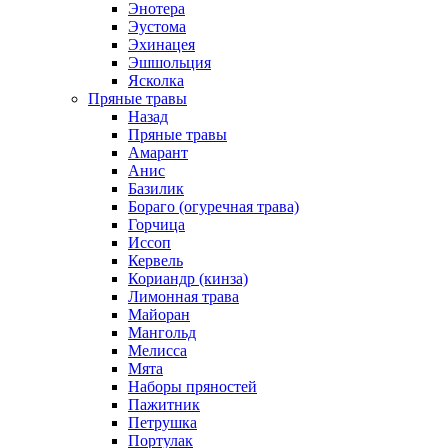
Энотера
Эустома
Эхинацея
Эшшольция
Ясколка
Пряные травы
Назад
Пряные травы
Амарант
Анис
Базилик
Бораго (огуречная трава)
Горчица
Иссоп
Кервель
Кориандр (кинза)
Лимонная трава
Майоран
Мангольд
Мелисса
Мята
Наборы пряностей
Пажитник
Петрушка
Портулак