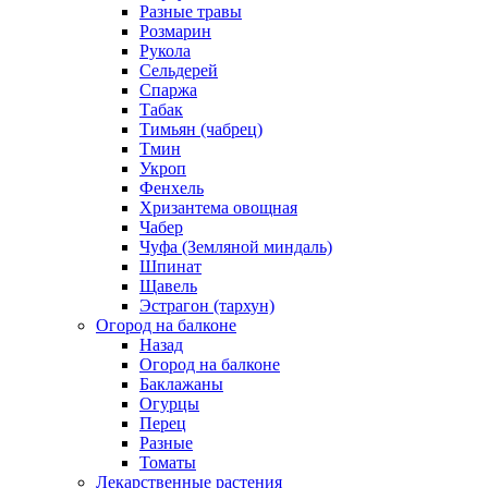
Разные травы
Розмарин
Рукола
Сельдерей
Спаржа
Табак
Тимьян (чабрец)
Тмин
Укроп
Фенхель
Хризантема овощная
Чабер
Чуфа (Земляной миндаль)
Шпинат
Щавель
Эстрагон (тархун)
Огород на балконе
Назад
Огород на балконе
Баклажаны
Огурцы
Перец
Разные
Томаты
Лекарственные растения