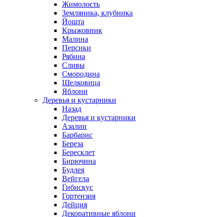
Жимолость
Земляника, клубника
Йошта
Крыжовник
Малина
Персики
Рябина
Сливы
Смородина
Шелковица
Яблони
Деревья и кустарники
Назад
Деревья и кустарники
Азалии
Барбарис
Береза
Бересклет
Бирючина
Будлея
Вейгела
Гибискус
Гортензия
Дейция
Декоративные яблони