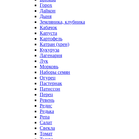
Горох
Дайкон
Дыня
Земляника, клубника
Кабачок
Капуста
Картофель
Катран (хрен)
Кукуруза
Лагенария
Лук
Морковь
Наборы семян
Огурец
Пастернак
Патиссон
Перец
Ревень
Редис
Редька
Репа
Салат
Свекла
Томат