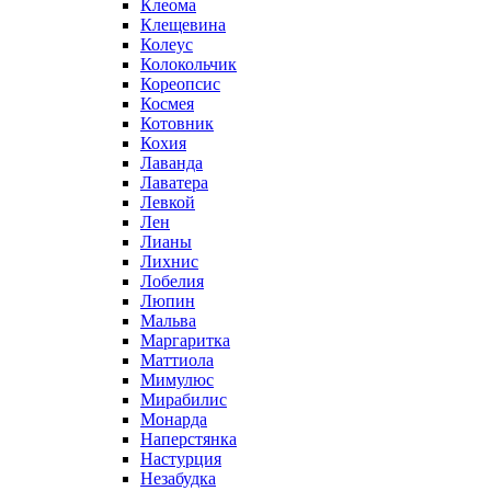
Клеома
Клещевина
Колеус
Колокольчик
Кореопсис
Космея
Котовник
Кохия
Лаванда
Лаватера
Левкой
Лен
Лианы
Лихнис
Лобелия
Люпин
Мальва
Маргаритка
Маттиола
Мимулюс
Мирабилис
Монарда
Наперстянка
Настурция
Незабудка