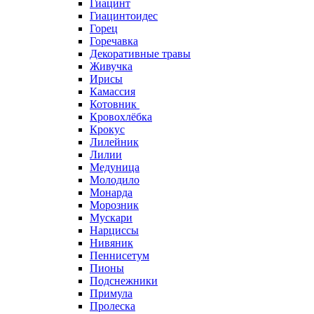
Гиацинт
Гиацинтоидес
Горец
Горечавка
Декоративные травы
Живучка
Ирисы
Камассия
Котовник
Кровохлёбка
Крокус
Лилейник
Лилии
Медуница
Молодило
Монарда
Морозник
Мускари
Нарциссы
Нивяник
Пеннисетум
Пионы
Подснежники
Примула
Пролеска