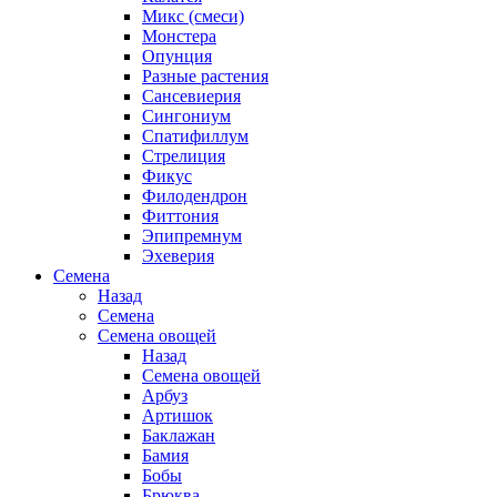
Микс (смеси)
Монстера
Опунция
Разные растения
Сансевиерия
Сингониум
Спатифиллум
Стрелиция
Фикус
Филодендрон
Фиттония
Эпипремнум
Эхеверия
Семена
Назад
Семена
Семена овощей
Назад
Семена овощей
Арбуз
Артишок
Баклажан
Бамия
Бобы
Брюква